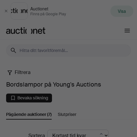
Auctionet
Visa
Stäng
Finns på Google Play
Auctionet.com
Filtrera
Bordslampor
Bordslampor på Young's Auctions
på
Bevaka sökning
Young's
Pågående auktioner
(7)
Slutpriser
Auctions
Pågående
Sortera