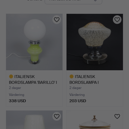
auktioner
ITALIENSK
ITALIENSK
BORDSLAMPA 'BARILLO' I
BORDSLAMPA I
GLAS AV C…
MURANOGLAS FRÅN 197…
2 dagar
2 dagar
Värdering
Värdering
338 USD
203 USD
Utvalt
Utvalt
föremål
föremål