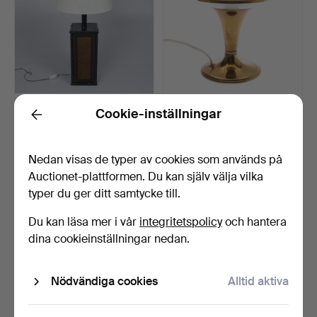
ITALIENSK BORDSLAMPA I
ITALIENSK BORDSLAMPA I
Cookie-inställningar
Back
JAPONAISERIE-STIL, …
FROSTAT GLAS OCH MÄ…
2 dagar
2 dagar
Värdering
Värdering
Nedan visas de typer av cookies som används på
203 USD
230 USD
Auctionet-plattformen. Du kan själv välja vilka
typer du ger ditt samtycke till.
Du kan läsa mer i vår
integritetspolicy
och hantera
dina cookieinställningar nedan.
Nödvändiga cookies
Alltid aktiva