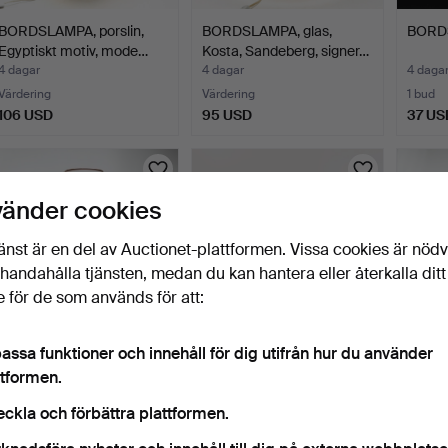
BORDSLAMPA, porslin,
BORDSLAMPA, glas,
BORDS
Egyptiskt motiv, mode…
Kosta, Sandeberg, signer…
4 dagar
4 dagar
4 daga
Värdering
Värdering
1 bud
106 USD
95 USD
37 US
vänder cookies
änst är en del av Auctionet-plattformen. Vissa cookies är nöd
illhandahålla tjänsten, medan du kan hantera eller återkalla ditt
 för de som används för att:
assa funktioner och innehåll för dig utifrån hur du använder
BORDSLAMPA, glas,
BORDSLAMPOR 2 st,
BORDS
ttformen.
Kosta, signerad.
alabaster, med skärmar.
onyx.
5 dagar
5 dagar
5 daga
eckla och förbättra plattformen.
Värdering
Värdering
Värderi
95 USD
127 USD
95 U