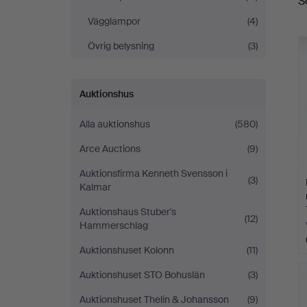
S
a
Vägglampor
(4)
Övrig belysning
(3)
Auktionshus
Alla auktionshus
(580)
Arce Auctions
(9)
Auktionsfirma Kenneth Svensson i
(3)
Kalmar
Auktionshaus Stuber's
(12)
Hammerschlag
Auktionshuset Kolonn
(11)
Auktionshuset STO Bohuslän
(3)
Auktionshuset Thelin & Johansson
(9)