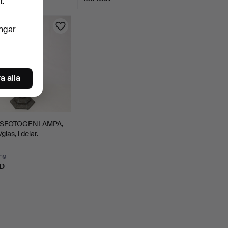
r.
ingar
a alla
SFOTOGENLAMPA,
glas, i delar.
ng
SD