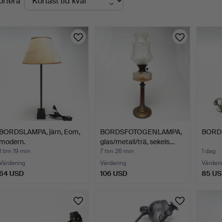
ortera
uktioner
BORDSLAMPA, järn, Eom,
BORDSFOTOGENLAMPA,
BORDS
modern.
glas/metall/trä, sekels…
1 tim 19 min
7 tim 26 min
1 dag
Värdering
Värdering
Värderi
64 USD
106 USD
85 U