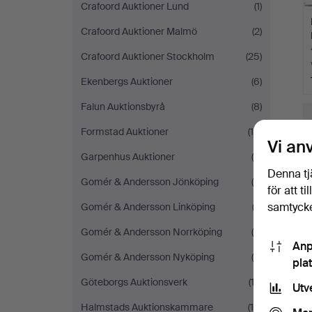
Crafoord Auktioner Lund
(1)
Crafoord Auktioner Malmö
(2)
Crafoord Auktioner Stockholm
(25)
Ekenbergs Auktioner
(6)
Falun Auktionsbyrå
(8)
Formstad Auktioner
(14)
Vi an
Garpenhus Auktioner
(5)
Denna tj
Gomér & Andersson Jönköping
(9)
för att t
samtycke
Gomér & Andersson Linköping
(3)
Gomér & Andersson Norrköping
(5)
Anp
Gomér & Andersson Nyköping
(4)
pla
Göteborgs Auktionsverk
(12)
Utv
Halmstads Auktionskammare
(14)