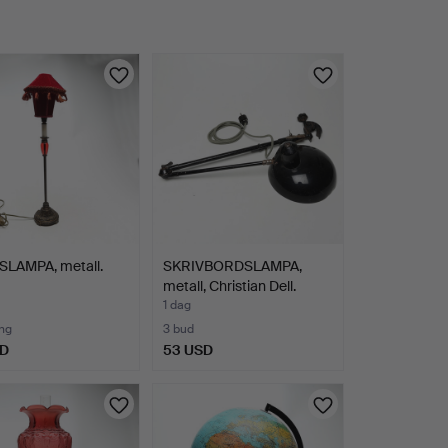
LAMPA, metall.
SKRIVBORDSLAMPA,
metall, Christian Dell.
1 dag
ng
3 bud
SD
53 USD