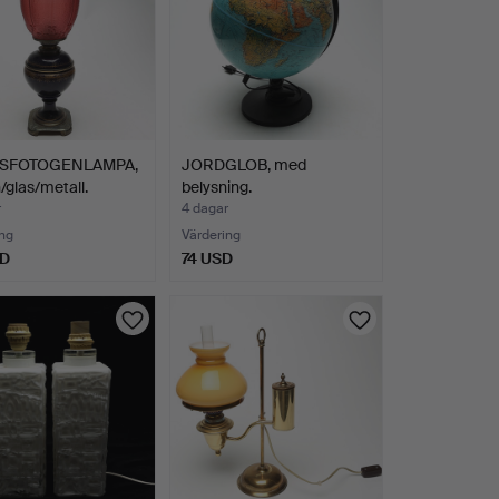
SFOTOGENLAMPA,
JORDGLOB, med
n/glas/metall.
belysning.
r
4 dagar
ng
Värdering
SD
74 USD