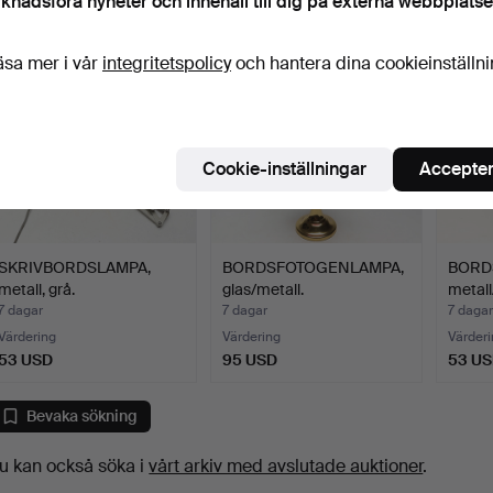
knadsföra nyheter och innehåll till dig på externa webbplatse
äsa mer i vår
integritetspolicy
och hantera dina cookieinställn
Cookie-inställningar
Accepter
SKRIVBORDSLAMPA,
BORDSFOTOGENLAMPA,
BORD
metall, grå.
glas/metall.
metall/
7 dagar
7 dagar
7 dagar
Värdering
Värdering
Värderi
53 USD
95 USD
53 U
Bevaka sökning
u kan också söka i
vårt arkiv med avslutade auktioner
.