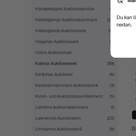
Mar
Handelslagret Auktionsservice
(8)
Du kan l
Helsingborgs Auktionskammare
(26)
nedan.
Hälsinglands Auktionsverk
(12)
Höganäs Auktionsverk
(5)
Höörs Auktionshall
(7)
Kalmar Auktionsverk
(19)
Karljohan Auktioner
(6)
Karlstad Hammarö Auktionsverk
(3)
Kunst- und Auktionshaus Kleinhenz
(5)
Laholms Auktionskammare
(1)
Lawrences Auctioneers
(20)
D
Limhamns Auktionsbyrå
(9)