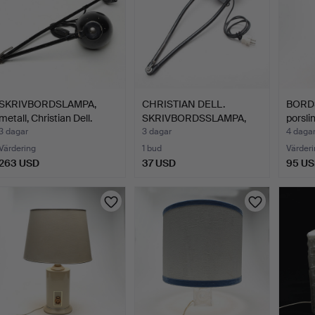
SKRIVBORDSLAMPA,
CHRISTIAN DELL.
BORD
metall, Christian Dell.
SKRIVBORDSSLAMPA,
porsli
metall.
3 dagar
3 dagar
4 daga
Värdering
1 bud
Värderi
263 USD
37 USD
95 U