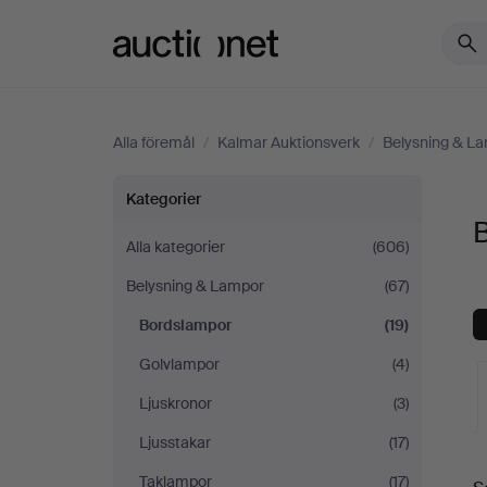
Auctionet.com
Alla föremål
/
Kalmar Auktionsverk
/
Belysning & L
Bordslampor
Kategorier
på
Alla kategorier
(606)
Belysning & Lampor
(67)
Kalmar
Bordslampor
(19)
Auktionsverk
Golvlampor
(4)
Ljuskronor
(3)
Ljusstakar
(17)
Taklampor
(17)