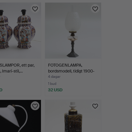
LAMPOR, ett par,
FOTOGENLAMPA,
, Imari-stil,…
bordsmodell, tidigt 1900-
tal.
r
4 dagar
1 bud
D
32 USD