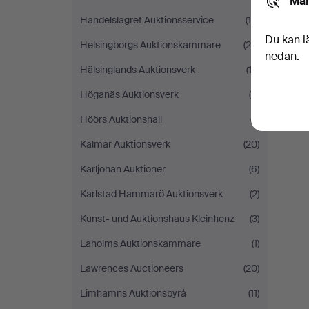
Mar
Handelslagret Auktionsservice
(10)
Du kan l
Helsingborgs Auktionskammare
(28)
nedan.
Hälsinglands Auktionsverk
(12)
Höganäs Auktionsverk
(5)
Höörs Auktionshall
(7)
Kalmar Auktionsverk
(20)
Karljohan Auktioner
(6)
Karlstad Hammarö Auktionsverk
(2)
Kunst- und Auktionshaus Kleinhenz
(3)
Laholms Auktionskammare
(1)
Lawrences Auctioneers
(20)
Limhamns Auktionsbyrå
(11)