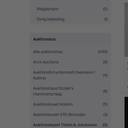
Vägglampor
(5)
Övrig belysning
(1)
Auktionshus
Alla auktionshus
(589)
Arce Auctions
(9)
Auktionsfirma Kenneth Svensson i
(4)
Kalmar
Auktionshaus Stuber's
(8)
Hammerschlag
Auktionshuset Kolonn
(11)
Auktionshuset STO Bohuslän
(3)
Auktionshuset Thelin & Johansson
(9)