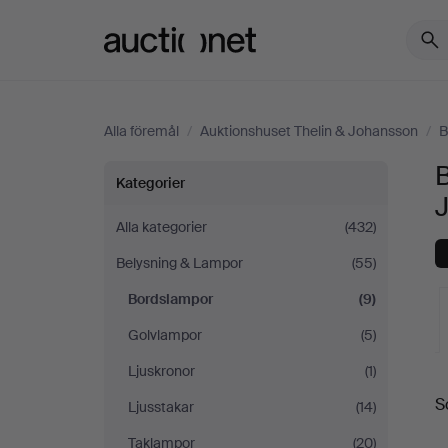
Auctionet.com
Alla föremål
/
Auktionshuset Thelin & Johansson
/
B
Bordslampor
Kategorier
på
Alla kategorier
(432)
Belysning & Lampor
(55)
Auktionshuset
Bordslampor
(9)
Thelin
Golvlampor
(5)
&
Ljuskronor
(1)
S
Ljusstakar
(14)
Johansson
a
Taklampor
(20)