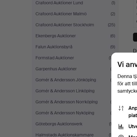
Crafoord Auktioner Lund
(1)
Crafoord Auktioner Malmö
(2)
Crafoord Auktioner Stockholm
(25)
Ekenbergs Auktioner
(6)
Falun Auktionsbyrå
(9)
D
Formstad Auktioner
(14)
Vi an
Garpenhus Auktioner
(5)
Denna tj
Gomér & Andersson Jönköping
(8)
för att t
samtycke
Gomér & Andersson Linköping
(1)
Gomér & Andersson Norrköping
(5)
Anp
Gomér & Andersson Nyköping
(4)
pla
Göteborgs Auktionsverk
(12)
Utv
Halmstads Auktionskammare
(15)