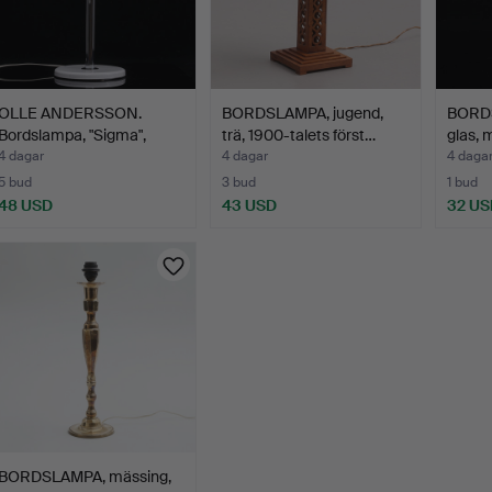
OLLE ANDERSSON.
BORDSLAMPA, jugend,
BORDS
Bordslampa, "Sigma",
trä, 1900-talets först…
glas, 
Borén…
4 dagar
4 dagar
4 daga
5 bud
3 bud
1 bud
48 USD
43 USD
32 US
BORDSLAMPA, mässing,