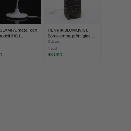
LAMPA, metall och
HENRIK BLOMQVIST.
modell 610, I…
Bordslampa, grönt glas, …
r
6 dagar
4 bud
D
43 USD