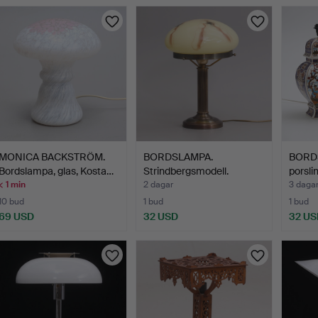
MONICA BACKSTRÖM.
BORDSLAMPA.
BORDS
Bordslampa, glas, Kosta…
Strindbergsmodell.
porslin
< 1 min
2 dagar
3 daga
10 bud
1 bud
1 bud
69 USD
32 USD
32 US