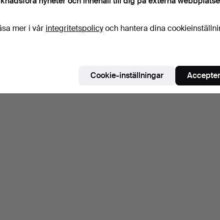
knadsföra nyheter och innehåll till dig på externa webbplatse
äsa mer i vår
integritetspolicy
och hantera dina cookieinställn
Cookie-inställningar
Accepter