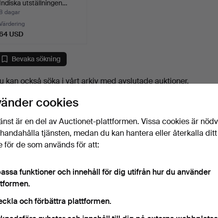
Indiska utställningen…
8 dagar
Värdering
64 USD
Bevaka sökning
u kan också söka i
vårt arkiv med avslutade auktioner
.
vänder cookies
änst är en del av Auctionet-plattformen. Vissa cookies är nöd
illhandahålla tjänsten, medan du kan hantera eller återkalla ditt
 för de som används för att:
assa funktioner och innehåll för dig utifrån hur du använder
ttformen.
eckla och förbättra plattformen.