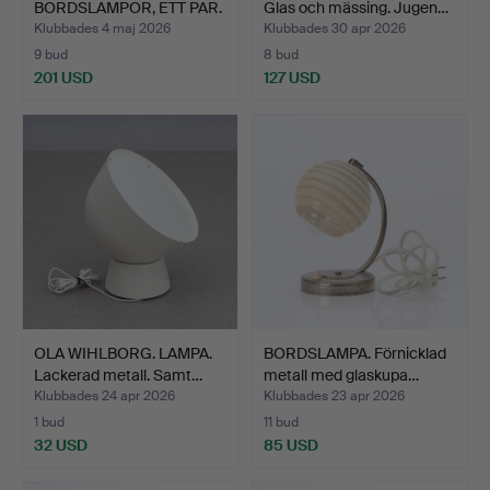
BORDSLAMPOR, ETT PAR.
Glas och mässing. Jugen…
Glas…
Klubbades 4 maj 2026
Klubbades 30 apr 2026
9 bud
8 bud
201 USD
127 USD
OLA WIHLBORG. LAMPA.
BORDSLAMPA. Förnicklad
Lackerad metall. Samt…
metall med glaskupa…
Klubbades 24 apr 2026
Klubbades 23 apr 2026
1 bud
11 bud
32 USD
85 USD