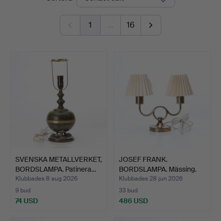
1
…
16
SVENSKA METALLVERKET,
JOSEF FRANK.
BORDSLAMPA. Patinera…
BORDSLAMPA. Mässing.
Svenskt …
Klubbades 8 aug 2026
Klubbades 28 jun 2026
9 bud
33 bud
74 USD
486 USD