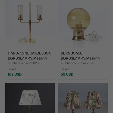
HANS-AGNE JAKOBSSON.
BERGBOMS,
BORDSLAMPA. Mässing
BORDSLAMPA. Mässing
m…
och glas. B-…
Klubbades 6 apr 2026
Klubbades 27 mar 2026
3 bud
3 bud
169 USD
59 USD