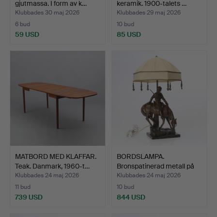
gjutmassa. I form av k…
keramik. 1900-talets …
Klubbades 30 maj 2026
Klubbades 29 maj 2026
6 bud
10 bud
59 USD
85 USD
MATBORD MED KLAFFAR.
BORDSLAMPA.
Teak. Danmark, 1960-t…
Bronspatinerad metall på
marmo…
Klubbades 24 maj 2026
Klubbades 24 maj 2026
11 bud
10 bud
739 USD
844 USD