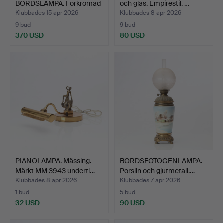
BORDSLAMPA. Förkromad
och glas. Empirestil. …
metal…
Klubbades 15 apr 2026
Klubbades 8 apr 2026
9 bud
9 bud
370 USD
80 USD
PIANOLAMPA. Mässing.
BORDSFOTOGENLAMPA.
Märkt MM 3943 underti…
Porslin och gjutmetall.…
Klubbades 8 apr 2026
Klubbades 7 apr 2026
1 bud
5 bud
32 USD
90 USD