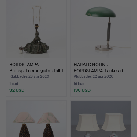
BORDSLAMPA.
HARALD NOTINI.
Bronspatinerad gjutmetall. I
BORDSLAMPA. Lackerad
f…
och fö…
Klubbades 23 apr 2026
Klubbades 22 apr 2026
1 bud
16 bud
32 USD
138 USD