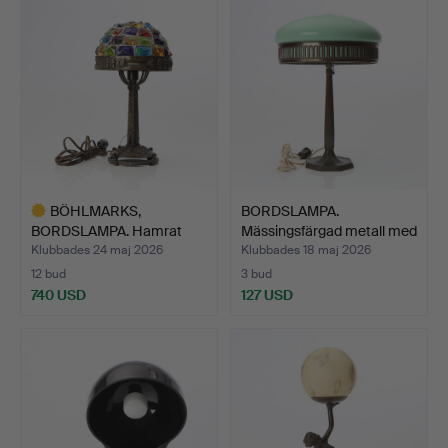
BÖHLMARKS,
BORDSLAMPA.
BORDSLAMPA. Hamrat
Mässingsfärgad metall med
smide med de…
glas…
Klubbades 24 maj 2026
Klubbades 18 maj 2026
12 bud
3 bud
740 USD
127 USD
Utvalt
föremål