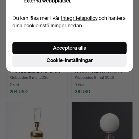
externa webbplatser.
Du kan läsa mer i vår
integritetspolicy
och hantera
dina cookieinställningar nedan.
Acceptera alla
Cookie-inställningar
JUST ANDERSEN.
HANS-AGNE JAKOBSSON.
BORDSLAMPA. Patinerad
LJUSLYKTA. Glas och m…
mässi…
Klubbades 9 maj 2026
Klubbades 8 maj 2026
7 bud
3 bud
264 USD
38 USD