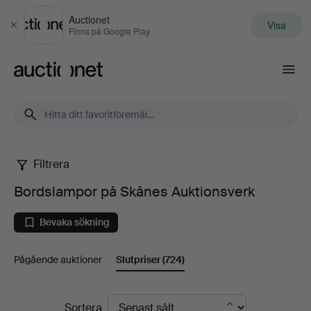
Auctionet
Visa
Stäng
Finns på Google Play
Auctionet.com
Filtrera
Bordslampor
Bordslampor på Skånes Auktionsverk
på
Bevaka sökning
Skånes
Pågående auktioner
Slutpriser
(724)
Auktionsverk
Slutpriser
Sortera