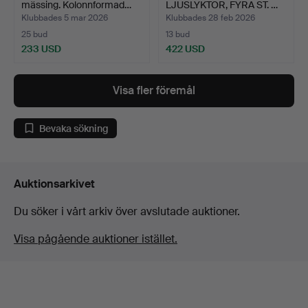
mässing. Kolonnformad…
LJUSLYKTOR, FYRA ST. …
Klubbades 5 mar 2026
Klubbades 28 feb 2026
25 bud
13 bud
233 USD
422 USD
Visa fler föremål
Bevaka sökning
Auktionsarkivet
Du söker i vårt arkiv över avslutade auktioner.
Visa pågående auktioner istället.