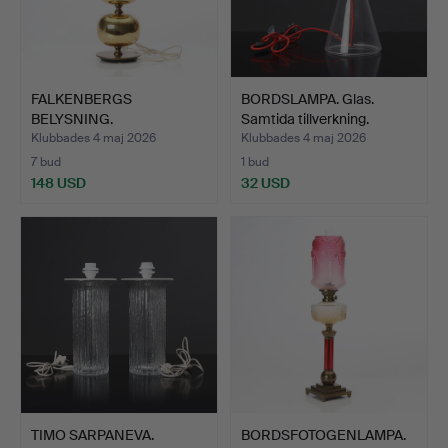
FALKENBERGS
BORDSLAMPA. Glas.
BELYSNING.
Samtida tillverkning.
BORDSLAMPA. Mässing…
Klubbades 4 maj 2026
Klubbades 4 maj 2026
7 bud
1 bud
148 USD
32 USD
TIMO SARPANEVA.
BORDSFOTOGENLAMPA.