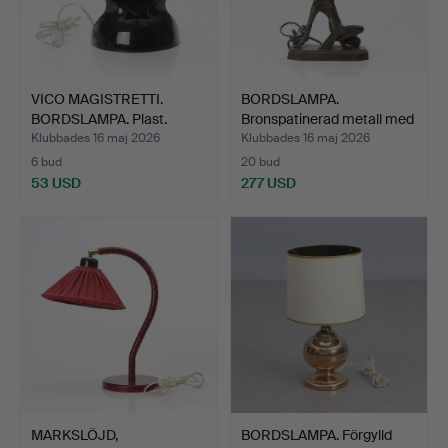
VICO MAGISTRETTI.
BORDSLAMPA.
BORDSLAMPA. Plast.
Bronspatinerad metall med
Artem…
glas…
Klubbades 16 maj 2026
Klubbades 16 maj 2026
6 bud
20 bud
53 USD
277 USD
MARKSLÖJD,
BORDSLAMPA. Förgylld