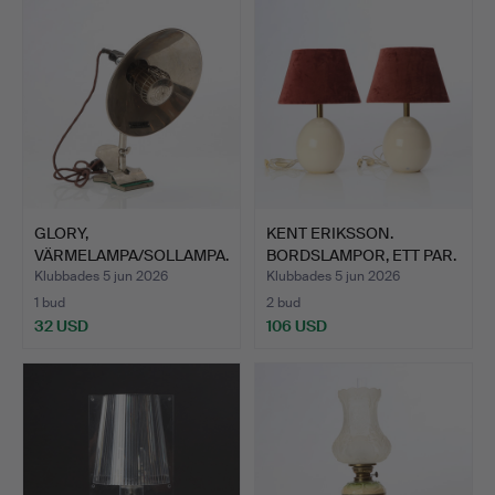
GLORY,
KENT ERIKSSON.
VÄRMELAMPA/SOLLAMPA.
BORDSLAMPOR, ETT PAR.
Förnicklad met…
Steng…
Klubbades 5 jun 2026
Klubbades 5 jun 2026
1 bud
2 bud
32 USD
106 USD