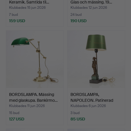
Keramik. Samtida til…
Glas och mässing. 19…
Klubbades 15 jun 2026
Klubbades 12 jun 2026
7 bud
24 bud
159 USD
190 USD
BORDSLAMPA. Mässing
BORDSLAMPA,
med glaskupa. Bankirmo…
NAPOLEON. Patinerad
gjutmassa.…
Klubbades 11 jun 2026
Klubbades 6 jun 2026
15 bud
3 bud
127 USD
85 USD