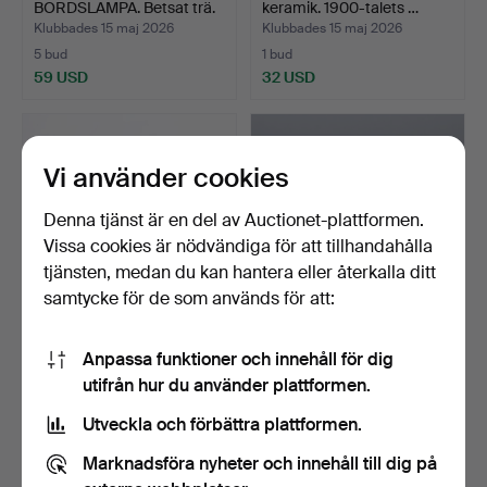
BORDSLAMPA. Betsat trä.
keramik. 1900-talets …
Samtida…
Klubbades 15 maj 2026
Klubbades 15 maj 2026
5 bud
1 bud
59 USD
32 USD
Vi använder cookies
Denna tjänst är en del av Auctionet-plattformen.
Vissa cookies är nödvändiga för att tillhandahålla
tjänsten, medan du kan hantera eller återkalla ditt
samtycke för de som används för att:
ATELJE LYKTAN,
BORDSLAMPA. Bemålad
Anpassa funktioner och innehåll för dig
BORDSLAMPA. Lackerad
metalll. Naturalistisk…
utifrån hur du använder plattformen.
och fö…
Klubbades 15 maj 2026
Klubbades 12 maj 2026
6 bud
2 bud
Utveckla och förbättra plattformen.
53 USD
90 USD
Marknadsföra nyheter och innehåll till dig på