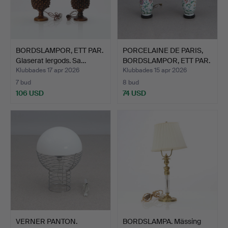
BORDSLAMPOR, ETT PAR.
PORCELAINE DE PARIS,
Glaserat lergods. Sa…
BORDSLAMPOR, ETT PAR.
…
Klubbades 17 apr 2026
Klubbades 15 apr 2026
7 bud
8 bud
106 USD
74 USD
VERNER PANTON.
BORDSLAMPA. Mässing