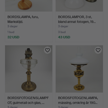
BORDSLAMPA, furu,
BORDSLAMPOR, 3 st,
Markslöjd.
bland annat fotogen, 19…
3 dagar
3 dagar
1 bud
3 bud
32 USD
43 USD
BORDSFOTOGENSLAMPF
BORDSFOTOGENLAMPA,
OT, gulmetall och glas, …
mässing, omkring år 190…
3 dagar
3 dagar