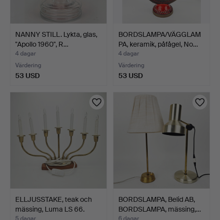
NANNY STILL. Lykta, glas,
BORDSLAMPA/VÄGGLAM
"Apollo 1960", R…
PA, keramik, påfågel, No…
4 dagar
4 dagar
Värdering
Värdering
53 USD
53 USD
ELLJUSSTAKE, teak och
BORDSLAMPA, Belid AB,
mässing, Luma LS 66.
BORDSLAMPA, mässing,…
5 dagar
6 dagar