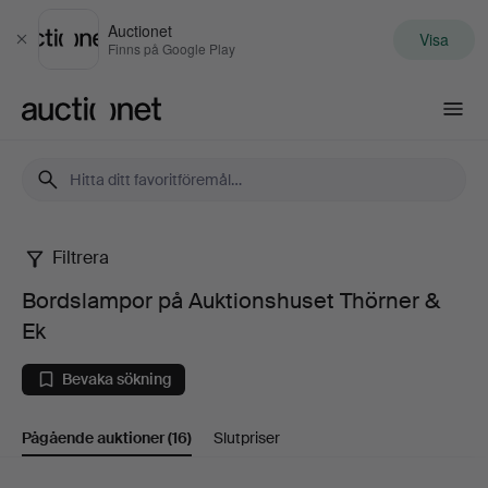
Auctionet
Visa
Stäng
Finns på Google Play
Auctionet.com
Filtrera
Bordslampor
Bordslampor på Auktionshuset Thörner &
på
Ek
Auktionshuset
Bevaka sökning
Thörner
Pågående auktioner
(16)
Slutpriser
&