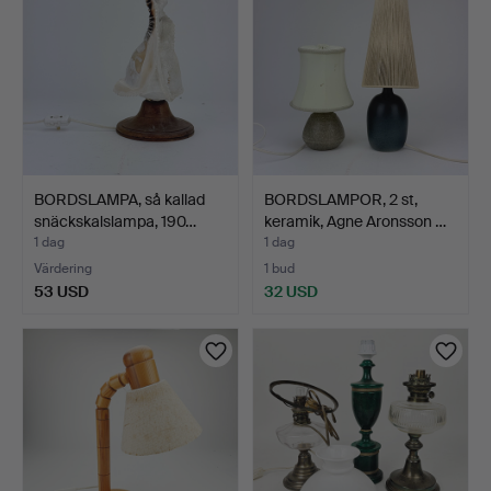
BORDSLAMPA, så kallad
BORDSLAMPOR, 2 st,
snäckskalslampa, 190…
keramik, Agne Aronsson …
1 dag
1 dag
Värdering
1 bud
53 USD
32 USD