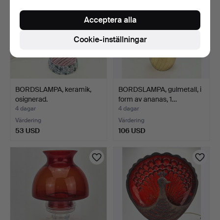
Acceptera alla
Cookie-inställningar
BORDSLAMPA, keramik,
BORDSLAMPA, gulmetall, i
osignerad.
form av ananas, 1…
4 dagar
4 dagar
Värdering
Värdering
53 USD
106 USD