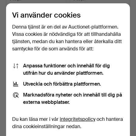
Värdering
Värdering
53 USD
53 USD
Vi använder cookies
Denna tjänst är en del av Auctionet-plattformen.
Vissa cookies är nödvändiga för att tillhandahålla
tjänsten, medan du kan hantera eller återkalla ditt
samtycke för de som används för att:
Anpassa funktioner och innehåll för dig
utifrån hur du använder plattformen.
Utveckla och förbättra plattformen.
BORDSLAMPA,
BORDSLAMPOR, 3 st,
Marknadsföra nyheter och innehåll till dig på
bronspatinerad metall,
bland annat Ekeby.
1900-ta…
3 dagar
3 dagar
externa webbplatser.
Värdering
Värdering
53 USD
53 USD
Du kan läsa mer i vår
integritetspolicy
och hantera
dina cookieinställningar nedan.