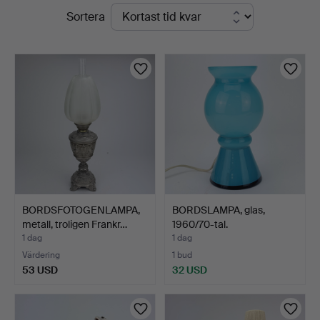
Pågående
Sortera
Ek
auktioner
BORDSFOTOGENLAMPA,
BORDSLAMPA, glas,
metall, troligen Frankr…
1960/70-tal.
1 dag
1 dag
Värdering
1 bud
53 USD
32 USD