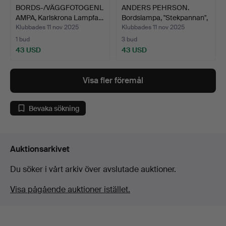
BORDS-/VÄGGFOTOGENL
ANDERS PEHRSON.
AMPA, Karlskrona Lampfa…
Bordslampa, "Stekpannan",
…
Klubbades 11 nov 2025
Klubbades 11 nov 2025
1 bud
3 bud
43 USD
43 USD
Visa fler föremål
Bevaka sökning
Auktionsarkivet
Du söker i vårt arkiv över avslutade auktioner.
Visa pågående auktioner istället.