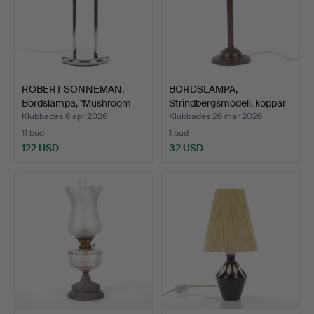
ROBERT SONNEMAN.
BORDSLAMPA,
Bordslampa, "Mushroom
Strindbergsmodell, koppar
lam…
och …
Klubbades 6 apr 2026
Klubbades 26 mar 2026
11 bud
1 bud
122 USD
32 USD