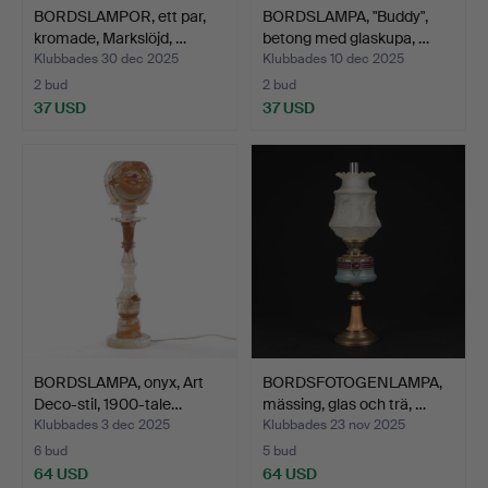
BORDSLAMPOR, ett par,
BORDSLAMPA, "Buddy",
kromade, Markslöjd, …
betong med glaskupa, …
Klubbades 30 dec 2025
Klubbades 10 dec 2025
2 bud
2 bud
37 USD
37 USD
BORDSLAMPA, onyx, Art
BORDSFOTOGENLAMPA,
Deco-stil, 1900-tale…
mässing, glas och trä, …
Klubbades 3 dec 2025
Klubbades 23 nov 2025
6 bud
5 bud
64 USD
64 USD