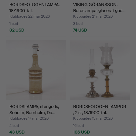
BORDSFOTOGENLAMPA,
VIKING GÖRANSSON.
18/1900-tal.
Bordslampa, glaserat god…
Klubbades 22 mar 2026
Klubbades 21 mar 2026
1 bud
3 bud
32 USD
74 USD
BORDSLAMPA, stengods,
BORDSFOTOGENLAMPOR
Söholm, Bornholm, Da…
, 2 st, 18/1900-tal.
Klubbades 17 mar 2026
Klubbades 15 mar 2026
2 bud
16 bud
43 USD
106 USD