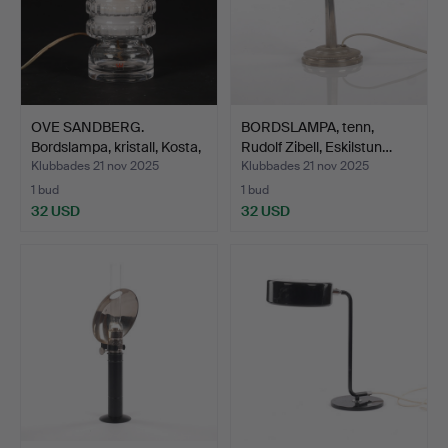
OVE SANDBERG.
BORDSLAMPA, tenn,
Bordslampa, kristall, Kosta,
Rudolf Zibell, Eskilstun…
…
Klubbades 21 nov 2025
Klubbades 21 nov 2025
1 bud
1 bud
32 USD
32 USD