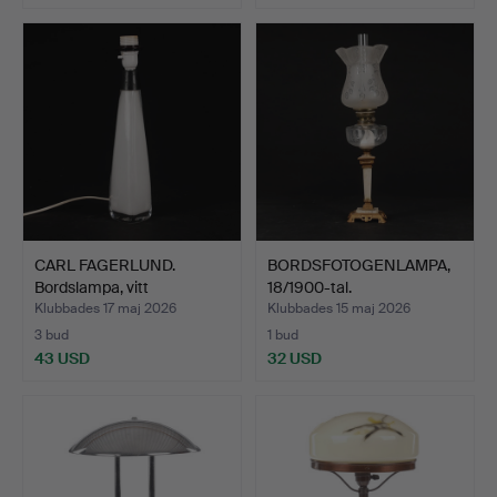
CARL FAGERLUND.
BORDSFOTOGENLAMPA,
Bordslampa, vitt
18/1900-tal.
underfång…
Klubbades 17 maj 2026
Klubbades 15 maj 2026
3 bud
1 bud
43 USD
32 USD