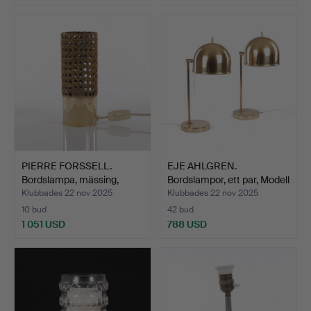
PIERRE FORSSELL.
EJE AHLGREN.
Bordslampa, mässing,
Bordslampor, ett par, Modell
mode…
…
Klubbades 22 nov 2025
Klubbades 22 nov 2025
10 bud
42 bud
1 051 USD
788 USD