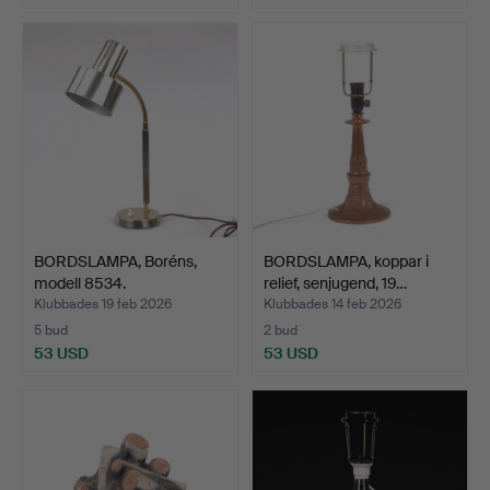
BORDSLAMPA, Boréns,
BORDSLAMPA, koppar i
modell 8534.
relief, senjugend, 19…
Klubbades 19 feb 2026
Klubbades 14 feb 2026
5 bud
2 bud
53 USD
53 USD