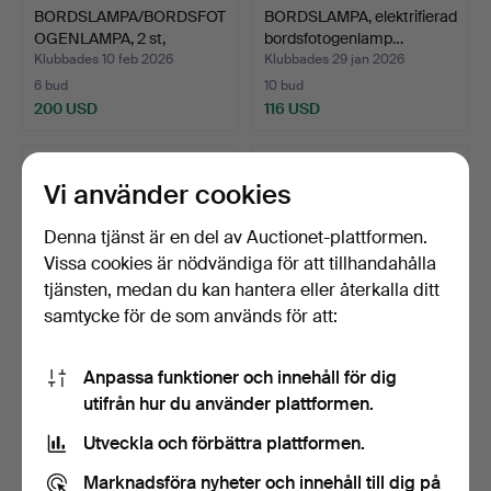
BORDSLAMPA/BORDSFOT
BORDSLAMPA, elektrifierad
OGENLAMPA, 2 st,
bordsfotogenlamp…
mässin…
Klubbades 10 feb 2026
Klubbades 29 jan 2026
6 bud
10 bud
200 USD
116 USD
Vi använder cookies
Denna tjänst är en del av Auctionet-plattformen.
Vissa cookies är nödvändiga för att tillhandahålla
tjänsten, medan du kan hantera eller återkalla ditt
samtycke för de som används för att:
Anpassa funktioner och innehåll för dig
BORDSLAMPA, fot med
BONNIE REHNKVIST.
utifrån hur du använder plattformen.
porträttdekor av Hjalm…
Bordslampa, keramik, sig…
Klubbades 27 jan 2026
Klubbades 27 jan 2026
Utveckla och förbättra plattformen.
9 bud
2 bud
74 USD
37 USD
Marknadsföra nyheter och innehåll till dig på