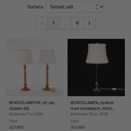
Slutpriser
Sortera
i
Kalmar
1
…
6
BORDSLAMPOR, ett par,
BORDSLAMPA, nysilver
Globen AB.
med textilskärm, 1900…
Klubbades 7 jul 2026
Klubbades 29 jun 2026
1 bud
1 bud
32 USD
32 USD