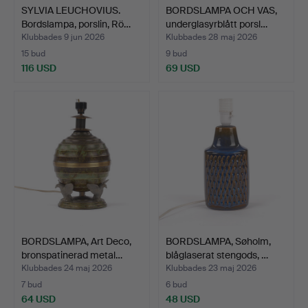
SYLVIA LEUCHOVIUS.
BORDSLAMPA OCH VAS,
Bordslampa, porslin, Rö…
underglasyrblått porsl…
Klubbades 9 jun 2026
Klubbades 28 maj 2026
15 bud
9 bud
116 USD
69 USD
BORDSLAMPA, Art Deco,
BORDSLAMPA, Søholm,
bronspatinerad metal…
blåglaserat stengods, …
Klubbades 24 maj 2026
Klubbades 23 maj 2026
7 bud
6 bud
64 USD
48 USD