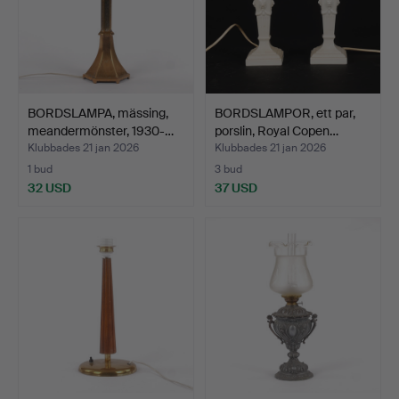
BORDSLAMPA, mässing,
BORDSLAMPOR, ett par,
meandermönster, 1930-…
porslin, Royal Copen…
Klubbades 21 jan 2026
Klubbades 21 jan 2026
1 bud
3 bud
32 USD
37 USD