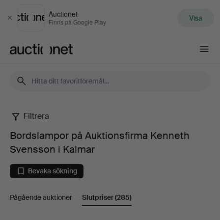
Auctionet
Visa
Stäng
Finns på Google Play
Auctionet.com
Filtrera
Bordslampor
Bordslampor på Auktionsfirma Kenneth
på
Svensson i Kalmar
Auktionsfirma
Bevaka sökning
Kenneth
Pågående auktioner
Slutpriser
(285)
Svensson