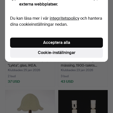
externa webbplatser.
Du kan läsa mer i vår
integritetspolicy
och hantera
dina cookieinställningar nedan.
Acceptera alla
Cookie-inställningar
BORDSLAMPOR. ett par,
BORDSLAMPA, Bergboms,
"Lykta", glas, IKEA.
mässing, 1900-talets…
Klubbades 25 jan 2026
Klubbades 23 jan 2026
2 bud
3 bud
37 USD
43 USD