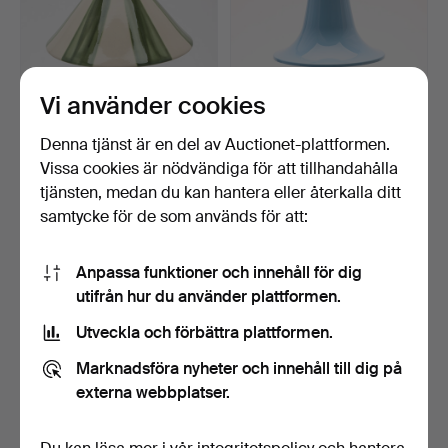
Vi använder cookies
Denna tjänst är en del av Auctionet-plattformen.
Vissa cookies är nödvändiga för att tillhandahålla
BORDSLAMPA, Keramik
VERNER PANTON.
tjänsten, medan du kan hantera eller återkalla ditt
samt metall, "Kalas", …
Portabel bordslampa,
samtycke för de som används för att:
"Panto…
6 dagar
6 dagar
1 bud
4 bud
32 USD
64 USD
Anpassa funktioner och innehåll för dig
utifrån hur du använder plattformen.
Utveckla och förbättra plattformen.
Marknadsföra nyheter och innehåll till dig på
externa webbplatser.