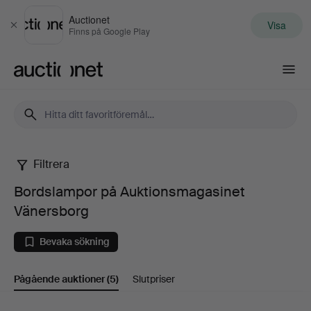
Auctionet
Visa
Stäng
Finns på Google Play
Auctionet.com
Filtrera
Bordslampor
Bordslampor på Auktionsmagasinet
på
Vänersborg
Auktionsmagasinet
Bevaka sökning
Vänersborg
Pågående auktioner
(5)
Slutpriser