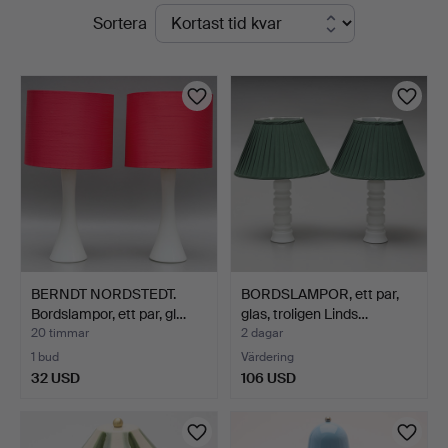
Pågående
Sortera
auktioner
BERNDT NORDSTEDT.
BORDSLAMPOR, ett par,
Bordslampor, ett par, gl…
glas, troligen Linds…
20 timmar
2 dagar
1 bud
Värdering
32 USD
106 USD