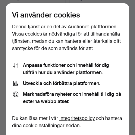
6 bud
6 bud
53 USD
159 USD
Vi använder cookies
Denna tjänst är en del av Auctionet-plattformen.
Vissa cookies är nödvändiga för att tillhandahålla
tjänsten, medan du kan hantera eller återkalla ditt
samtycke för de som används för att:
Anpassa funktioner och innehåll för dig
utifrån hur du använder plattformen.
Utveckla och förbättra plattformen.
MICHAEL
JOSEF FRANK.
Marknadsföra nyheter och innehåll till dig på
ANASTASSIADES.
Bordslampa 2575, för Firma
Bordslampa "IC Ligh…
Sv…
3 dagar
4 dagar
externa webbplatser.
15 bud
14 bud
190 USD
412 USD
Du kan läsa mer i vår
integritetspolicy
och hantera
dina cookieinställningar nedan.