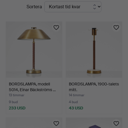
Pågående
Sortera
5
auktioner
BORDSLAMPA, modell
BORDSLAMPA, 1900-talets
5014, Einar Bäckströms …
mitt.
13 timmar
14 timmar
9 bud
4 bud
233 USD
43 USD