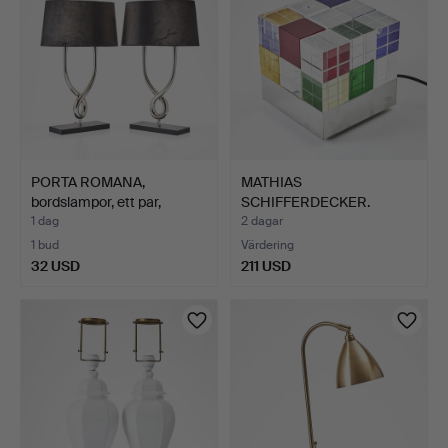
PORTA ROMANA,
MATHIAS
bordslampor, ett par,
SCHIFFERDECKER.
modell…
Bordslampa "Cubeli…
1 dag
2 dagar
1 bud
Värdering
32 USD
211 USD