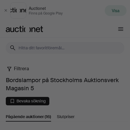
Auctionet
Visa
Stäng
Finns på Google Play
Auctionet.com
Filtrera
Bordslampor
Bordslampor på Stockholms Auktionsverk
på
Magasin 5
Stockholms
Bevaka sökning
Auktionsverk
Pågående auktioner
(16)
Slutpriser
Magasin