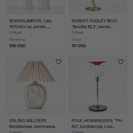
BORDSLAMPOR, 1 par,
ROBERT DUDLEY BEST.
1970/80-tal, porslin, …
"Bestlite BL2", bordsl…
2 dagar
3 dagar
Värdering
5 bud
106 USD
117 USD
ERLING VALLDEBY.
POUL HENNINGSEN. ”PH-
Bordslampa, stenmassa,
80", bordslampa, Loui…
de…
3 dagar
3 dagar