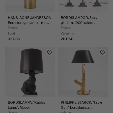
HANS-AGNE JAKOBSSON.
BORDSLAMPOR, 3 st.,
Bordsfotogenlampa, mo…
gjutjärn, 1900-talets …
5 dagar
6 dagar
1 bud
Värdering
32 USD
211 USD
BORDSLAMPA, "Rabbit
PHILIPPE STARCK. "Table
Lamp", Moooi.
Gun", bordslampa, …
6 dagar
7 dagar