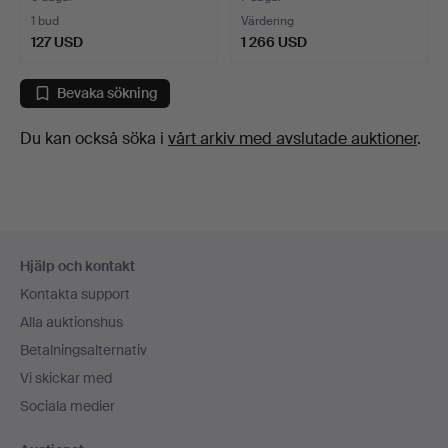
1 bud
Värdering
127 USD
1 266 USD
Bevaka sökning
Du kan också söka i
vårt arkiv med avslutade auktioner
.
Sidfotsnavigation
Hjälp och kontakt
Kontakta support
Alla auktionshus
Betalningsalternativ
Vi skickar med
Sociala medier