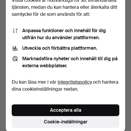
Vissa cookies är nödvändiga för att tillhandahålla
tjänsten, medan du kan hantera eller återkalla ditt
samtycke för de som används för att:
Anpassa funktioner och innehåll för dig
utifrån hur du använder plattformen.
Utveckla och förbättra plattformen.
GOLV/BORDSLAMPA,
BORDSLAMPOR, 3 st, furu,
Marknadsföra nyheter och innehåll till dig på
keramik, Tilgmans, 1900-t…
signerad B -83 oc…
4 dagar
4 dagar
externa webbplatser.
3 bud
Värdering
64 USD
64 USD
Du kan läsa mer i vår
integritetspolicy
och hantera
dina cookieinställningar nedan.
Bevaka sökning
Du kan också söka i
vårt arkiv med avslutade auktioner
.
Acceptera alla
Cookie-inställningar