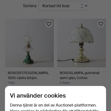
Pågående
Sortera
Nyköping
auktioner
BORDSFOTOGENLAMPA,
BORDSLAMPA, gulmetall
1900-talets början.
samt glas, Cottex.
1 dag
3 dagar
Värdering
1 bud
64 USD
32 USD
Vi använder cookies
Denna tjänst är en del av Auctionet-plattformen.