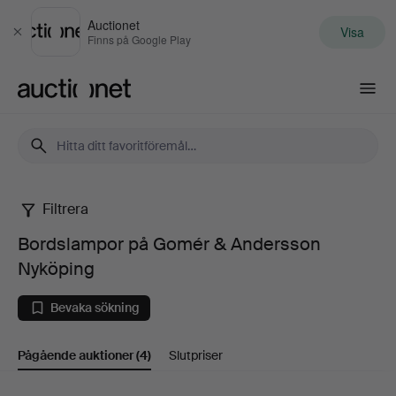
Auctionet
Visa
Stäng
Finns på Google Play
Auctionet.com
Filtrera
Bordslampor
Bordslampor på Gomér & Andersson
på
Nyköping
Gomér
Bevaka sökning
&
Pågående auktioner
(4)
Slutpriser
Andersson