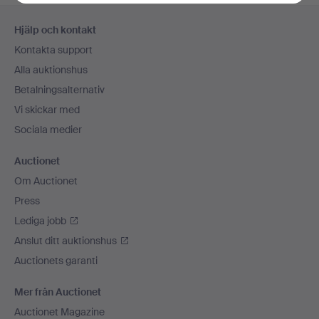
Sidfotsnavigation
Hjälp och kontakt
Kontakta support
Alla auktionshus
Betalningsalternativ
Vi skickar med
Sociala medier
Auctionet
Om Auctionet
Press
Lediga jobb
Anslut ditt auktionshus
Auctionets garanti
Mer från Auctionet
Auctionet Magazine