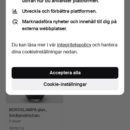
utifrån hur du använder plattformen.
Utveckla och förbättra plattformen.
BORDSLAMPA,
BORDSLAMPOR, ett par,
alabaster/gulmetall.
glas/metall, EGLO.
Marknadsföra nyheter och innehåll till dig på
3 dagar
4 dagar
externa webbplatser.
Värdering
1 bud
53 USD
32 USD
Du kan läsa mer i vår
integritetspolicy
och hantera
dina cookieinställningar nedan.
Acceptera alla
Cookie-inställningar
BORDSLAMPA glas ,
Smålandshyttan.
6 dagar
Värdering