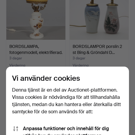
BORDSLAMPA,
BORDSLAMPOR porslin 2
fotogenmodell, elektrifierad.
st Bing & Gröndahl D…
3 dagar
3 dagar
Värdering
Värdering
53 USD
53 USD
Vi använder cookies
Denna tjänst är en del av Auctionet-plattformen.
Vissa cookies är nödvändiga för att tillhandahålla
tjänsten, medan du kan hantera eller återkalla ditt
samtycke för de som används för att:
Anpassa funktioner och innehåll för dig