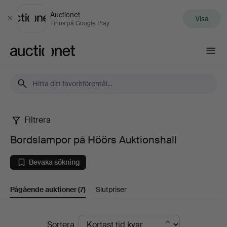
Auctionet
Visa
Stäng
Finns på Google Play
Auctionet.com
Filtrera
Bordslampor
Bordslampor på Höörs Auktionshall
på
Bevaka sökning
Höörs
Pågående auktioner
(7)
Slutpriser
Auktionshall
Pågående
Sortera