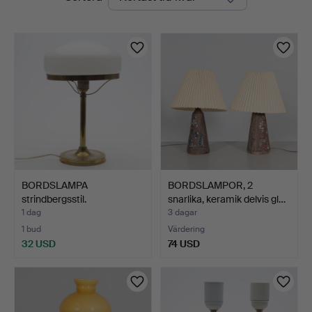
auktioner
BORDSLAMPA
BORDSLAMPOR, 2
strindbergsstil.
snarlika, keramik delvis gl…
1 dag
3 dagar
1 bud
Värdering
32 USD
74 USD