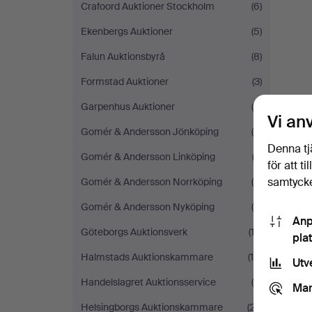
Crafoord Auktioner Stockholm
(6)
Ekenbergs Auktioner
(5)
Falun Auktionsbyrå
(8)
Formstad Auktioner
(3)
Garpenhus Auktioner
(5)
Vi an
Gomér & Andersson Jönköping
(9)
Denna tj
Gomér & Andersson Linköping
(3)
för att t
samtycke
Gomér & Andersson Norrköping
(5)
Gomér & Andersson Nyköping
(4)
Anp
Göteborgs Auktionsverk
(12)
pla
Halmstads Auktionskammare
(14)
Utv
Handelslagret Auktionsservice
(8)
Mar
Helsingborgs Auktionskammare
(27)