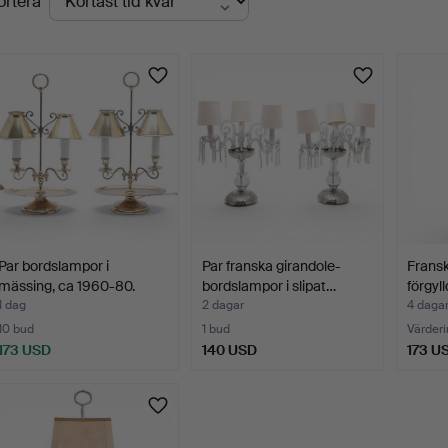
ortera
uktioner
Par bordslampor i
Par franska girandole-
Fransk
mässing, ca 1960-80.
bordslampor i slipat…
förgyl
1 dag
2 dagar
4 daga
10 bud
1 bud
Värderi
173 USD
140 USD
173 U