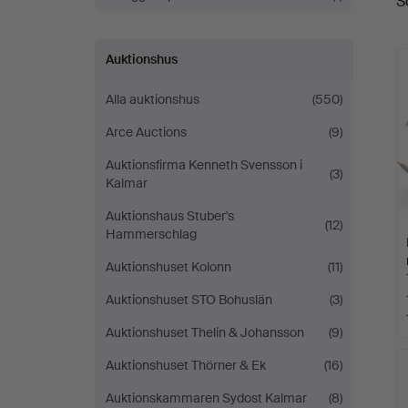
S
a
Auktionshus
Alla auktionshus
(550)
Arce Auctions
(9)
Auktionsfirma Kenneth Svensson i
(3)
Kalmar
Auktionshaus Stuber's
(12)
Hammerschlag
Auktionshuset Kolonn
(11)
Auktionshuset STO Bohuslän
(3)
Auktionshuset Thelin & Johansson
(9)
Auktionshuset Thörner & Ek
(16)
Auktionskammaren Sydost Kalmar
(8)