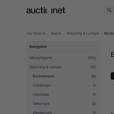
Auctionet.com
Alla föremål
/
Balclis
/
Belysning & Lampor
/
Bords
Bordslampor
Kategorier
B
på
Alla kategorier
(780)
Belysning & Lampor
(10)
Balclis
Bordslampor
(5)
Golvlampor
(1)
Ljusstakar
(1)
Taklampor
(2)
Vägglampor
(1)