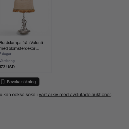
Bordslampa från Valentí
med blomsterdekor …
7 dagar
Värdering
173 USD
Bevaka sökning
u kan också söka i
vårt arkiv med avslutade auktioner
.