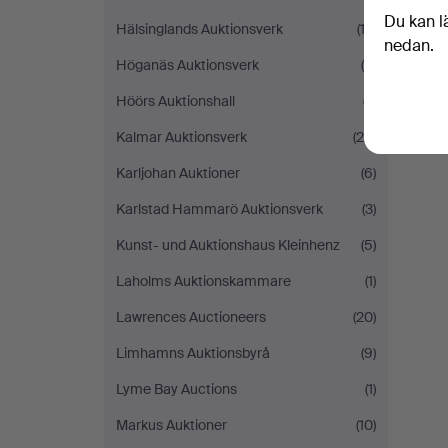
Du kan l
Hälsinglands Auktionsverk
(12)
nedan.
Höganäs Auktionsverk
(5)
Höörs Auktionshall
(7)
Kalmar Auktionsverk
(20)
Karljohan Auktioner
(6)
Karlstad Hammarö Auktionsverk
(3)
Kunst- und Auktionshaus Kleinhenz
(5)
Laholms Auktionskammare
(1)
Lawrences Auctioneers
(20)
Limhamns Auktionsbyrå
(9)
Lyme Bay Auctions
(1)
Markus Auktioner
(10)