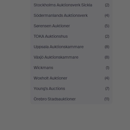
Stockholms Auktionsverk Sickla
(2)
Södermanlands Auktionsverk
(4)
Sørensen Auktioner
(5)
TOKA Auktionshus
(2)
Uppsala Auktionskammare
(8)
Växjö Auktionskammare
(8)
Wickmans
(1)
Woxholt Auktioner
(4)
Young's Auctions
(7)
Örebro Stadsauktioner
(11)