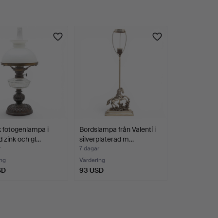
 fotogenlampa i
Bordslampa från Valentí i
ld zink och gl…
silverpläterad m…
r
7 dagar
ng
Värdering
SD
93 USD