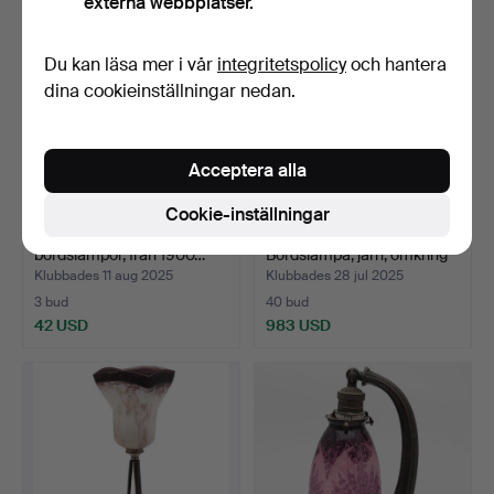
externa webbplatser.
Du kan läsa mer i vår
integritetspolicy
och hantera
dina cookieinställningar nedan.
Acceptera alla
Cookie-inställningar
Uppsättning av fyra
ANGELO BROTTO.
bordslampor, från 1900…
Bordslampa, järn, omkring
1…
Klubbades 11 aug 2025
Klubbades 28 jul 2025
3 bud
40 bud
42 USD
983 USD