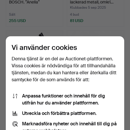
BOSCH. ”Anella”
lackerad metall, omkri…
bordslamp…
Klubbades 5 sep 2025
Sålt
4 bud
255 USD
81 USD
Vi använder cookies
Denna tjänst är en del av Auctionet-plattformen.
Vissa cookies är nödvändiga för att tillhandahålla
tjänsten, medan du kan hantera eller återkalla ditt
samtycke för de som används för att:
”Thunderball” bordslampa,
Art Nouveau bordslampa i
Anpassa funktioner och innehåll för dig
ca 1970.
brons och opalgla…
utifrån hur du använder plattformen.
Klubbades 29 aug 2025
Klubbades 12 aug 2025
7 bud
1 bud
Utveckla och förbättra plattformen.
578 USD
93 USD
Marknadsföra nyheter och innehåll till dig på