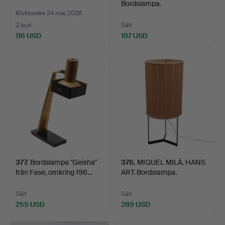
Bordslampa.
Klubbades 24 maj 2026
2 bud
Sålt
116 USD
197 USD
377
.
Bordslampa "Geisha"
376
.
MIQUEL MILÀ. HANS
från Fase, omkring 196…
ART. Bordslampa.
Sålt
Sålt
255 USD
289 USD