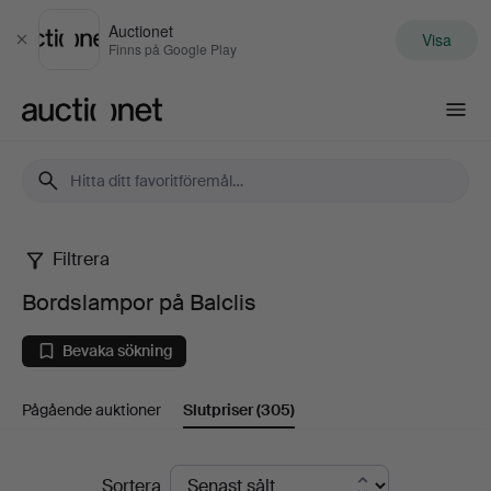
Auctionet
Visa
Stäng
Finns på Google Play
Auctionet.com
Filtrera
Bordslampor
Bordslampor på Balclis
på
Bevaka sökning
Balclis
Pågående auktioner
Slutpriser
(305)
Slutpriser
Sortera