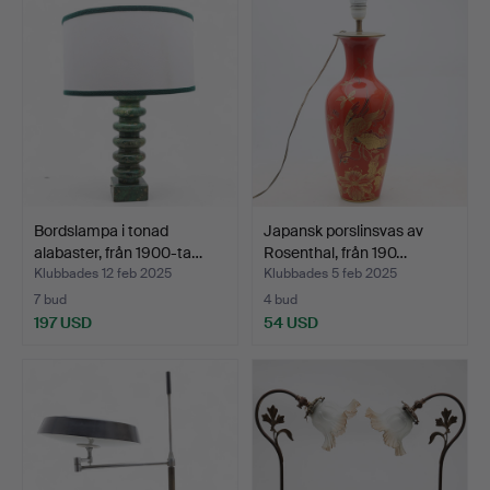
Bordslampa i tonad
Japansk porslinsvas av
alabaster, från 1900-ta…
Rosenthal, från 190…
Klubbades 12 feb 2025
Klubbades 5 feb 2025
7 bud
4 bud
197 USD
54 USD