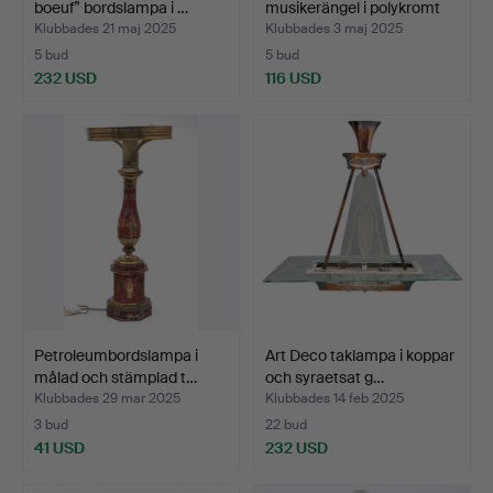
boeuf” bordslampa i …
musikerängel i polykromt
tr…
Klubbades 21 maj 2025
Klubbades 3 maj 2025
5 bud
5 bud
232 USD
116 USD
Petroleumbordslampa i
Art Deco taklampa i koppar
målad och stämplad t…
och syraetsat g…
Klubbades 29 mar 2025
Klubbades 14 feb 2025
3 bud
22 bud
41 USD
232 USD