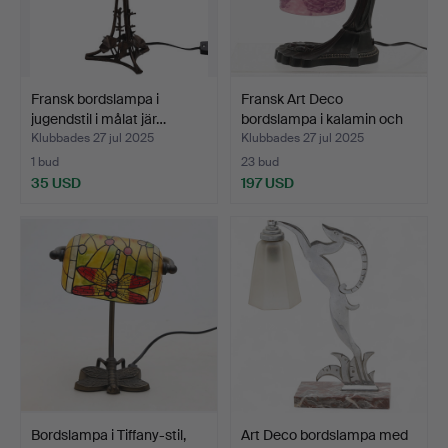
Fransk bordslampa i
Fransk Art Deco
jugendstil i målat jär…
bordslampa i kalamin och
S…
Klubbades 27 jul 2025
Klubbades 27 jul 2025
1 bud
23 bud
35 USD
197 USD
Bordslampa i Tiffany-stil,
Art Deco bordslampa med