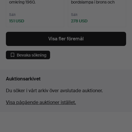
omkring 1960.
bordslampa i brons och
prä…
Sålt
Sålt
151 USD
278 USD
Visa fler föremål
Bevaka sökning
Auktionsarkivet
Du söker i vårt arkiv över avslutade auktioner.
Visa pågående auktioner istället.