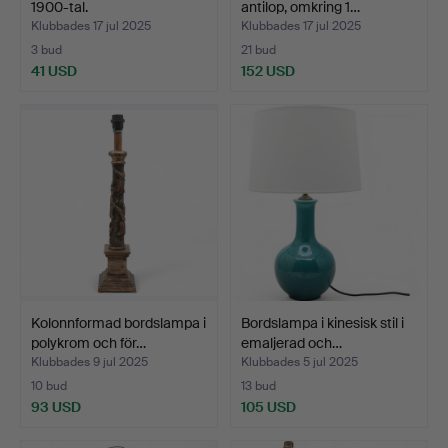
1900-tal.
antilop, omkring 1…
Klubbades 17 jul 2025
Klubbades 17 jul 2025
3 bud
21 bud
41 USD
152 USD
Kolonnformad bordslampa i
Bordslampa i kinesisk stil i
polykrom och för…
emaljerad och…
Klubbades 9 jul 2025
Klubbades 5 jul 2025
10 bud
13 bud
93 USD
105 USD