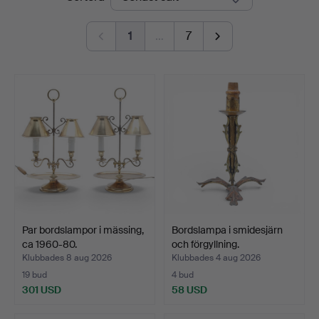
1
…
7
Par bordslampor i mässing,
Bordslampa i smidesjärn
ca 1960-80.
och förgyllning.
Klubbades 8 aug 2026
Klubbades 4 aug 2026
19 bud
4 bud
301 USD
58 USD