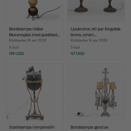
Bordslampa i blåst
Ljuskronor, ett par förgyllda
Muranoglas med guldblad…
brons, omkri…
Klubbades 18 apr 2026
Klubbades 14 apr 2026
8 bud
3 bud
174 USD
47 USD
Stativlampa i empirestil i
Bordslampa gjord av