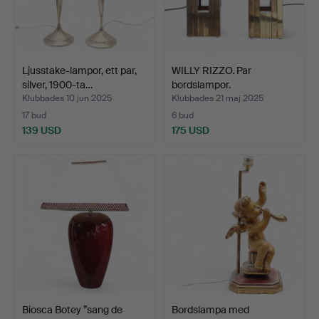
Ljusstake-lampor, ett par,
WILLY RIZZO. Par
silver, 1900-ta…
bordslampor.
Klubbades 10 jun 2025
Klubbades 21 maj 2025
17 bud
6 bud
139 USD
175 USD
Biosca Botey ”sang de
Bordslampa med