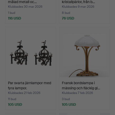
målad metall oc…
kristallpärlor, från b…
Klubbades 30 mar 2026
Klubbades 9 mar 2026
1 bud
8 bud
116 USD
76 USD
Par svarta järnlampor med
Fransk bordslampa i
fyra lampor.
mässing och fläckig gl…
Klubbades 21 feb 2026
Klubbades 7 feb 2026
11 bud
3 bud
105 USD
105 USD