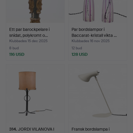
Ett par barockpelare i
Par bordslampor i
snidat, polykromt o…
Baccarat-kristall vikta …
Klubbades 15 dec 2025
Klubbades 16 nov 2025
8 bud
12 bud
116 USD
128 USD
314
.
JORDI VILANOVA I
Fransk bordslampa i