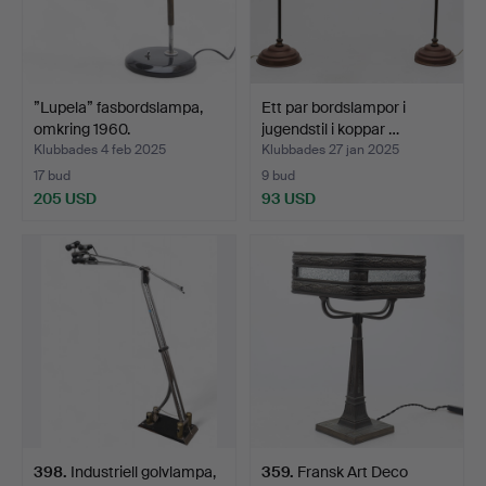
”Lupela” fasbordslampa,
Ett par bordslampor i
omkring 1960.
jugendstil i koppar …
Klubbades 4 feb 2025
Klubbades 27 jan 2025
17 bud
9 bud
205 USD
93 USD
398
.
Industriell golvlampa,
359
.
Fransk Art Deco