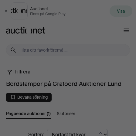
Auctionet
Visa
Stäng
Finns på Google Play
Auctionet.com
Filtrera
Bordslampor
Bordslampor på Crafoord Auktioner Lund
på
Bevaka sökning
Crafoord
Pågående auktioner
(1)
Slutpriser
Auktioner
Lund
Pågående
Sortera