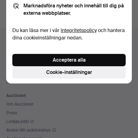
Marknadsföra nyheter och innehåll till dig på
externa webbplatser.
Du kan läsa mer i vår
integritetspolicy
och hantera
Sidfotsnavigation
dina cookieinställningar nedan.
Hjälp och kontakt
Kontakta support
Alla auktionshus
Acceptera alla
Betalningsalternativ
Cookie-inställningar
Vi skickar med
Sociala medier
Auctionet
Om Auctionet
Press
Lediga jobb
Anslut ditt auktionshus