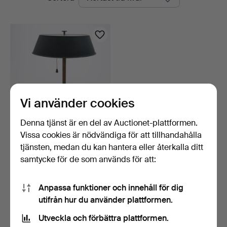
auktioner
Vi använder cookies
Denna tjänst är en del av Auctionet-plattformen.
Vissa cookies är nödvändiga för att tillhandahålla
BORDSLAMPA, ART DECO,
MÄSSING1900-TAL.
tjänsten, medan du kan hantera eller återkalla ditt
5 dagar
samtycke för de som används för att:
1 bud
32 USD
Anpassa funktioner och innehåll för dig
utifrån hur du använder plattformen.
Bevaka sökning
Utveckla och förbättra plattformen.
Du kan också söka i
vårt arkiv med avslutade auktioner
.