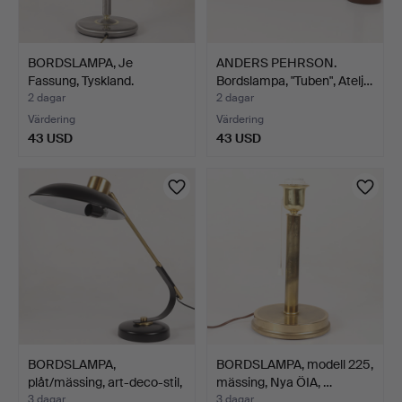
BORDSLAMPA, Je
ANDERS PEHRSON.
Fassung, Tyskland.
Bordslampa, "Tuben", Atelj…
2 dagar
2 dagar
Värdering
Värdering
43 USD
43 USD
BORDSLAMPA,
BORDSLAMPA, modell 225,
plåt/mässing, art-deco-stil,
mässing, Nya ÖIA, …
H…
3 dagar
3 dagar