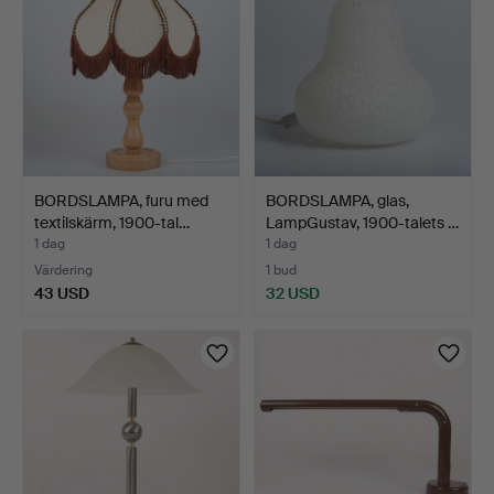
BORDSLAMPA, furu med
BORDSLAMPA, glas,
textilskärm, 1900-tal…
LampGustav, 1900-talets …
1 dag
1 dag
Värdering
1 bud
43 USD
32 USD