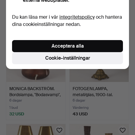
externa webbplatser.
Värdering
2 bud
85 USD
37 USD
Du kan läsa mer i vår
integritetspolicy
och hantera
dina cookieinställningar nedan.
Acceptera alla
Cookie-inställningar
MONICA BACKSTRÖM.
FOTOGENLAMPA,
Bordslampa, "Bodasvamp",
metall/glas, 1900-tal.
…
6 dagar
6 dagar
1 bud
Värdering
32 USD
43 USD