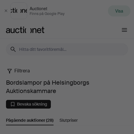
Auctionet
Visa
Stäng
Finns på Google Play
Auctionet.com
Filtrera
Bordslampor
Bordslampor på Helsingborgs
på
Auktionskammare
Helsingborgs
Bevaka sökning
Auktionskammare
Pågående auktioner
(28)
Slutpriser