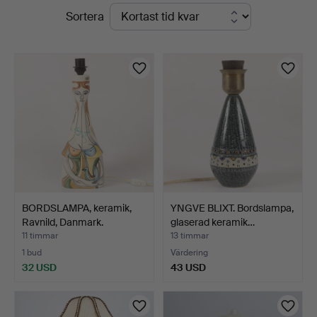
Pågående
Sortera
auktioner
BORDSLAMPA, keramik,
YNGVE BLIXT. Bordslampa,
Ravnild, Danmark.
glaserad keramik…
11 timmar
13 timmar
1 bud
Värdering
32 USD
43 USD