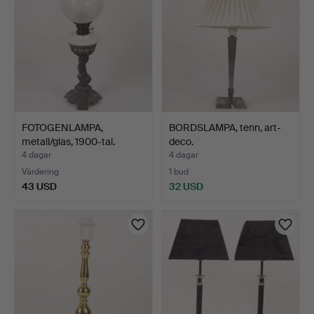
FOTOGENLAMPA,
BORDSLAMPA, tenn, art-
metall/glas, 1900-tal.
deco.
4 dagar
4 dagar
Värdering
1 bud
43 USD
32 USD