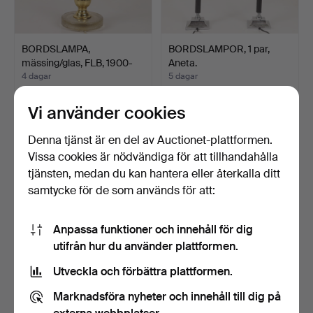
BORDSLAMPA,
BORDSLAMPOR, 1 par,
mässing/glas, FLB, 1900-
Aneta.
tal.
4 dagar
5 dagar
Värdering
Värdering
43 USD
43 USD
Vi använder cookies
Denna tjänst är en del av Auctionet-plattformen.
Vissa cookies är nödvändiga för att tillhandahålla
tjänsten, medan du kan hantera eller återkalla ditt
samtycke för de som används för att:
Anpassa funktioner och innehåll för dig
utifrån hur du använder plattformen.
Utveckla och förbättra plattformen.
BORDSLAMPOR, 1 par, blå
BORDSLAMPA, keramik,
Marknadsföra nyheter och innehåll till dig på
keramik med förgyl…
Anna-Lisa Thomson, Up…
5 dagar
5 dagar