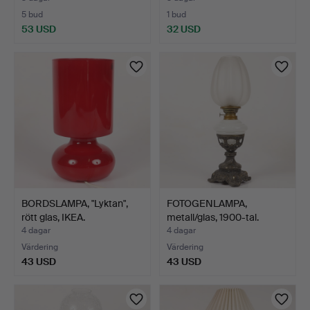
5 bud
1 bud
53 USD
32 USD
BORDSLAMPA, "Lyktan",
FOTOGENLAMPA,
rött glas, IKEA.
metall/glas, 1900-tal.
4 dagar
4 dagar
Värdering
Värdering
43 USD
43 USD