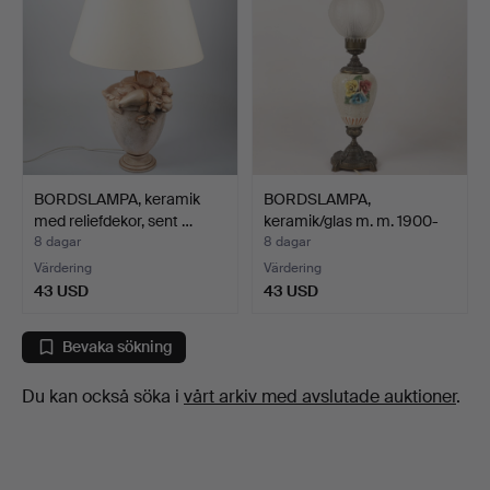
BORDSLAMPA, keramik
BORDSLAMPA,
med reliefdekor, sent …
keramik/glas m. m. 1900-
tal.
8 dagar
8 dagar
Värdering
Värdering
43 USD
43 USD
Bevaka sökning
Du kan också söka i
vårt arkiv med avslutade auktioner
.