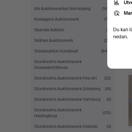
Utv
RA Auktionsverket Norrköping
(146)
Mar
Roslagens Auktionsverk
(70)
Du kan l
Skandia Auktion
(4)
nedan.
Skånes Auktionsverk
(23)
Stadsauktion Sundsvall
(844)
Stockholms Auktionsverk
(1)
Düsseldorf/Neuss
Stockholms Auktionsverk Fine Art
(32)
Stockholms Auktionsverk Göteborg
(16)
Stockholms Auktionsverk Hamburg
(2)
Stockholms Auktionsverk
(175)
Helsingborg
Stockholms Auktionsverk Helsinki
(3)