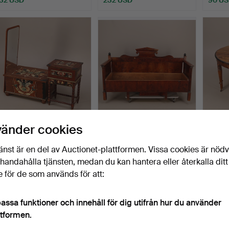
KISTA, furu, kurbitzmålad +
UTDRAGSSÄNG, flammig
HALVM
vänder cookies
SYSKRIN, furu,…
björk, brunlaserad, E…
furu, 
Klubbades 29 mar 2017
Klubbades 28 mar 2017
Klubba
änst är en del av Auctionet-plattformen. Vissa cookies är nöd
1 bud
1 bud
5 bud
illhandahålla tjänsten, medan du kan hantera eller återkalla ditt
32 USD
32 USD
50 U
 för de som används för att:
assa funktioner och innehåll för dig utifrån hur du använder
ttformen.