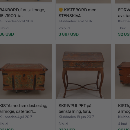
BAKBORD, furu, allmoge,
KISTEBORD med
FÖRVA
18-/1900-tal.
STENSKIVA -
avluta
KOMSTASTEN, date…
Klubbades 9 okt 2017
Klubbades 3 okt 2017
Klubbad
3 bud
26 bud
1 bud
38 USD
3 887 USD
32 US
Utvalt
föremål
KISTA med smidesbeslag,
SKRIVPULPET på
KISTA,
allmoge, daterad 1…
benställning, furu,
allmog
allmoge…
Klubbades 4 jul 2017
Klubbades 18 jun 2017
Klubba
1 bud
3 bud
4 bud
32 USD
232 USD
90 U