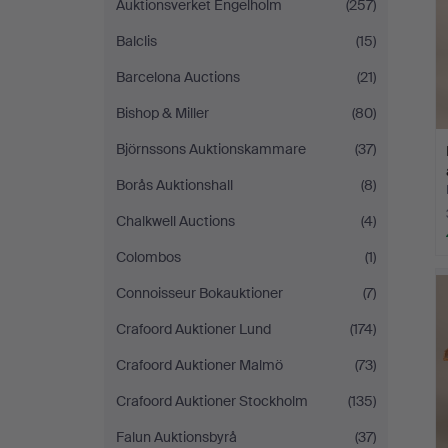
Auktionsverket Engelholm
(257)
Balclis
(15)
Barcelona Auctions
(21)
Bishop & Miller
(80)
Björnssons Auktionskammare
(37)
Borås Auktionshall
(8)
Chalkwell Auctions
(4)
Colombos
(1)
Connoisseur Bokauktioner
(7)
Crafoord Auktioner Lund
(174)
Crafoord Auktioner Malmö
(73)
Crafoord Auktioner Stockholm
(135)
Falun Auktionsbyrå
(37)