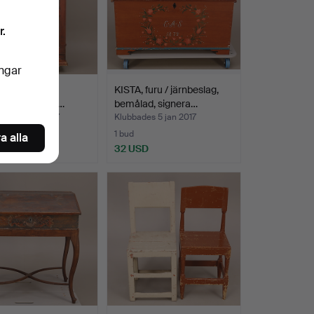
r.
ingar
furu, allmoge,
KISTA, furu / järnbeslag,
alfärg, pardörr…
bemålad, signera…
des 28 feb 2017
Klubbades 5 jan 2017
1 bud
a alla
USD
32 USD