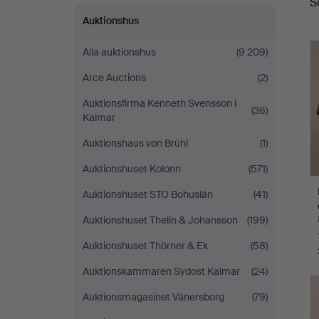
S
Auktionshus
Alla auktionshus
(9 209)
Arce Auctions
(2)
Auktionsfirma Kenneth Svensson i
(36)
Kalmar
Auktionshaus von Brühl
(1)
Auktionshuset Kolonn
(571)
Auktionshuset STO Bohuslän
(41)
Auktionshuset Thelin & Johansson
(199)
Auktionshuset Thörner & Ek
(58)
Auktionskammaren Sydost Kalmar
(24)
Auktionsmagasinet Vänersborg
(79)