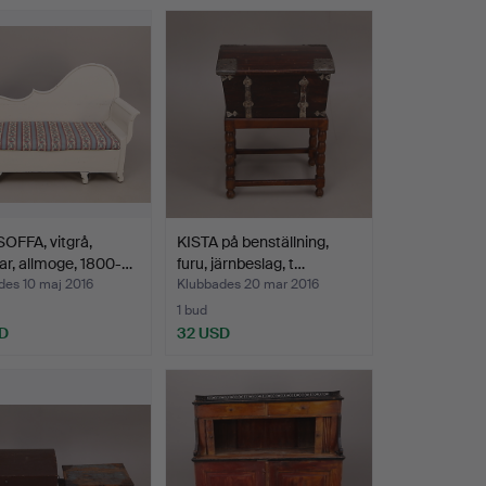
OFFA, vitgrå,
KISTA på benställning,
r, allmoge, 1800-…
furu, järnbeslag, t…
des 10 maj 2016
Klubbades 20 mar 2016
1 bud
D
32 USD