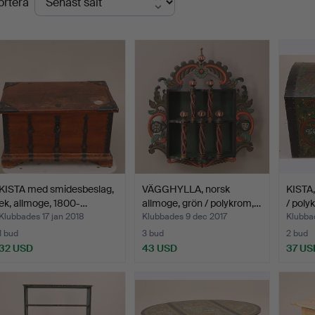
ortera
KISTA med smidesbeslag,
VÄGGHYLLA, norsk
KISTA,
ek, allmoge, 1800-…
allmoge, grön / polykrom,…
/ poly
Klubbades 17 jan 2018
Klubbades 9 dec 2017
Klubba
1 bud
3 bud
2 bud
32 USD
43 USD
37 US