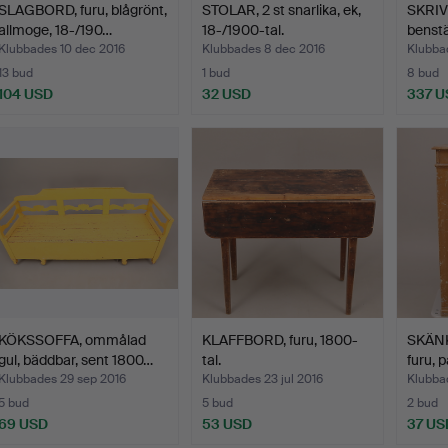
SLAGBORD, furu, blågrönt,
STOLAR, 2 st snarlika, ek,
SKRIV
allmoge, 18-/190…
18-/1900-tal.
benstäl
allmo
Klubbades 10 dec 2016
Klubbades 8 dec 2016
Klubba
13 bud
1 bud
8 bud
104 USD
32 USD
337 U
KÖKSSOFFA, ommålad
KLAFFBORD, furu, 1800-
SKÄNK
gul, bäddbar, sent 1800…
tal.
furu, 
Klubbades 29 sep 2016
Klubbades 23 jul 2016
Klubbad
5 bud
5 bud
2 bud
69 USD
53 USD
37 US