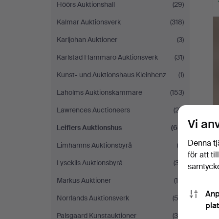
Höörs Auktionshall
(29)
Kalmar Auktionsverk
(318)
Karljohan Auktioner
(3)
Karlstad Hammarö Auktionsverk
(31)
Kunst- und Auktionshaus Kleinhenz
(1)
Laholms Auktionskammare
(153)
Lawrences Auctioneers
(27)
Vi an
Leiflers Auktionshus
(65)
Denna tj
Limhamns Auktionsbyrå
(3)
för att t
Lysekils Auktionsbyrå
(37)
samtycke
Markus Auktioner
(16)
Anp
Norrlands Auktionsverk
(53)
pla
Palsgaard Kunstauktioner
(38)