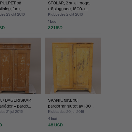
PULPET på
STOLAR, 2 st, allmoge,
lning, furu,
träpluggade, 1800-t…
ge…
des 23 okt 2016
Klubbades 2 okt 2016
1 bud
SD
32 USD
 / BAGERISKÅP,
SKÄNK, furu, gul,
parlådor + pardö…
pardörrar, slutet av 180…
es 21 jul 2016
Klubbades 20 jul 2016
4 bud
D
48 USD