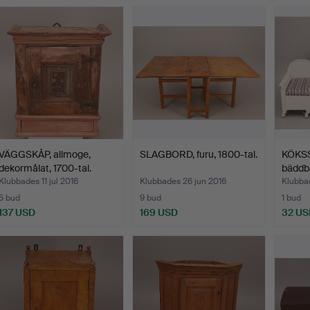
VÄGGSKÅP, allmoge,
SLAGBORD, furu, 1800-tal.
KÖKSS
dekormålat, 1700-tal.
bäddba
Klubbades 11 jul 2016
Klubbades 26 jun 2016
Klubba
5 bud
9 bud
1 bud
137 USD
169 USD
32 US