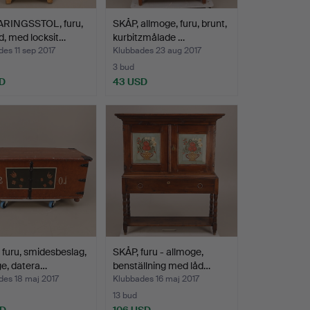
RINGSSTOL, furu,
SKÅP, allmoge, furu, brunt,
d, med locksit…
kurbitzmålade …
es 11 sep 2017
Klubbades 23 aug 2017
3 bud
D
43 USD
 furu, smidesbeslag,
SKÅP, furu - allmoge,
e, datera…
benställning med låd…
des 18 maj 2017
Klubbades 16 maj 2017
13 bud
SD
106 USD