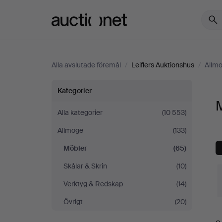
Auctionet.com
Alla avslutade föremål
/
Leiflers Auktionshus
/
Allm
Möbler
Kategorier
M
på
Alla kategorier
(10 553)
Allmoge
(133)
Leiflers
Möbler
(65)
Auktionshus
Skålar & Skrin
(10)
Verktyg & Redskap
(14)
Övrigt
(20)
S