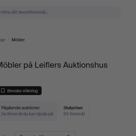
oge
/
Möbler
öbler på Leiflers Auktionshus
Bevaka sökning
Pågående auktioner
Slutpriser
Se föremål du kan bjuda på
65 föremål
lutpriser