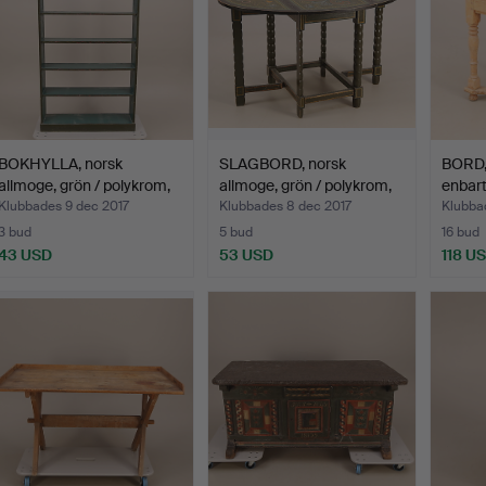
BOKHYLLA, norsk
SLAGBORD, norsk
BORD, 
allmoge, grön / polykrom,
allmoge, grön / polykrom,
enbart
…
…
Klubbades 9 dec 2017
Klubbades 8 dec 2017
Klubba
3 bud
5 bud
16 bud
43 USD
53 USD
118 U