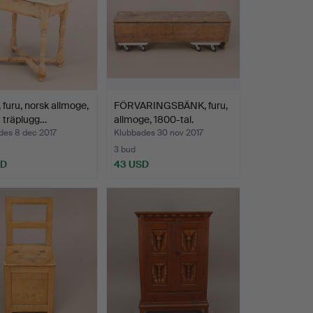
furu, norsk allmoge,
FÖRVARINGSBÄNK, furu,
 träplugg…
allmoge, 1800-tal.
des 8 dec 2017
Klubbades 30 nov 2017
3 bud
SD
43 USD