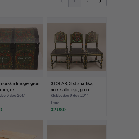
1
2
 norsk allmoge, grön
STOLAR, 3 st snarlika,
krom, rik…
norsk allmoge, grön…
des 9 dec 2017
Klubbades 9 dec 2017
1 bud
D
32 USD