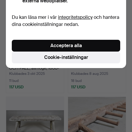
externa webbplatser.
Du kan läsa mer i vår
integritetspolicy
och hantera
dina cookieinställningar nedan.
Acceptera alla
Cookie-inställningar
MJÖLVAGGA/SKEPPA
BÄNK, allmoge, 1800-tal.
OCH PALL, allmoge, 1800-
t…
Klubbades 3 okt 2025
Klubbades 8 aug 2025
11 bud
18 bud
117 USD
117 USD