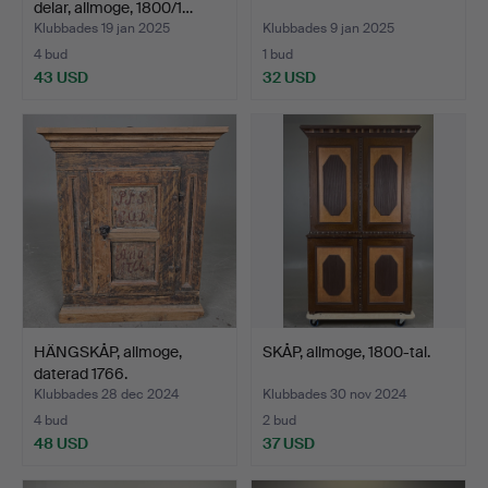
delar, allmoge, 1800/1…
Klubbades 19 jan 2025
Klubbades 9 jan 2025
4 bud
1 bud
43 USD
32 USD
HÄNGSKÅP, allmoge,
SKÅP, allmoge, 1800-tal.
daterad 1766.
Klubbades 28 dec 2024
Klubbades 30 nov 2024
4 bud
2 bud
48 USD
37 USD