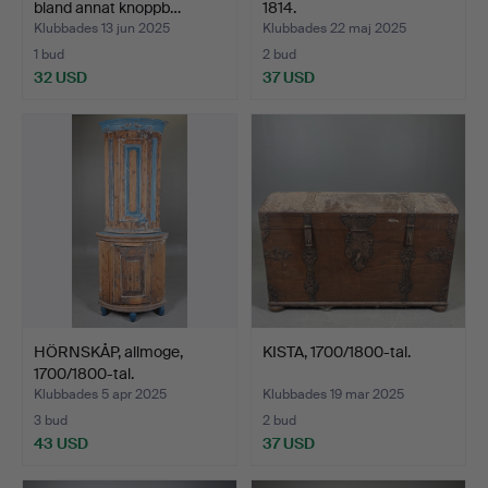
bland annat knoppb…
1814.
Klubbades 13 jun 2025
Klubbades 22 maj 2025
1 bud
2 bud
32 USD
37 USD
HÖRNSKÅP, allmoge,
KISTA, 1700/1800-tal.
1700/1800-tal.
Klubbades 5 apr 2025
Klubbades 19 mar 2025
3 bud
2 bud
43 USD
37 USD