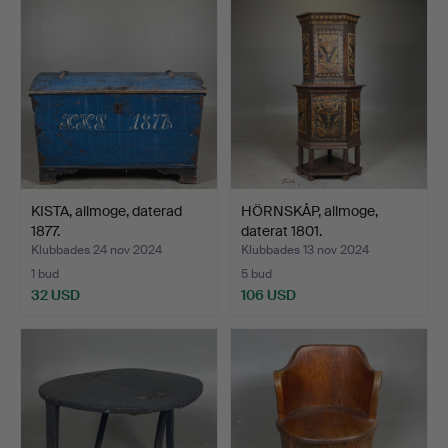
KISTA, allmoge, daterad
HÖRNSKÅP, allmoge,
1877.
daterat 1801.
Klubbades 24 nov 2024
Klubbades 13 nov 2024
1 bud
5 bud
32 USD
106 USD