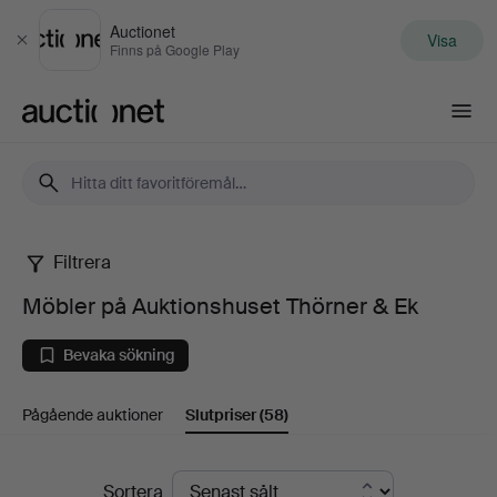
Auctionet
Visa
Stäng
Finns på Google Play
Auctionet.com
Filtrera
Möbler
Möbler på Auktionshuset Thörner & Ek
på
Bevaka sökning
Auktionshuset
Pågående auktioner
Slutpriser
(58)
Thörner
&
Slutpriser
Sortera