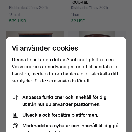
1800-tal.
Klubbades 22 nov 2025
Klubbades 11 nov 2025
18 bud
1 bud
529 USD
32 USD
Vi använder cookies
Denna tjänst är en del av Auctionet-plattformen.
Vissa cookies är nödvändiga för att tillhandahålla
tjänsten, medan du kan hantera eller återkalla ditt
samtycke för de som används för att:
SKÅP, allmoge, 1800-tal.
HÖRNSKÅP, allmoge,
Anpassa funktioner och innehåll för dig
1700/1800-tal.
utifrån hur du använder plattformen.
Klubbades 11 nov 2025
Klubbades 28 okt 2025
14 bud
6 bud
Utveckla och förbättra plattformen.
101 USD
127 USD
Marknadsföra nyheter och innehåll till dig på