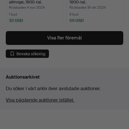
allmoge, 1800-tal.
1800-tal.
Klubbades 4 nov 2024
Klubbades 18 okt 2024
1 bud
6 bud
32 USD
59 USD
Visa fler föremål
Bevaka sökning
Auktionsarkivet
Du söker i vårt arkiv över avslutade auktioner.
Visa pågående auktioner istället.