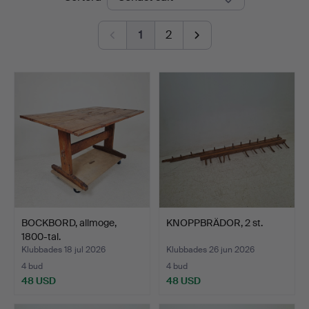
Ek
1
2
BOCKBORD, allmoge,
KNOPPBRÄDOR, 2 st.
1800-tal.
Klubbades 18 jul 2026
Klubbades 26 jun 2026
4 bud
4 bud
48 USD
48 USD