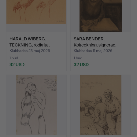
HARALD WIBERG.
SARA BENDER.
TECKNING, rödkrita,
Kolteckning, signerad.
"Tranor…
Klubbades 23 maj 2026
Klubbades 11 maj 2026
1 bud
1 bud
32 USD
32 USD