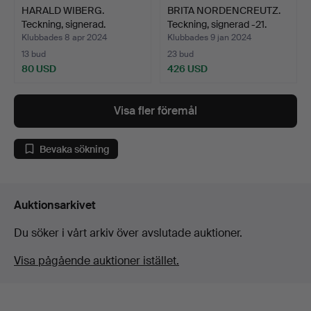
HARALD WIBERG.
BRITA NORDENCREUTZ.
Teckning, signerad.
Teckning, signerad -21.
Klubbades 8 apr 2024
Klubbades 9 jan 2024
13 bud
23 bud
80 USD
426 USD
Visa fler föremål
Bevaka sökning
Auktionsarkivet
Du söker i vårt arkiv över avslutade auktioner.
Visa pågående auktioner istället.