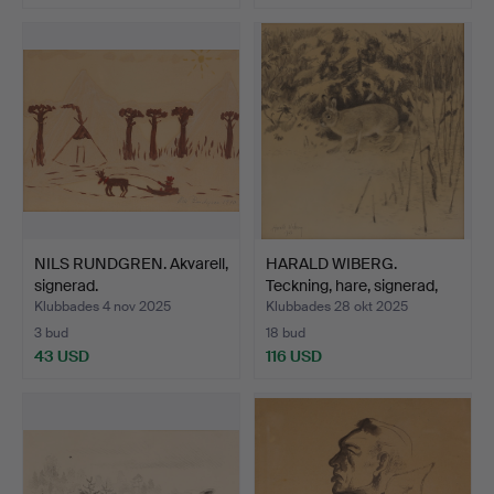
NILS RUNDGREN. Akvarell,
HARALD WIBERG.
signerad.
Teckning, hare, signerad,
d…
Klubbades 4 nov 2025
Klubbades 28 okt 2025
3 bud
18 bud
43 USD
116 USD