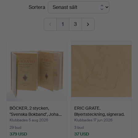
Slutpriser
Sortera
1
3
BÖCKER, 2 stycken,
ERIC GRATE.
"Svenska Bokband", Joha…
Blyertsteckning, signerad.
Klubbades 5 aug 2026
Klubbades 17 jun 2026
29 bud
3 bud
379 USD
37 USD