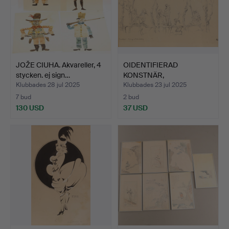
JOŽE CIUHA. Akvareller, 4
OIDENTIFIERAD
stycken. ej sign…
KONSTNÄR,
tuschteckning, "St…
Klubbades 28 jul 2025
Klubbades 23 jul 2025
7 bud
2 bud
130 USD
37 USD