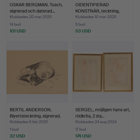
OSKAR BERGMAN. Tusch,
OIDENTIFIERAD
signerad och daterad…
KONSTNÄR, teckning,
signerad.
Klubbades 20 mar 2025
Klubbades 10 mar 2025
14 bud
5 bud
101 USD
53 USD
BERTIL ANDERSON.
SERGEL, möjligen hans art,
Blyertsteckning, signerad.
rödkrita, 2 sty…
Klubbades 6 feb 2025
Klubbades 24 aug 2024
1 bud
17 bud
32 USD
174 USD