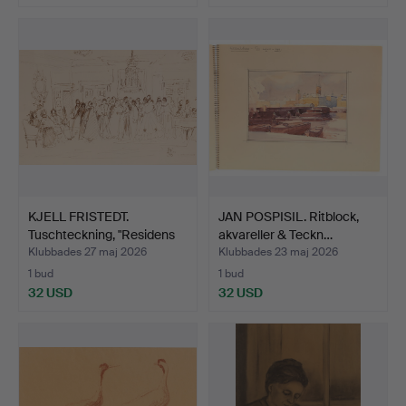
KJELL FRISTEDT.
JAN POSPISIL. Ritblock,
Tuschteckning, "Residens
akvareller & Teckn…
b…
Klubbades 27 maj 2026
Klubbades 23 maj 2026
1 bud
1 bud
32 USD
32 USD