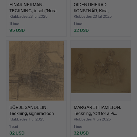
EINAR NERMAN.
OIDENTIFIERAD
TECKNING, tusch,"Nora
KONSTNÄR, Kina,
Howard…
blandteknik,…
Klubbades 23 jul 2025
Klubbades 23 jul 2025
11 bud
1 bud
95 USD
32 USD
BÖRJE SANDELIN.
MARGARET HAMILTON.
Teckning, signerad och
Teckning, "Off for a Pi…
dat…
Klubbades 1 jul 2025
Klubbades 4 jun 2025
1 bud
1 bud
32 USD
32 USD