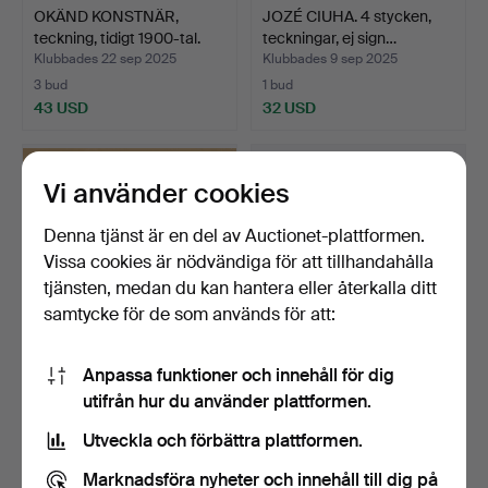
OKÄND KONSTNÄR,
JOZÉ CIUHA. 4 stycken,
teckning, tidigt 1900-tal.
teckningar, ej sign…
Klubbades 22 sep 2025
Klubbades 9 sep 2025
3 bud
1 bud
43 USD
32 USD
Vi använder cookies
Denna tjänst är en del av Auctionet-plattformen.
Vissa cookies är nödvändiga för att tillhandahålla
tjänsten, medan du kan hantera eller återkalla ditt
samtycke för de som används för att:
Anpassa funktioner och innehåll för dig
GUNNAR TORHAMN.
OIDENTIFIERAD
utifrån hur du använder plattformen.
Tusch, porträtt, signerad.
KONSTNÄR, teckningar, 2
styc…
Klubbades 2 sep 2025
Klubbades 2 sep 2025
Utveckla och förbättra plattformen.
1 bud
11 bud
32 USD
80 USD
Marknadsföra nyheter och innehåll till dig på