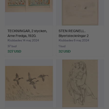
TECKNINGAR, 2 stycken,
STEN REGNELL.
Arne Fredga, 1920.
Blyertsteckningar 2
stycken,…
Klubbades 14 maj 2024
Klubbades 6 maj 2024
37 bud
1 bud
327 USD
32 USD