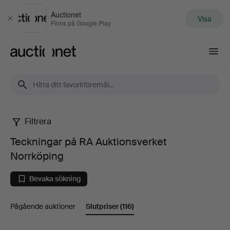
Auctionet
Visa
Stäng
Finns på Google Play
Auctionet.com
Filtrera
Teckningar
Teckningar på RA Auktionsverket
på
Norrköping
RA
Bevaka sökning
Auktionsverket
Pågående auktioner
Slutpriser
(116)
Norrköping