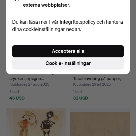
externa webbplatser.
Du kan läsa mer i vår
integritetspolicy
och hantera
dina cookieinställningar nedan.
Acceptera alla
Cookie-inställningar
JOŽE CIUHA. Teckningar 3
JAN VAKOWSKAI.
stycken, ej signe…
Tuschlavering på papper,
Bå…
Klubbades 27 aug 2025
Klubbades 29 jul 2025
3 bud
1 bud
43 USD
32 USD