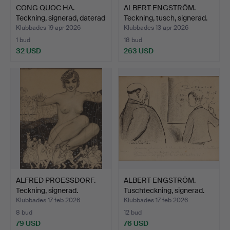
CONG QUOC HA.
ALBERT ENGSTRÖM.
Teckning, signerad, daterad
Teckning, tusch, signerad.
…
Klubbades 19 apr 2026
Klubbades 13 apr 2026
1 bud
18 bud
32 USD
263 USD
ALFRED PROESSDORF.
ALBERT ENGSTRÖM.
Teckning, signerad.
Tuschteckning, signerad.
Klubbades 17 feb 2026
Klubbades 17 feb 2026
8 bud
12 bud
79 USD
76 USD