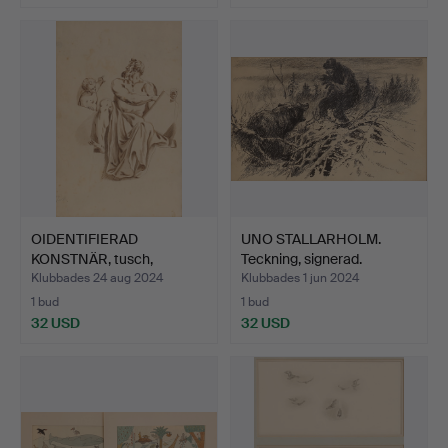
OIDENTIFIERAD
UNO STALLARHOLM.
KONSTNÄR, tusch,
Teckning, signerad.
monogramsig…
Klubbades 24 aug 2024
Klubbades 1 jun 2024
1 bud
1 bud
32 USD
32 USD