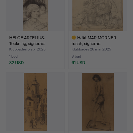
HELGE ARTELIUS.
HJALMAR MÖRNER.
Teckning, signerad.
tusch, signerad.
Klubbades 5 apr 2025
Klubbades 26 mar 2025
1 bud
8 bud
32 USD
61 USD
Utvalt
föremål