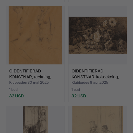
OIDENTIFIERAD
OIDENTIFIERAD
KONSTNÄR, teckning,
KONSTNÄR, kolteckning,
kvinnost…
signe…
Klubbades 30 maj 2025
Klubbades 8 apr 2025
1 bud
1 bud
32 USD
32 USD