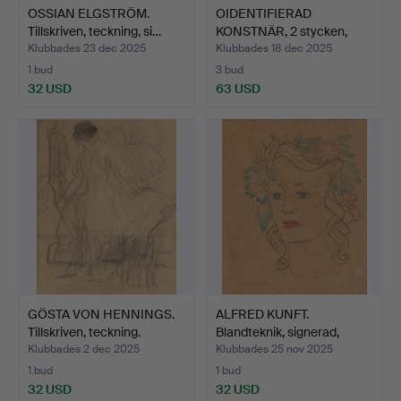
OSSIAN ELGSTRÖM.
OIDENTIFIERAD
Tillskriven, teckning, si…
KONSTNÄR, 2 stycken,
signera…
Klubbades 23 dec 2025
Klubbades 18 dec 2025
1 bud
3 bud
32 USD
63 USD
GÖSTA VON HENNINGS.
ALFRED KUNFT.
Tillskriven, teckning.
Blandteknik, signerad,
dater…
Klubbades 2 dec 2025
Klubbades 25 nov 2025
1 bud
1 bud
32 USD
32 USD