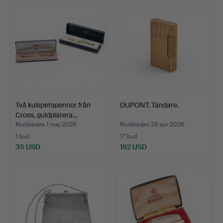
Två kulspetspennor från
DUPONT. Tändare.
Cross, guldplätera…
Klubbades 1 maj 2026
Klubbades 29 apr 2026
1 bud
17 bud
35 USD
182 USD