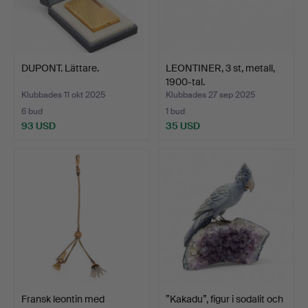
DUPONT. Lättare.
LEONTINER, 3 st, metall,
1900-tal.
Klubbades 11 okt 2025
Klubbades 27 sep 2025
6 bud
1 bud
93 USD
35 USD
Fransk leontin med
”Kakadu”, figur i sodalit och