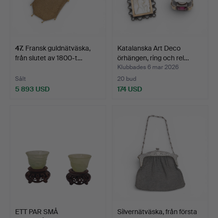
47
.
Fransk guldnätväska,
Katalanska Art Deco
från slutet av 1800-t…
örhängen, ring och rel…
Klubbades 6 mar 2026
Sålt
20 bud
5 893 USD
174 USD
ETT PAR SMÅ
Silvernätväska, från första