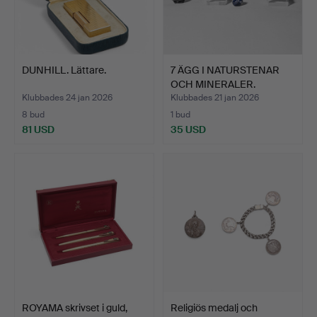
DUNHILL. Lättare.
7 ÄGG I NATURSTENAR
OCH MINERALER.
Klubbades 24 jan 2026
Klubbades 21 jan 2026
8 bud
1 bud
81 USD
35 USD
ROYAMA skrivset i guld,
Religiös medalj och