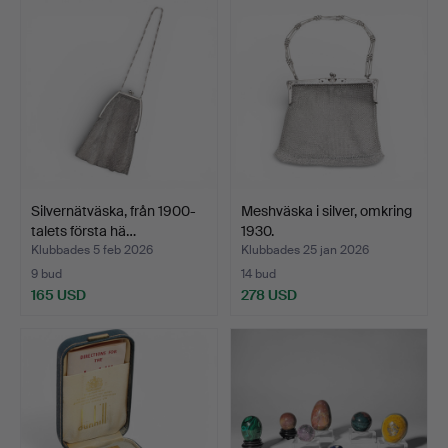
Silvernätväska, från 1900-
Meshväska i silver, omkring
talets första hä…
1930.
Klubbades 5 feb 2026
Klubbades 25 jan 2026
9 bud
14 bud
165 USD
278 USD