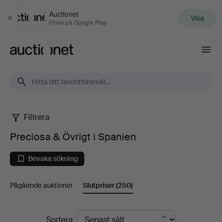
Auctionet
Visa
Stäng
Finns på Google Play
Auctionet.com
Filtrera
Preciosa
Preciosa & Övrigt i Spanien
&
Bevaka sökning
Övrigt
Pågående auktioner
Slutpriser
(250)
i
Spanien
Slutpriser
Sortera