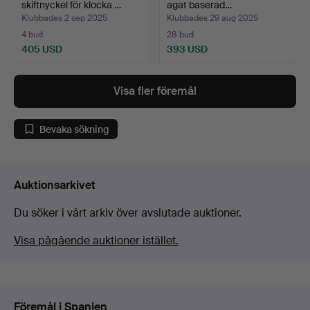
skiftnyckel för klocka …
agat baserad…
Klubbades 2 sep 2025
Klubbades 29 aug 2025
4 bud
28 bud
405 USD
393 USD
Visa fler föremål
Bevaka sökning
Auktionsarkivet
Du söker i vårt arkiv över avslutade auktioner.
Visa pågående auktioner istället.
Föremål i Spanien