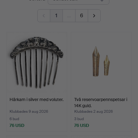
1
…
6
Hårkam i silver med voluter.
Två reservoarpennspetsar i
14K guld.
Klubbades 9 aug 2026
Klubbades 2 aug 2026
6 bud
3 bud
76 USD
76 USD