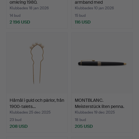
omkring 1980.
armband med
amerikansk…
Klubbades 18 jan 2026
Klubbades 10 jan 2026
14 bud
15 bud
2 196 USD
116 USD
Hårnål i guld och pärlor, från
MONTBLANC.
1900-talets…
Meisterstück liten penna.
Klubbades 25 dec 2025
Klubbades 19 dec 2025
23 bud
18 bud
208 USD
205 USD