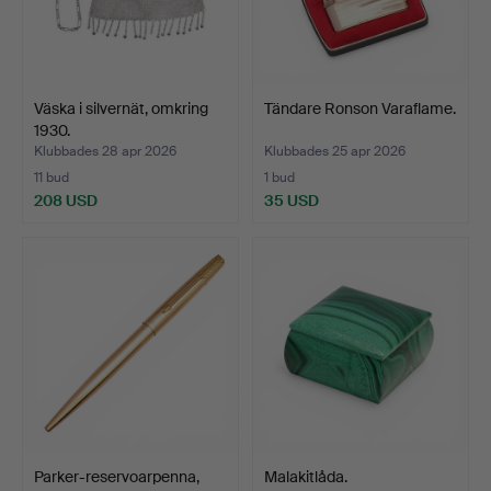
Väska i silvernät, omkring
Tändare Ronson Varaflame.
1930.
Klubbades 28 apr 2026
Klubbades 25 apr 2026
11 bud
1 bud
208 USD
35 USD
Parker-reservoarpenna,
Malakitlåda.