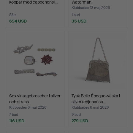
koppar med cabochonsl…
Waterman.
Klubbades 13 maj 2026
Sålt
1 bud
694 USD
35 USD
Sex vintagebroscher i silver
Tysk Belle Époque-väska i
och strass.
silverkedjepansa…
Klubbades 6 maj 2026
Klubbades 6 maj 2026
7 bud
9 bud
116 USD
279 USD