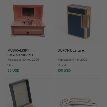
MUSIKALISKT
DUPONT. Lättare.
SMYCKESKRIN I
BABYROSA.
Klubbades 30 nov 2025
Klubbades 9 nov 2025
1 bud
14 bud
35 USD
150 USD