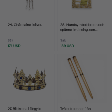
24
.
Châtelaine i silver.
28
.
Handsymbolsbroch och
spänne i mässing, sen…
Sålt
Sålt
174 USD
139 USD
27
.
Bildkrona i förgylld
Två stiftpennor från