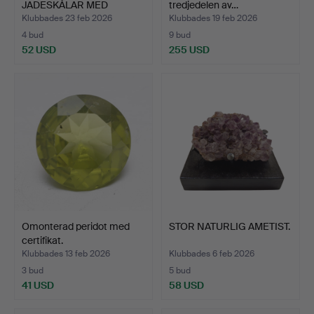
JADESKÅLAR MED
tredjedelen av…
DJURBASRELIEF.
Klubbades 23 feb 2026
Klubbades 19 feb 2026
4 bud
9 bud
52 USD
255 USD
Omonterad peridot med
STOR NATURLIG AMETIST.
certifikat.
Klubbades 13 feb 2026
Klubbades 6 feb 2026
3 bud
5 bud
41 USD
58 USD