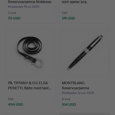
Reservoarpenna Noblesse
som spelar lyra.
Slim.
Klubbades 10 jul 2026
2 bud
Sålt
70 USD
174 USD
79
.
TIFFANY & CO. ELSA
MONTBLANC.
PERETTI. Bälte med häst…
Reservoarpenna
Meisterstück lit…
Klubbades 12 jun 2026
Sålt
8 bud
494 USD
104 USD