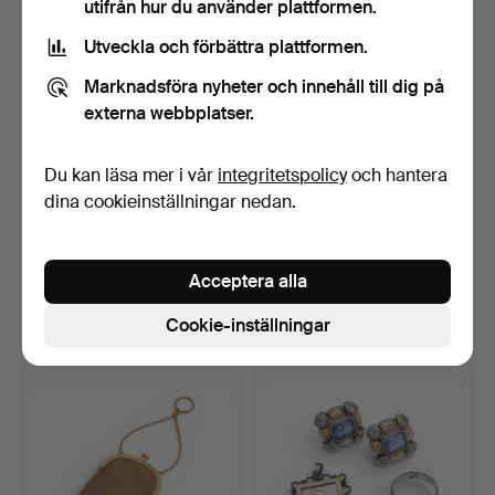
utifrån hur du använder plattformen.
Utveckla och förbättra plattformen.
Marknadsföra nyheter och innehåll till dig på
externa webbplatser.
Du kan läsa mer i vår
integritetspolicy
och hantera
dina cookieinställningar nedan.
LEJON I LAPIZLAZULI.
46
.
Guldnätväska, från
1900-talets första hälf…
Klubbades 16 mar 2026
Acceptera alla
12 bud
Sålt
Cookie-inställningar
289 USD
3 640 USD