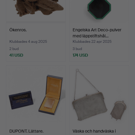
Ökenros.
Engelska Art Deco-pulver
med läppstiftshål…
Klubbades 4 aug 2025
Klubbades 22 apr 2025
2 bud
3 bud
41 USD
174 USD
DUPONT. Lättare.
Väska och handväska i