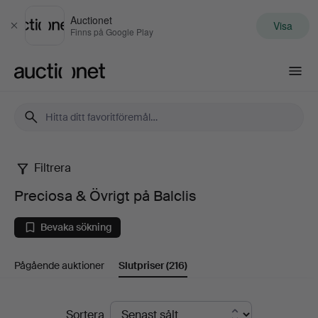
Auctionet
Visa
Stäng
Finns på Google Play
Auctionet.com
Filtrera
Preciosa
Preciosa & Övrigt på Balclis
&
Bevaka sökning
Övrigt
Pågående auktioner
Slutpriser
(216)
på
Balclis
Slutpriser
Sortera