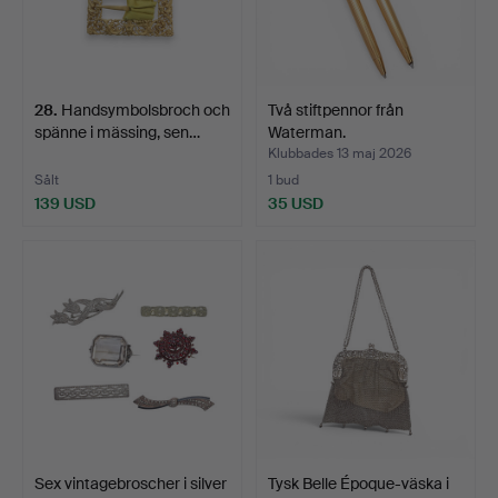
28
.
Handsymbolsbroch och
Två stiftpennor från
spänne i mässing, sen…
Waterman.
Klubbades 13 maj 2026
Sålt
1 bud
139 USD
35 USD
Sex vintagebroscher i silver
Tysk Belle Époque-väska i