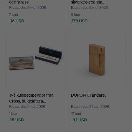
och strass.
silverkedjepansa…
Klubbades 6 maj 2026
Klubbades 6 maj 2026
7 bud
9 bud
116 USD
279 USD
Två kulspetspennor från
DUPONT. Tändare.
Cross, guldplätera…
Klubbades 1 maj 2026
Klubbades 29 apr 2026
1 bud
17 bud
35 USD
182 USD