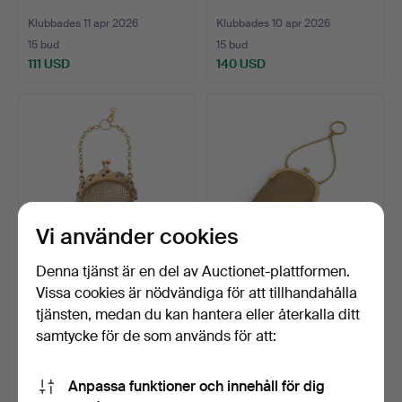
Klubbades 11 apr 2026
Klubbades 10 apr 2026
15 bud
15 bud
111 USD
140 USD
Vi använder cookies
Denna tjänst är en del av Auctionet-plattformen.
46
.
Guldnätväska, från
47
.
Fransk guldnätväska,
Vissa cookies är nödvändiga för att tillhandahålla
1900-talets första hälf…
från slutet av 1800-t…
tjänsten, medan du kan hantera eller återkalla ditt
samtycke för de som används för att:
Sålt
Sålt
3 642 USD
5 897 USD
Anpassa funktioner och innehåll för dig