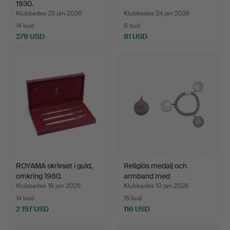
1930.
Klubbades 25 jan 2026
Klubbades 24 jan 2026
14 bud
8 bud
278 USD
81 USD
ROYAMA skrivset i guld,
Religiös medalj och
omkring 1980.
armband med
amerikansk…
Klubbades 18 jan 2026
Klubbades 10 jan 2026
14 bud
15 bud
2 197 USD
116 USD