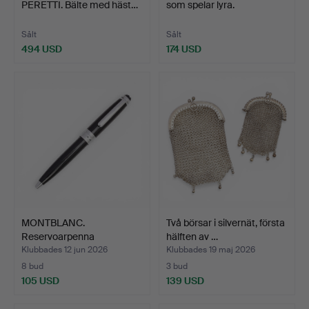
PERETTI. Bälte med häst…
som spelar lyra.
Sålt
Sålt
494 USD
174 USD
MONTBLANC.
Två börsar i silvernät, första
Reservoarpenna
hälften av …
Meisterstück lit…
Klubbades 12 jun 2026
Klubbades 19 maj 2026
8 bud
3 bud
105 USD
139 USD