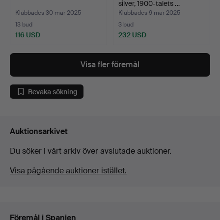
silver, 1900-talets …
Klubbades 30 mar 2025
Klubbades 9 mar 2025
13 bud
3 bud
116 USD
232 USD
Visa fler föremål
Bevaka sökning
Auktionsarkivet
Du söker i vårt arkiv över avslutade auktioner.
Visa pågående auktioner istället.
Föremål i Spanien