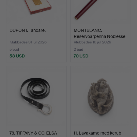
DUPONT. Tändare.
MONTBLANC.
Reservoarpenna Noblesse
Slim.
Klubbades 31 jul 2026
Klubbades 10 jul 2026
5 bud
2 bud
58 USD
70 USD
79
.
TIFFANY & CO. ELSA
11
.
Lavakame med kerub