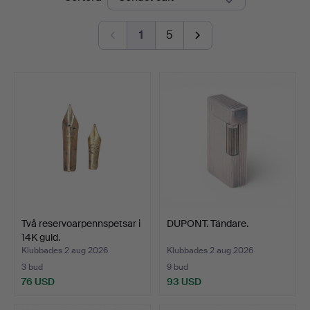
1
5
Två reservoarpennspetsar i
DUPONT. Tändare.
14K guld.
Klubbades 2 aug 2026
Klubbades 2 aug 2026
3 bud
9 bud
76 USD
93 USD