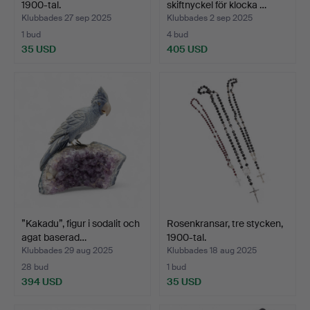
1900-tal.
skiftnyckel för klocka …
Klubbades 27 sep 2025
Klubbades 2 sep 2025
1 bud
4 bud
35 USD
405 USD
”Kakadu”, figur i sodalit och
Rosenkransar, tre stycken,
agat baserad…
1900-tal.
Klubbades 29 aug 2025
Klubbades 18 aug 2025
28 bud
1 bud
394 USD
35 USD