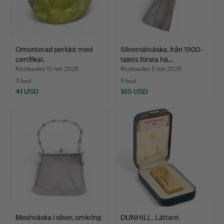
Omonterad peridot med
Silvernätväska, från 1900-
certifikat.
talets första hä…
Klubbades 13 feb 2026
Klubbades 5 feb 2026
3 bud
9 bud
41 USD
165 USD
Meshväska i silver, omkring
DUNHILL. Lättare.