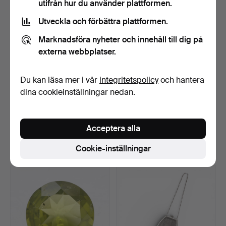
utifrån hur du använder plattformen.
Utveckla och förbättra plattformen.
Marknadsföra nyheter och innehåll till dig på
externa webbplatser.
Du kan läsa mer i vår
integritetspolicy
och hantera
dina cookieinställningar nedan.
Katalanska Art Deco
Silvernätväska, från första
örhängen, ring och rel…
tredjedelen av…
Klubbades 6 mar 2026
Klubbades 19 feb 2026
Acceptera alla
20 bud
9 bud
Cookie-inställningar
174 USD
255 USD