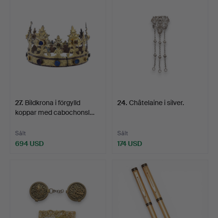
27
.
Bildkrona i förgylld
24
.
Châtelaine i silver.
koppar med cabochonsl…
Sålt
Sålt
694 USD
174 USD