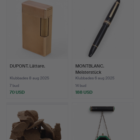
DUPONT. Lättare.
MONTBLANC.
Meisterstück
reservoarpenna.
Klubbades 8 aug 2025
Klubbades 6 aug 2025
7 bud
14 bud
70 USD
188 USD