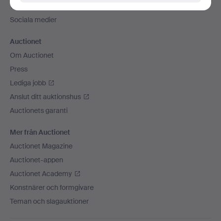
Vi skickar med
Sociala medier
Auctionet
Om Auctionet
Press
Lediga jobb
Anslut ditt auktionshus
Auctionets garanti
Mer från Auctionet
Auctionet Magazine
Auctionet-appen
Auctionet Academy
Konstnärer och formgivare
Teman och slagauktioner