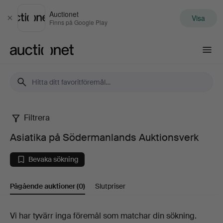
Auctionet
Visa
Stäng
Finns på Google Play
Auctionet.com
Filtrera
Asiatika
Asiatika på Södermanlands Auktionsverk
på
Bevaka sökning
Södermanlands
Pågående auktioner
(0)
Slutpriser
Auktionsverk
Pågående
Vi har tyvärr inga föremål som matchar din sökning.