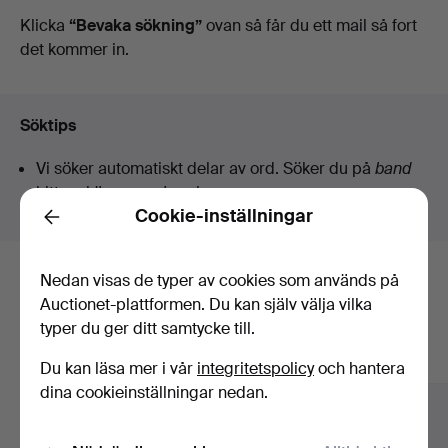
auktioner
Klicka
“Bevaka sökning”
ovan så får du ett mail så fort
det kommer in.
Söktips
Vi söker automatiskt delar av ord. Söker du på
band
hittar vi även
arm
band
sur
.
Cookie-inställningar
Back
Nedan visas de typer av cookies som används på
Här är föremål från vårt arkiv som
Auctionet-plattformen. Du kan själv välja vilka
matchar din sökning
typer du ger ditt samtycke till.
Visa alla föremål
Du kan läsa mer i vår
integritetspolicy
och hantera
dina cookieinställningar nedan.