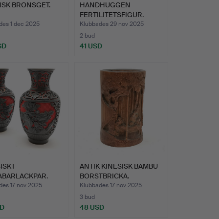
NSK BRONSGET.
HANDHUGGEN
FERTILITETSFIGUR.
des 1 dec 2025
Klubbades 29 nov 2025
2 bud
SD
41 USD
ISKT
ANTIK KINESISK BAMBU
ABARLACKPAR.
BORSTBRICKA.
des 17 nov 2025
Klubbades 17 nov 2025
3 bud
SD
48 USD