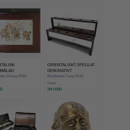
NTALISK
ORIENTALISKT SPEGLAT
MÅLAD
DEKORATIVT
LINSPANEL.
DISPLAYSTÄ…
des 24 aug 2025
Klubbades 7 aug 2025
1 bud
SD
34 USD