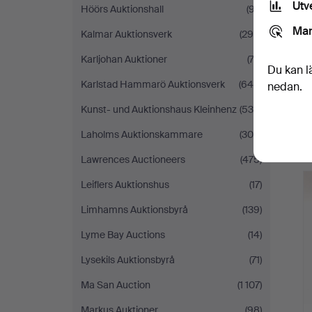
Utv
Höörs Auktionshall
(97)
Mar
Kalmar Auktionsverk
(294)
Karljohan Auktioner
(72)
Du kan l
Karlstad Hammarö Auktionsverk
(645)
nedan.
Kunst- und Auktionshaus Kleinhenz
(530)
Laholms Auktionskammare
(308)
Lawrences Auctioneers
(475)
Leiflers Auktionshus
(17)
Limhamns Auktionsbyrå
(139)
Lyme Bay Auctions
(14)
Lysekils Auktionsbyrå
(71)
Ma San Auction
(1 107)
Markus Auktioner
(98)