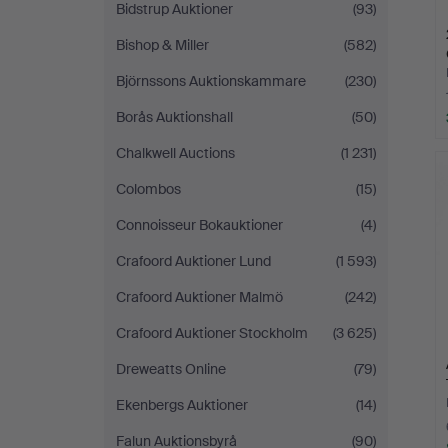
Bidstrup Auktioner
(93)
Bishop & Miller
(582)
Björnssons Auktionskammare
(230)
Borås Auktionshall
(50)
Chalkwell Auctions
(1 231)
Colombos
(15)
Connoisseur Bokauktioner
(4)
Crafoord Auktioner Lund
(1 593)
Crafoord Auktioner Malmö
(242)
Crafoord Auktioner Stockholm
(3 625)
Dreweatts Online
(79)
Ekenbergs Auktioner
(14)
Falun Auktionsbyrå
(90)