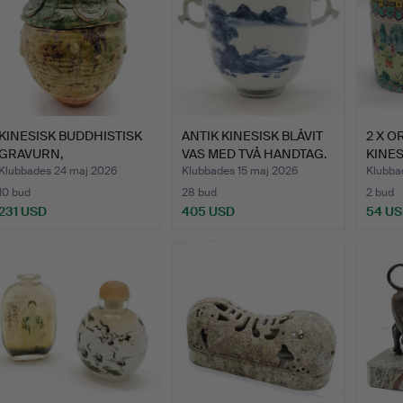
KINESISK BUDDHISTISK
ANTIK KINESISK BLÅVIT
2 X O
GRAVURN,
VAS MED TVÅ HANDTAG.
KINE
SONGDYNASTIN.
LOCK
Klubbades 24 maj 2026
Klubbades 15 maj 2026
Klubba
10 bud
28 bud
2 bud
231 USD
405 USD
54 U