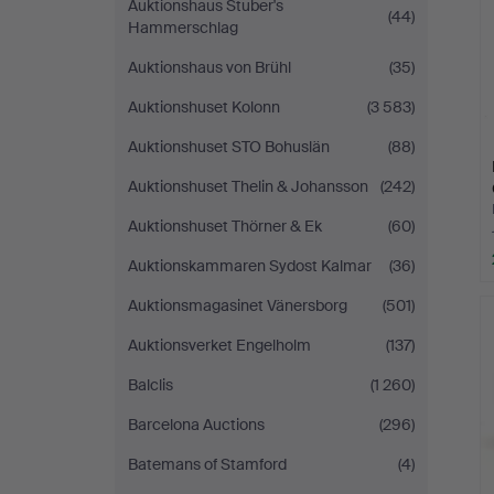
Auktionshaus Stuber's
(44)
Hammerschlag
Auktionshaus von Brühl
(35)
Auktionshuset Kolonn
(3 583)
Auktionshuset STO Bohuslän
(88)
Auktionshuset Thelin & Johansson
(242)
Auktionshuset Thörner & Ek
(60)
Auktionskammaren Sydost Kalmar
(36)
Auktionsmagasinet Vänersborg
(501)
Auktionsverket Engelholm
(137)
Balclis
(1 260)
Barcelona Auctions
(296)
Batemans of Stamford
(4)