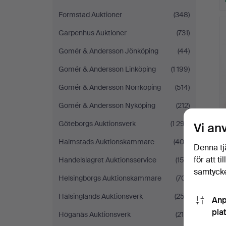
Formstad Auktioner
(348)
Garpenhus Auktioner
(731)
Gomér & Andersson Jönköping
(44)
Gomér & Andersson Linköping
(1 199)
Gomér & Andersson Norrköping
(514)
Gomér & Andersson Nyköping
(212)
Göteborgs Auktionsverk
(1 297)
Vi an
Halmstads Auktionskammare
(403)
Denna tj
för att t
Handelslagret Auktionsservice
(153)
samtycke
Helsingborgs Auktionskammare
(701)
Hälsinglands Auktionsverk
(257)
Anp
pla
Höganäs Auktionsverk
(215)