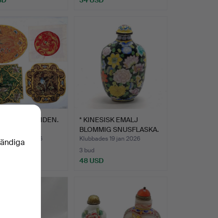
ENTALISKA SIDEN.
* KINESISK EMALJ
BLOMMIG SNUSFLASKA.
des 22 jan 2026
Klubbades 19 jan 2026
vändiga
3 bud
SD
48 USD