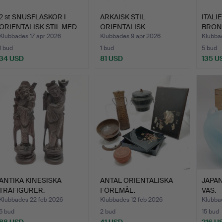
2 st SNUSFLASKOR I
ARKAISK STIL
ITALI
ORIENTALISK STIL MED
ORIENTALISK
BRON
IN…
HANDSNIDAD STENKU…
MARM
Klubbades 17 apr 2026
Klubbades 9 apr 2026
Klubba
1 bud
1 bud
5 bud
34 USD
81 USD
135 U
ANTIKA KINESISKA
ANTAL ORIENTALISKA
JAPA
TRÄFIGURER.
FÖREMÅL.
VAS.
Klubbades 22 feb 2026
Klubbades 12 feb 2026
Klubba
6 bud
2 bud
15 bud
88 USD
41 USD
216 U