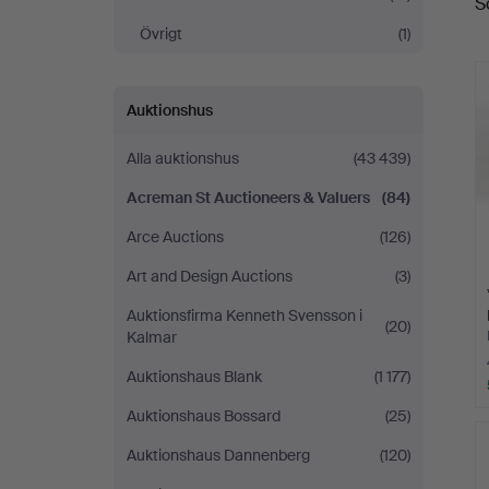
S
Valuers
Övrigt
(1)
Auktionshus
Alla auktionshus
(43 439)
Acreman St Auctioneers & Valuers
(84)
Arce Auctions
(126)
Art and Design Auctions
(3)
Auktionsfirma Kenneth Svensson i
(20)
Kalmar
Auktionshaus Blank
(1 177)
Auktionshaus Bossard
(25)
Auktionshaus Dannenberg
(120)