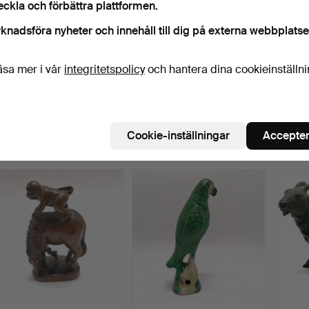
eckla och förbättra plattformen.
knadsföra nyheter och innehåll till dig på externa webbplatse
äsa mer i vår
integritetspolicy
och hantera dina cookieinställn
ORIENTALISK BRONS
* ORIENTALISK PAPIER
*ORIE
SÅNGSKÅL.
MACHE-BRICKA.
BRON
SKÖL
Klubbades 14 jan 2026
Klubbades 1 jan 2026
Klubbad
2 bud
2 bud
2 bud
Cookie-inställningar
Accepter
41 USD
41 USD
68 U