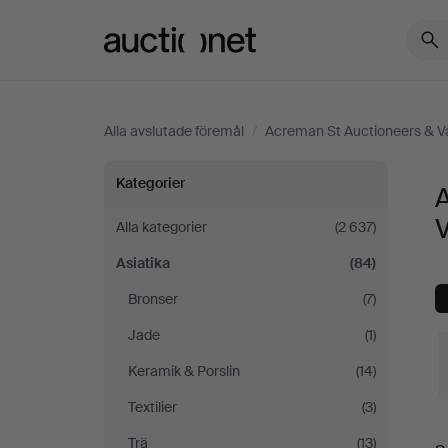
Auctionet.com
Alla avslutade föremål
/
Acreman St Auctioneers & V
Asiatika
Kategorier
A
på
Alla kategorier
(2 637)
Asiatika
(84)
Acreman
Bronser
(7)
St
Jade
(1)
Auctioneers
Keramik & Porslin
(14)
Textilier
(3)
&
S
Trä
(13)