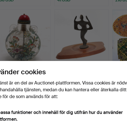
* KINESISK
JAPANSK DANSARE
4 ORI
vänder cookies
HANDDEKORERAD
JÄRNVARUSKULPTUR.
GLASSNUSFLASKA.
Klubbades 29 jan 2026
Klubbades 26 jan 2026
Klubba
änst är en del av Auctionet-plattformen. Vissa cookies är nöd
1 bud
7 bud
1 bud
illhandahålla tjänsten, medan du kan hantera eller återkalla ditt
34 USD
102 USD
34 U
 för de som används för att:
assa funktioner och innehåll för dig utifrån hur du använder
ttformen.