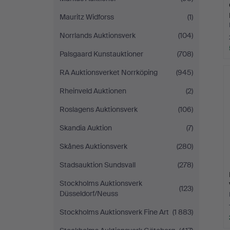
Mauritz Widforss
(1)
Norrlands Auktionsverk
(104)
Palsgaard Kunstauktioner
(708)
RA Auktionsverket Norrköping
(945)
Rheinveld Auktionen
(2)
Roslagens Auktionsverk
(106)
Skandia Auktion
(7)
Skånes Auktionsverk
(280)
Stadsauktion Sundsvall
(278)
Stockholms Auktionsverk
(123)
Düsseldorf/Neuss
Stockholms Auktionsverk Fine Art
(1 883)