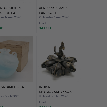
ENSK GJUTEN
AFRIKANSK MASAI
STJUR PÅ
PÄRLBÄLTE.
OR.
des 17 mar 2026
Klubbades 4 mar 2026
1 bud
SD
34 USD
NSK ”AMPHORA”
INDISK
KRYDDA/SMINKBOX.
des 5 feb 2026
Klubbades 3 feb 2026
1 bud
SD
34 USD