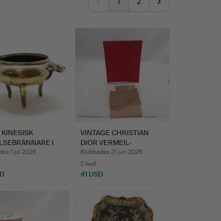
1
2
 KINESISK
VINTAGE CHRISTIAN
LSEBRÄNNARE I
DIOR VERMEIL-
S PÅ …
STRUMPOR.
es 1 jul 2026
Klubbades 21 jun 2026
2 bud
SD
41 USD