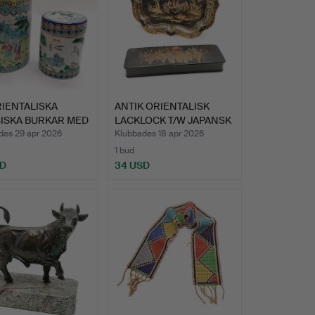
RIENTALISKA
ANTIK ORIENTALISK
SISKA BURKAR MED
LACKLOCK T/W JAPANSK
…
MET…
des 29 apr 2026
Klubbades 18 apr 2026
1 bud
SD
34 USD