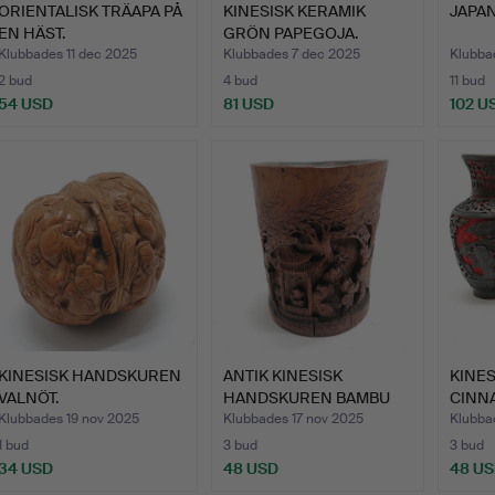
ORIENTALISK TRÄAPA PÅ
KINESISK KERAMIK
JAPA
EN HÄST.
GRÖN PAPEGOJA.
Klubbades 11 dec 2025
Klubbades 7 dec 2025
Klubba
2 bud
4 bud
11 bud
54 USD
81 USD
102 U
KINESISK HANDSKUREN
ANTIK KINESISK
KINES
VALNÖT.
HANDSKUREN BAMBU
CINN
BORSTBRICK…
Klubbades 19 nov 2025
Klubbades 17 nov 2025
Klubba
1 bud
3 bud
3 bud
34 USD
48 USD
48 U