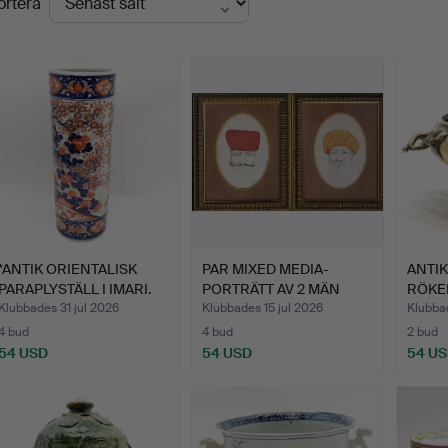
ortera
*ANTIK ORIENTALISK
PAR MIXED MEDIA-
ANTIK
PARAPLYSTÄLL I IMARI.
PORTRÄTT AV 2 MÄN
RÖKE
MED TRAD…
BRON
Klubbades 31 jul 2026
Klubbades 15 jul 2026
Klubbad
4 bud
4 bud
2 bud
54 USD
54 USD
54 U