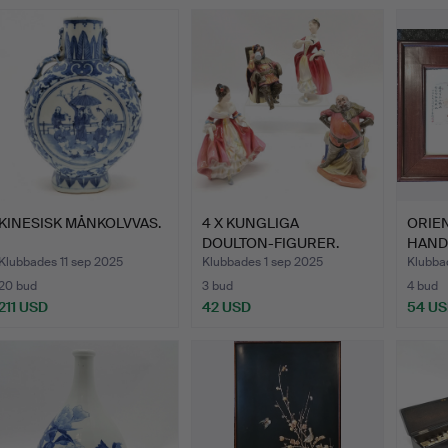
KINESISK MÅNKOLVVAS.
4 X KUNGLIGA
ORIE
DOULTON-FIGURER.
HAND
PORS
Klubbades 11 sep 2025
Klubbades 1 sep 2025
Klubba
20 bud
3 bud
4 bud
211 USD
42 USD
54 U