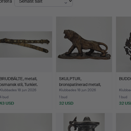
ortera
BRUDBÄLTE, metall,
SKULPTUR,
BUDDH
osmansk stil, Turkiet.
bronspatinerad metall,
tiger, mö…
Klubbades 18 jun 2026
Klubbades 18 jun 2026
Klubba
4 bud
1 bud
1 bud
43 USD
32 USD
32 US