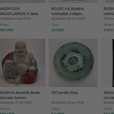
VASER OCH
RELIEF, trä, Buddha,
BUDDHA
SNUSFLASKOR, 5 delar,
orientalisk, troligen…
orienta
porslin, K…
Klubbades 8 apr 2026
Klubbades 18 mar 2026
Klubba
15 bud
1 bud
36 bud
140 USD
32 USD
2 973
BUDDHA, keramik, Budai,
FAT, porslin, Kina.
VÄGGR
stämpel i botten.
och sk
Klubbades 21 feb 2026
Klubbades 23 jan 2026
Klubba
20 bud
5 bud
3 bud
669 USD
53 USD
127 U