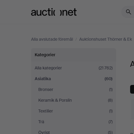
Auctionet.com
Alla avslutade föremål
/
Auktionshuset Thörner & Ek
Asiatika
Kategorier
A
på
Alla kategorier
(21 762)
Asiatika
(60)
Auktionshuset
Bronser
(1)
Thörner
Keramik & Porslin
(8)
&
Textilier
(1)
Trä
(7)
Ek
S
Övrigt
(5)