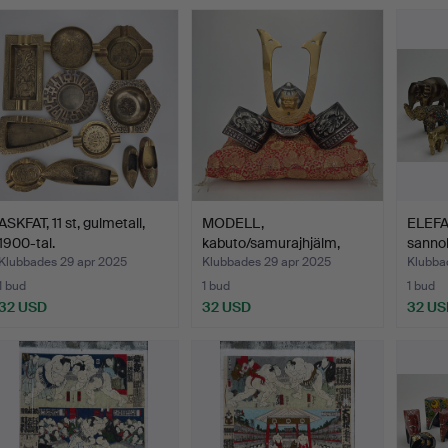
ASKFAT, 11 st, gulmetall,
MODELL,
ELEFAN
1900-tal.
kabuto/samurajhjälm,
sannol
metall, orien…
Klubbades 29 apr 2025
Klubbades 29 apr 2025
Klubba
1 bud
1 bud
1 bud
32 USD
32 USD
32 US