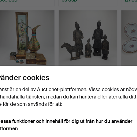
ORIENTALISKA
SKULPTURER, 5 st,
TALLR
vänder cookies
FÖREMÅL, 8 delar.
keramik, replikor terrak…
porslin
Klubbades 25 okt 2025
Klubbades 14 okt 2025
Klubba
änst är en del av Auctionet-plattformen. Vissa cookies är nöd
3 bud
1 bud
3 bud
illhandahålla tjänsten, medan du kan hantera eller återkalla ditt
43 USD
32 USD
359 
 för de som används för att:
assa funktioner och innehåll för dig utifrån hur du använder
ttformen.