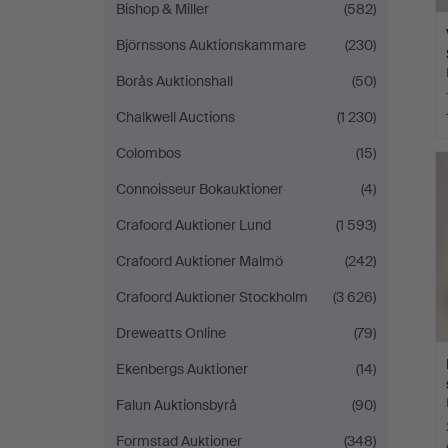
Bishop & Miller
(582)
Björnssons Auktionskammare
(230)
Borås Auktionshall
(50)
Chalkwell Auctions
(1 230)
Colombos
(15)
Connoisseur Bokauktioner
(4)
Crafoord Auktioner Lund
(1 593)
Crafoord Auktioner Malmö
(242)
Crafoord Auktioner Stockholm
(3 626)
Dreweatts Online
(79)
Ekenbergs Auktioner
(14)
Falun Auktionsbyrå
(90)
Formstad Auktioner
(348)