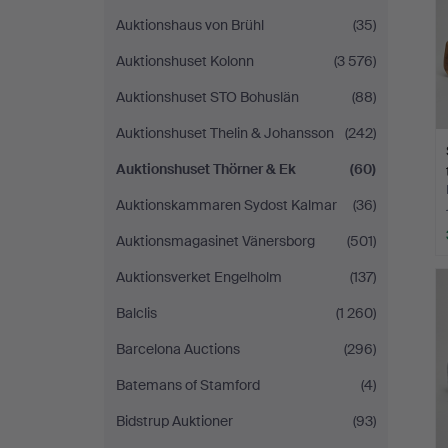
Auktionshaus von Brühl
(35)
Auktionshuset Kolonn
(3 576)
Auktionshuset STO Bohuslän
(88)
Auktionshuset Thelin & Johansson
(242)
Auktionshuset Thörner & Ek
(60)
Auktionskammaren Sydost Kalmar
(36)
Auktionsmagasinet Vänersborg
(501)
Auktionsverket Engelholm
(137)
Balclis
(1 260)
Barcelona Auctions
(296)
Batemans of Stamford
(4)
Bidstrup Auktioner
(93)