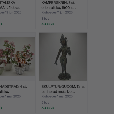
NTALISKA
KAMFERSKRIN, 3 st,
ÅL, 5 delar.
orientaliska, 1900-tal.
des 13 jun 2025
Klubbades 11 jun 2025
3 bud
D
43 USD
ADSTRÄD, 4 st,
SKULPTUR/GUDOM, Tara,
liska.
patinerad metall, or…
des 1 maj 2025
Klubbades 1 maj 2025
5 bud
D
53 USD