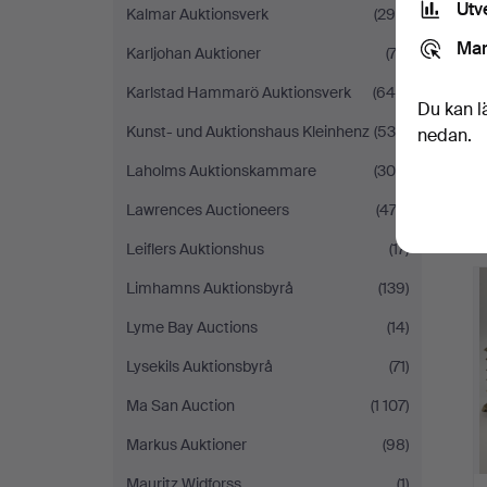
Utv
Kalmar Auktionsverk
(294)
Mar
Karljohan Auktioner
(72)
Karlstad Hammarö Auktionsverk
(645)
Du kan l
Kunst- und Auktionshaus Kleinhenz
(530)
nedan.
Laholms Auktionskammare
(308)
Lawrences Auctioneers
(474)
Leiflers Auktionshus
(17)
Limhamns Auktionsbyrå
(139)
Lyme Bay Auctions
(14)
Lysekils Auktionsbyrå
(71)
Ma San Auction
(1 107)
Markus Auktioner
(98)
Mauritz Widforss
(1)