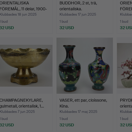
ORIENTALISKA
BUDDHOR, 2 st, trä,
ORIE
FÖREMÅL, 11 delar, 1900-
orientaliska.
FÖREM
tal.
Klubbades 18 jun 2025
Klubbades 17 jun 2025
Klubba
1 bud
1 bud
1 bud
32 USD
32 USD
32 US
CHAMPAGNEKYLARE,
VASER, ett par, cloissone,
PRYDN
gulmetall, orientalisk, 1…
Kina.
orienta
Klubbades 7 jun 2025
Klubbades 17 maj 2025
Klubba
1 bud
1 bud
1 bud
32 USD
32 USD
32 US