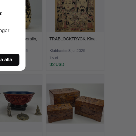
r.
ingar
MED LOCK, porslin,
TRÄBLOCKTRYCK, Kina.
, Finland oc…
des 22 aug 2025
Klubbades 8 jul 2025
1 bud
a alla
D
32 USD