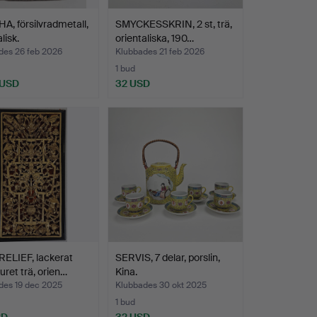
, försilvradmetall,
SMYCKESSKRIN, 2 st, trä,
lisk.
orientaliska, 190…
des 26 feb 2026
Klubbades 21 feb 2026
1 bud
 USD
32 USD
ELIEF, lackerat
SERVIS, 7 delar, porslin,
uret trä, orien…
Kina.
des 19 dec 2025
Klubbades 30 okt 2025
1 bud
SD
32 USD