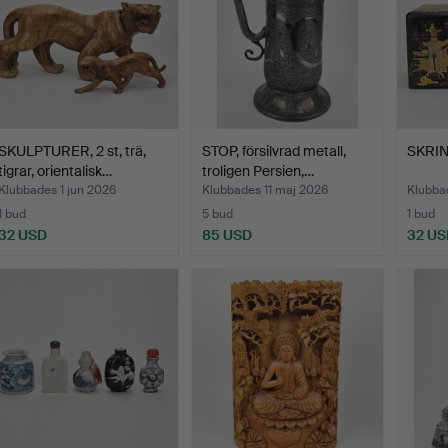
SKULPTURER, 2 st, trä,
STOP, försilvrad metall,
SKRIN,
tigrar, orientalisk…
troligen Persien,…
Klubbades 1 jun 2026
Klubbades 11 maj 2026
Klubba
1 bud
5 bud
1 bud
32 USD
85 USD
32 US