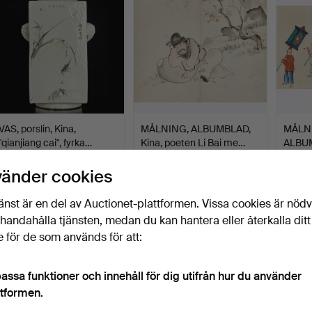
VAS, porslin, Kina,
MÅLNING, ALBUMBLAD,
MÅLNI
"qianjiang cai", fyrka…
Kina, poeten Li Bai me…
ALBUM
figur
Klubbades 13 jul 2026
Klubbades 13 jul 2026
Klubbad
vänder cookies
80 bud
22 bud
8 bud
3 817 USD
255 USD
127 U
änst är en del av Auctionet-plattformen. Vissa cookies är nöd
illhandahålla tjänsten, medan du kan hantera eller återkalla ditt
 för de som används för att:
assa funktioner och innehåll för dig utifrån hur du använder
ttformen.