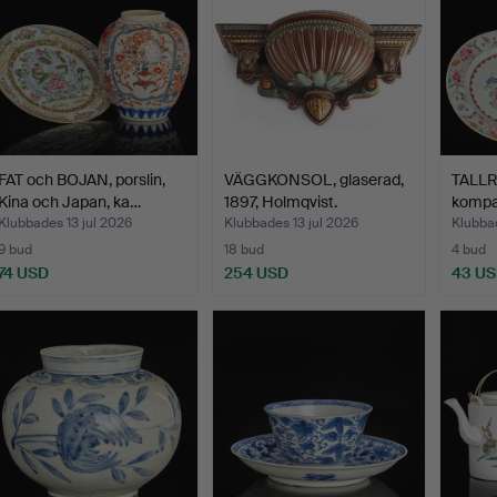
FAT och BOJAN, porslin,
VÄGGKONSOL, glaserad,
TALLRI
Kina och Japan, ka…
1897, Holmqvist.
kompan
Klubbades 13 jul 2026
Klubbades 13 jul 2026
Klubbad
9 bud
18 bud
4 bud
74 USD
254 USD
43 U