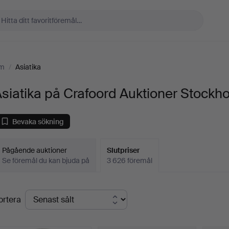
lm
/
Asiatika
siatika på Crafoord Auktioner Stockh
Bevaka sökning
Pågående auktioner
Slutpriser
Se föremål du kan bjuda på
3 626 föremål
lutpriser
ortera