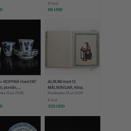
10 bud
SD
116 USD
+ KOPPAR med FAT
ALBUM med 12
r), porslin, …
MÅLNINGAR, Kina,
Qingdynastin…
es 13 jul 2026
Klubbades 13 jul 2026
8 bud
SD
320 USD