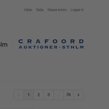
Hjälp
Sälja
Skapa konto
Logga in
olm
1
2
3
…
76