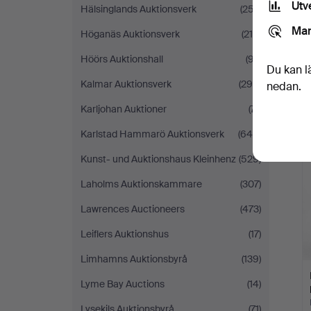
Utv
Hälsinglands Auktionsverk
(257)
Mar
Höganäs Auktionsverk
(215)
Höörs Auktionshall
(97)
Du kan l
Kalmar Auktionsverk
(294)
nedan.
Karljohan Auktioner
(71)
Karlstad Hammarö Auktionsverk
(645)
Kunst- und Auktionshaus Kleinhenz
(529)
Laholms Auktionskammare
(307)
Lawrences Auctioneers
(473)
Leiflers Auktionshus
(17)
Limhamns Auktionsbyrå
(139)
Lyme Bay Auctions
(14)
Lysekils Auktionsbyrå
(71)