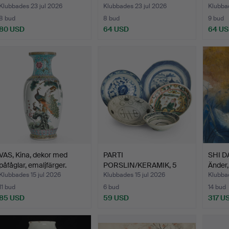
Klubbades 23 jul 2026
Klubbades 23 jul 2026
Klubbad
8 bud
8 bud
9 bud
80 USD
64 USD
64 U
VAS, Kina, dekor med
PARTI
SHI DA
påfåglar, emaljfärger.
PORSLIN/KERAMIK, 5
Änder,
delar, Kina, deko…
Klubbades 15 jul 2026
Klubbades 15 jul 2026
Klubbad
11 bud
6 bud
14 bud
85 USD
59 USD
317 U