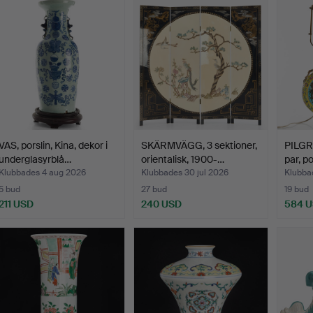
VAS, porslin, Kina, dekor i
SKÄRMVÄGG, 3 sektioner,
PILGR
underglasyrblå…
orientalisk, 1900-…
par, po
Klubbades 4 aug 2026
Klubbades 30 jul 2026
Klubbad
5 bud
27 bud
19 bud
211 USD
240 USD
584 