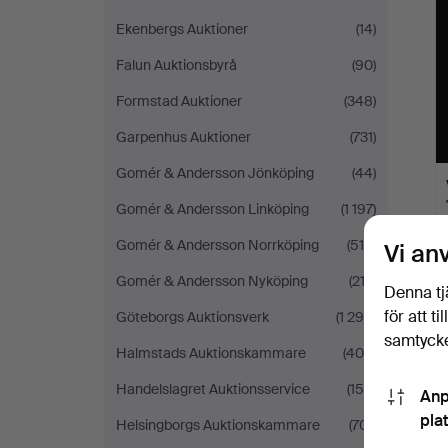
Ekenbergs Auktioner
(14)
Falun Auktionsbyrå
(90)
Formstad Auktioner
(348)
Garpenhus Auktioner
(731)
Gomér & Andersson Jönköping
(44)
Gomér & Andersson Linköping
(1 197)
Gomér & Andersson Norrköping
(514)
Vi an
Gomér & Andersson Nyköping
(212)
Denna tj
för att t
Göteborgs Auktionsverk
(1 296)
samtycke
Halmstads Auktionskammare
(404)
Handelslagret Auktionsservice
(150)
Anp
pla
Helsingborgs Auktionskammare
(701)