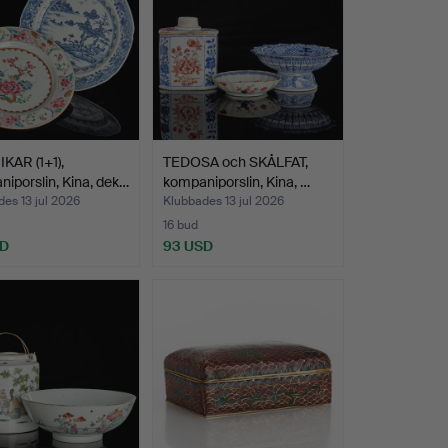
KAR (1+1),
TEDOSA och SKÅLFAT,
iporslin, Kina, dek…
kompaniporslin, Kina, …
es 13 jul 2026
Klubbades 13 jul 2026
16 bud
SD
93 USD