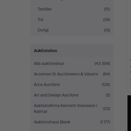
Textilier
(15)
Trä
(39)
Övrigt
(10)
Auktionshus
Alla auktionshus
(43 398)
Acreman St Auctioneers & Valuers
(84)
Arce Auctions
(126)
Art and Design Auctions
(3)
Auktionsfirma Kenneth Svensson i
(20)
Kalmar
Auktionshaus Blank
(1 177)