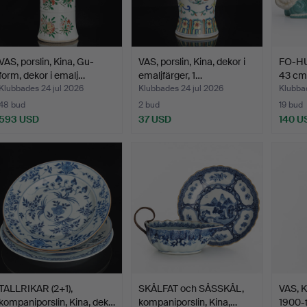
VAS, porslin, Kina, Gu-
VAS, porslin, Kina, dekor i
FO-HU
form, dekor i emalj…
emaljfärger, 1…
43 cm,
Klubbades 24 jul 2026
Klubbades 24 jul 2026
Klubbad
48 bud
2 bud
19 bud
593 USD
37 USD
140 U
TALLRIKAR (2+1),
SKÅLFAT och SÅSSKÅL,
VAS, K
kompaniporslin, Kina, dek…
kompaniporslin, Kina,…
1900-t