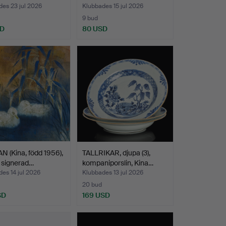
es 23 jul 2026
Klubbades 15 jul 2026
9 bud
SD
80 USD
N (Kina, född 1956),
TALLRIKAR, djupa (3),
 signerad…
kompaniporslin, Kina…
es 14 jul 2026
Klubbades 13 jul 2026
20 bud
SD
169 USD