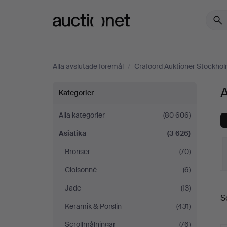
Auctionet.com
Alla avslutade föremål
/
Crafoord Auktioner Stockho
Asiatika
A
Kategorier
på
Alla kategorier
(80 606)
Asiatika
(3 626)
Crafoord
Bronser
(70)
Auktioner
Cloisonné
(6)
S
Stockholm
Jade
(13)
S
Keramik & Porslin
(431)
Scrollmålningar
(76)