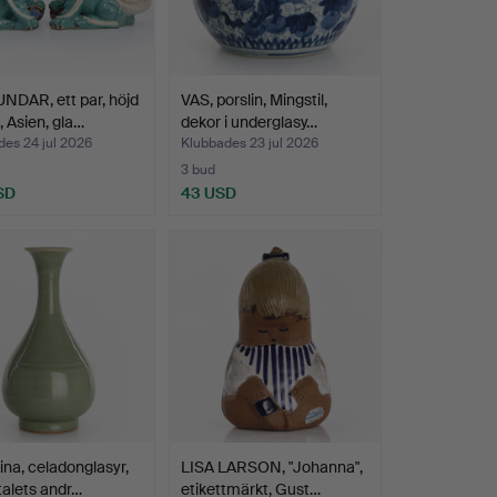
NDAR, ett par, höjd
VAS, porslin, Mingstil,
 Asien, gla…
dekor i underglasy…
es 24 jul 2026
Klubbades 23 jul 2026
3 bud
SD
43 USD
ina, celadonglasyr,
LISA LARSON, "Johanna",
alets andr…
etikettmärkt, Gust…