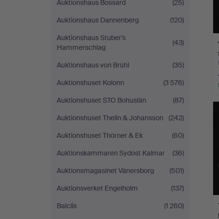
Auktionshaus Bossard
(25)
Auktionshaus Dannenberg
(120)
Auktionshaus Stuber's
(43)
Hammerschlag
Auktionshaus von Brühl
(35)
Auktionshuset Kolonn
(3 576)
Auktionshuset STO Bohuslän
(87)
Auktionshuset Thelin & Johansson
(242)
Auktionshuset Thörner & Ek
(60)
Auktionskammaren Sydost Kalmar
(36)
Auktionsmagasinet Vänersborg
(501)
Auktionsverket Engelholm
(137)
Balclis
(1 260)