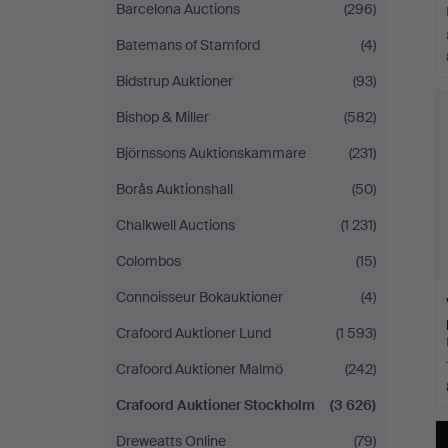
Barcelona Auctions
(296)
Batemans of Stamford
(4)
Bidstrup Auktioner
(93)
Bishop & Miller
(582)
Björnssons Auktionskammare
(231)
Borås Auktionshall
(50)
Chalkwell Auctions
(1 231)
Colombos
(15)
Connoisseur Bokauktioner
(4)
Crafoord Auktioner Lund
(1 593)
Crafoord Auktioner Malmö
(242)
Crafoord Auktioner Stockholm
(3 626)
Dreweatts Online
(79)