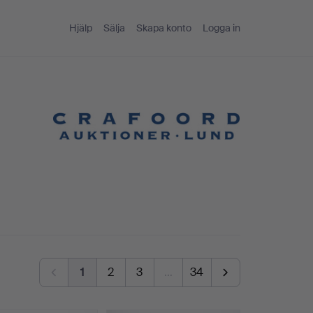
Hjälp
Sälja
Skapa konto
Logga in
1
2
3
…
34