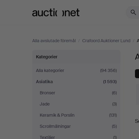
Auctionet.com
Alla avslutade föremål
/
Crafoord Auktioner Lund
/
A
Asiatika
A
Kategorier
på
Alla kategorier
(94 356)
Asiatika
(1 593)
Crafoord
Bronser
(6)
Auktioner
Jade
(3)
S
Lund
Keramik & Porslin
(131)
S
Scrollmålningar
(5)
Textilier
(1)