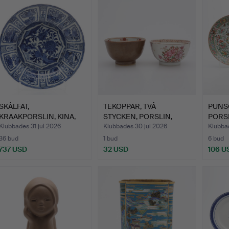
SKÅLFAT,
TEKOPPAR, TVÅ
PUNSC
KRAAKPORSLIN, KINA,
STYCKEN, PORSLIN,
PORS
MINGDYNASTIN,…
KINA, 1700…
ROSE,
Klubbades 31 jul 2026
Klubbades 30 jul 2026
Klubbad
36 bud
1 bud
6 bud
737 USD
32 USD
106 U