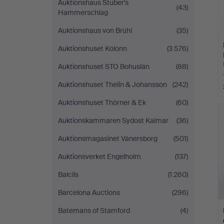
Auktionshaus Stuber's
(43)
Hammerschlag
Auktionshaus von Brühl
(35)
Auktionshuset Kolonn
(3 576)
Auktionshuset STO Bohuslän
(88)
Auktionshuset Thelin & Johansson
(242)
Auktionshuset Thörner & Ek
(60)
Auktionskammaren Sydost Kalmar
(36)
Auktionsmagasinet Vänersborg
(501)
Auktionsverket Engelholm
(137)
Balclis
(1 260)
Barcelona Auctions
(296)
Batemans of Stamford
(4)