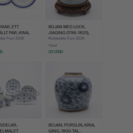
IKAR, ETT
BOJAN MED LOCK,
ÄLLT PAR, KINA,
JIAQING (1796-1820),
LO…
KINA.
es 11 jun 2026
Klubbades 5 jun 2026
1 bud
SD
32 USD
SDELAR,
BOJAN, PORSLIN, KINA,
ELMALET
QING, 1800-TAL.