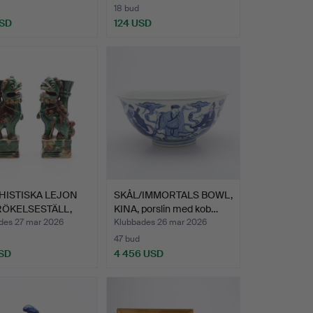
18 bud
USD
124 USD
HISTISKA LEJON
SKÅL/IMMORTALS BOWL,
RÖKELSESTÄLL,
KINA, porslin med kob…
…
des 27 mar 2026
Klubbades 26 mar 2026
47 bud
SD
4 456 USD