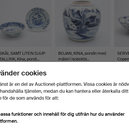
SKÅL SAMT LITEN DJUP
BOJAN, KINA, porslin med
SERVE
TALLRIK, Kina, porsli…
måleri i koboltbl…
Copen
Klubbades 11 maj 2026
Klubbades 6 maj 2026
Klubba
vänder cookies
3 bud
3 bud
12 bud
85 USD
58 USD
274 U
änst är en del av Auctionet-plattformen. Vissa cookies är nöd
illhandahålla tjänsten, medan du kan hantera eller återkalla ditt
 för de som används för att:
assa funktioner och innehåll för dig utifrån hur du använder
ttformen.