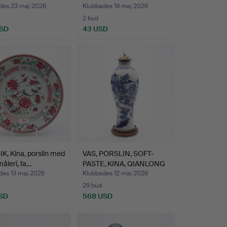
LOND, ROYAL …
des 23 maj 2026
Klubbades 19 maj 2026
2 bud
USD
43 USD
K, Kina, porslin med
VAS, PORSLIN, SOFT-
åleri, fa…
PASTE, KINA, QIANLONG
(…
des 13 maj 2026
Klubbades 12 maj 2026
29 bud
SD
568 USD