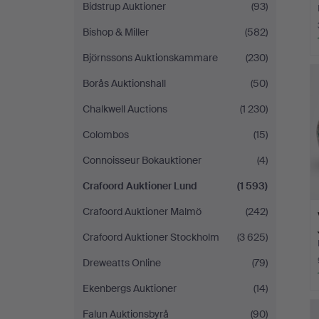
Bidstrup Auktioner
(93)
Bishop & Miller
(582)
Björnssons Auktionskammare
(230)
Borås Auktionshall
(50)
Chalkwell Auctions
(1 230)
Colombos
(15)
Connoisseur Bokauktioner
(4)
Crafoord Auktioner Lund
(1 593)
Crafoord Auktioner Malmö
(242)
Crafoord Auktioner Stockholm
(3 625)
Dreweatts Online
(79)
Ekenbergs Auktioner
(14)
Falun Auktionsbyrå
(90)