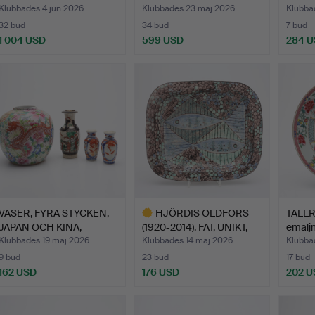
KAFF…
HALVB
Klubbades 4 jun 2026
Klubbades 23 maj 2026
Klubba
32 bud
34 bud
7 bud
1 004 USD
599 USD
284 
VASER, FYRA STYCKEN,
HJÖRDIS OLDFORS
TALLRI
JAPAN OCH KINA,
(1920-2014). FAT, UNIKT,
emaljm
OMKRI…
S…
Klubbades 19 maj 2026
Klubbades 14 maj 2026
Klubba
9 bud
23 bud
17 bud
162 USD
176 USD
202 U
Utvalt
föremål