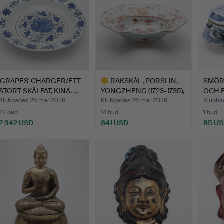
'GRAPES' CHARGER/ETT
RAKSKÅL, PORSLIN,
SMÖR
STORT SKÅLFAT, KINA. …
YONGZHENG (1723-1735),
OCH F
K…
Q…
Klubbades 26 mar 2026
Klubbades 26 mar 2026
Klubba
22 bud
14 bud
1 bud
2 942 USD
841 USD
85 U
Utvalt
föremål