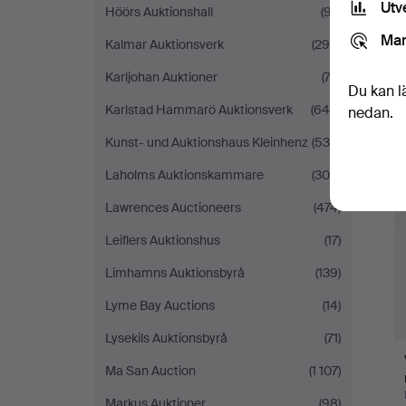
Utv
Höörs Auktionshall
(97)
Mar
Kalmar Auktionsverk
(294)
Karljohan Auktioner
(72)
Du kan l
Karlstad Hammarö Auktionsverk
(645)
nedan.
Kunst- und Auktionshaus Kleinhenz
(530)
Laholms Auktionskammare
(308)
Lawrences Auctioneers
(474)
Leiflers Auktionshus
(17)
Limhamns Auktionsbyrå
(139)
Lyme Bay Auctions
(14)
Lysekils Auktionsbyrå
(71)
Ma San Auction
(1 107)
Markus Auktioner
(98)