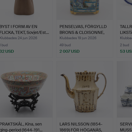
BYST I FORM AV EN
PENSELVAS, FÖRGYLLD
TALLR
FLICKA, TEKT, Sovjet/Est…
BRONS & CLOISONNE,
LIKST
KIN…
QIAN
Klubbades 24 jun 2026
Klubbades 19 jun 2026
Klubbad
1 bud
49 bud
2 bud
32 USD
2 007 USD
53 U
PRAKTSKÅL, Kina, sen
LARS NILSSON (1854-
SERVI
qing-period (1644-191…
1869) FÖR HÖGANÄS,
MUSS