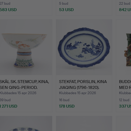
27 bud
5 bud
22 bud
583 USD
53 USD
842 
SKÅL SK. STEMCUP, KINA,
STEKFAT, PORSLIN, KINA
BUDD
SEN QING-PERIOD.
JIAQING (1796-1820).
MED 
ETT P
Klubbades 15 apr 2026
Klubbades 15 apr 2026
Klubba
39 bud
16 bud
12 bud
1 271 USD
178 USD
337 U