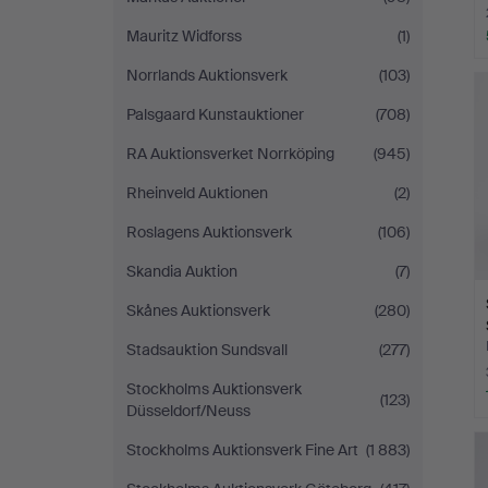
Mauritz Widforss
(1)
Norrlands Auktionsverk
(103)
Palsgaard Kunstauktioner
(708)
RA Auktionsverket Norrköping
(945)
Rheinveld Auktionen
(2)
Roslagens Auktionsverk
(106)
Skandia Auktion
(7)
Skånes Auktionsverk
(280)
Stadsauktion Sundsvall
(277)
Stockholms Auktionsverk
(123)
Düsseldorf/Neuss
Stockholms Auktionsverk Fine Art
(1 883)