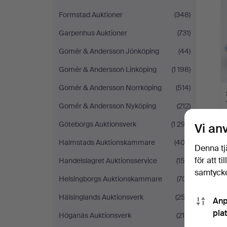
Formstad Auktioner
(348)
Garpenhus Auktioner
(731)
Gomér & Andersson Jönköping
(44)
Gomér & Andersson Linköping
(1 198)
Gomér & Andersson Norrköping
(514)
Gomér & Andersson Nyköping
(212)
Göteborgs Auktionsverk
(1 297)
Vi an
Halmstads Auktionskammare
(403)
Denna tj
för att t
Handelslagret Auktionsservice
(153)
samtycke
Helsingborgs Auktionskammare
(701)
Hälsinglands Auktionsverk
(257)
Anp
pla
Höganäs Auktionsverk
(215)