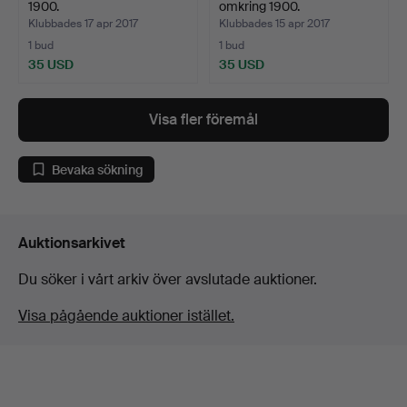
1900.
omkring 1900.
Klubbades 17 apr 2017
Klubbades 15 apr 2017
1 bud
1 bud
35 USD
35 USD
Visa fler föremål
Bevaka sökning
Auktionsarkivet
Du söker i vårt arkiv över avslutade auktioner.
Visa pågående auktioner istället.