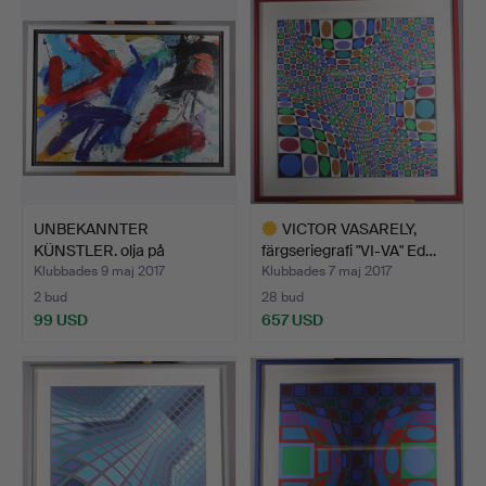
UNBEKANNTER
VICTOR VASARELY,
KÜNSTLER. olja på
färgseriegrafi "VI-VA" Ed…
spånskivor.
Klubbades 9 maj 2017
Klubbades 7 maj 2017
2 bud
28 bud
99 USD
657 USD
Utvalt
föremål