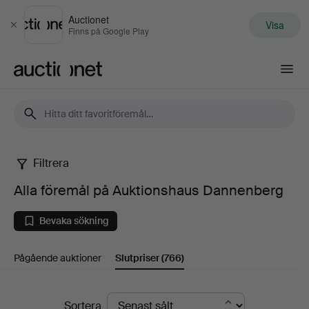
Auctionet
Visa
Stäng
Finns på Google Play
Auctionet.com
Filtrera
Alla
Alla föremål på Auktionshaus Dannenberg
föremål
Bevaka sökning
på
Pågående auktioner
Slutpriser
(766)
Auktionshaus
Dannenberg
Slutpriser
Sortera