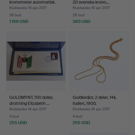
kronometer automatisk.
20 svenska krono…
Klubbades 18 apr 2017
Klubbades 18 apr 2017
38 bud
28 bud
1 156 USD
383 USD
Utvalt
föremål
GULDMYNT, 100 dollar,
Guldkedjor, 2 delar, 14k,
drottning Elizabeth …
Italien, 1900.
Klubbades 18 apr 2017
Klubbades 18 apr 2017
4 bud
4 bud
255 USD
255 USD