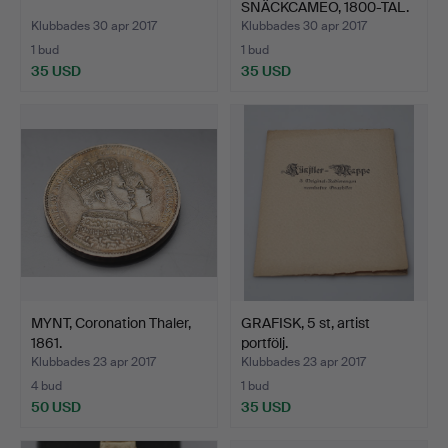
SNÄCKCAMEO, 1800-TAL.
Klubbades 30 apr 2017
Klubbades 30 apr 2017
1 bud
1 bud
35 USD
35 USD
MYNT, Coronation Thaler,
GRAFISK, 5 st, artist
1861.
portfölj.
Klubbades 23 apr 2017
Klubbades 23 apr 2017
4 bud
1 bud
50 USD
35 USD