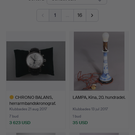
1
…
16
CHRONO BALANS,
LAMPA, Kina, 20. hundradel.
herrarmbandskronograf.
Klubbades 21 aug 2017
Klubbades 13 jul 2017
7 bud
1 bud
3 623 USD
35 USD
Utvalt