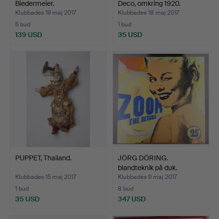
Biedermeier.
Deco, omkring 1920.
Klubbades 19 maj 2017
Klubbades 18 maj 2017
5 bud
1 bud
139 USD
35 USD
PUPPET, Thailand.
JÖRG DÖRING.
blandteknik på duk.
Klubbades 15 maj 2017
Klubbades 9 maj 2017
1 bud
8 bud
35 USD
347 USD