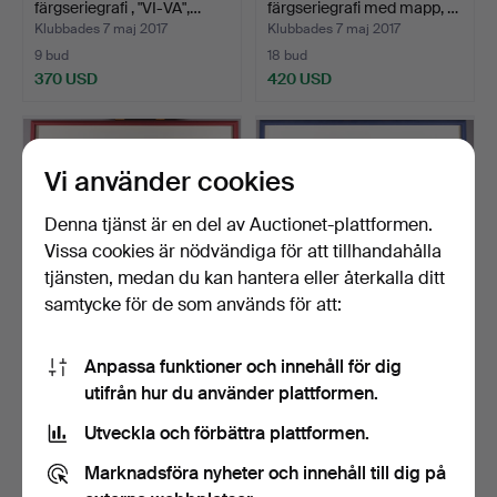
färgseriegrafi , "VI-VA",…
färgseriegrafi med mapp, …
Klubbades 7 maj 2017
Klubbades 7 maj 2017
9 bud
18 bud
370 USD
420 USD
Utvalt
Utvalt
föremål
föremål
Vi använder cookies
Denna tjänst är en del av Auctionet-plattformen.
Vissa cookies är nödvändiga för att tillhandahålla
tjänsten, medan du kan hantera eller återkalla ditt
samtycke för de som används för att:
614617. VICTOR
VICTOR VASARELY,
Anpassa funktioner och innehåll för dig
VASARELY, färgseriegrafi,
färgseriegrafi "VI-VA" Ed…
utifrån hur du använder plattformen.
"…
Klubbades 7 maj 2017
Klubbades 7 maj 2017
15 bud
11 bud
Utveckla och förbättra plattformen.
393 USD
347 USD
Marknadsföra nyheter och innehåll till dig på
Utvalt
Utvalt