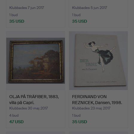
Klubbades 7 jun 2017
Klubbades 5 jun 2017
1 bud
1 bud
35 USD
35 USD
OLJA PÅ TRÄFIBER, 1883,
FERDINAND VON
villa på Capri.
REZNICEK, Dansen, 1998.
Klubbades 30 maj 2017
Klubbades 23 maj 2017
4 bud
1 bud
47 USD
35 USD