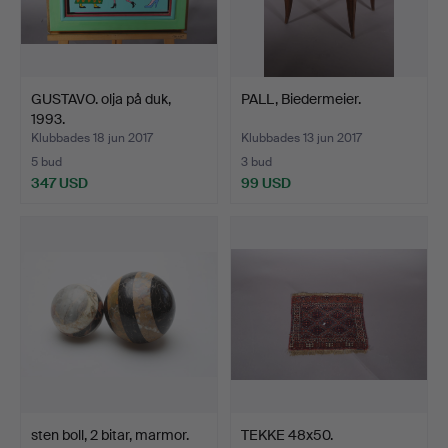
GUSTAVO. olja på duk,
PALL, Biedermeier.
1993.
Klubbades 18 jun 2017
Klubbades 13 jun 2017
5 bud
3 bud
347 USD
99 USD
sten boll, 2 bitar, marmor.
TEKKE 48x50.