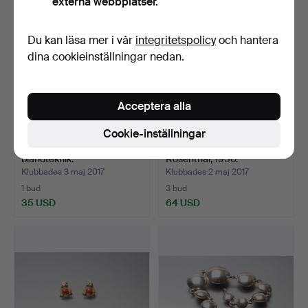
externa webbplatser.
föremål
föremål
Du kan läsa mer i vår
integritetspolicy
och hantera
dina cookieinställningar nedan.
Acceptera alla
Cookie-inställningar
MÅLERI, Concordia Vogel,
SERVICE, Romantik i blått,
blandteknik.
Rosenthal, 1950.
Klubbades 3 maj 2017
Klubbades 2 maj 2017
1 bud
3 bud
35 USD
64 USD