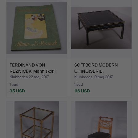
FERDINAND VON
SOFFBORD MODERN
REZNICEK, Människor i
CHINOISERIE.
kärlek…
Klubbades 22 maj 2017
Klubbades 19 maj 2017
1 bud
1 bud
35 USD
116 USD