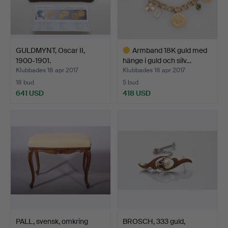
GULDMYNT, Oscar II,
Armband 18K guld med
1900-1901.
hänge i guld och silv…
Klubbades 18 apr 2017
Klubbades 18 apr 2017
18 bud
5 bud
641 USD
418 USD
Utvalt
föremål
PALL, svensk, omkring
BROSCH, 333 guld,