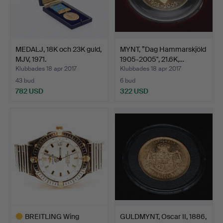
MEDALJ, 18K och 23K guld,
MYNT, ”Dag Hammarskjöld
MJV, 1971.
1905-2005", 21.6K,…
Klubbades 18 apr 2017
Klubbades 18 apr 2017
43 bud
6 bud
782 USD
322 USD
BREITLING Wing
GULDMYNT, Oscar II, 1886,