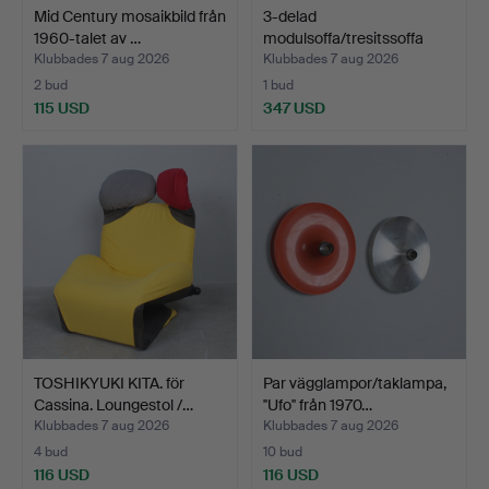
Mid Century mosaikbild från
3-delad
1960-talet av …
modulsoffa/tresitssoffa
med ottoma…
Klubbades 7 aug 2026
Klubbades 7 aug 2026
2 bud
1 bud
115 USD
347 USD
TOSHIKYUKI KITA. för
Par vägglampor/taklampa,
Cassina. Loungestol /…
''Ufo'' från 1970…
Klubbades 7 aug 2026
Klubbades 7 aug 2026
4 bud
10 bud
116 USD
116 USD