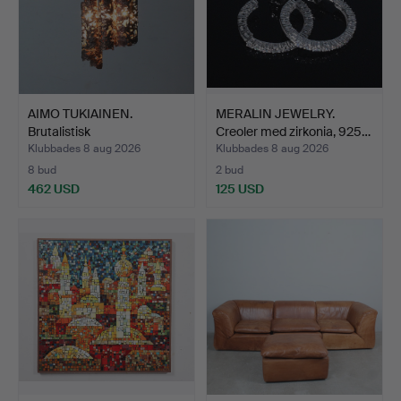
AIMO TUKIAINEN.
MERALIN JEWELRY.
Brutalistisk
Creoler med zirkonia, 925…
kaskadtaklamp…
Klubbades 8 aug 2026
Klubbades 8 aug 2026
8 bud
2 bud
462 USD
125 USD