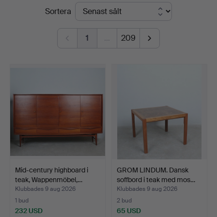
Slutpriser
Sortera
Düsseldorf/Neuss
1
…
209
Mid-century highboard i
GROM LINDUM. Dansk
teak, Wappenmöbel,…
soffbord i teak med mos…
Klubbades 9 aug 2026
Klubbades 9 aug 2026
1 bud
2 bud
232 USD
65 USD