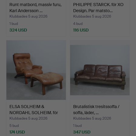
Runt matbord, massiv furu,
PHILIPPE STARCK. för XO
Karl Andersson …
Design. Par matsto…
Klubbades 5 aug 2026
Klubbades 5 aug 2026
1 bud
4 bud
324 USD
116 USD
ELSA SOLHEIM &
Brutalistisk tresitssoffa /
NORDAHL SOLHEIM. för
soffa, läder, …
Rybo R…
Klubbades 5 aug 2026
Klubbades 5 aug 2026
5 bud
1 bud
174 USD
347 USD