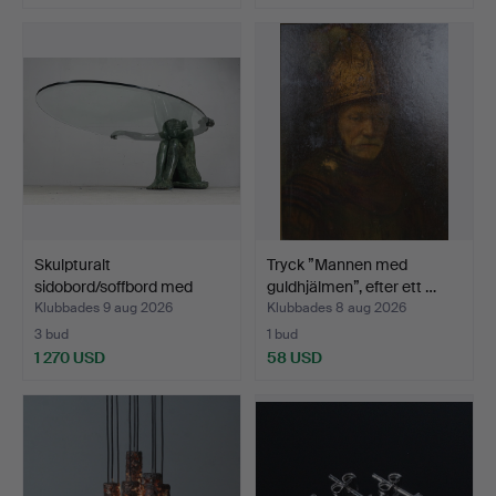
Skulpturalt
Tryck ”Mannen med
sidobord/soffbord med
guldhjälmen”, efter ett …
kvinnlig…
Klubbades 9 aug 2026
Klubbades 8 aug 2026
3 bud
1 bud
1 270 USD
58 USD