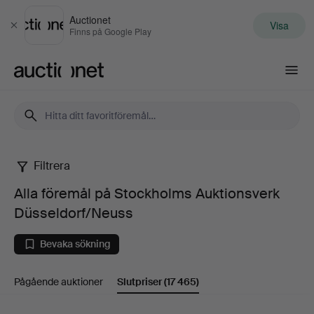
Auctionet
Visa
Stäng
Finns på Google Play
Auctionet.com
Filtrera
Alla
Alla föremål på Stockholms Auktionsverk
föremål
Düsseldorf/Neuss
på
Bevaka sökning
Stockholms
Pågående auktioner
Slutpriser
(17 465)
Auktionsverk