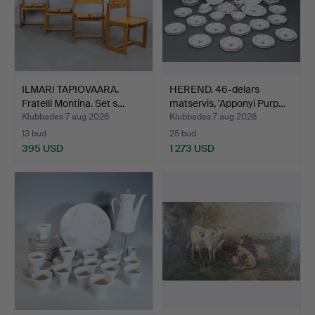
ILMARI TAPIOVAARA.
HEREND. 46-delars
Fratelli Montina. Set s…
matservis, 'Apponyi Purp…
Klubbades 7 aug 2026
Klubbades 7 aug 2026
13 bud
25 bud
395 USD
1 273 USD