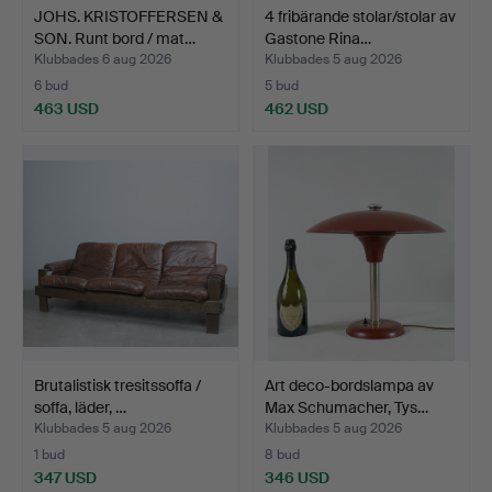
JOHS. KRISTOFFERSEN &
4 fribärande stolar/stolar av
SON. Runt bord / mat…
Gastone Rina…
Klubbades 6 aug 2026
Klubbades 5 aug 2026
6 bud
5 bud
463 USD
462 USD
Brutalistisk tresitssoffa /
Art deco-bordslampa av
soffa, läder, …
Max Schumacher, Tys…
Klubbades 5 aug 2026
Klubbades 5 aug 2026
1 bud
8 bud
347 USD
346 USD