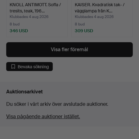
KNOLL ANTIMOTT. Soffa /
KAISER. Kvadratisk tak- /
tresits, teak, 196…
vägglampa från K…
Klubbades 4 aug 2026
Klubbades 4 aug 2026
8 bud
8 bud
346 USD
309 USD
Visa fler föremål
Bevaka sökning
Auktionsarkivet
Du söker i vårt arkiv över avslutade auktioner.
Visa pågående auktioner istället.