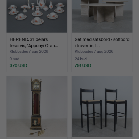
HEREND. 31-delars
Set med satsbord / soffbord
teservis, ''Apponyi Oran…
i travertin, I…
Klubbades 7 aug 2026
Klubbades 7 aug 2026
9 bud
24 bud
370 USD
791 USD