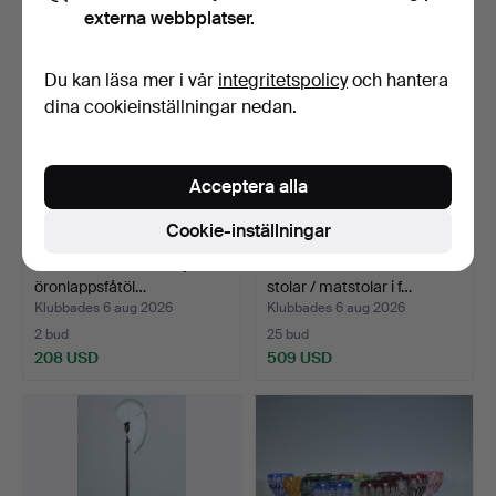
externa webbplatser.
Du kan läsa mer i vår
integritetspolicy
och hantera
dina cookieinställningar nedan.
Acceptera alla
Cookie-inställningar
Par Chesterfield-fåtöljer /
RAINER DAUMILLER. 4
öronlappsfåtöl…
stolar / matstolar i f…
Klubbades 6 aug 2026
Klubbades 6 aug 2026
2 bud
25 bud
208 USD
509 USD