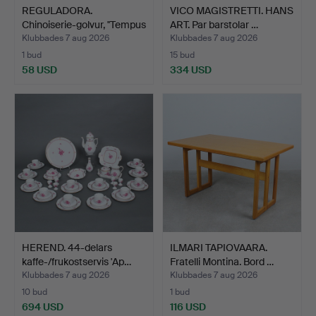
REGULADORA.
VICO MAGISTRETTI. HANS
Chinoiserie-golvur, ''Tempus
ART. Par barstolar …
F…
Klubbades 7 aug 2026
Klubbades 7 aug 2026
1 bud
15 bud
58 USD
334 USD
HEREND. 44-delars
ILMARI TAPIOVAARA.
kaffe-/frukostservis 'Ap…
Fratelli Montina. Bord …
Klubbades 7 aug 2026
Klubbades 7 aug 2026
10 bud
1 bud
694 USD
116 USD