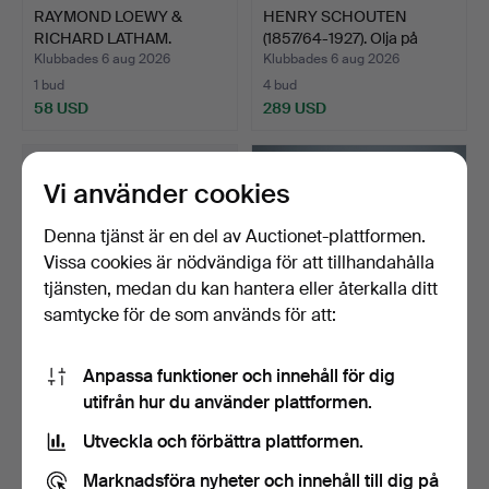
RAYMOND LOEWY &
HENRY SCHOUTEN
RICHARD LATHAM.
(1857/64-1927). Olja på
Rosenthal,…
duk…
Klubbades 6 aug 2026
Klubbades 6 aug 2026
1 bud
4 bud
58 USD
289 USD
Vi använder cookies
Denna tjänst är en del av Auctionet-plattformen.
Vissa cookies är nödvändiga för att tillhandahålla
tjänsten, medan du kan hantera eller återkalla ditt
samtycke för de som används för att:
Anpassa funktioner och innehåll för dig
Par brutalistiska fåtöljer /
Teservis, 23 delar,
utifrån hur du använder plattformen.
loungestolar,…
bauhausstil, keramik, …
Klubbades 6 aug 2026
Klubbades 6 aug 2026
Utveckla och förbättra plattformen.
14 bud
5 bud
578 USD
174 USD
Marknadsföra nyheter och innehåll till dig på