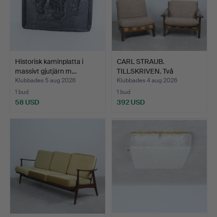
Historisk kaminplatta i
CARL STRAUB.
massivt gjutjärn m…
TILLSKRIVEN. Två
brutalistisk…
Klubbades 5 aug 2026
Klubbades 4 aug 2026
1 bud
1 bud
58 USD
392 USD