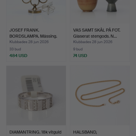
JOSEF FRANK.
VAS SAMT SKÅL PÅ FOT.
BORDSLAMPA. Mässing.
Glaserat stengods. N…
Svenskt …
Klubbades 28 jun 2026
Klubbades 28 jun 2026
33 bud
9 bud
484 USD
74 USD
DIAMANTRING. 18k vitguld
HALSBAND,