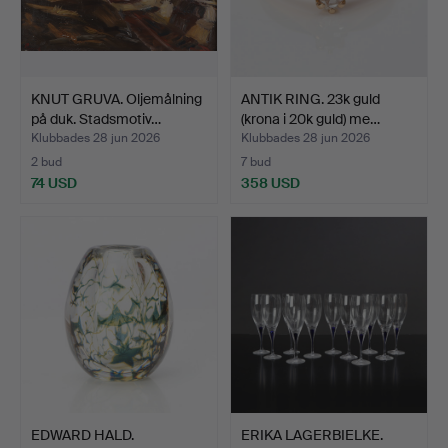
KNUT GRUVA. Oljemålning
ANTIK RING. 23k guld
på duk. Stadsmotiv…
(krona i 20k guld) me…
Klubbades 28 jun 2026
Klubbades 28 jun 2026
2 bud
7 bud
74 USD
358 USD
EDWARD HALD.
ERIKA LAGERBIELKE.