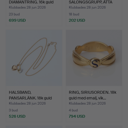
DIAMANTRING. 16k guld
SALONGSGRUPP, ÅTTA
och silve…
DELAR. Lacker…
Klubbades 28 jun 2026
Klubbades 28 jun 2026
23 bud
18 bud
699 USD
202 USD
HALSBAND,
RING, SIRIUSORDEN. 18k
PANSARLÄNK. 18k guld
guld med emalj, vik…
med två hän…
Klubbades 28 jun 2026
Klubbades 28 jun 2026
3 bud
4 bud
526 USD
794 USD