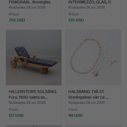
FISKGRAAL. Konstglas.
INTERMEZZO, GLAS, 11
Signera…
ST…
Klubbades 28 jun 2026
Klubbades 28 jun 2026
41 bud
16 bud
795 USD
135 USD
HILLERSTORP, SOLSÄNG.
HALSBAND, TVÅ ST.
Furu. 1900-talets se…
Sterlingsilver, vikt ca …
Klubbades 28 jun 2026
Klubbades 28 jun 2026
4 bud
3 bud
127 USD
48 USD