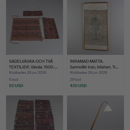
SADELVÄSKA OCH TVÅ
INRAMAD MATTA.
TEXTILIER. Vävda. 1900-…
Sannolikt Iran, Isfahan. Tr…
Klubbades 29 jun 2026
Klubbades 29 jun 2026
6 bud
29 bud
92 USD
420 USD