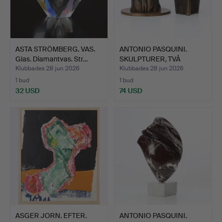
ASTA STRÖMBERG. VAS.
ANTONIO PASQUINI.
Glas. Diamantvas. Str…
SKULPTURER, TVÅ
ST.Patin…
Klubbades 28 jun 2026
Klubbades 28 jun 2026
1 bud
1 bud
32 USD
74 USD
ASGER JORN. EFTER.
ANTONIO PASQUINI.