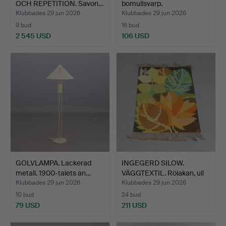
OCH REPETITION. Savon…
bomullsvarp.
Klubbades 29 jun 2026
Klubbades 29 jun 2026
9 bud
16 bud
2 545 USD
106 USD
GOLVLAMPA. Lackerad
INGEGERD SILOW.
metall. 1900-talets an…
VÄGGTEXTIL. Rölakan, ull
p…
Klubbades 29 jun 2026
Klubbades 29 jun 2026
10 bud
24 bud
79 USD
211 USD