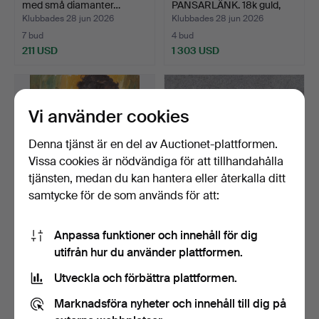
med små diamanter…
PANSARLÄNK. 18k guld,
Balestra, …
Klubbades 28 jun 2026
Klubbades 28 jun 2026
7 bud
4 bud
211 USD
1 303 USD
Vi använder cookies
Denna tjänst är en del av Auctionet-plattformen.
Vissa cookies är nödvändiga för att tillhandahålla
tjänsten, medan du kan hantera eller återkalla ditt
samtycke för de som används för att:
CHARLES ROKA.
INFANTERIOFFICERSSAB
Anpassa funktioner och innehåll för dig
Oljemålning på duk.
EL. Sverige, M/1899. E…
utifrån hur du använder plattformen.
Porträtt…
Klubbades 28 jun 2026
Klubbades 28 jun 2026
16 bud
10 bud
Utveckla och förbättra plattformen.
505 USD
678 USD
Marknadsföra nyheter och innehåll till dig på