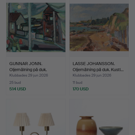
GUNNAR JONN.
LASSE JOHANSSON.
Oljemålning på duk.
Oljemålning på duk. Kustl…
Stadsmoti…
Klubbades 29 jun 2026
Klubbades 29 jun 2026
25 bud
11 bud
514 USD
170 USD