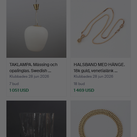
TAKLAMPA. Mässing och
HALSBAND MED HÄNGE.
opalinglas. Swedish …
18k guld, venetialänk …
Klubbades 28 jun 2026
Klubbades 28 jun 2026
7 bud
18 bud
1 051 USD
1 469 USD