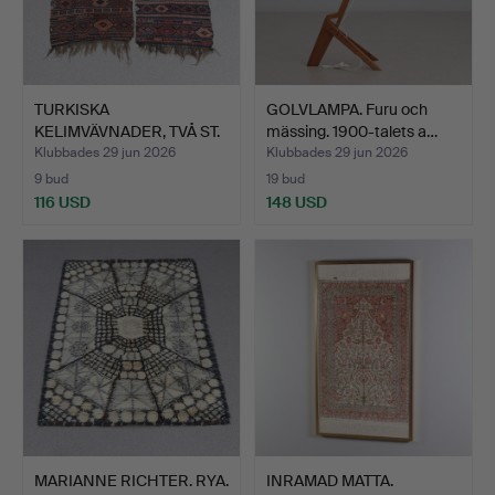
TURKISKA
GOLVLAMPA. Furu och
KELIMVÄVNADER, TVÅ ST.
mässing. 1900-talets a…
Ull på ull…
Klubbades 29 jun 2026
Klubbades 29 jun 2026
9 bud
19 bud
116 USD
148 USD
MARIANNE RICHTER. RYA.
INRAMAD MATTA.