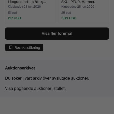
Litograferad utställnig…
SKULPTUR. Marmor.
Signer…
Klubbades 28 jun 2026
Klubbades 28 jun 2026
15 bud
25 bud
127 USD
589 USD
Visa fler föremål
Bevaka sökning
Auktionsarkivet
Du söker i vårt arkiv över avslutade auktioner.
Visa pågående auktioner istället.