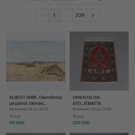
1
…
209
ALBERT ABBE. Oljemålning
ORIENTALISK
på pannå. Skördel…
ATELJÉMATTA.
Handknuten, silke…
Klubbades 29 jun 2026
Klubbades 29 jun 2026
10 bud
16 bud
99 USD
232 USD