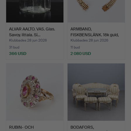
ALVAR AALTO. VAS. Glas.
ARMBAND,
Savoy. Iittala. Si…
FISKBENSLÄNK. 18k guld,
vikt ca 2…
Klubbades 28 jun 2026
Klubbades 28 jun 2026
31 bud
11 bud
366 USD
2 080 USD
RUBIN- OCH
BODAFORS,