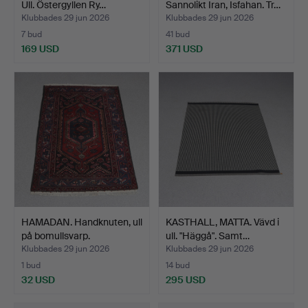
Ull. Östergyllen Ry…
Sannolikt Iran, Isfahan. Tr…
Klubbades 29 jun 2026
Klubbades 29 jun 2026
7 bud
41 bud
169 USD
371 USD
HAMADAN. Handknuten, ull
KASTHALL, MATTA. Vävd i
på bomullsvarp.
ull. "Häggå". Samt…
Klubbades 29 jun 2026
Klubbades 29 jun 2026
1 bud
14 bud
32 USD
295 USD