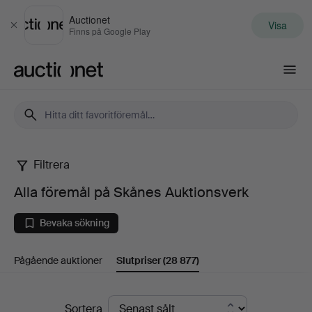
Auctionet
Visa
Stäng
Finns på Google Play
Auctionet.com
Filtrera
Alla
Alla föremål på Skånes Auktionsverk
föremål
Bevaka sökning
på
Pågående auktioner
Slutpriser
(28 877)
Skånes
Auktionsverk
Slutpriser
Sortera