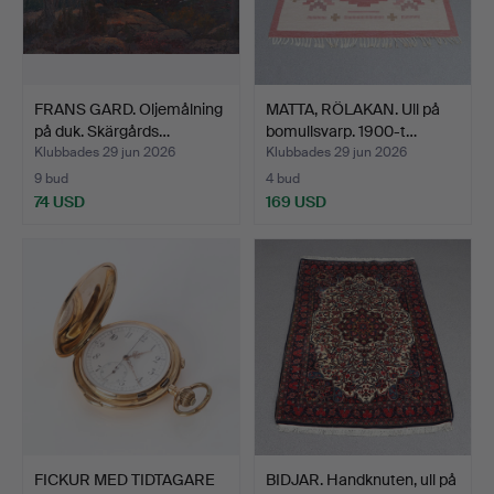
FRANS GARD. Oljemålning
MATTA, RÖLAKAN. Ull på
på duk. Skärgårds…
bomullsvarp. 1900-t…
Klubbades 29 jun 2026
Klubbades 29 jun 2026
9 bud
4 bud
74 USD
169 USD
FICKUR MED TIDTAGARE
BIDJAR. Handknuten, ull på