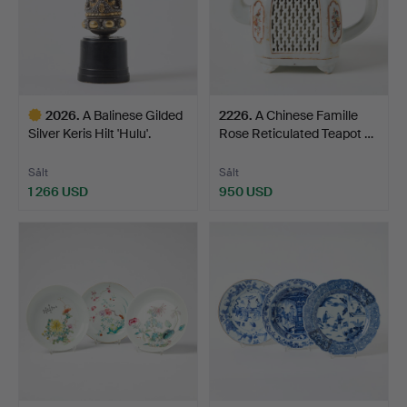
2026
.
A Balinese Gilded
2226
.
A Chinese Famille
Silver Keris Hilt 'Hulu'.
Rose Reticulated Teapot …
Sålt
Sålt
1 266 USD
950 USD
Utvalt
föremål