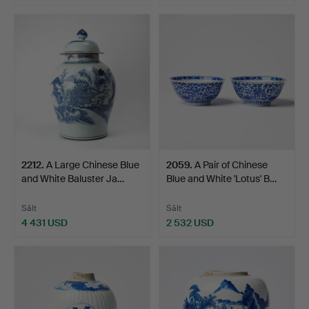
2212
.
A Large Chinese Blue
2059
.
A Pair of Chinese
and White Baluster Ja…
Blue and White 'Lotus' B…
Sålt
Sålt
4 431 USD
2 532 USD