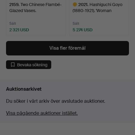
2159
.
Two Chinese Flambé-
2021
.
Hashiguchi Goyo
Glazed Vases.
(1880-1921). 'Woman
Applyi…
Sålt
Sålt
2 321 USD
5 274 USD
Utvalt
föremål
Visa fler föremål
Bevaka sökning
Auktionsarkivet
Du söker i vårt arkiv över avslutade auktioner.
Visa pågående auktioner istället.