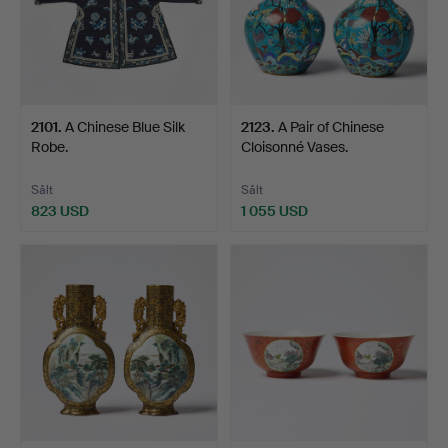
2101
.
A Chinese Blue Silk
2123
.
A Pair of Chinese
Robe.
Cloisonné Vases.
Sålt
Sålt
823 USD
1 055 USD