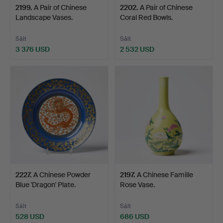
2199
.
A Pair of Chinese
2202
.
A Pair of Chinese
Landscape Vases.
Coral Red Bowls.
Sålt
Sålt
3 376 USD
2 532 USD
2227
.
A Chinese Powder
2197
.
A Chinese Famille
Blue 'Dragon' Plate.
Rose Vase.
Sålt
Sålt
528 USD
686 USD