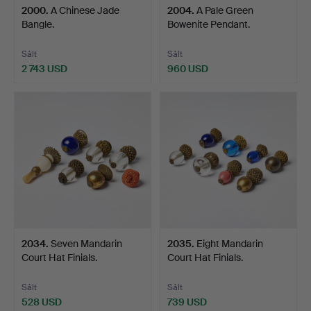
2000
.
A Chinese Jade
2004
.
A Pale Green
Bangle.
Bowenite Pendant.
Sålt
Sålt
2 743 USD
960 USD
2034
.
Seven Mandarin
2035
.
Eight Mandarin
Court Hat Finials.
Court Hat Finials.
Sålt
Sålt
528 USD
739 USD