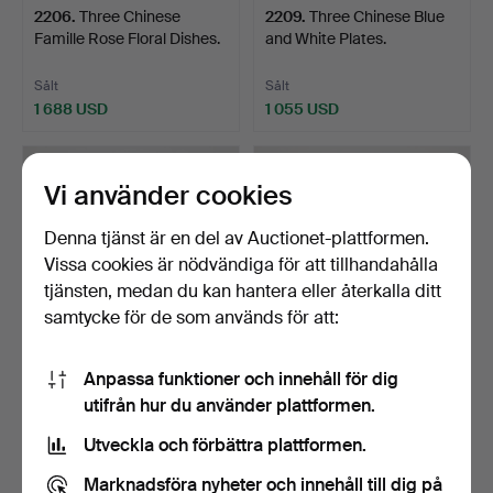
2206
.
Three Chinese
2209
.
Three Chinese Blue
Famille Rose Floral Dishes.
and White Plates.
Sålt
Sålt
1 688 USD
1 055 USD
Vi använder cookies
Denna tjänst är en del av Auctionet-plattformen.
Vissa cookies är nödvändiga för att tillhandahålla
tjänsten, medan du kan hantera eller återkalla ditt
samtycke för de som används för att:
Anpassa funktioner och innehåll för dig
2153
.
A Chinese Rouleau
2025
.
A Thai / Siam
utifrån hur du använder plattformen.
Vase.
Silver Tazza.
Utveckla och förbättra plattformen.
Sålt
Sålt
1 372 USD
9 180 USD
Marknadsföra nyheter och innehåll till dig på