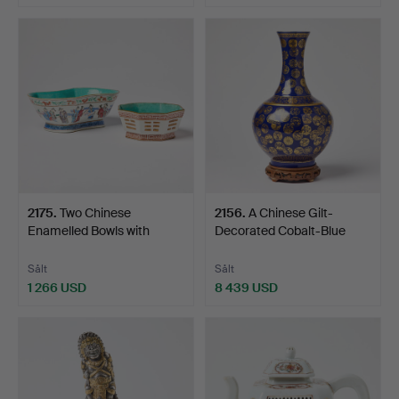
2175
.
Two Chinese
2156
.
A Chinese Gilt-
Enamelled Bowls with
Decorated Cobalt-Blue
Turquoise…
Groun…
Sålt
Sålt
1 266 USD
8 439 USD