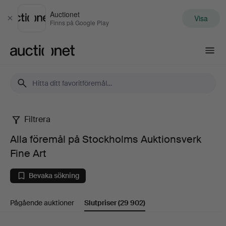
Auctionet
Visa
Stäng
Finns på Google Play
Auctionet.com
Filtrera
Alla
Alla föremål på Stockholms Auktionsverk
föremål
Fine Art
på
Bevaka sökning
Stockholms
Pågående auktioner
Slutpriser
(29 902)
Auktionsverk