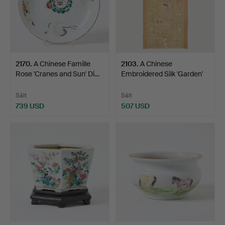
2170
.
A Chinese Famille
2103
.
A Chinese
Rose 'Cranes and Sun' Di…
Embroidered Silk 'Garden'
Textil…
Sålt
Sålt
739 USD
507 USD