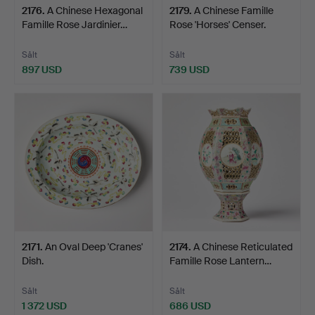
2176
.
A Chinese Hexagonal
2179
.
A Chinese Famille
Famille Rose Jardinier…
Rose 'Horses' Censer.
Sålt
Sålt
897 USD
739 USD
2171
.
An Oval Deep 'Cranes'
2174
.
A Chinese Reticulated
Dish.
Famille Rose Lantern…
Sålt
Sålt
1 372 USD
686 USD