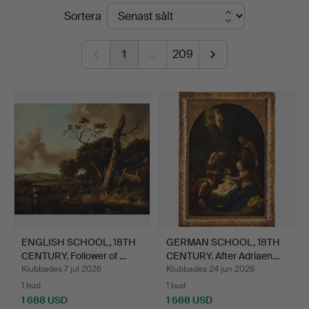
Slutpriser
Sortera
Fine
Art
1
…
209
ENGLISH SCHOOL, 18TH
GERMAN SCHOOL, 18TH
CENTURY. Follower of …
CENTURY. After Adriaen…
Klubbades 7 jul 2026
Klubbades 24 jun 2026
1 bud
1 bud
1 688 USD
1 688 USD