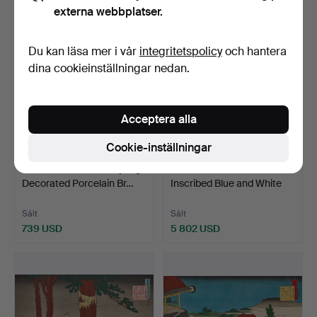
externa webbplatser.
Utvalt
föremål
Du kan läsa mer i vår
integritetspolicy
och hantera
dina cookieinställningar nedan.
Acceptera alla
Cookie-inställningar
2204
.
A Chinese Qianjiang-
2210
.
A Chinese
Decorated Porcelain Br…
Inscribed Blue and White
`Landsc…
Sålt
Sålt
739 USD
5 802 USD
Utvalt
föremål