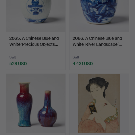
2065
.
A Chinese Blue and
2066
.
A Chinese Blue and
White 'Precious Objects…
White 'River Landscape´…
Sålt
Sålt
528 USD
4 431 USD