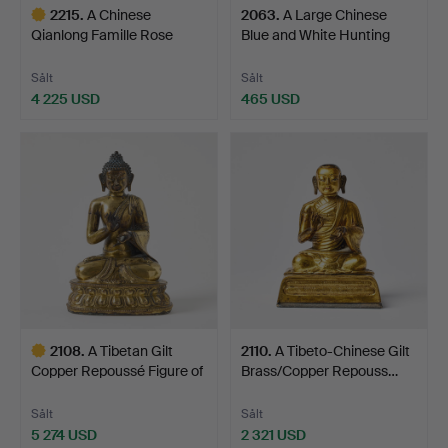
2215
.
A Chinese
2063
.
A Large Chinese
Qianlong Famille Rose
Blue and White Hunting
Dinner Ser…
Sce…
Sålt
Sålt
4 225 USD
465 USD
Utvalt
föremål
2108
.
A Tibetan Gilt
2110
.
A Tibeto-Chinese Gilt
Copper Repoussé Figure of
Brass/Copper Repouss…
D…
Sålt
Sålt
5 274 USD
2 321 USD