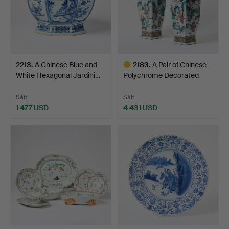
2213
.
A Chinese Blue and
2183
.
A Pair of Chinese
White Hexagonal Jardini…
Polychrome Decorated
Hex…
Sålt
Sålt
1 477 USD
4 431 USD
Utvalt
föremål