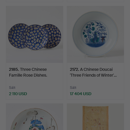
Utvalt
föremål
2185
.
Three Chinese
2172
.
A Chinese Doucai
Famille Rose Dishes.
'Three Friends of Winter'…
Sålt
Sålt
2 110 USD
17 404 USD