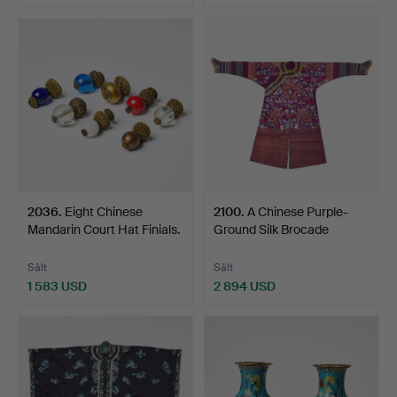
2036
.
Eight Chinese
2100
.
A Chinese Purple-
Mandarin Court Hat Finials.
Ground Silk Brocade
Drago…
Sålt
Sålt
1 583 USD
2 894 USD