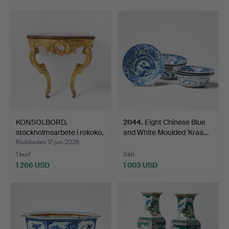
KONSOLBORD,
2044
.
Eight Chinese Blue
stockholmsarbete i rokoko,
and White Moulded 'Kraa…
170…
Klubbades 17 jun 2026
1 bud
Sålt
1 266 USD
1 003 USD