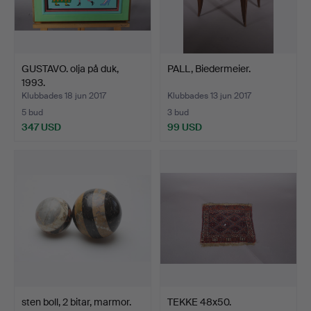
GUSTAVO. olja på duk,
PALL, Biedermeier.
1993.
Klubbades 18 jun 2017
Klubbades 13 jun 2017
5 bud
3 bud
347 USD
99 USD
sten boll, 2 bitar, marmor.
TEKKE 48x50.