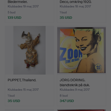
Biedermeier.
Deco, omkring 1920.
Klubbades 19 maj 2017
Klubbades 18 maj 2017
5 bud
1 bud
139 USD
35 USD
PUPPET, Thailand.
JÖRG DÖRING.
blandteknik på duk.
Klubbades 15 maj 2017
Klubbades 9 maj 2017
1 bud
8 bud
35 USD
347 USD