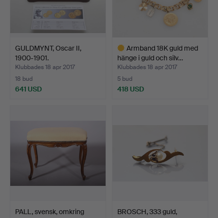
GULDMYNT, Oscar II,
Armband 18K guld med
1900-1901.
hänge i guld och silv…
Klubbades 18 apr 2017
Klubbades 18 apr 2017
18 bud
5 bud
641 USD
418 USD
Utvalt
föremål
PALL, svensk, omkring
BROSCH, 333 guld,