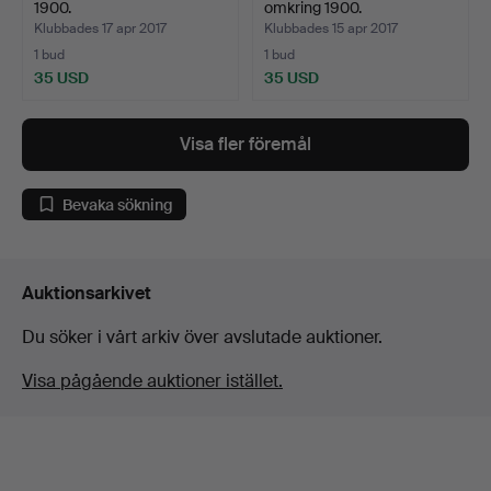
1900.
omkring 1900.
Klubbades 17 apr 2017
Klubbades 15 apr 2017
1 bud
1 bud
35 USD
35 USD
Visa fler föremål
Bevaka sökning
Auktionsarkivet
Du söker i vårt arkiv över avslutade auktioner.
Visa pågående auktioner istället.