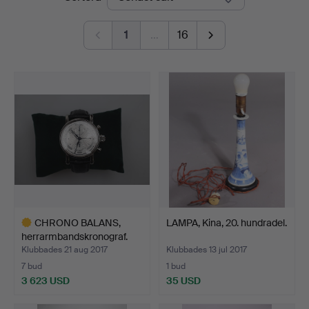
1
…
16
CHRONO BALANS,
LAMPA, Kina, 20. hundradel.
herrarmbandskronograf.
Klubbades 21 aug 2017
Klubbades 13 jul 2017
7 bud
1 bud
3 623 USD
35 USD
Utvalt