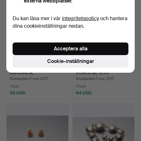
externa webbplatser.
föremål
föremål
Du kan läsa mer i vår
integritetspolicy
och hantera
dina cookieinställningar nedan.
Acceptera alla
Cookie-inställningar
MÅLERI, Concordia Vogel,
SERVICE, Romantik i blått,
blandteknik.
Rosenthal, 1950.
Klubbades 3 maj 2017
Klubbades 2 maj 2017
1 bud
3 bud
35 USD
64 USD