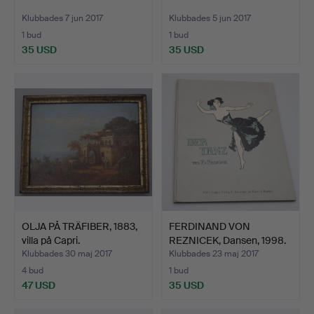
Klubbades 7 jun 2017
Klubbades 5 jun 2017
1 bud
1 bud
35 USD
35 USD
OLJA PÅ TRÄFIBER, 1883,
FERDINAND VON
villa på Capri.
REZNICEK, Dansen, 1998.
Klubbades 30 maj 2017
Klubbades 23 maj 2017
4 bud
1 bud
47 USD
35 USD