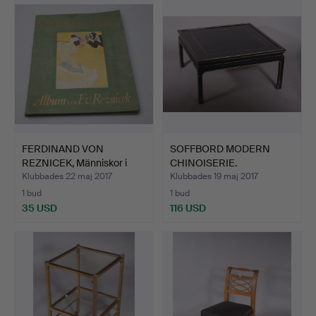
FERDINAND VON
SOFFBORD MODERN
REZNICEK, Människor i
CHINOISERIE.
kärlek…
Klubbades 22 maj 2017
Klubbades 19 maj 2017
1 bud
1 bud
35 USD
116 USD