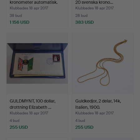
kronometer automatisk.
20 svenska krono…
Klubbades 18 apr 2017
Klubbades 18 apr 2017
38 bud
28 bud
1 156 USD
383 USD
Utvalt
föremål
GULDMYNT, 100 dollar,
Guldkedjor, 2 delar, 14k,
drottning Elizabeth …
Italien, 1900.
Klubbades 18 apr 2017
Klubbades 18 apr 2017
4 bud
4 bud
255 USD
255 USD