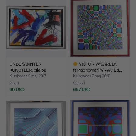
UNBEKANNTER
VICTOR VASARELY,
KÜNSTLER. olja på
färgseriegrafi "VI-VA" Ed…
spånskivor.
Klubbades 9 maj 2017
Klubbades 7 maj 2017
2 bud
28 bud
99 USD
657 USD
Utvalt
föremål