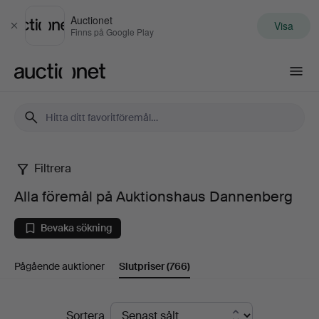
Auctionet
Visa
Stäng
Finns på Google Play
Auctionet.com
Filtrera
Alla
Alla föremål på Auktionshaus Dannenberg
föremål
Bevaka sökning
på
Pågående auktioner
Slutpriser
(766)
Auktionshaus
Dannenberg
Slutpriser
Sortera