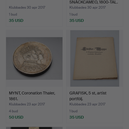
SNÄCKCAMEO, 1800-TAL.
Klubbades 30 apr 2017
Klubbades 30 apr 2017
1 bud
1 bud
35 USD
35 USD
MYNT, Coronation Thaler,
GRAFISK, 5 st, artist
1861.
portfölj.
Klubbades 23 apr 2017
Klubbades 23 apr 2017
4 bud
1 bud
50 USD
35 USD