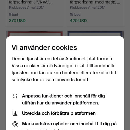
färgseriegrafi , "VI-VA",…
färgseriegrafi med mapp, …
Klubbades 7 maj 2017
Klubbades 7 maj 2017
9 bud
18 bud
370 USD
420 USD
Utvalt
Utvalt
föremål
föremål
Vi använder cookies
Denna tjänst är en del av Auctionet-plattformen.
Vissa cookies är nödvändiga för att tillhandahålla
tjänsten, medan du kan hantera eller återkalla ditt
samtycke för de som används för att:
614617. VICTOR
VICTOR VASARELY,
Anpassa funktioner och innehåll för dig
VASARELY, färgseriegrafi,
färgseriegrafi "VI-VA" Ed…
utifrån hur du använder plattformen.
"…
Klubbades 7 maj 2017
Klubbades 7 maj 2017
15 bud
11 bud
Utveckla och förbättra plattformen.
393 USD
347 USD
Marknadsföra nyheter och innehåll till dig på
Utvalt
Utvalt