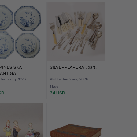
KINESISKA
SILVERPLÄRERAT, parti.
KANTIGA
IKAR, QING…
des 5 aug 2026
Klubbades 5 aug 2026
1 bud
SD
34 USD