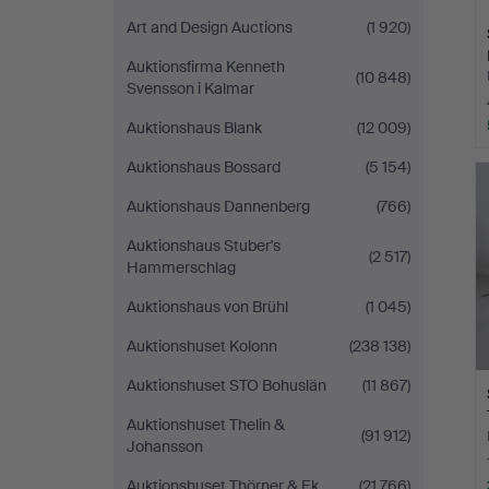
Art and Design Auctions
(1 920)
Auktionsfirma Kenneth
(10 848)
Svensson i Kalmar
Auktionshaus Blank
(12 009)
Auktionshaus Bossard
(5 154)
Auktionshaus Dannenberg
(766)
Auktionshaus Stuber's
(2 517)
Hammerschlag
Auktionshaus von Brühl
(1 045)
Auktionshuset Kolonn
(238 138)
Auktionshuset STO Bohuslän
(11 867)
Auktionshuset Thelin &
(91 912)
Johansson
Auktionshuset Thörner & Ek
(21 766)