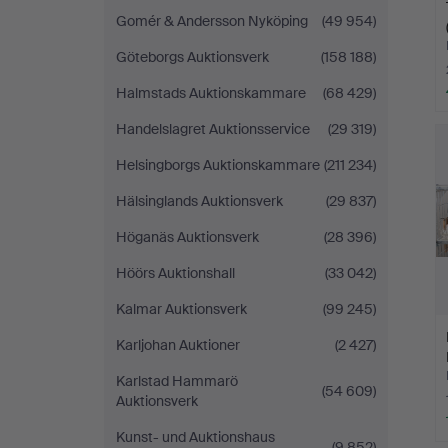
Gomér & Andersson Nyköping
(49 954)
Göteborgs Auktionsverk
(158 188)
Halmstads Auktionskammare
(68 429)
Handelslagret Auktionsservice
(29 319)
Helsingborgs Auktionskammare
(211 234)
Hälsinglands Auktionsverk
(29 837)
Höganäs Auktionsverk
(28 396)
Höörs Auktionshall
(33 042)
Kalmar Auktionsverk
(99 245)
Karljohan Auktioner
(2 427)
Karlstad Hammarö
(54 609)
Auktionsverk
Kunst- und Auktionshaus
(9 852)