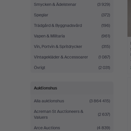
Smycken & Ädelstenar
(3 929)
Speglar
(372)
Trädgård & Byggnadsvård
(196)
Vapen & Militaria
(961)
Vin, Portvin & Spritdrycker
(315)
Vintagekläder & Accessoarer
(1 087)
Övrigt
(2 031)
Auktionshus
Alla auktionshus
(3 864 415)
Acreman St Auctioneers &
(2 637)
Valuers
Arce Auctions
(4 839)