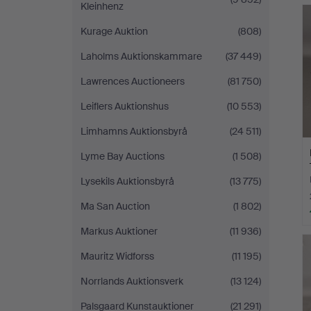
Kleinhenz
Kurage Auktion
(808)
Laholms Auktionskammare
(37 449)
Lawrences Auctioneers
(81 750)
Leiflers Auktionshus
(10 553)
Limhamns Auktionsbyrå
(24 511)
Lyme Bay Auctions
(1 508)
Lysekils Auktionsbyrå
(13 775)
Ma San Auction
(1 802)
Markus Auktioner
(11 936)
Mauritz Widforss
(11 195)
Norrlands Auktionsverk
(13 124)
Palsgaard Kunstauktioner
(21 291)