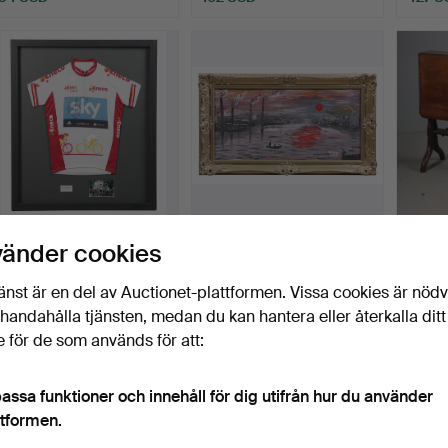
CYKELINTRESSE;
P.J. SARE, FLODMOTIV.
VIKT
vänder cookies
EDVALD BOASSON
SUTH
HAGEN ENECO …
MAHO
Klubbades 6 aug 2026
Klubbades 6 aug 2026
Klubba
änst är en del av Auctionet-plattformen. Vissa cookies är nöd
1 bud
3 bud
4 bud
illhandahålla tjänsten, medan du kan hantera eller återkalla ditt
34 USD
48 USD
61 US
 för de som används för att:
assa funktioner och innehåll för dig utifrån hur du använder
ttformen.