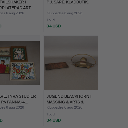
AILSHAKER I
P.J. SARE, KLÄDBUTIK.
ERPLÄTERAD ART
.
des 6 aug 2026
Klubbades 6 aug 2026
1 bud
D
34 USD
SARE, FYRA STUDIER
JUGEND BLÄCKHORN I
A PÅ PANNA (4…
MÄSSING & ARTS &
CRAFTS…
des 6 aug 2026
Klubbades 6 aug 2026
1 bud
SD
34 USD