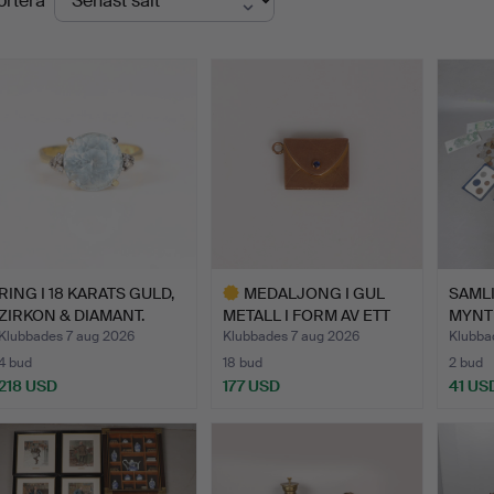
ortera
RING I 18 KARATS GULD,
MEDALJONG I GUL
SAML
ZIRKON & DIAMANT.
METALL I FORM AV ETT
MYNT
KUVER…
STOR
Klubbades 7 aug 2026
Klubbades 7 aug 2026
Klubba
4 bud
18 bud
2 bud
218 USD
177 USD
41 US
Utvalt
föremål