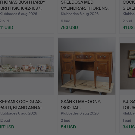
THOMAS BUSH HARDY
SPELDOSA MED
COCKT
(BRITTISK, 1842-1897).
CYLINDRAR, THORENS,
SILV
SCHWEIZ, …
DÉCO
Klubbades 6 aug 2026
Klubbades 6 aug 2026
Klubba
2 bud
6 bud
2 bud
41 USD
783 USD
41 US
KERAMIK OCH GLAS,
SKÄNK I MAHOGNY,
P.J. 
PARTI, BLAND ANNAT
1800-TAL.
I OLJ
DAVEN…
Klubbades 6 aug 2026
Klubbades 6 aug 2026
Klubba
12 bud
2 bud
1 bud
117 USD
54 USD
34 U