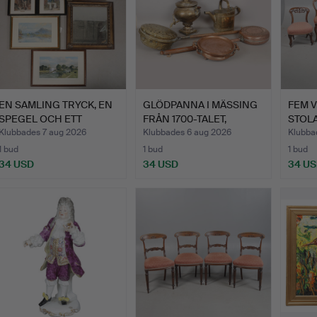
EN SAMLING TRYCK, EN
GLÖDPANNA I MÄSSING
FEM 
SPEGEL OCH ETT
FRÅN 1700-TALET,
STOLAR
DIORAM…
GLÖDP…
Klubbades 7 aug 2026
Klubbades 6 aug 2026
Klubba
1 bud
1 bud
1 bud
34 USD
34 USD
34 U