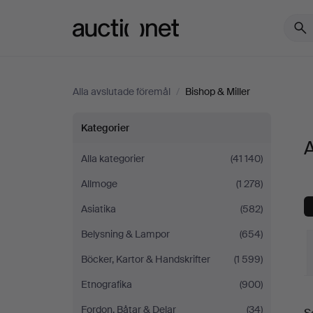
Auctionet.com
Alla avslutade föremål
/
Bishop & Miller
Alla
Kategorier
A
föremål
Alla kategorier
(41 140)
Allmoge
(1 278)
på
Asiatika
(582)
Bishop
Belysning & Lampor
(654)
&
Böcker, Kartor & Handskrifter
(1 599)
Etnografika
(900)
Miller
S
Fordon, Båtar & Delar
(34)