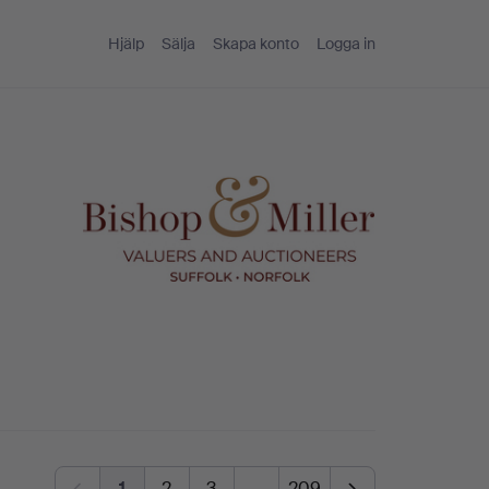
Hjälp
Sälja
Skapa konto
Logga in
1
2
3
…
209