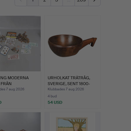
ING MODERNA
URHOLKAT TRÄTRÅG,
 FRÅN
SVERIGE, SENT 1800-
BRITANNIEN O…
TAL/T…
des 7 aug 2026
Klubbades 7 aug 2026
4 bud
D
54 USD