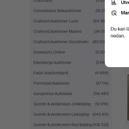
Colombos
(3 936)
Utv
Connoisseur Bokauktioner
(16 212)
Mar
Crafoord Auktioner Lund
(94 362)
Du kan l
Crafoord Auktioner Malmö
(34 010)
nedan.
Crafoord Auktioner Stockholm
(80 604)
Dreweatts Online
(3 000)
Ekenbergs Auktioner
(3 042)
Falun Auktionsbyrå
(4 669)
Formstad Auktioner
(37 114)
Garpenhus Auktioner
(118 481)
Gomér & Andersson Jönköping
(12 916)
Gomér & Andersson Linköping
(245 811)
Gomér & Andersson Norrköping
(108 102)