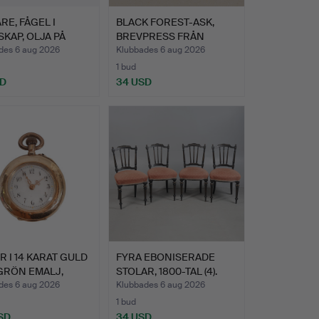
ARE, FÅGEL I
BLACK FOREST-ASK,
KAP, OLJA PÅ
BREVPRESS FRÅN
A.
SCOTTISH …
des 6 aug 2026
Klubbades 6 aug 2026
1 bud
SD
34 USD
 I 14 KARAT GULD
FYRA EBONISERADE
GRÖN EMALJ,
STOLAR, 1800-TAL (4).
…
des 6 aug 2026
Klubbades 6 aug 2026
1 bud
SD
34 USD