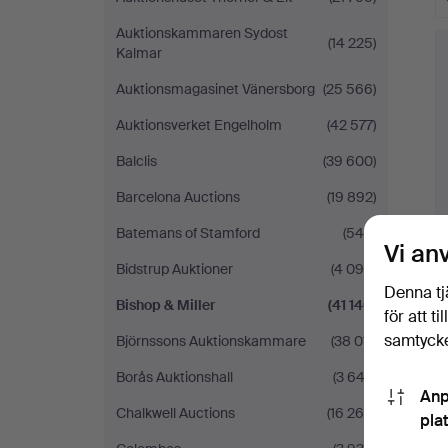
Auktionskammaren Sydost
(14 225)
Kalmar
Auktionsmagasinet Vänersborg
(25 566)
Auktionsverket Engelholm
(42 577)
Balclis
(39 600)
Barcelona Auctions
(19 892)
Batemans of Stamford
(544)
Vi an
Bidstrup Auktioner
(4 094)
Denna tj
Bishop & Miller
(41 140)
för att t
samtycke
Björnssons Auktionskammare
(38 011)
Borås Auktionshall
(3 643)
Anp
Chalkwell Auctions
(16 266)
pla