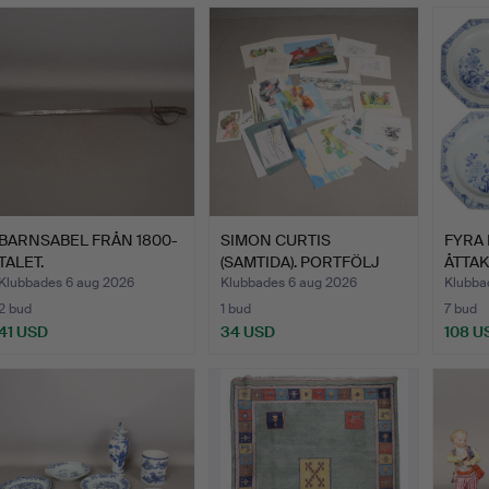
BARNSABEL FRÅN 1800-
SIMON CURTIS
FYRA 
TALET.
(SAMTIDA). PORTFÖLJ
ÅTTA
MED AKVAR…
TALLR
Klubbades 6 aug 2026
Klubbades 6 aug 2026
Klubba
2 bud
1 bud
7 bud
41 USD
34 USD
108 U