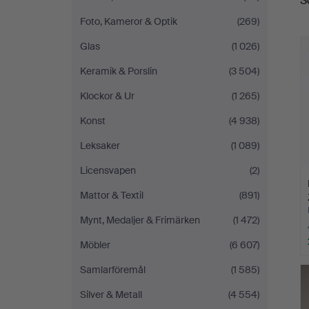
S
Foto, Kameror & Optik
(269)
Glas
(1 026)
Keramik & Porslin
(3 504)
Klockor & Ur
(1 265)
Konst
(4 938)
Leksaker
(1 089)
Licensvapen
(2)
Mattor & Textil
(891)
Mynt, Medaljer & Frimärken
(1 472)
Möbler
(6 607)
Samlarföremål
(1 585)
Silver & Metall
(4 554)