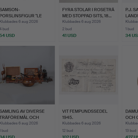
SAMSON-
FYRA STOLAR I ROSETRÄ
P.J. S
PORSLINSFIGUR "LE
MED STOPPAD SITS, 18…
LANDS
MEDECIN" I 1800-T…
PANN
Klubbades 6 aug 2026
Klubbades 6 aug 2026
Klubba
4 bud
2 bud
1 bud
54 USD
41 USD
34 U
SAMLING AV DIVERSE
VIT FEMPUNDSSEDEL
DAMUR
TRÄFÖREMÅL OCH
1945.
OCH 
ASKAR, p…
SENT
Klubbades 6 aug 2026
Klubbades 6 aug 2026
Klubba
1 bud
12 bud
13 bud
34 USD
102 USD
427 U