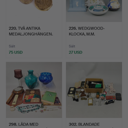
220
.
TVÅ ANTIKA
226
.
WEDGWOOD-
MEDALJONGHÄNGEN.
KLOCKA, M.M.
Sålt
Sålt
75 USD
27 USD
298
.
LÅDA MED
302
.
BLANDADE