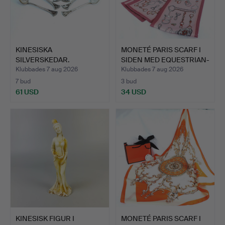
KINESISKA
MONETÉ PARIS SCARF I
SILVERSKEDAR.
SIDEN MED EQUESTRIAN-
…
Klubbades 7 aug 2026
Klubbades 7 aug 2026
7 bud
3 bud
61 USD
34 USD
KINESISK FIGUR I
MONETÉ PARIS SCARF I