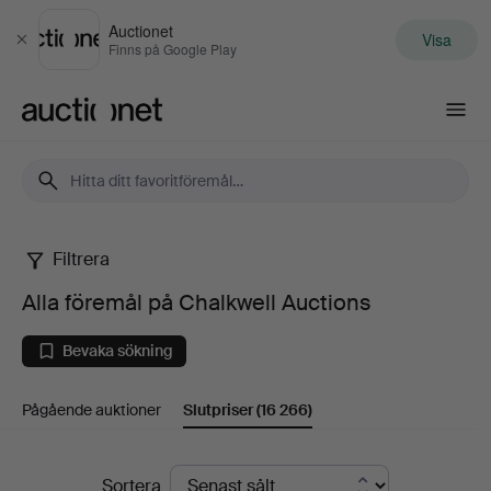
Auctionet
Visa
Stäng
Finns på Google Play
Auctionet.com
Filtrera
Alla
Alla föremål på Chalkwell Auctions
föremål
Bevaka sökning
på
Pågående auktioner
Slutpriser
(16 266)
Chalkwell
Auctions
Slutpriser
Sortera