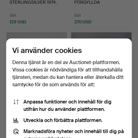
STERLINGSILVER 1974.
FÖRGYLLDA
STERLINGSILVERMEDALJ
ER.
Sålt
Sålt
129 USD
270 USD
Vi använder cookies
Denna tjänst är en del av Auctionet-plattformen.
Vissa cookies är nödvändiga för att tillhandahålla
tjänsten, medan du kan hantera eller återkalla ditt
samtycke för de som används för att:
329
.
PARTI SLIPSNAPS
367
.
TVÅ LÅDOR
Anpassa funktioner och innehåll för dig
M.M.
BIJOUTERIER.
utifrån hur du använder plattformen.
Sålt
Sålt
Utveckla och förbättra plattformen.
34 USD
34 USD
Marknadsföra nyheter och innehåll till dig på