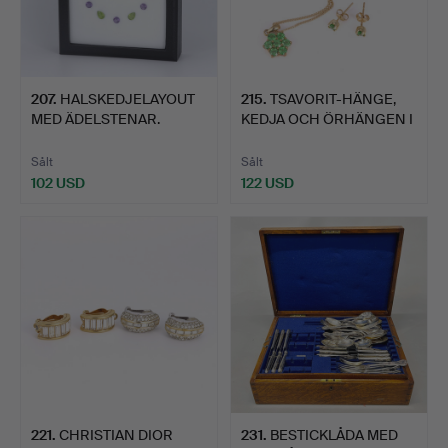
207
.
HALSKEDJELAYOUT
215
.
TSAVORIT-HÄNGE,
MED ÄDELSTENAR.
KEDJA OCH ÖRHÄNGEN I
9KT G…
Sålt
Sålt
102 USD
122 USD
221
.
CHRISTIAN DIOR
231
.
BESTICKLÅDA MED