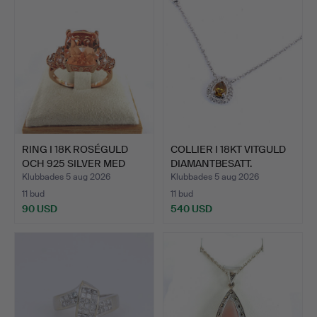
RING I 18K ROSÉGULD
COLLIER I 18KT VITGULD
OCH 925 SILVER MED
DIAMANTBESATT.
8CT…
Klubbades 5 aug 2026
Klubbades 5 aug 2026
11 bud
11 bud
90 USD
540 USD