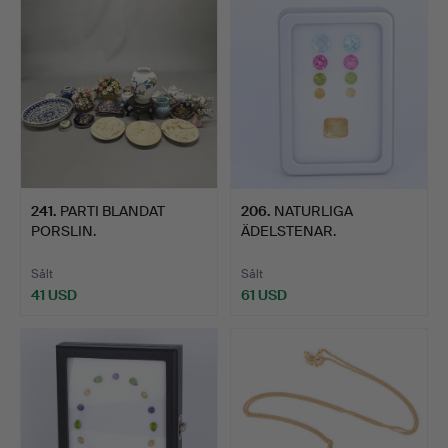
241
.
PARTI BLANDAT
206
.
NATURLIGA
PORSLIN.
ÄDELSTENAR.
Sålt
Sålt
41 USD
61 USD