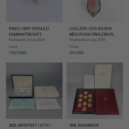
RING I 18KT VITGULD
COLLIER I 925 SILVER
DIAMANTBESATT.
MED ROSA PÄRLEMOR.
Klubbades 5 aug 2026
Klubbades 5 aug 2026
1 bud
3 bud
1 417 USD
34 USD
322
.
MYNTSET I ETTI I
314
.
INRAMADE