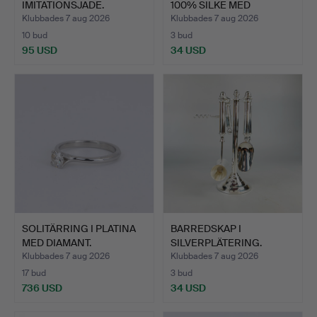
IMITATIONSJADE.
100% SILKE MED
BAROCK…
Klubbades 7 aug 2026
Klubbades 7 aug 2026
10 bud
3 bud
95 USD
34 USD
SOLITÄRRING I PLATINA
BARREDSKAP I
MED DIAMANT.
SILVERPLÄTERING.
Klubbades 7 aug 2026
Klubbades 7 aug 2026
17 bud
3 bud
736 USD
34 USD