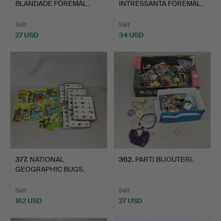
BLANDADE FÖREMÅL.
INTRESSANTA FÖREMÅL.
Sålt
Sålt
27 USD
34 USD
377
.
NATIONAL
362
.
PARTI BIJOUTERI.
GEOGRAPHIC BUGS.
Sålt
Sålt
162 USD
27 USD