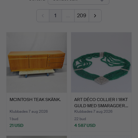
1
…
209
MCINTOSH TEAK SKÄNK.
ART DÉCO COLLIER I 18KT
GULD MED SMARAGDER…
Klubbades 7 aug 2026
Klubbades 7 aug 2026
1 bud
22 bud
21 USD
4 587 USD