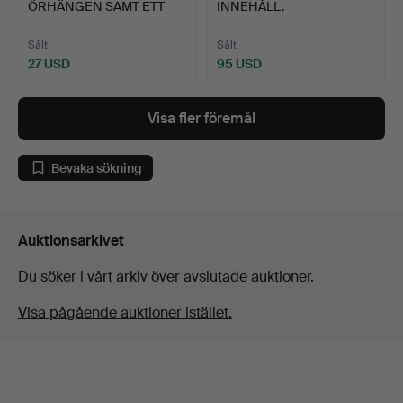
ÖRHÄNGEN SAMT ETT
INNEHÅLL.
YTTERLIGA…
Sålt
Sålt
27 USD
95 USD
Visa fler föremål
Bevaka sökning
Auktionsarkivet
Du söker i vårt arkiv över avslutade auktioner.
Visa pågående auktioner istället.