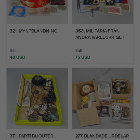
321
.
MYNTBLANDNING.
353
.
MILITARIA FRÅN
ANDRA VÄRLDSKRIGET
M.M.
Sålt
Sålt
48 USD
75 USD
371
.
PARTI BIJOUTERI.
277
.
BLANDADE URDELAR