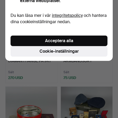
externa webbplatser.
Du kan läsa mer i vår
integritetspolicy
och hantera
dina cookieinställningar nedan.
Acceptera alla
Cookie-inställningar
216
.
RUBIN- OCH
218
.
FICKUR OCH
DIAMANTHÄNGE PÅ 9KT
ARMBANDSUR I
GULDKEDJA.
FÖRGULD.
Sålt
Sålt
270 USD
75 USD