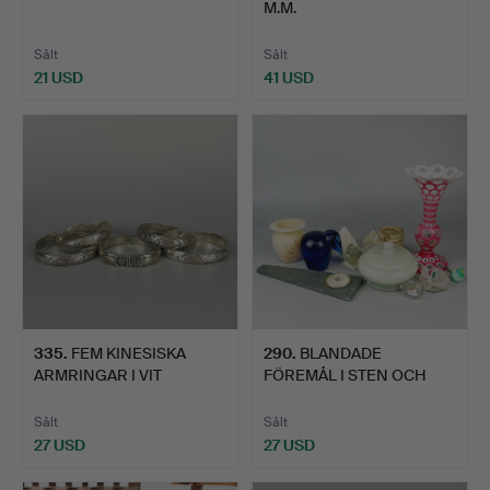
M.M.
Sålt
Sålt
21 USD
41 USD
335
.
FEM KINESISKA
290
.
BLANDADE
ARMRINGAR I VIT
FÖREMÅL I STEN OCH
METALL.
GLAS.
Sålt
Sålt
27 USD
27 USD