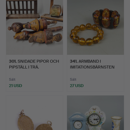
301
.
SNIDADE PIPOR OCH
341
.
ARMBAND I
PIPSTÄLL I TRÄ.
IMITATIONSBÄRNSTEN
MED INSEKTER.
Sålt
Sålt
21 USD
27 USD