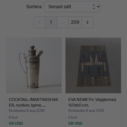
Slutpriser
Sortera
Andersson
Nyköping
1
…
209
COCKTAIL-/MARTINISHAK
EVA NEMETH. Väggbonad,
ER, nysilver, Igene, …
107x60 cm.
Klubbades 8 aug 2026
Klubbades 8 aug 2026
6 bud
3 bud
58 USD
58 USD