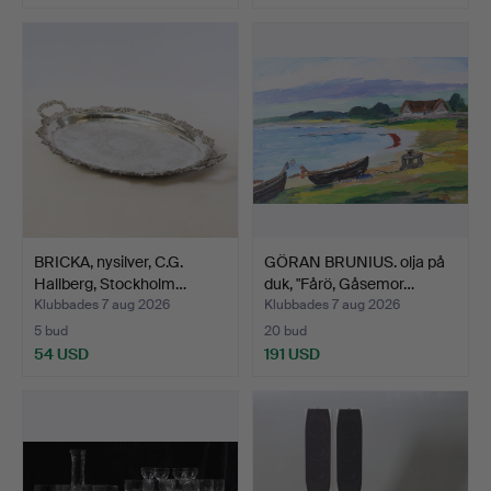
BRICKA, nysilver, C.G.
GÖRAN BRUNIUS. olja på
Hallberg, Stockholm…
duk, "Fårö, Gåsemor…
Klubbades 7 aug 2026
Klubbades 7 aug 2026
5 bud
20 bud
54 USD
191 USD