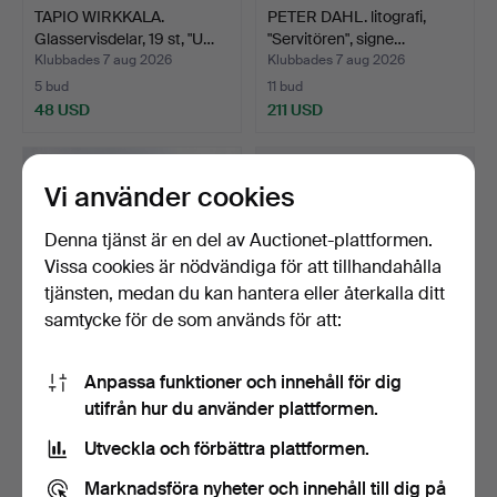
TAPIO WIRKKALA.
PETER DAHL. litografi,
Glasservisdelar, 19 st, "U…
"Servitören", signe…
Klubbades 7 aug 2026
Klubbades 7 aug 2026
5 bud
11 bud
48 USD
211 USD
Vi använder cookies
Denna tjänst är en del av Auctionet-plattformen.
Vissa cookies är nödvändiga för att tillhandahålla
tjänsten, medan du kan hantera eller återkalla ditt
samtycke för de som används för att:
Anpassa funktioner och innehåll för dig
PHILIPPE STARCK.
FRITZ SVEDRIN. Olja på
utifrån hur du använder plattformen.
golvlampa med bord,
pannå, komposition,…
metal…
Klubbades 7 aug 2026
Klubbades 7 aug 2026
Utveckla och förbättra plattformen.
14 bud
11 bud
211 USD
74 USD
Marknadsföra nyheter och innehåll till dig på