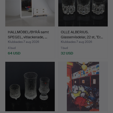
HALLMÖBEL/BYRÅ samt
OLLE ALBERIUS.
SPEGEL, vitlackerade, …
Glasservisdelar, 22 st, "Er…
Klubbades 7 aug 2026
Klubbades 7 aug 2026
4 bud
1 bud
64 USD
32 USD