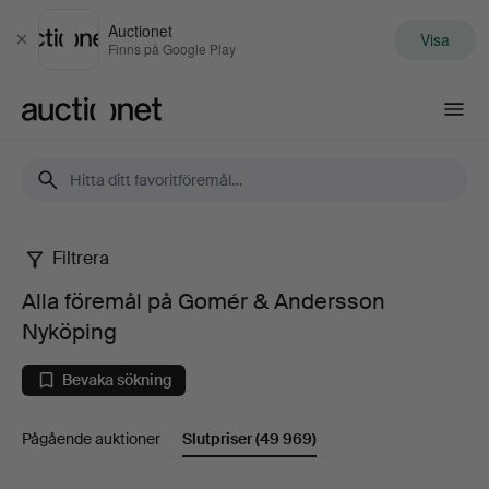
Auctionet
Visa
Stäng
Finns på Google Play
Auctionet.com
Filtrera
Alla
Alla föremål på Gomér & Andersson
föremål
Nyköping
på
Bevaka sökning
Gomér
Pågående auktioner
Slutpriser
(49 969)
&