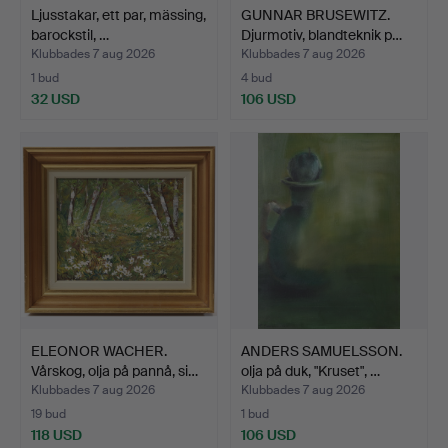
Ljusstakar, ett par, mässing,
GUNNAR BRUSEWITZ.
barockstil, …
Djurmotiv, blandteknik p…
Klubbades 7 aug 2026
Klubbades 7 aug 2026
1 bud
4 bud
32 USD
106 USD
ELEONOR WACHER.
ANDERS SAMUELSSON.
Vårskog, olja på pannå, si…
olja på duk, "Kruset", …
Klubbades 7 aug 2026
Klubbades 7 aug 2026
19 bud
1 bud
118 USD
106 USD