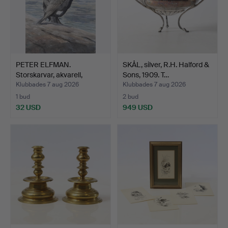
PETER ELFMAN.
SKÅL, silver, R.H. Halford &
Storskarvar, akvarell,
Sons, 1909. T…
signe…
Klubbades 7 aug 2026
Klubbades 7 aug 2026
1 bud
2 bud
32 USD
949 USD