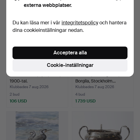
externa webbplatser.
Du kan läsa mer i vår
integritetspolicy
och hantera
dina cookieinställningar nedan.
Acceptera alla
Cookie-inställningar
LJUSSTAKAR, 1 par, silver,
BRICKA, Sterlingsilver,
1900-tal.
Borgila, Stockholm…
Klubbades 7 aug 2026
Klubbades 7 aug 2026
2 bud
4 bud
106 USD
1 739 USD