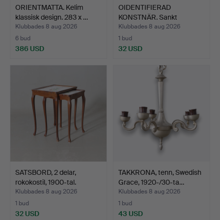
ORIENTMATTA. Kelim
OIDENTIFIERAD
klassisk design. 283 x …
KONSTNÄR. Sankt
Laurentii ky…
Klubbades 8 aug 2026
Klubbades 8 aug 2026
6 bud
1 bud
386 USD
32 USD
SATSBORD, 2 delar,
TAKKRONA, tenn, Swedish
rokokostil, 1900-tal.
Grace, 1920-/30-ta…
Klubbades 8 aug 2026
Klubbades 8 aug 2026
1 bud
1 bud
32 USD
43 USD