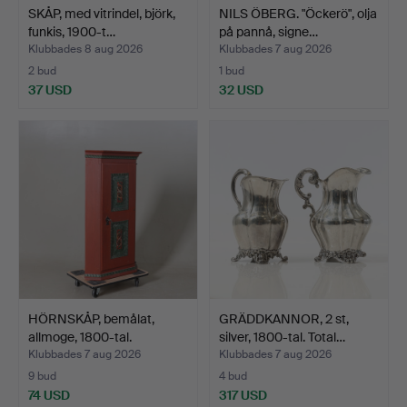
SKÅP, med vitrindel, björk,
NILS ÖBERG. "Öckerö", olja
funkis, 1900-t…
på pannå, signe…
Klubbades 8 aug 2026
Klubbades 7 aug 2026
2 bud
1 bud
37 USD
32 USD
HÖRNSKÅP, bemålat,
GRÄDDKANNOR, 2 st,
allmoge, 1800-tal.
silver, 1800-tal. Total…
Klubbades 7 aug 2026
Klubbades 7 aug 2026
9 bud
4 bud
74 USD
317 USD