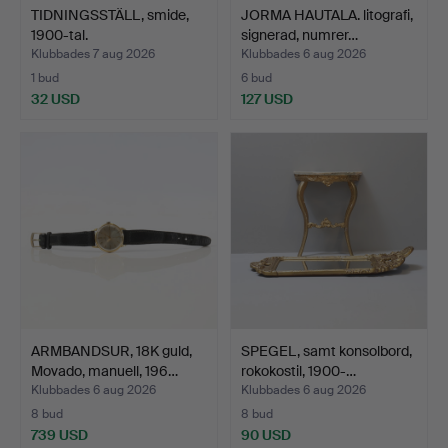
TIDNINGSSTÄLL, smide,
JORMA HAUTALA. litografi,
1900-tal.
signerad, numrer…
Klubbades 7 aug 2026
Klubbades 6 aug 2026
1 bud
6 bud
32 USD
127 USD
ARMBANDSUR, 18K guld,
SPEGEL, samt konsolbord,
Movado, manuell, 196…
rokokostil, 1900-…
Klubbades 6 aug 2026
Klubbades 6 aug 2026
8 bud
8 bud
739 USD
90 USD