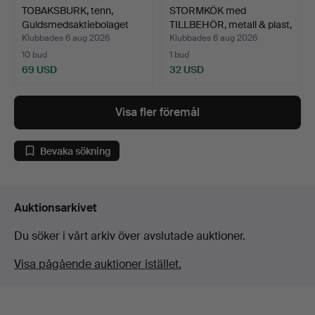
TOBAKSBURK, tenn,
STORMKÖK med
Guldsmedsaktiebolaget
TILLBEHÖR, metall & plast,
(G…
Pr…
Klubbades 6 aug 2026
Klubbades 6 aug 2026
10 bud
1 bud
69 USD
32 USD
Visa fler föremål
Bevaka sökning
Auktionsarkivet
Du söker i vårt arkiv över avslutade auktioner.
Visa pågående auktioner istället.