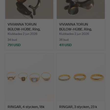
VIVIANNA TORUN
VIVIANNA TORUN
BÜLOW-HÜBE. Ring,
BÜLOW-HÜBE. Ring,
sterlings…
sterlings…
Klubbades 2 jun 2026
Klubbades 2 jun 2026
34 bud
36 bud
791 USD
411 USD
RINGAR, 4 stycken, 18k
RINGAR, 3 stycken, 23 k