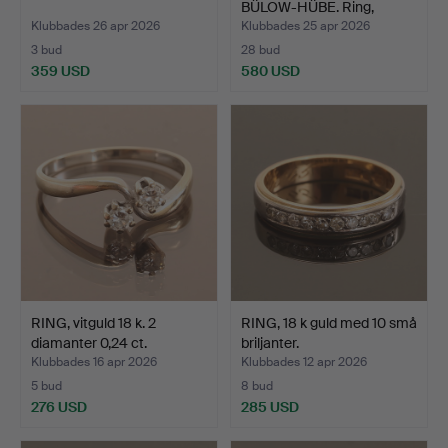
BÜLOW-HÜBE. Ring,
sterlings…
Klubbades 26 apr 2026
Klubbades 25 apr 2026
3 bud
28 bud
359 USD
580 USD
RING, vitguld 18 k. 2
RING, 18 k guld med 10 små
diamanter 0,24 ct.
briljanter.
Klubbades 16 apr 2026
Klubbades 12 apr 2026
5 bud
8 bud
276 USD
285 USD