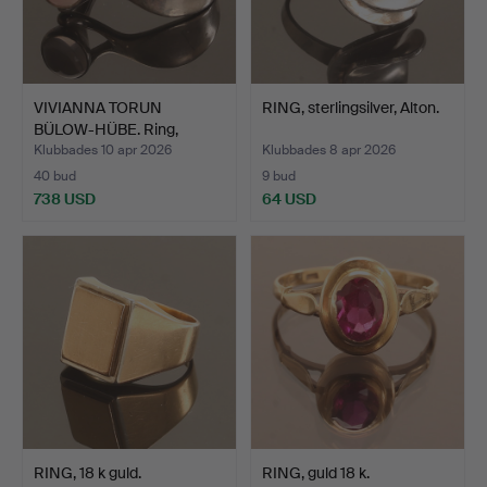
VIVIANNA TORUN
RING, sterlingsilver, Alton.
BÜLOW-HÜBE. Ring,
sterlings…
Klubbades 10 apr 2026
Klubbades 8 apr 2026
40 bud
9 bud
738 USD
64 USD
RING, 18 k guld.
RING, guld 18 k.