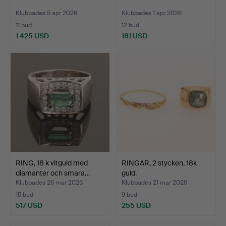
Klubbades 5 apr 2026
Klubbades 1 apr 2026
11 bud
12 bud
1 425 USD
181 USD
RING, 18 k vitguld med
RINGAR, 2 stycken, 18k
diamanter och smara…
guld.
Klubbades 26 mar 2026
Klubbades 21 mar 2026
15 bud
9 bud
517 USD
255 USD