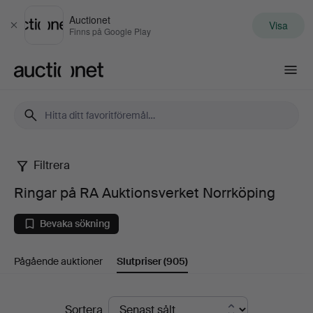
Auctionet
Visa
Stäng
Finns på Google Play
Auctionet.com
Filtrera
Ringar
Ringar på RA Auktionsverket Norrköping
på
Bevaka sökning
RA
Pågående auktioner
Slutpriser
(905)
Auktionsverket
Norrköping
Slutpriser
Sortera