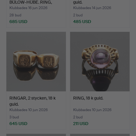
BÜLOW-HÜBE. RING,
guld.
sterlings…
Klubbades 16 jun 2026
Klubbades 14 jun 2026
28 bud
2 bud
685 USD
485 USD
RINGAR, 2 stycken, 18 k
RING, 18 k guld.
guld.
Klubbades 10 jun 2026
Klubbades 10 jun 2026
3 bud
2 bud
645 USD
211 USD