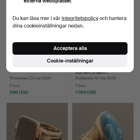
externa webbplatser.
Du kan läsa mer i vår
integritetspolicy
och hantera
dina cookieinställningar nedan.
Acceptera alla
Cookie-inställningar
RING, 23 k guld.
RING, 18 k vitguld med 25
stycken briljant…
Klubbades 23 maj 2026
Klubbades 10 maj 2026
6 bud
11 bud
586 USD
1 069 USD