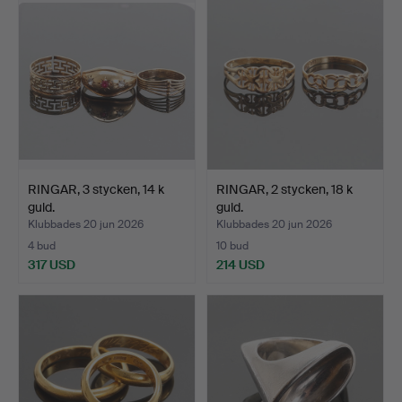
RINGAR, 3 stycken, 14 k
RINGAR, 2 stycken, 18 k
guld.
guld.
Klubbades 20 jun 2026
Klubbades 20 jun 2026
4 bud
10 bud
317 USD
214 USD