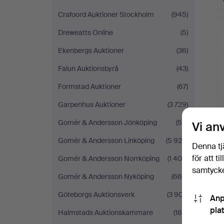
Crafoord Auktioner Stockholm
(945)
Dreweatts Online
(5)
Ekenbergs Auktioner
(36)
Falun Auktionsbyrå
(43)
Formstad Auktioner
(67)
Garpenhus Auktioner
(3 729)
Gomér & Andersson Jönköping
(56)
Vi an
Gomér & Andersson Linköping
(5 920)
Denna tj
för att t
Gomér & Andersson Norrköping
(1 404)
samtycke
Gomér & Andersson Nyköping
(669)
Göteborgs Auktionsverk
(3 907)
Anp
pla
Halmstads Auktionskammare
(160)