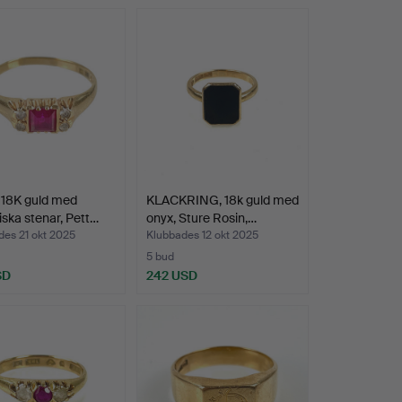
 18K guld med
KLACKRING, 18k guld med
iska stenar, Pett…
onyx, Sture Rosin,…
des 21 okt 2025
Klubbades 12 okt 2025
5 bud
SD
242 USD