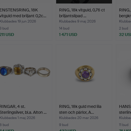
ENSTENSRING, 18K
RING, 18k vitguld, 0,76 ct
RING, 
vitguld med briljant 0,2c…
briljantslipad …
bergkri
Klubbades 19 jun 2026
Klubbades 9 maj 2026
Klubba
3 bud
14 bud
2 bud
211 USD
1 471 USD
32 US
RINGAR, 4 st.
RING, 18k guld med lila
HANS 
Sterlingsilver, bl.a. Alton …
sten och pärlor, A…
sterli
Klubbades 1 maj 2026
Klubbades 20 mar 2026
Klubba
8 bud
9 bud
11 bud
64 USD
432 USD
74 US