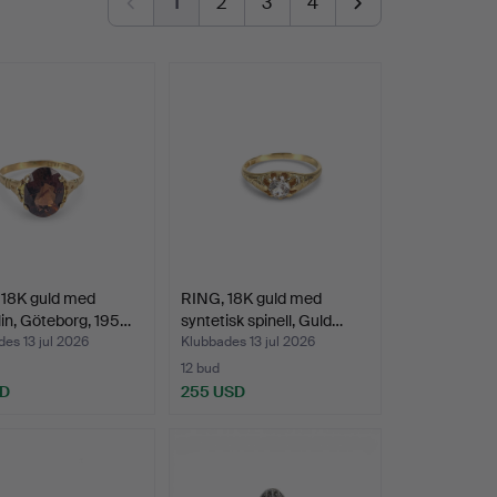
1
2
3
4
 18K guld med
RING, 18K guld med
in, Göteborg, 195…
syntetisk spinell, Guld…
es 13 jul 2026
Klubbades 13 jul 2026
12 bud
SD
255 USD