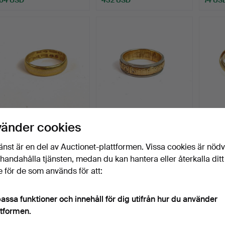
RING, 23K guld, två
EXAMENSRING, 18k gult
TRIOR
vänder cookies
ihopsatta ringar.
och vitt guld, Sporr…
Klubbades 26 jan 2026
Klubbades 26 jan 2026
Klubba
änst är en del av Auctionet-plattformen. Vissa cookies är nöd
5 bud
2 bud
8 bud
illhandahålla tjänsten, medan du kan hantera eller återkalla ditt
529 USD
652 USD
211 U
 för de som används för att:
assa funktioner och innehåll för dig utifrån hur du använder
ttformen.