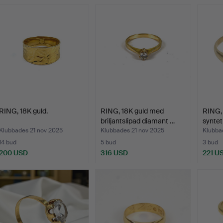
RING, 18K guld.
RING, 18K guld med
RING,
briljantslipad diamant …
syntet
Klubbades 21 nov 2025
Klubbades 21 nov 2025
Klubba
14 bud
5 bud
3 bud
200 USD
316 USD
221 U