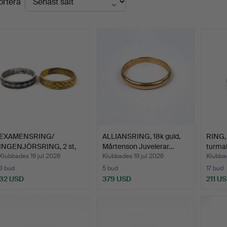
ortera
EXAMENSRING/
ALLIANSRING, 18k guld,
RING,
INGENJÖRSRING, 2 st,
Mårtenson Juvelerar…
turmal
silver s…
Klubbades 19 jul 2026
Klubbades 19 jul 2026
Klubbad
3 bud
5 bud
17 bud
32 USD
379 USD
211 U