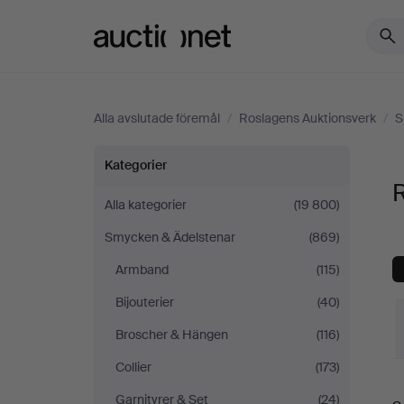
Auctionet.com
Alla avslutade föremål
/
Roslagens Auktionsverk
/
S
Ringar
Kategorier
på
Alla kategorier
(19 800)
Smycken & Ädelstenar
(869)
Roslagens
Armband
(115)
Auktionsverk
Bijouterier
(40)
Broscher & Hängen
(116)
Collier
(173)
S
Garnityrer & Set
(24)