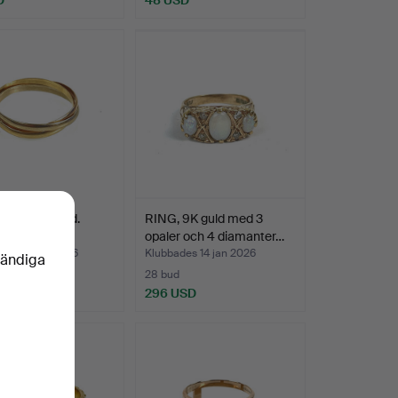
ING, 18K guld.
RING, 9K guld med 3
opaler och 4 diamanter…
des 20 jan 2026
Klubbades 14 jan 2026
vändiga
28 bud
SD
296 USD