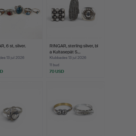
, 6 st, silver.
RINGAR, sterling silver, bl
a Kultasepät S…
es 13 jul 2026
Klubbades 13 jul 2026
11 bud
SD
70 USD