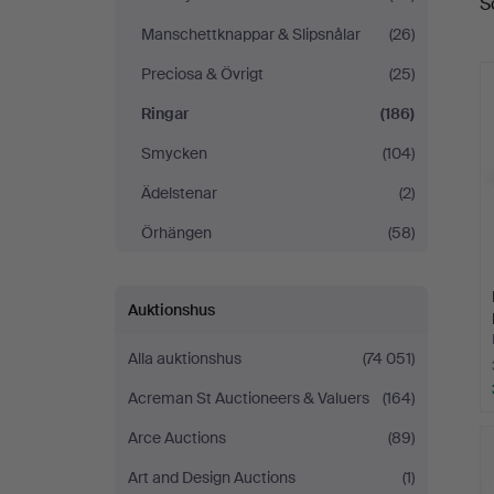
S
Manschettknappar & Slipsnålar
(26)
Preciosa & Övrigt
(25)
Ringar
(186)
Smycken
(104)
Ädelstenar
(2)
Örhängen
(58)
Auktionshus
Alla auktionshus
(74 051)
Acreman St Auctioneers & Valuers
(164)
Arce Auctions
(89)
Art and Design Auctions
(1)