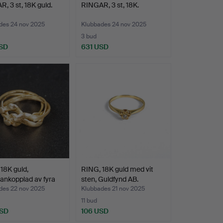
, 3 st, 18K guld.
RINGAR, 3 st, 18K.
des 24 nov 2025
Klubbades 24 nov 2025
3 bud
SD
631 USD
18K guld,
RING, 18K guld med vit
nkopplad av fyra
sten, Guldfynd AB.
des 22 nov 2025
Klubbades 21 nov 2025
11 bud
USD
106 USD