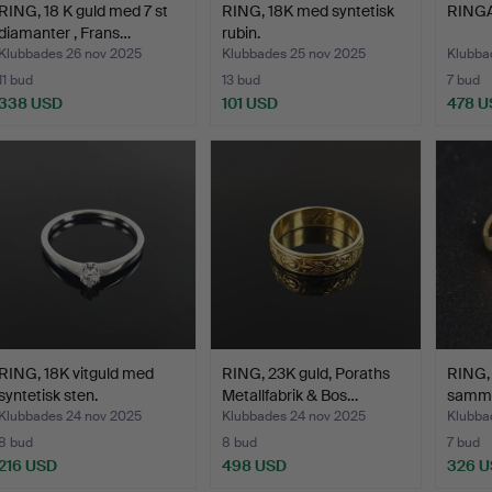
RING, 18 K guld med 7 st
RING, 18K med syntetisk
RINGAR
diamanter , Frans…
rubin.
Klubbades 26 nov 2025
Klubbades 25 nov 2025
Klubba
11 bud
13 bud
7 bud
338 USD
101 USD
478 U
RING, 18K vitguld med
RING, 23K guld, Poraths
RING, 
syntetisk sten.
Metallfabrik & Bos…
samma
ring…
Klubbades 24 nov 2025
Klubbades 24 nov 2025
Klubba
8 bud
8 bud
7 bud
216 USD
498 USD
326 