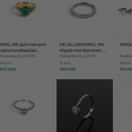
RING, 18K guld med grön
HELALLIANSRING, 18K
RINGAR
cabochonslipad jad…
vitguld med diamanter …
Klubbades 13 jul 2026
Klubbades 13 jul 2026
Klubbad
24 bud
10 bud
19 bud
475 USD
410 USD
116 U