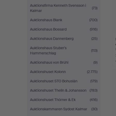
Auktionsfirma Kenneth Svensson i
(73)
Kalmar
Auktionshaus Blank
(700)
Auktionshaus Bossard
(916)
Auktionshaus Dannenberg
(25)
Auktionshaus Stuber's
(113)
Hammerschlag
Auktionshaus von Brühl
(9)
Auktionshuset Kolonn
(2 775)
Auktionshuset STO Bohuslän
(179)
Auktionshuset Thelin & Johansson
(783)
Auktionshuset Thörner & Ek
(416)
Auktionskammaren Sydost Kalmar
(30)