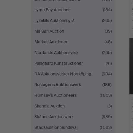
Lyme Bay Auctions
(164)
Lysekils Auktionsbyrå
(205)
Ma San Auction
(39)
Markus Auktioner
(48)
Norrlands Auktionsverk
(265)
Palsgaard Kunstauktioner
(41)
RA Auktionsverket Norrköping
(904)
Roslagens Auktionsverk
(186)
Rumsey’s Auctioneers
(1 803)
Skandia Auktion
(3)
Skånes Auktionsverk
(989)
Stadsauktion Sundsvall
(1 563)