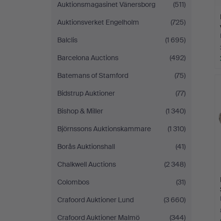
Auktionsmagasinet Vänersborg
(511)
Auktionsverket Engelholm
(725)
Balclis
(1 695)
Barcelona Auctions
(492)
Batemans of Stamford
(75)
Bidstrup Auktioner
(77)
Bishop & Miller
(1 340)
Björnssons Auktionskammare
(1 310)
Borås Auktionshall
(41)
Chalkwell Auctions
(2 348)
Colombos
(31)
Crafoord Auktioner Lund
(3 660)
Crafoord Auktioner Malmö
(344)