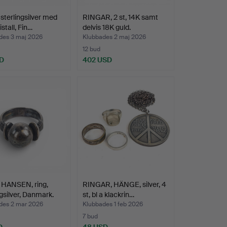
sterlingsilver med
RINGAR, 2 st, 14K samt
stall, Fin…
delvis 18K guld.
des 3 maj 2026
Klubbades 2 maj 2026
12 bud
D
402 USD
HANSEN, ring,
RINGAR, HÄNGE, silver, 4
ngsilver, Danmark.
st, bl a klackrin…
des 2 mar 2026
Klubbades 1 feb 2026
7 bud
D
48 USD