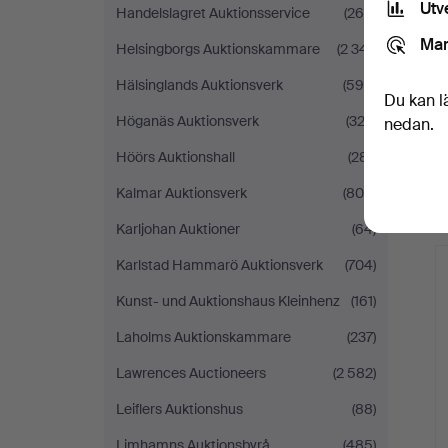
Utv
Handelslagret Auktionsservice
(265)
Mar
Helsingborgs Auktionskammare
(2 341)
Hälsinglands Auktionsverk
(594)
Du kan l
Höganäs Auktionsverk
(322)
nedan.
Höörs Auktionshall
(281)
Kalmar Auktionsverk
(806)
Karljohan Auktioner
(64)
Karlstad Hammarö Auktionsverk
(704)
Kunst- und Auktionshaus Kleinhenz
(161)
Laholms Auktionskammare
(237)
Lawrences Auctioneers
(2 582)
Leiflers Auktionshus
(88)
Limhamns Auktionsbyrå
(485)