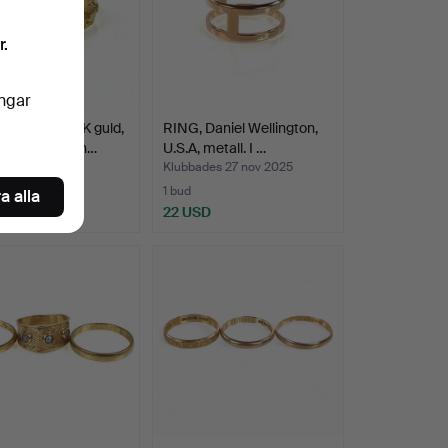
r.
ingar
RSRING, 18K guld,
RING, Daniel Wellington,
ngarföreställn…
U.S.A, metall. I …
des 1 dec 2025
Klubbades 27 nov 2025
1 bud
a alla
USD
22 USD