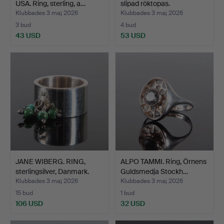
USA. Ring, sterling, a…
slipad röktopas.
Klubbades 3 maj 2026
Klubbades 3 maj 2026
3 bud
4 bud
43 USD
53 USD
JANE WIBERG. RING,
ALPO TAMMI. Ring, Örnens
sterlingsilver, Danmark.
Guldsmedja Stockh…
Klubbades 3 maj 2026
Klubbades 3 maj 2026
15 bud
1 bud
106 USD
32 USD