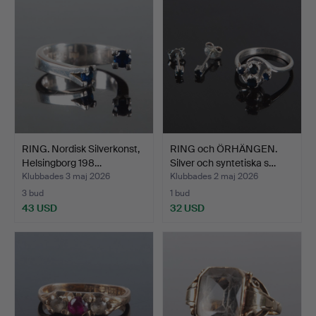
RING. Nordisk Silverkonst,
RING och ÖRHÄNGEN.
Helsingborg 198…
Silver och syntetiska s…
Klubbades 3 maj 2026
Klubbades 2 maj 2026
3 bud
1 bud
43 USD
32 USD