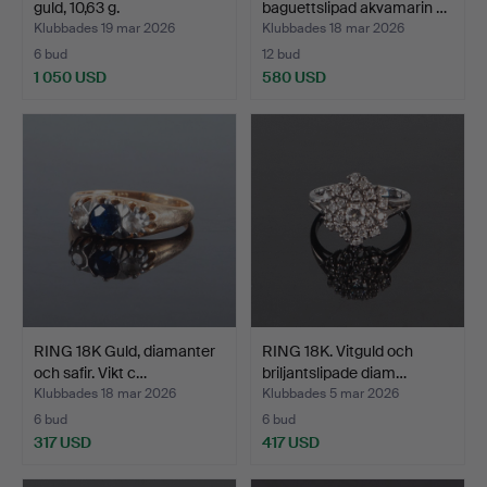
guld, 10,63 g.
baguettslipad akvamarin …
Klubbades 19 mar 2026
Klubbades 18 mar 2026
6 bud
12 bud
1 050 USD
580 USD
RING 18K Guld, diamanter
RING 18K. Vitguld och
och safir. Vikt c…
briljantslipade diam…
Klubbades 18 mar 2026
Klubbades 5 mar 2026
6 bud
6 bud
317 USD
417 USD