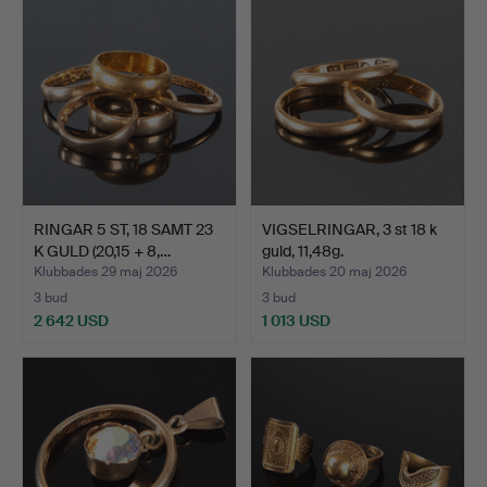
RINGAR 5 ST, 18 SAMT 23
VIGSELRINGAR, 3 st 18 k
K GULD (20,15 + 8,…
guld, 11,48g.
Klubbades 29 maj 2026
Klubbades 20 maj 2026
3 bud
3 bud
2 642 USD
1 013 USD