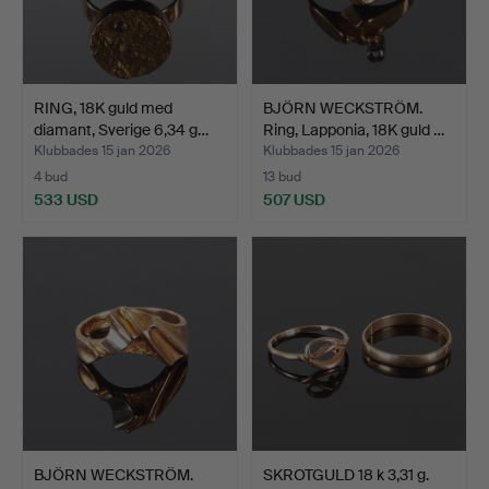
RING, 18K guld med
BJÖRN WECKSTRÖM.
diamant, Sverige 6,34 g…
Ring, Lapponia, 18K guld …
Klubbades 15 jan 2026
Klubbades 15 jan 2026
4 bud
13 bud
533 USD
507 USD
BJÖRN WECKSTRÖM.
SKROTGULD 18 k 3,31 g.