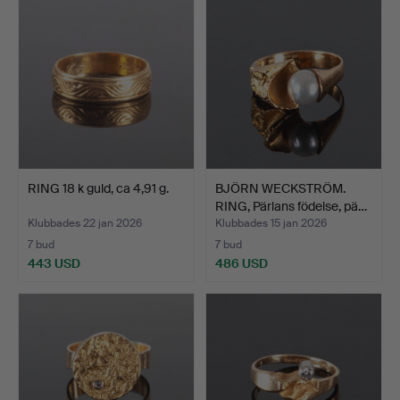
RING 18 k guld, ca 4,91 g.
BJÖRN WECKSTRÖM.
RING, Pärlans födelse, pä…
Klubbades 22 jan 2026
Klubbades 15 jan 2026
7 bud
7 bud
443 USD
486 USD