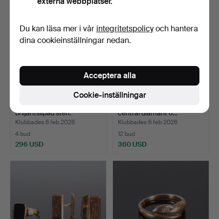
externa webbplatser.
Du kan läsa mer i vår
integritetspolicy
och hantera
dina cookieinställningar nedan.
Acceptera alla
Cookie-inställningar
RING, 18K vitguld, med
RING. vitt guld 18 k med
briljantslipad sten.
central diamant o…
Klubbades 6 feb 2026
Klubbades 6 feb 2026
4 bud
12 bud
296 USD
360 USD