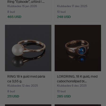
Ring ”Episode”, utförd i …
Klubbades 15 jan 2026
Klubbades 17 dec 2025
8 bud
10 bud
465 USD
248 USD
RING 18 k guld med pärla
LORDRING, 18 K guld, med
ca 3,55 g.
cabochonslipad bl…
Klubbades 12 dec 2025
Klubbades 6 dec 2025
8 bud
10 bud
211 USD
285 USD