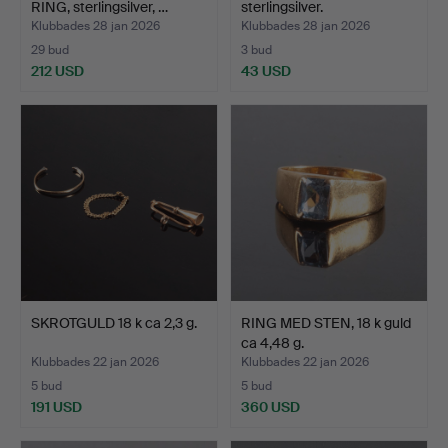
RING, sterlingsilver, …
sterlingsilver.
Klubbades 28 jan 2026
Klubbades 28 jan 2026
29 bud
3 bud
212 USD
43 USD
SKROTGULD 18 k ca 2,3 g.
RING MED STEN, 18 k guld
ca 4,48 g.
Klubbades 22 jan 2026
Klubbades 22 jan 2026
5 bud
5 bud
191 USD
360 USD