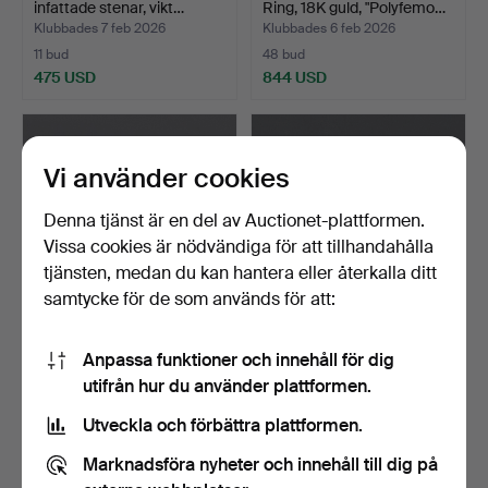
infattade stenar, vikt…
Ring, 18K guld, "Polyfemo…
Klubbades 7 feb 2026
Klubbades 6 feb 2026
11 bud
48 bud
475 USD
844 USD
Vi använder cookies
Denna tjänst är en del av Auctionet-plattformen.
Vissa cookies är nödvändiga för att tillhandahålla
tjänsten, medan du kan hantera eller återkalla ditt
samtycke för de som används för att:
RING med blå sten 18 k
RING, 10K guld. 4,15 g.
Anpassa funktioner och innehåll för dig
guld ca 2,07 g.
utifrån hur du använder plattformen.
Klubbades 6 feb 2026
Klubbades 6 feb 2026
6 bud
7 bud
Utveckla och förbättra plattformen.
138 USD
180 USD
Marknadsföra nyheter och innehåll till dig på