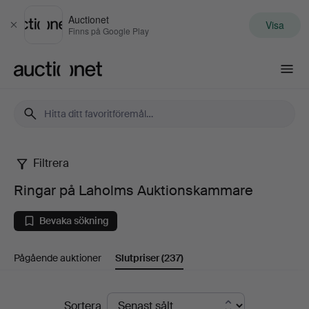
Auctionet
Visa
Stäng
Finns på Google Play
Auctionet.com
Filtrera
Ringar
Ringar på Laholms Auktionskammare
på
Bevaka sökning
Laholms
Pågående auktioner
Slutpriser
(237)
Auktionskammare
Slutpriser
Sortera