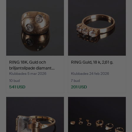
RING 18K. Guld och
RING Guld, 18 k, 2,61 g.
briljantslipade diamant…
Klubbades 5 mar 2026
Klubbades 24 feb 2026
10 bud
7 bud
541 USD
201 USD