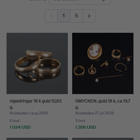
1
5
vigselringar 18 k guld 10,83
SMYCKEN, guld 18 k, ca 19,7
g.
g.
Klubbades 1 aug 2026
Klubbades 27 jul 2026
6 bud
3 bud
1 034 USD
1 266 USD