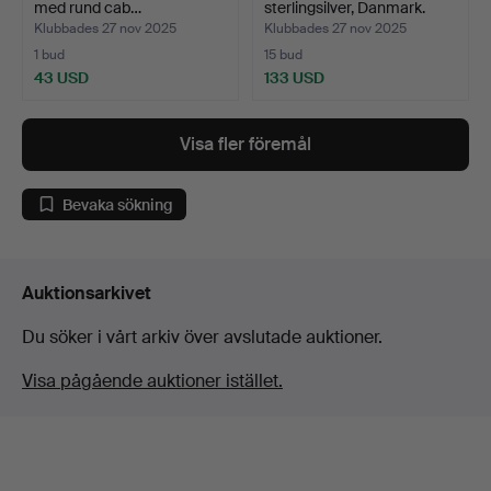
med rund cab…
sterlingsilver, Danmark.
Klubbades 27 nov 2025
Klubbades 27 nov 2025
1 bud
15 bud
43 USD
133 USD
Visa fler föremål
Bevaka sökning
Auktionsarkivet
Du söker i vårt arkiv över avslutade auktioner.
Visa pågående auktioner istället.