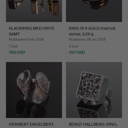
KLACKRING MED ONYX
RING 18 K GULD med två
SAMT
stenar, 3,29 g.
MANCHETTKNAPPAR 18…
Klubbades 6 feb 2026
Klubbades 28 jan 2026
7 bud
4 bud
760 USD
297 USD
HERIBERT ENGELBERT.
BENGT HALLBERG. RING,