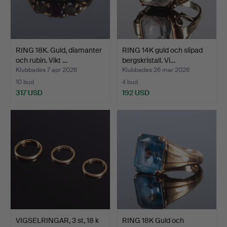
RING 18K. Guld, diamanter
RING 14K guld och slipad
och rubin. Vikt …
bergskristall. Vi…
Klubbades 7 apr 2026
Klubbades 26 mar 2026
10 bud
4 bud
317 USD
192 USD
VIGSELRINGAR, 3 st, 18 k
RING 18K Guld och