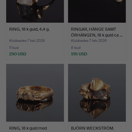
RING, 18 k guld, 4,4 g.
RINGAR, HÄNGE SAMT
ÖRHÄNGEN, 18 k guld ca …
Klubbades 7 feb 2026
Klubbades 7 feb 2026
11 bud
8 bud
290 USD
915 USD
RING, 18 k guld med
BJÖRN WECKSTRÖM.