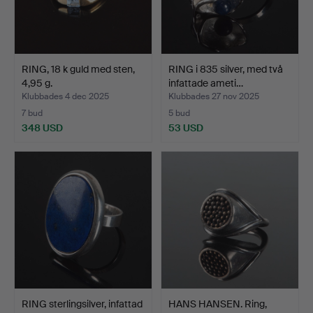
RING, 18 k guld med sten,
RING i 835 silver, med två
4,95 g.
infattade ameti…
Klubbades 4 dec 2025
Klubbades 27 nov 2025
7 bud
5 bud
348 USD
53 USD
RING sterlingsilver, infattad
HANS HANSEN. Ring,