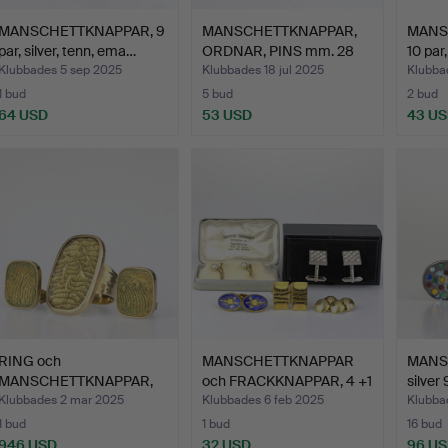
MANSCHETTKNAPPAR, 9
MANSCHETTKNAPPAR,
MANS
par, silver, tenn, ema…
ORDNAR, PINS mm. 28
10 par
dela…
Klubbades 5 sep 2025
Klubbades 18 jul 2025
Klubba
1 bud
5 bud
2 bud
64 USD
53 USD
43 U
RING och
MANSCHETTKNAPPAR
MANS
MANSCHETTKNAPPAR,
och FRACKKNAPPAR, 4 +1
silver
guld 14k, märkt…
pa…
emalj
Klubbades 2 mar 2025
Klubbades 6 feb 2025
Klubba
1 bud
1 bud
16 bud
946 USD
32 USD
96 U