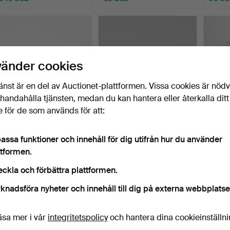
vänder cookies
änst är en del av Auctionet-plattformen. Vissa cookies är nöd
illhandahålla tjänsten, medan du kan hantera eller återkalla ditt
 för de som används för att:
MANSCHETTKNAPPAR,
MANSCHETTKNAPPAR, 3
MANS
BROSCH och DOSA med
par, vit- och gulmetal…
och
assa funktioner och innehåll för dig utifrån hur du använder
karn…
SLIP
Klubbades 5 dec 2024
Klubbades 29 nov 2024
Klubba
ttformen.
2…
1 bud
1 bud
16 bud
32 USD
32 USD
182 U
eckla och förbättra plattformen.
knadsföra nyheter och innehåll till dig på externa webbplatse
äsa mer i vår
integritetspolicy
och hantera dina cookieinställn