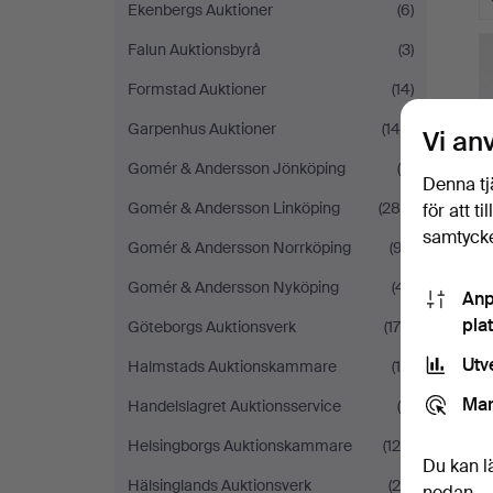
Ekenbergs Auktioner
(6)
Falun Auktionsbyrå
(3)
Formstad Auktioner
(14)
Garpenhus Auktioner
(148)
Vi an
Gomér & Andersson Jönköping
(6)
Denna tj
Gomér & Andersson Linköping
(289)
för att t
samtycke
Gomér & Andersson Norrköping
(97)
Gomér & Andersson Nyköping
(41)
Anp
pla
Göteborgs Auktionsverk
(176)
Utv
Halmstads Auktionskammare
(10)
Mar
Handelslagret Auktionsservice
(9)
Helsingborgs Auktionskammare
(126)
Du kan l
Hälsinglands Auktionsverk
(25)
nedan.