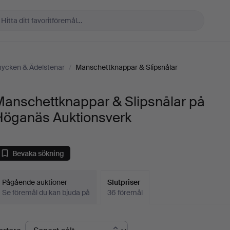
ycken & Ädelstenar
/
Manschettknappar & Slipsnålar
Manschettknappar & Slipsnålar på
Höganäs Auktionsverk
Bevaka sökning
Pågående auktioner
Slutpriser
Se föremål du kan bjuda på
36 föremål
lutpriser