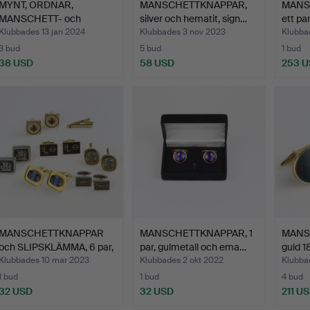
MYNT, ORDNAR,
MANSCHETTKNAPPAR,
MANS
MANSCHETT- och
silver och hematit, sign…
ett pa
SKJORTKNAPPAR…
Klubbades 13 jan 2024
Klubbades 3 nov 2023
Klubba
3 bud
5 bud
1 bud
38 USD
58 USD
253 
MANSCHETTKNAPPAR
MANSCHETTKNAPPAR, 1
MANS
och SLIPSKLÄMMA, 6 par,
par, gulmetall och ema…
guld 1
1…
Klubbades 10 mar 2023
Klubbades 2 okt 2022
Klubba
1 bud
1 bud
4 bud
32 USD
32 USD
211 U