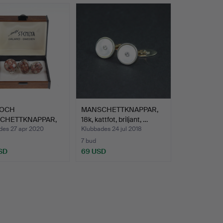
 OCH
MANSCHETTKNAPPAR,
CHETTKNAPPAR,
18k, kattfot, briljant, …
 och silv…
des 27 apr 2020
Klubbades 24 jul 2018
7 bud
SD
69 USD