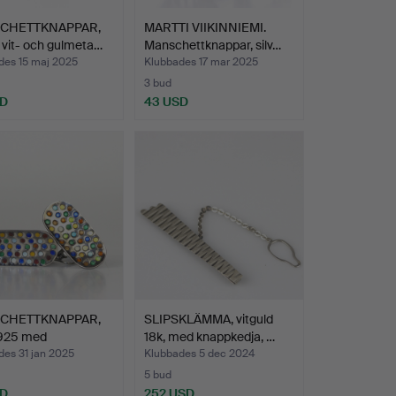
CHETTKNAPPAR,
MARTTI VIIKINNIEMI.
, vit- och gulmeta…
Manschettknappar, silv…
des 15 maj 2025
Klubbades 17 mar 2025
3 bud
SD
43 USD
CHETTKNAPPAR,
SLIPSKLÄMMA, vitguld
 925 med
18k, med knappkedja, …
erad…
des 31 jan 2025
Klubbades 5 dec 2024
5 bud
SD
252 USD