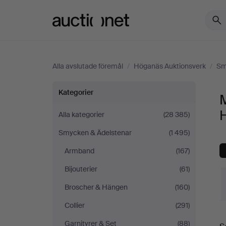
Auctionet.com
Alla avslutade föremål
/
Höganäs Auktionsverk
/
Sm
Manschettknappar
Kategorier
&
Alla kategorier
(28 385)
Smycken & Ädelstenar
(1 495)
Slipsnålar
Armband
(167)
på
Bijouterier
(61)
Höganäs
Broscher & Hängen
(160)
Collier
(291)
Auktionsverk
S
Garnityrer & Set
(88)