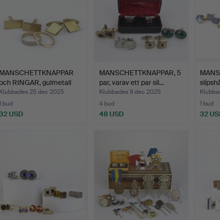
MANSCHETTKNAPPAR
MANSCHETTKNAPPAR, 5
MANS
och RINGAR, gulmetall
par, varav ett par sil…
slipsh
och…
Klubbades 25 dec 2025
Klubbades 9 dec 2025
Klubba
1 bud
4 bud
1 bud
32 USD
48 USD
32 US