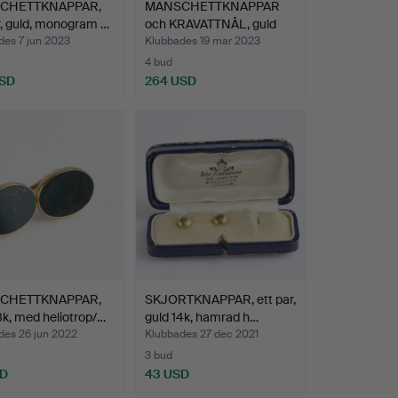
CHETTKNAPPAR,
MANSCHETTKNAPPAR
r, guld, monogram …
och KRAVATTNÅL, guld
14k/…
des 7 jun 2023
Klubbades 19 mar 2023
4 bud
USD
264 USD
CHETTKNAPPAR,
SKJORTKNAPPAR, ett par,
8k, med heliotrop/…
guld 14k, hamrad h…
des 26 jun 2022
Klubbades 27 dec 2021
3 bud
SD
43 USD