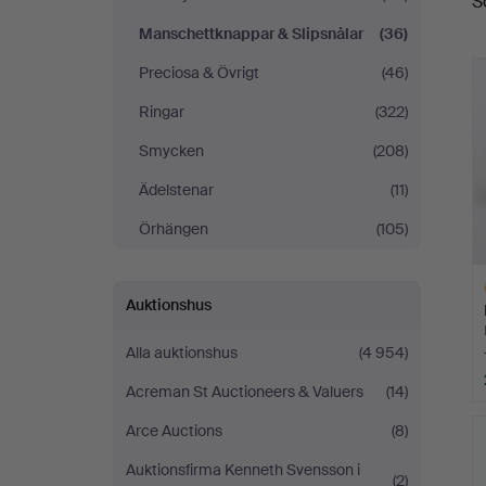
S
Manschettknappar & Slipsnålar
(36)
Preciosa & Övrigt
(46)
Ringar
(322)
Smycken
(208)
Ädelstenar
(11)
Örhängen
(105)
Auktionshus
Alla auktionshus
(4 954)
Acreman St Auctioneers & Valuers
(14)
Ut
Arce Auctions
(8)
f
Auktionsfirma Kenneth Svensson i
(2)