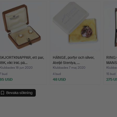
SKJORTKNAPPAR, ett par,
HÄNGE, porfyr och silver,
RING
18K, vikt inkl. pä…
Ateljé Stenlya, …
MANS
porfyr
Klubbades 18 jun 2020
Klubbades 7 maj 2020
Klubba
7 bud
4 bud
15 bud
85 USD
48 USD
275 U
Bevaka sökning