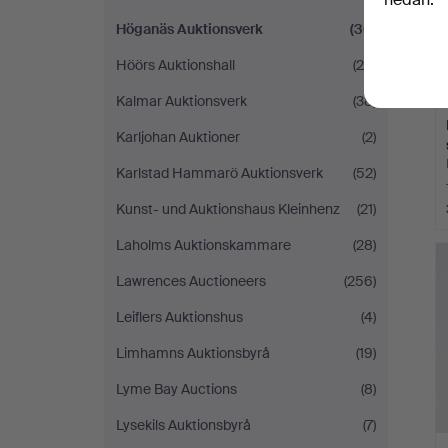
Höganäs Auktionsverk
(36)
Höörs Auktionshall
(24)
Kalmar Auktionsverk
(38)
Karljohan Auktioner
(2)
Karlstad Hammarö Auktionsverk
(52)
Kunst- und Auktionshaus Kleinhenz
(21)
Laholms Auktionskammare
(28)
Lawrences Auctioneers
(256)
Leiflers Auktionshus
(4)
Limhamns Auktionsbyrå
(19)
Lyme Bay Auctions
(8)
Lysekils Auktionsbyrå
(7)