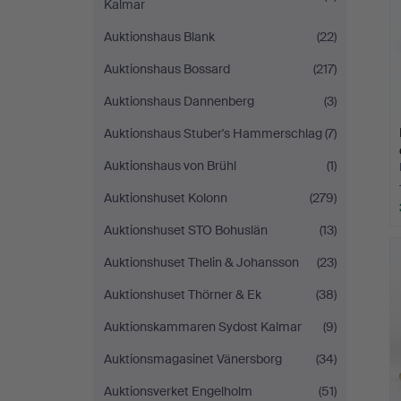
Kalmar
Auktionshaus Blank
(22)
Auktionshaus Bossard
(217)
Auktionshaus Dannenberg
(3)
Auktionshaus Stuber's Hammerschlag
(7)
Auktionshaus von Brühl
(1)
Auktionshuset Kolonn
(279)
Auktionshuset STO Bohuslän
(13)
Auktionshuset Thelin & Johansson
(23)
Auktionshuset Thörner & Ek
(38)
Auktionskammaren Sydost Kalmar
(9)
Auktionsmagasinet Vänersborg
(34)
Auktionsverket Engelholm
(51)