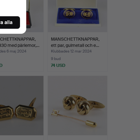
a alla
CHETTKNAPPAR,
MANSCHETTKNAPPAR,
 830 med pärlemor,…
ett par, gulmetall och e…
des 6 maj 2024
Klubbades 12 mar 2024
9 bud
D
74 USD