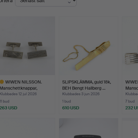
ortera
WIWEN NILSSON.
SLIPSKLÄMMA, guld 18k,
WIWE
Manschettknappar,
BEH Bengt Hallberg …
Mansch
sterlings…
var…
Klubbades 12 jul 2026
Klubbades 3 jun 2026
Klubba
11 bud
1 bud
7 bud
263 USD
610 USD
232 U
valt
öremål