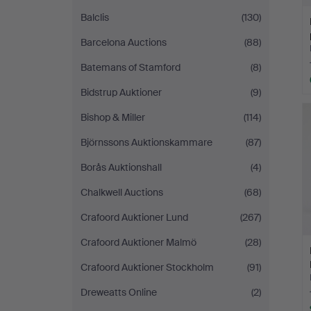
Balclis
(130)
Barcelona Auctions
(88)
Batemans of Stamford
(8)
Bidstrup Auktioner
(9)
Bishop & Miller
(114)
Björnssons Auktionskammare
(87)
Borås Auktionshall
(4)
Chalkwell Auctions
(68)
Crafoord Auktioner Lund
(267)
Crafoord Auktioner Malmö
(28)
Crafoord Auktioner Stockholm
(91)
Dreweatts Online
(2)