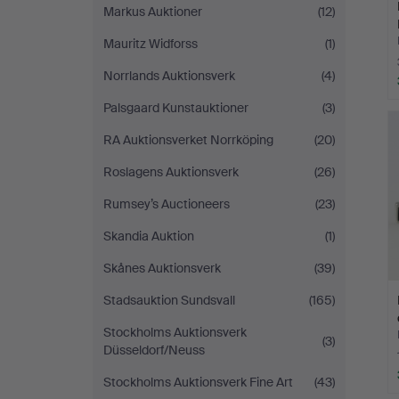
Markus Auktioner
(12)
Mauritz Widforss
(1)
Norrlands Auktionsverk
(4)
Palsgaard Kunstauktioner
(3)
RA Auktionsverket Norrköping
(20)
Roslagens Auktionsverk
(26)
Rumsey’s Auctioneers
(23)
Skandia Auktion
(1)
Skånes Auktionsverk
(39)
Stadsauktion Sundsvall
(165)
Stockholms Auktionsverk
(3)
Düsseldorf/Neuss
Stockholms Auktionsverk Fine Art
(43)