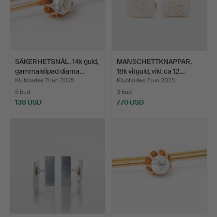
SÄKERHETSNÅL, 14k guld,
MANSCHETTKNAPPAR,
gammalslipad diama…
18k vitguld, vikt ca 12,…
Klubbades 11 jun 2025
Klubbades 7 jun 2025
5 bud
3 bud
138 USD
770 USD