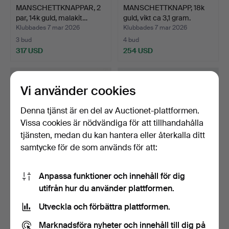
MANSCHETTKNAPPAR, 2
MANSCHETTKNAPP, 18k
par, 14k guld, malakit…
guld, vikt ca 3,1 gram.
Klubbades 7 mar 2026
Klubbades 7 mar 2026
3 bud
4 bud
317 USD
254 USD
Vi använder cookies
Denna tjänst är en del av Auctionet-plattformen.
Vissa cookies är nödvändiga för att tillhandahålla
tjänsten, medan du kan hantera eller återkalla ditt
samtycke för de som används för att:
Anpassa funktioner och innehåll för dig
HÄNGEN/ KNAPPAR, 5 st,
SLIPSHÅLLARE och
utifrån hur du använder plattformen.
22k guld, vikt ca 2…
KRAVATTNÅL, 18k guld.
Vik…
Klubbades 6 mar 2026
Klubbades 12 feb 2026
Utveckla och förbättra plattformen.
3 bud
7 bud
2 321 USD
466 USD
Marknadsföra nyheter och innehåll till dig på