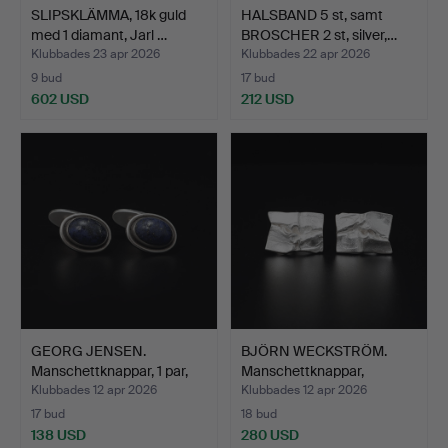
SLIPSKLÄMMA, 18k guld
HALSBAND 5 st, samt
med 1 diamant, Jarl …
BROSCHER 2 st, silver,…
Klubbades 23 apr 2026
Klubbades 22 apr 2026
9 bud
17 bud
602 USD
212 USD
GEORG JENSEN.
BJÖRN WECKSTRÖM.
Manschettknappar, 1 par,
Manschettknappar,
des…
"Androm…
Klubbades 12 apr 2026
Klubbades 12 apr 2026
17 bud
18 bud
138 USD
280 USD