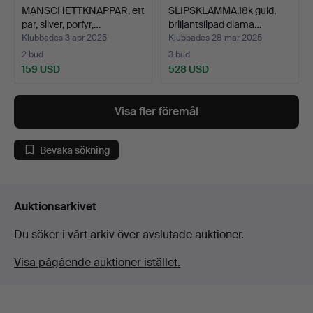
MANSCHETTKNAPPAR, ett
SLIPSKLÄMMA,18k guld,
par, silver, porfyr,…
briljantslipad diama…
Klubbades 3 apr 2025
Klubbades 28 mar 2025
2 bud
3 bud
159 USD
528 USD
Visa fler föremål
Bevaka sökning
Auktionsarkivet
Du söker i vårt arkiv över avslutade auktioner.
Visa pågående auktioner istället.