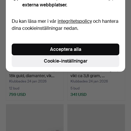
externa webbplatser.
Du kan läsa mer i vår
integritetspolicy
och hantera
dina cookieinställningar nedan.
Acceptera alla
Cookie-inställningar
MANSCHETTKNAPPAR,
SLIPSHÅLLARE, 18k guld,
18k guld, diamanter, vik…
vikt ca 3,8 gram, …
Klubbades 24 jan 2026
Klubbades 24 jan 2026
12 bud
5 bud
799 USD
341 USD