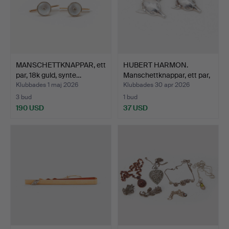
MANSCHETTKNAPPAR, ett
HUBERT HARMON.
par, 18k guld, synte…
Manschettknappar, ett par,
…
Klubbades 1 maj 2026
Klubbades 30 apr 2026
3 bud
1 bud
190 USD
37 USD