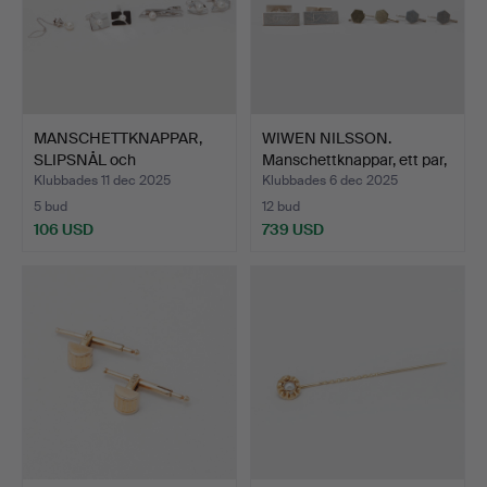
MANSCHETTKNAPPAR,
WIWEN NILSSON.
SLIPSNÅL och
Manschettknappar, ett par,
SLIPSKLÄMMA…
…
Klubbades 11 dec 2025
Klubbades 6 dec 2025
5 bud
12 bud
106 USD
739 USD