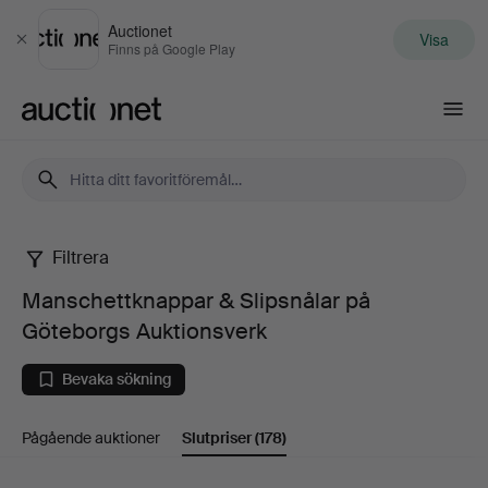
Auctionet
Visa
Stäng
Finns på Google Play
Auctionet.com
Filtrera
Manschettknappar
Manschettknappar & Slipsnålar på
&
Göteborgs Auktionsverk
Slipsnålar
Bevaka sökning
på
Pågående auktioner
Slutpriser
(178)
Göteborgs