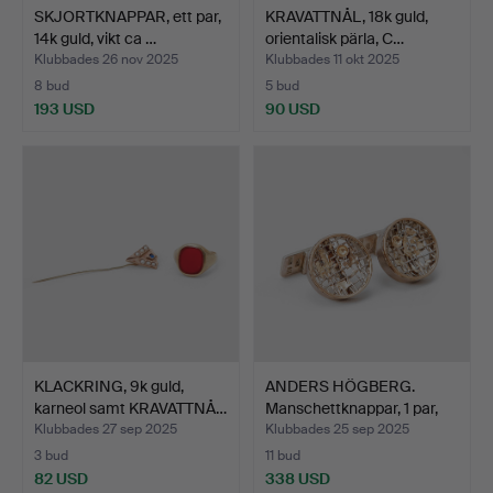
SKJORTKNAPPAR, ett par,
KRAVATTNÅL, 18k guld,
14k guld, vikt ca …
orientalisk pärla, C…
Klubbades 26 nov 2025
Klubbades 11 okt 2025
8 bud
5 bud
193 USD
90 USD
KLACKRING, 9k guld,
ANDERS HÖGBERG.
karneol samt KRAVATTNÅ…
Manschettknappar, 1 par,
s…
Klubbades 27 sep 2025
Klubbades 25 sep 2025
3 bud
11 bud
82 USD
338 USD