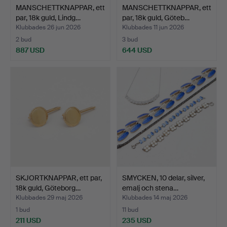
MANSCHETTKNAPPAR, ett
MANSCHETTKNAPPAR, ett
par, 18k guld, Lindg…
par, 18k guld, Göteb…
Klubbades 26 jun 2026
Klubbades 11 jun 2026
2 bud
3 bud
887 USD
644 USD
SKJORTKNAPPAR, ett par,
SMYCKEN, 10 delar, silver,
18k guld, Göteborg…
emalj och stena…
Klubbades 29 maj 2026
Klubbades 14 maj 2026
1 bud
11 bud
211 USD
235 USD