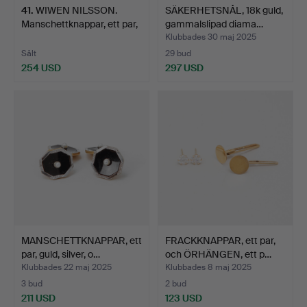
41
.
WIWEN NILSSON.
SÄKERHETSNÅL, 18k guld,
Manschettknappar, ett par,
gammalslipad diama…
…
Klubbades 30 maj 2025
Sålt
29 bud
254 USD
297 USD
MANSCHETTKNAPPAR, ett
FRACKKNAPPAR, ett par,
par, guld, silver, o…
och ÖRHÄNGEN, ett p…
Klubbades 22 maj 2025
Klubbades 8 maj 2025
3 bud
2 bud
211 USD
123 USD