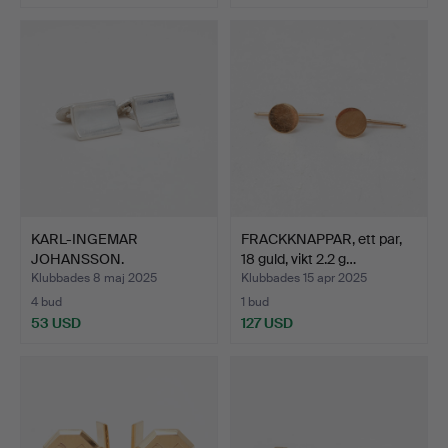
KARL-INGEMAR
FRACKKNAPPAR, ett par,
JOHANSSON.
18 guld, vikt 2.2 g…
Manschettknappar, …
Klubbades 8 maj 2025
Klubbades 15 apr 2025
4 bud
1 bud
53 USD
127 USD