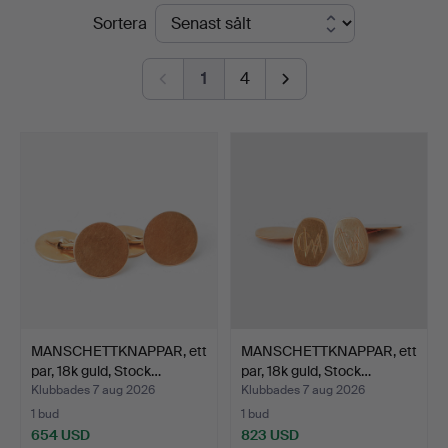
Slutpriser
Sortera
Auktionsverk
1
4
MANSCHETTKNAPPAR, ett
MANSCHETTKNAPPAR, ett
par, 18k guld, Stock…
par, 18k guld, Stock…
Klubbades 7 aug 2026
Klubbades 7 aug 2026
1 bud
1 bud
654 USD
823 USD