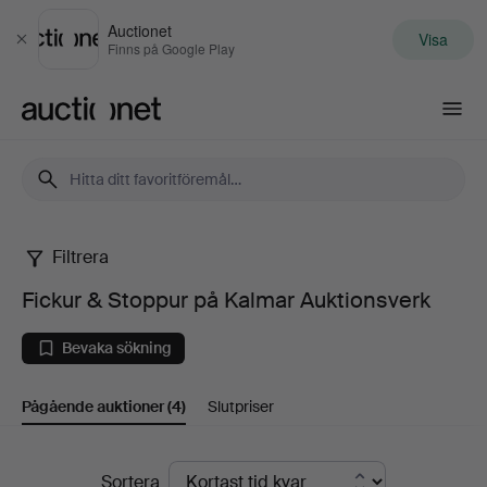
Auctionet
Visa
Stäng
Finns på Google Play
Auctionet.com
Filtrera
Fickur
Fickur & Stoppur på Kalmar Auktionsverk
&
Bevaka sökning
Stoppur
Pågående auktioner
(4)
Slutpriser
på
Kalmar
Pågående
Sortera