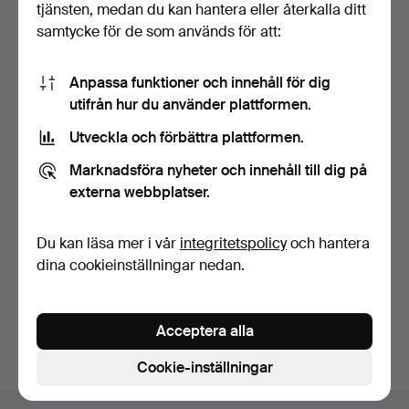
tjänsten, medan du kan hantera eller återkalla ditt
samtycke för de som används för att:
Anpassa funktioner och innehåll för dig
utifrån hur du använder plattformen.
Utveckla och förbättra plattformen.
FICKUR, delvis silver,
FICKUR med kedja, stål,
Helvetia.
1900-tal.
Marknadsföra nyheter och innehåll till dig på
6 dagar
7 dagar
externa webbplatser.
Värdering
Värdering
53 USD
53 USD
Du kan läsa mer i vår
integritetspolicy
och hantera
dina cookieinställningar nedan.
Bevaka sökning
Du kan också söka i
vårt arkiv med avslutade auktioner
.
Acceptera alla
Cookie-inställningar
Sidfotsnavigation