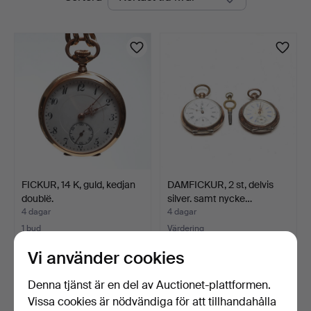
auktioner
Auktionsverk
FICKUR, 14 K, guld, kedjan
DAMFICKUR, 2 st, delvis
doublë.
silver. samt nycke…
4 dagar
4 dagar
1 bud
Värdering
311 USD
95 USD
Vi använder cookies
Denna tjänst är en del av Auctionet-plattformen.
Vissa cookies är nödvändiga för att tillhandahålla