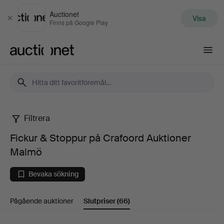
Auctionet
Visa
Stäng
Finns på Google Play
Auctionet.com
Filtrera
Fickur
Fickur & Stoppur på Crafoord Auktioner
&
Malmö
Stoppur
Bevaka sökning
på
Pågående auktioner
Slutpriser
(66)
Crafoord