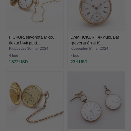
FICKUR, savonett, Mido,
DAMFICKUR, 14k guld. Bär
fickur i 14k guld.…
graverat årtal 19…
Klubbades 30 mar 2024
Klubbades 17 mar 2024
4 bud
7 bud
1 372 USD
234 USD