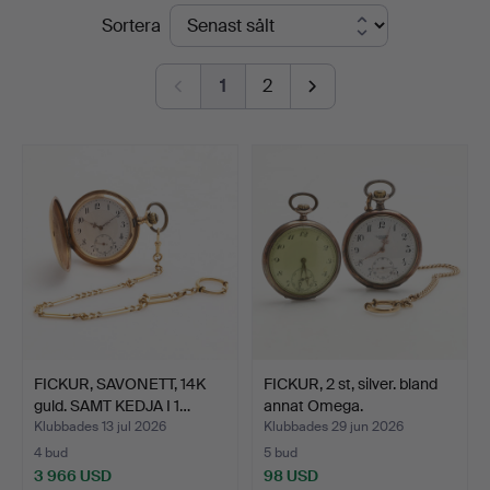
Slutpriser
Sortera
Auktioner
Malmö
1
2
FICKUR, SAVONETT, 14K
FICKUR, 2 st, silver. bland
guld. SAMT KEDJA I 1…
annat Omega.
Klubbades 13 jul 2026
Klubbades 29 jun 2026
4 bud
5 bud
3 966 USD
98 USD