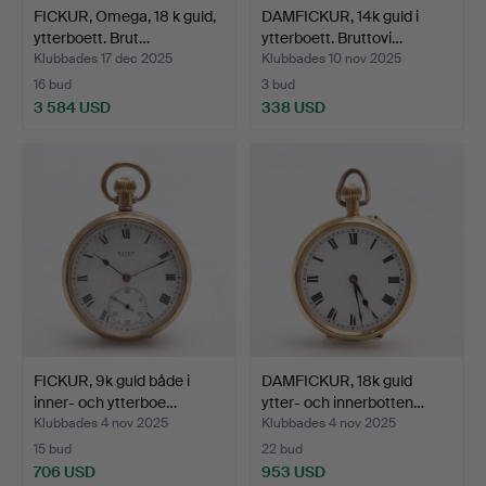
FICKUR, Omega, 18 k guld,
DAMFICKUR, 14k guld i
ytterboett. Brut…
ytterboett. Bruttovi…
Klubbades 17 dec 2025
Klubbades 10 nov 2025
16 bud
3 bud
3 584 USD
338 USD
FICKUR, 9k guld både i
DAMFICKUR, 18k guld
inner- och ytterboe…
ytter- och innerbotten…
Klubbades 4 nov 2025
Klubbades 4 nov 2025
15 bud
22 bud
706 USD
953 USD