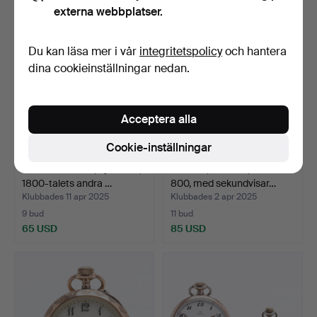
externa webbplatser.
Du kan läsa mer i vår
integritetspolicy
och hantera
dina cookieinställningar nedan.
Acceptera alla
Cookie-inställningar
FICKURSSTÄLL, nyrokoko,
FICKUR, OMEGA, silver
1800-talets andra …
800, med sekundvisar…
Klubbades 11 apr 2025
Klubbades 2 apr 2025
9 bud
11 bud
65 USD
85 USD