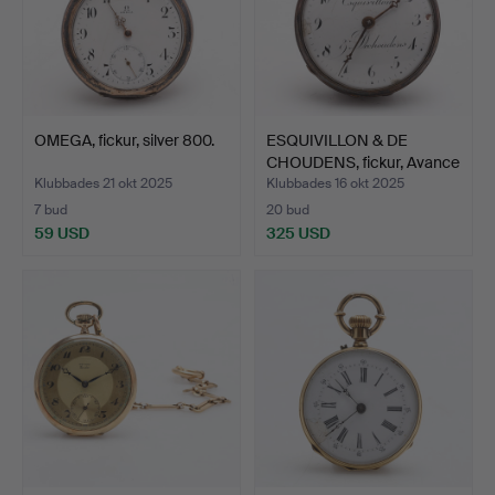
OMEGA, fickur, silver 800.
ESQUIVILLON & DE
CHOUDENS, fickur, Avance
…
Klubbades 21 okt 2025
Klubbades 16 okt 2025
7 bud
20 bud
59 USD
325 USD