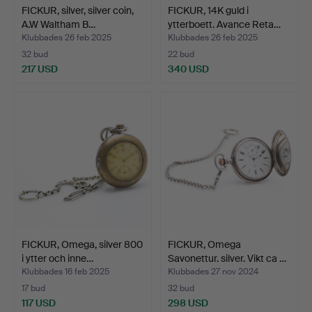
FICKUR, silver, silver coin,
FICKUR, 14K guld i
A.W Waltham B…
ytterboett. Avance Reta…
Klubbades 26 feb 2025
Klubbades 26 feb 2025
32 bud
22 bud
217 USD
340 USD
FICKUR, Omega, silver 800
FICKUR, Omega
i ytter och inne…
Savonettur. silver. Vikt ca …
Klubbades 16 feb 2025
Klubbades 27 nov 2024
17 bud
32 bud
117 USD
298 USD