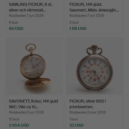
SAMLING FICKUR, 6 st,
FICKUR, 14K guld.
silver och vitmetall…
Savonett, Mido. Ankargån…
Klubbades 7 jun 2026
Klubbades 7 jun 2026
9 bud
3 bud
80 USD
1 118 USD
SAVONETT, fickur, 14K guld
FICKUR, silver 800 i
IWC. Vikt ca 10…
ytterboetten.
Klubbades 3 jun 2026
Klubbades 5 mar 2026
12 bud
1 bud
2 954 USD
32 USD