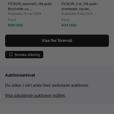
FICKUR, savonett, 14k guld.
FICKUR, 2 st, 14k guld i
Bruttovikt ca …
ytterboett, nycke…
Klubbades 16 mar 2024
Klubbades 11 feb 2024
5 bud
4 bud
808 USD
404 USD
Visa fler föremål
Bevaka sökning
Auktionsarkivet
Du söker i vårt arkiv över avslutade auktioner.
Visa pågående auktioner istället.