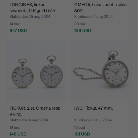
LONGINES, fickur,
OMEGA, fickur, boett i silver
savonett, 14K guld i båd…
800.
Klubbades 25 aug 2024
Klubbades 4 aug 2024
14 bud
20 bud
827 USD
138 USD
FICKUR, 2 st, Omega resp
IWC, Fickur, 47 mm.
Viking.
Klubbades 4 aug 2024
Klubbades 19 jul 2024
19 bud
16 bud
148 USD
101 USD