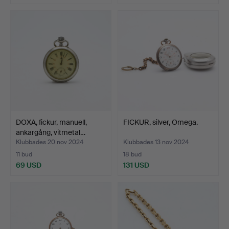
DOXA, fickur, manuell,
FICKUR, silver, Omega.
ankargång, vitmetal…
Klubbades 20 nov 2024
Klubbades 13 nov 2024
11 bud
18 bud
69 USD
131 USD