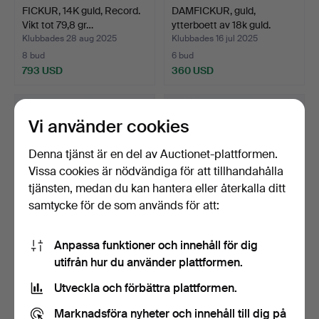
FICKUR, 14K guld, Record.
DAMFICKUR, guld,
Vikt tot 79,8 gr…
ytterboett av 18k guld.
Klubbades 28 aug 2025
Klubbades 16 jul 2025
8 bud
6 bud
793 USD
360 USD
Vi använder cookies
Denna tjänst är en del av Auctionet-plattformen.
Vissa cookies är nödvändiga för att tillhandahålla
tjänsten, medan du kan hantera eller återkalla ditt
samtycke för de som används för att:
Anpassa funktioner och innehåll för dig
FICKUR, Zenith, ytterboett
DAMFICKUR, guld 14k i
utifrån hur du använder plattformen.
av 14k guld.
ytterboett.
Klubbades 16 jul 2025
Klubbades 13 jun 2025
Utveckla och förbättra plattformen.
15 bud
18 bud
792 USD
180 USD
Marknadsföra nyheter och innehåll till dig på