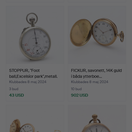
STOPPUR, "Foot
FICKUR, savonett, 14K guld
ball,Excelsior park",metall.
i båda ytterboe…
Klubbades 8 maj 2024
Klubbades 8 maj 2024
3 bud
10 bud
43 USD
902 USD