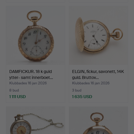
DAMFICKUR. 18 k guld
ELGIN, fickur, savonett, 14K
ytter- samt innerboet…
guld. Bruttov…
Klubbades 16 jan 2026
Klubbades 16 jan 2026
8 bud
3 bud
1 111 USD
1 635 USD