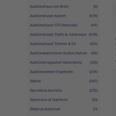
Auktionshaus von Brühl
(9)
Auktionshuset Kolonn
(978)
Auktionshuset STO Bohuslän
(94)
Auktionshuset Thelin & Johansson
(508)
Auktionshuset Thörner & Ek
(195)
Auktionskammaren Sydost Kalmar
(66)
Auktionsmagasinet Vänersborg
(128)
Auktionsverket Engelholm
(234)
Balclis
(285)
Barcelona Auctions
(235)
Batemans of Stamford
(10)
Bidstrup Auktioner
(11)