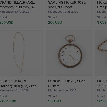
OKÄND TILLVERKARE,
SAMLING FICKUR, 10 st,
FICKUR
mormorsur, 30 mm, 14K
silver, bl a Cobra,…
Emalje
g…
Klubbades 30 jul 2026
Klubbades 30 jul 2026
Klubbad
6 bud
16 bud
18 bud
280 USD
206 USD
3 059
KLOCKKEDJA, CG
LONGINES, fickur, silver,
FICKU
Hallberg, 18 K guld, vikt c…
55 mm.
14K, 1
Klubbades 10 jul 2026
Klubbades 2 jul 2026
Klubbad
3 bud
21 bud
5 bud
2 004 USD
132 USD
1 013