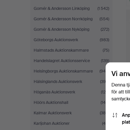
Gomér & Andersson Linköping
(1 542)
Gomér & Andersson Norrköping
(554)
Gomér & Andersson Nyköping
(272)
Göteborgs Auktionsverk
(983)
Halmstads Auktionskammare
(75)
Handelslagret Auktionsservice
(139)
Helsingborgs Auktionskammare
(945)
Vi an
Hälsinglands Auktionsverk
(393)
Denna tj
för att t
Höganäs Auktionsverk
(120)
samtycke
Höörs Auktionshall
(145)
Kalmar Auktionsverk
(388)
Anp
pla
Karljohan Auktioner
(49)