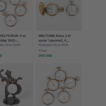
NG FICKUR, 4 st,
WALTHAM, fickur, 2 st
 tidigt 1900-…
varav 1 savonett, 4,…
des 30 jul 2026
Klubbades 30 jul 2026
17 bud
SD
200 USD