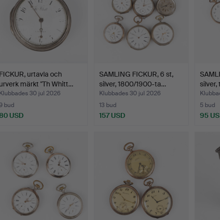
FICKUR, urtavla och
SAMLING FICKUR, 6 st,
SAMLI
urverk märkt "Th Whitt…
silver, 1800/1900-ta…
silver,
Klubbades 30 jul 2026
Klubbades 30 jul 2026
Klubba
9 bud
13 bud
5 bud
80 USD
157 USD
95 U