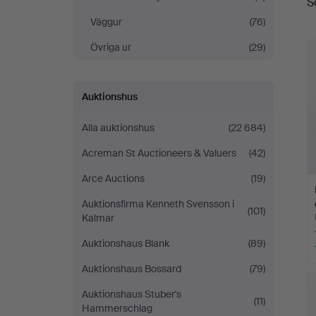
S
Helsingborg
Väggur
(76)
Övriga ur
(29)
Auktionshus
Alla auktionshus
(22 684)
Acreman St Auctioneers & Valuers
(42)
Arce Auctions
(19)
Auktionsfirma Kenneth Svensson i
(101)
Kalmar
Auktionshaus Blank
(89)
Auktionshaus Bossard
(79)
Auktionshaus Stuber's
(11)
Hammerschlag