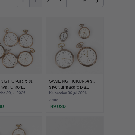
1
2
3
…
6
NG FICKUR, 5 st,
SAMLING FICKUR, 4 st,
 Invar, Chron…
silver, urmakare bla…
des 30 jul 2026
Klubbades 30 jul 2026
7 bud
SD
149 USD