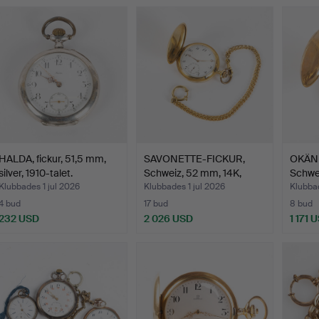
HALDA, fickur, 51,5 mm,
SAVONETTE-FICKUR,
OKÄND
silver, 1910-talet.
Schweiz, 52 mm, 14K,
Schwei
192…
Klubbades 1 jul 2026
Klubbades 1 jul 2026
Klubbad
4 bud
17 bud
8 bud
232 USD
2 026 USD
1 171 