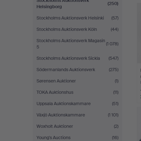
Stockholms Auktionsverk
(250)
Helsingborg
Stockholms Auktionsverk Helsinki
(57)
Stockholms Auktionsverk Köln
(44)
Stockholms Auktionsverk Magasin
(1 078)
5
Stockholms Auktionsverk Sickla
(547)
Södermanlands Auktionsverk
(275)
Sørensen Auktioner
(1)
TOKA Auktionshus
(11)
Uppsala Auktionskammare
(51)
Växjö Auktionskammare
(1 101)
Woxholt Auktioner
(2)
Young's Auctions
(16)