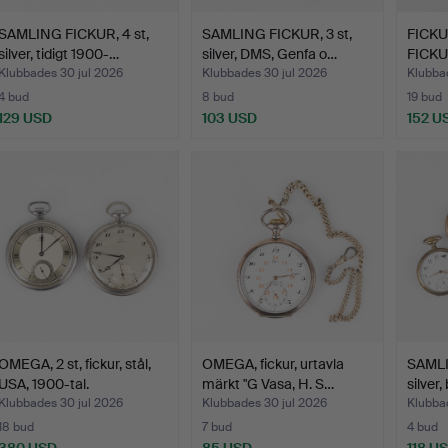
SAMLING FICKUR, 4 st,
SAMLING FICKUR, 3 st,
FICK
silver, tidigt 1900-…
silver, DMS, Genfa o…
FICKU
talets
Klubbades 30 jul 2026
Klubbades 30 jul 2026
Klubba
4 bud
8 bud
19 bud
129 USD
103 USD
152 U
OMEGA, 2 st, fickur, stål,
OMEGA, fickur, urtavla
SAMLI
USA, 1900-tal.
märkt "G Vasa, H. S…
silver,
Klubbades 30 jul 2026
Klubbades 30 jul 2026
Klubba
18 bud
7 bud
4 bud
380 USD
85 USD
118 U