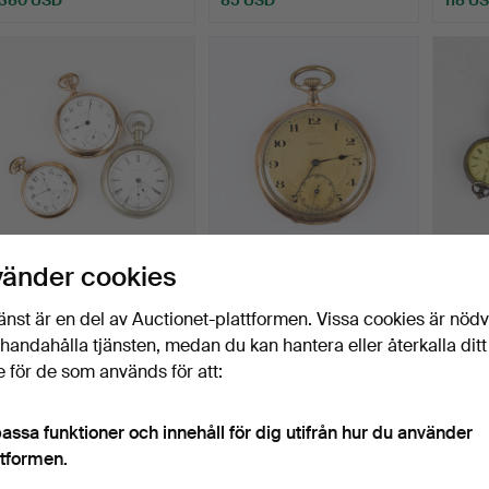
ELGIN, fickur, 3 st, 45-
ALPINA, fickur, 14K guld,
SAMLI
vänder cookies
58,5, metall, tidi…
ca 1925.
urtavl
G…
Klubbades 30 jul 2026
Klubbades 30 jul 2026
Klubba
änst är en del av Auctionet-plattformen. Vissa cookies är nöd
19 bud
4 bud
16 bud
illhandahålla tjänsten, medan du kan hantera eller återkalla ditt
150 USD
897 USD
280 
 för de som används för att:
assa funktioner och innehåll för dig utifrån hur du använder
ttformen.