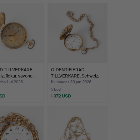
 TILLVERKARE,
OIDENTIFIERAD
z, fickur, savone…
TILLVERKARE, Schweiz,
fickur…
es 1 jul 2026
Klubbades 30 jun 2026
5 bud
USD
1 372 USD