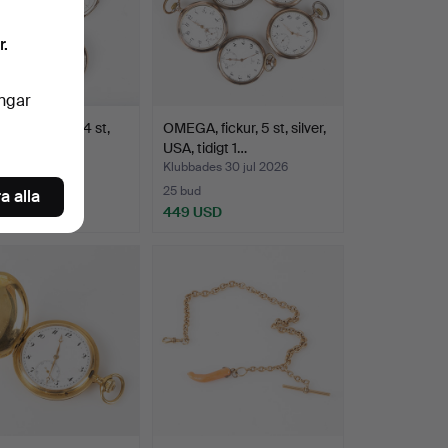
r.
ingar
NG FICKUR, 4 st,
OMEGA, fickur, 5 st, silver,
 bla LUC, tid…
USA, tidigt 1…
des 30 jul 2026
Klubbades 30 jul 2026
25 bud
a alla
SD
449 USD