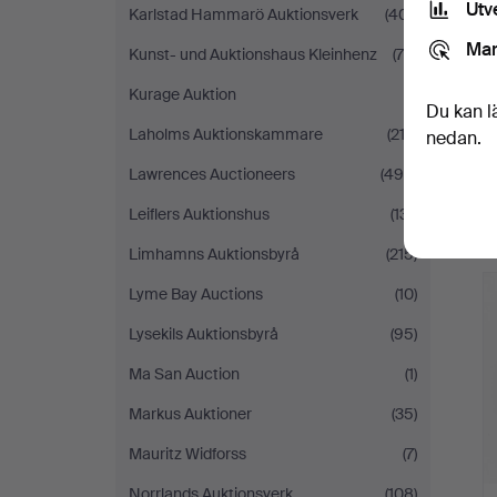
Utv
Karlstad Hammarö Auktionsverk
(401)
Mar
Kunst- und Auktionshaus Kleinhenz
(75)
Kurage Auktion
(1)
Du kan l
Laholms Auktionskammare
(212)
nedan.
Lawrences Auctioneers
(499)
Leiflers Auktionshus
(131)
Limhamns Auktionsbyrå
(215)
Lyme Bay Auctions
(10)
Lysekils Auktionsbyrå
(95)
Ma San Auction
(1)
Markus Auktioner
(35)
Mauritz Widforss
(7)
Norrlands Auktionsverk
(108)