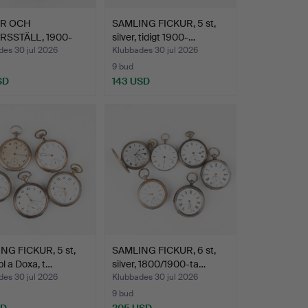
UR OCH
SAMLING FICKUR, 5 st,
RSSTÄLL, 1900-
silver, tidigt 1900-…
 först…
des 30 jul 2026
Klubbades 30 jul 2026
9 bud
SD
143 USD
NG FICKUR, 5 st,
SAMLING FICKUR, 6 st,
 bl a Doxa, t…
silver, 1800/1900-ta…
des 30 jul 2026
Klubbades 30 jul 2026
9 bud
SD
205 USD