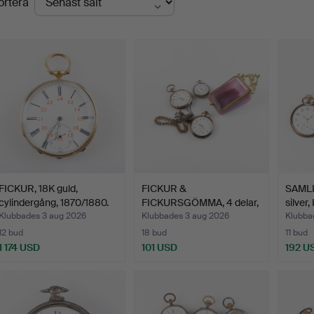
ortera
FICKUR, 18K guld,
FICKUR &
SAMLI
cylindergång, 1870/1880.
FICKURSGÖMMA, 4 delar,
silver,
bl a Longi…
Klubbades 3 aug 2026
Klubbades 3 aug 2026
Klubba
12 bud
18 bud
11 bud
1 174 USD
101 USD
192 U