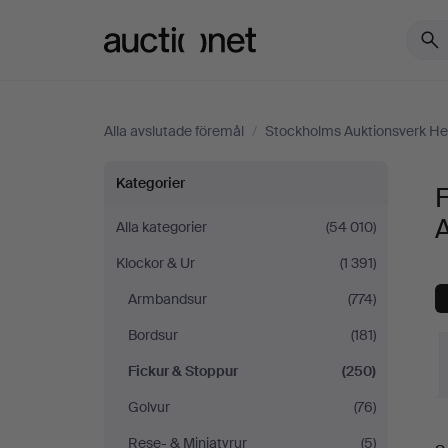
Auctionet.com
Alla avslutade föremål
/
Stockholms Auktionsverk He
Fickur
Kategorier
&
Alla kategorier
(54 010)
Klockor & Ur
(1 391)
Stoppur
Armbandsur
(774)
på
Bordsur
(181)
Stockholms
Fickur & Stoppur
(250)
Golvur
(76)
Auktionsverk
S
Rese- & Miniatyrur
(5)