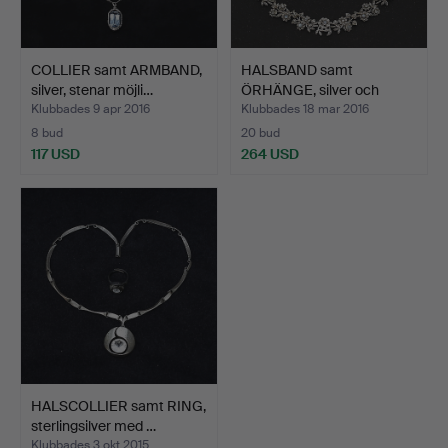
COLLIER samt ARMBAND,
HALSBAND samt
silver, stenar möjli…
ÖRHÄNGE, silver och
markasit…
Klubbades 9 apr 2016
Klubbades 18 mar 2016
8 bud
20 bud
117 USD
264 USD
HALSCOLLIER samt RING,
sterlingsilver med …
Klubbades 3 okt 2015