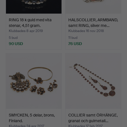
RING 18 k guld med vita
HALSCOLLIER, ARMBAND,
stenar, 4,51 gram.
samt RING, silver me…
Klubbades 8 apr 2019
Klubbades 16 nov 2018
5 bud
11 bud
90 USD
76 USD
SMYCKEN, 5 delar, brons,
COLLIER samt ÖRHÄNGE,
Finland.
granat och gulmetall…
Klubbades 24 apr 2017
Klubbades 17 feb 2017