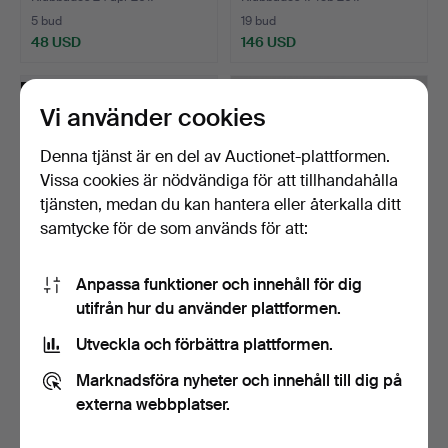
5 bud
19 bud
48 USD
146 USD
Vi använder cookies
Denna tjänst är en del av Auctionet-plattformen.
Vissa cookies är nödvändiga för att tillhandahålla
tjänsten, medan du kan hantera eller återkalla ditt
samtycke för de som används för att:
Anpassa funktioner och innehåll för dig
PÄRLCOLLIER samt
RING, ÖRHÄNGEN samt
utifrån hur du använder plattformen.
ÖRHÄNGEN, 18 k guld i
HÄNGE, 18 k guld samt …
lås…
Klubbades 8 feb 2017
Klubbades 10 okt 2016
Utveckla och förbättra plattformen.
22 bud
15 bud
256 USD
159 USD
Marknadsföra nyheter och innehåll till dig på
externa webbplatser.