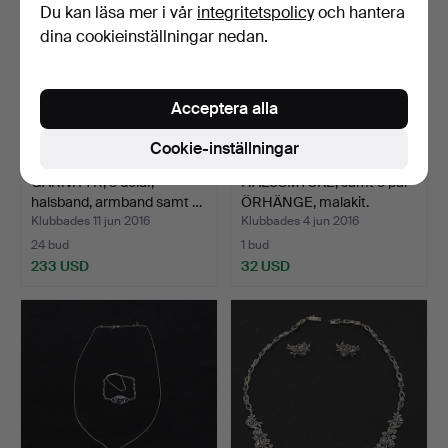
Du kan läsa mer i vår
integritetspolicy
och hantera
dina cookieinställningar nedan.
Acceptera alla
Cookie-inställningar
GARNITYR, 3 delar,
HALSSMYCKE, samt 3 par
halsband, armband samt …
ÖRHÄNGE, malakit.
Klubbades 11 jun 2016
Klubbades 4 jun 2016
24 bud
1 bud
233 USD
32 USD