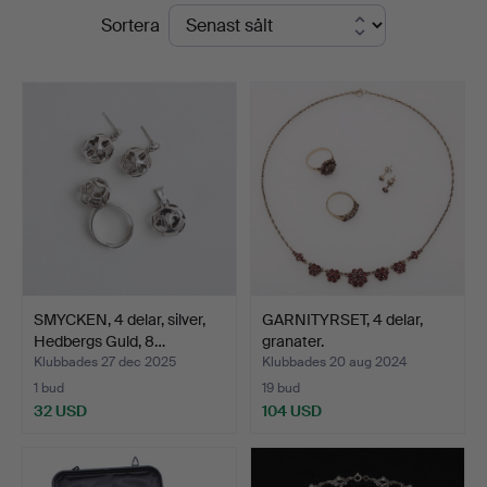
Slutpriser
Sortera
Thelin
&
Johansson
SMYCKEN, 4 delar, silver,
GARNITYRSET, 4 delar,
Hedbergs Guld, 8…
granater.
Klubbades 27 dec 2025
Klubbades 20 aug 2024
1 bud
19 bud
32 USD
104 USD