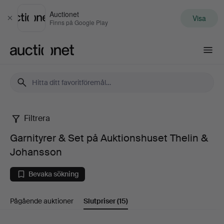
Auctionet
Visa
Stäng
Finns på Google Play
Auctionet.com
Filtrera
Garnityrer
Garnityrer & Set på Auktionshuset Thelin &
&
Johansson
Set
Bevaka sökning
på
Pågående auktioner
Slutpriser
(15)
Auktionshuset