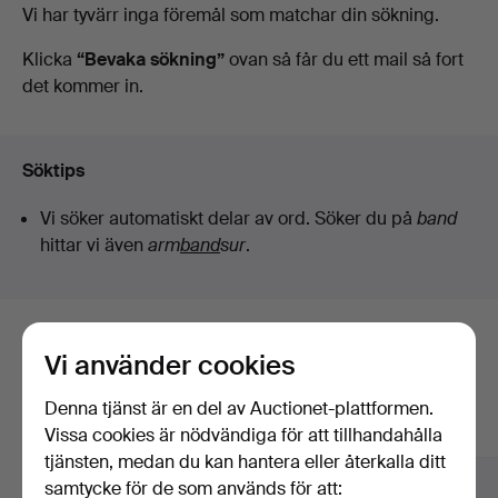
Pågående
Vi har tyvärr inga föremål som matchar din sökning.
Auktionsverk
auktioner
Klicka
“Bevaka sökning”
ovan så får du ett mail så fort
det kommer in.
Fine
Art
Söktips
Vi söker automatiskt delar av ord. Söker du på
band
hittar vi även
arm
band
sur
.
Här är föremål från vårt arkiv som
Vi använder cookies
matchar din sökning
Denna tjänst är en del av Auctionet-plattformen.
Visa alla föremål
Vissa cookies är nödvändiga för att tillhandahålla
tjänsten, medan du kan hantera eller återkalla ditt
samtycke för de som används för att: