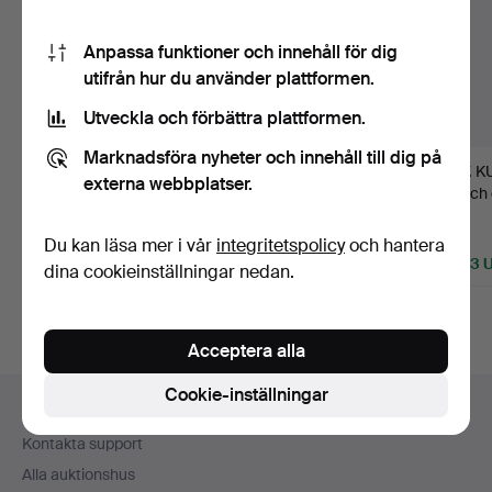
Anpassa funktioner och innehåll för dig
utifrån hur du använder plattformen.
Utveckla och förbättra plattformen.
Marknadsföra nyheter och innehåll till dig på
1233
.
VAN CLEEF &
1059
.
BROSCH samt
1077
.
K
externa webbplatser.
ARPELS. Collier och
ÖRHÄNGEN, ett par,
Brosch 
örhängen, …
18K guld me…
silver/…
Sålt
Sålt
Sålt
Du kan läsa mer i vår
integritetspolicy
och hantera
16 335 USD
1 096 USD
2 003 
dina cookieinställningar nedan.
Utvalt
föremål
Acceptera alla
Sidfotsnavigation
Cookie-inställningar
Hjälp och kontakt
Kontakta support
Alla auktionshus