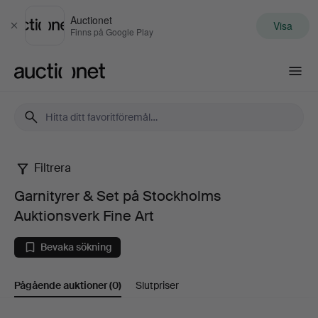
Auctionet
Visa
Stäng
Finns på Google Play
Auctionet.com
Filtrera
Garnityrer
Garnityrer & Set på Stockholms
&
Auktionsverk Fine Art
Set
Bevaka sökning
på
Pågående auktioner
(0)
Slutpriser
Stockholms