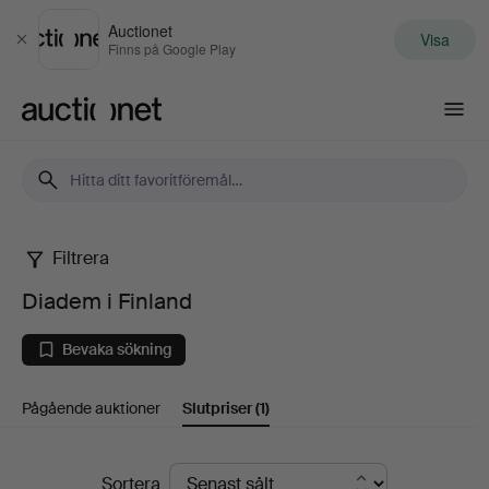
Auctionet
Visa
Stäng
Finns på Google Play
Auctionet.com
Filtrera
Diadem
Diadem i Finland
i
Bevaka sökning
Finland
Pågående auktioner
Slutpriser
(1)
Slutpriser
Sortera