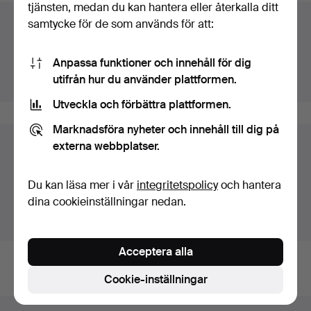
tjänsten, medan du kan hantera eller återkalla ditt
samtycke för de som används för att:
Auktionsarkivet
Du söker i vårt arkiv över avslutade auktioner.
Anpassa funktioner och innehåll för dig
utifrån hur du använder plattformen.
Visa pågående auktioner istället.
Utveckla och förbättra plattformen.
Marknadsföra nyheter och innehåll till dig på
externa webbplatser.
Föremål i Finland
Du ser nu bara föremål i Finland. Vi har transporter till
Du kan läsa mer i vår
integritetspolicy
och hantera
fast pris för alla föremål.
dina cookieinställningar nedan.
Visa föremål utanför Finland
Acceptera alla
Cookie-inställningar
Sidfotsnavigation