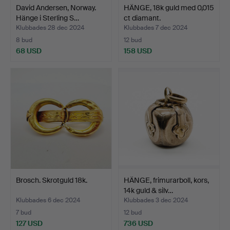
David Andersen, Norway.
HÄNGE, 18k guld med 0,015
Hänge i Sterling S…
ct diamant.
Klubbades 28 dec 2024
Klubbades 7 dec 2024
8 bud
12 bud
68 USD
158 USD
Brosch. Skrotguld 18k.
HÄNGE, frimurarboll, kors,
14k guld & silv…
Klubbades 6 dec 2024
Klubbades 3 dec 2024
7 bud
12 bud
127 USD
736 USD