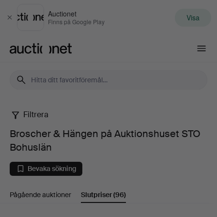
Auctionet
Visa
Stäng
Finns på Google Play
Auctionet.com
Filtrera
Broscher
Broscher & Hängen på Auktionshuset STO
&
Bohuslän
Hängen
Bevaka sökning
på
Pågående auktioner
Slutpriser
(96)
Auktionshuset