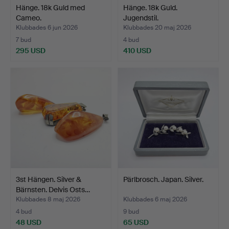
Hänge. 18k Guld med
Hänge. 18k Guld.
Cameo.
Jugendstil.
Klubbades 6 jun 2026
Klubbades 20 maj 2026
7 bud
4 bud
295 USD
410 USD
3st Hängen. Silver &
Pärlbrosch. Japan. Silver.
Bärnsten. Delvis Osts…
Klubbades 8 maj 2026
Klubbades 6 maj 2026
4 bud
9 bud
48 USD
65 USD