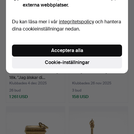
externa webbplatser.
Du kan läsa mer i vår
integritetspolicy
och hantera
dina cookieinställningar nedan.
Acceptera alla
Cookie-inställningar
ALPHONSE AUGIS. Hänge.
Hänge. Paris. 18k guld.
18k. "Jag älskar di…
Klubbades 4 dec 2025
Klubbades 26 nov 2025
26 bud
3 bud
1 261 USD
158 USD