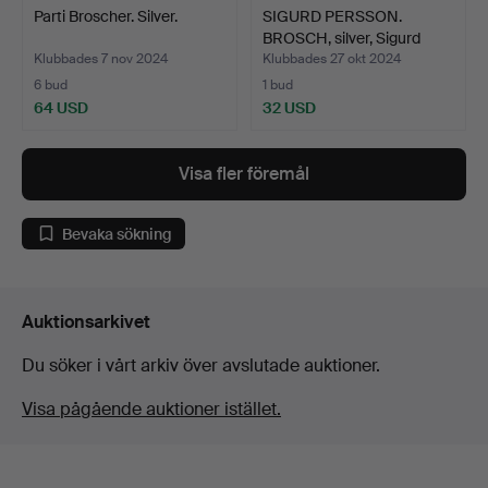
Parti Broscher. Silver.
SIGURD PERSSON.
BROSCH, silver, Sigurd
Per…
Klubbades 7 nov 2024
Klubbades 27 okt 2024
6 bud
1 bud
64 USD
32 USD
Visa fler föremål
Bevaka sökning
Auktionsarkivet
Du söker i vårt arkiv över avslutade auktioner.
Visa pågående auktioner istället.