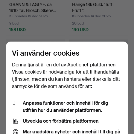
GRANN & LAGLYE. ca
Hänge 18k Guld. "Tutti-
1910-tal. Brosch. Skønv…
Frutti".
Klubbades 19 dec 2025
Klubbades 14 dec 2025
9 bud
20 bud
158 USD
190 USD
Vi använder cookies
Denna tjänst är en del av Auctionet-plattformen.
Vissa cookies är nödvändiga för att tillhandahålla
tjänsten, medan du kan hantera eller återkalla ditt
samtycke för de som används för att:
Anpassa funktioner och innehåll för dig
HÄNGE, "Bohuslän", 18 k
NORGE. Antik Sølje
utifrån hur du använder plattformen.
guld, 1,25 gram.
Bunads-brosch. Stor.
Klubbades 14 dec 2025
Klubbades 7 dec 2025
Utveckla och förbättra plattformen.
7 bud
17 bud
95 USD
306 USD
Marknadsföra nyheter och innehåll till dig på