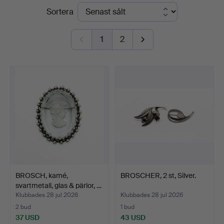
Slutpriser
Sortera
STO
Bohuslän
1
2
BROSCH, kamé,
BROSCHER, 2 st, Silver.
svartmetall, glas & pärlor, …
Klubbades 28 jul 2026
Klubbades 28 jul 2026
2 bud
1 bud
37 USD
43 USD