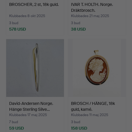
BROSCHER, 2 st, 18k guld.
IVAR T. HOLTH. Norge.
Dräktbrosch.
Klubbades 8 okt 2025
Klubbades 21 maj 2025
3 bud
3 bud
578 USD
38 USD
David-Andersen Norge.
BROSCH / HÄNGE, 18k
Hänge Sterling Silve…
guld, kamé.
Klubbades 17 maj 2025
Klubbades 11 maj 2025
7 bud
3 bud
59 USD
158 USD