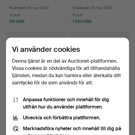
Klubbades 10 mar 2026
Klubbades 10 mar 2026
12 bud
8 bud
98 USD
1 651 USD
Vi använder cookies
Denna tjänst är en del av Auctionet-plattformen.
Vissa cookies är nödvändiga för att tillhandahålla
tjänsten, medan du kan hantera eller återkalla ditt
samtycke för de som används för att:
ARMBAND, guld 18K.
SEPPO TAMMINEN.
Anpassa funktioner och innehåll för dig
Armring, brons, Finland.
utifrån hur du använder plattformen.
Klubbades 10 mar 2026
Klubbades 10 mar 2026
5 bud
24 bud
Utveckla och förbättra plattformen.
3 069 USD
246 USD
Marknadsföra nyheter och innehåll till dig på