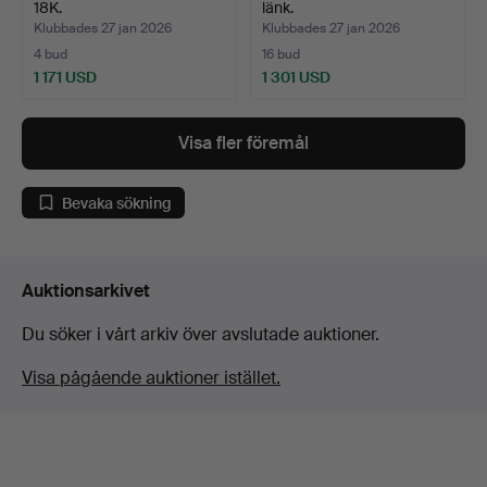
18K.
länk.
Klubbades 27 jan 2026
Klubbades 27 jan 2026
4 bud
16 bud
1 171 USD
1 301 USD
Visa fler föremål
Bevaka sökning
Auktionsarkivet
Du söker i vårt arkiv över avslutade auktioner.
Visa pågående auktioner istället.