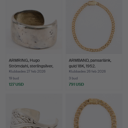
ARMRING, Hugo
ARMBAND, pansarlänk,
Strömdahl, sterlingsilver,
guld 18K, 1952.
S…
Klubbades 27 feb 2026
Klubbades 26 feb 2026
19 bud
3 bud
127 USD
791 USD