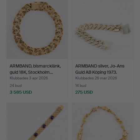
ARMBAND, bismarcklänk,
ARMBAND silver, Jo-Ans
guld 18K, Stockholm…
Guld AB Köping 1973.
Klubbades 3 apr 2026
Klubbades 26 mar 2026
24 bud
14 bud
3 585 USD
275 USD