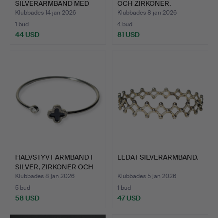
SILVERARMBAND MED
OCH ZIRKONER.
BLADGULD, SI…
Klubbades 14 jan 2026
Klubbades 8 jan 2026
1 bud
4 bud
44 USD
81 USD
HALVSTYVT ARMBAND I
LEDAT SILVERARMBAND.
SILVER, ZIRKONER OCH
E…
Klubbades 8 jan 2026
Klubbades 5 jan 2026
5 bud
1 bud
58 USD
47 USD