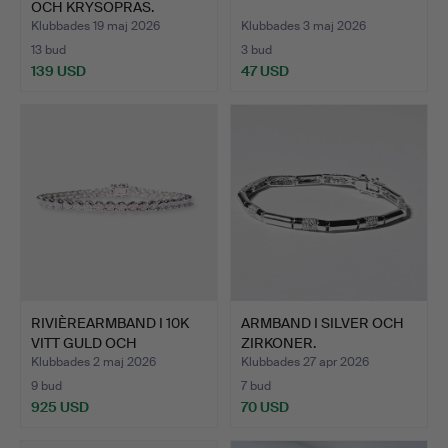
OCH KRYSOPRAS.
Klubbades 19 maj 2026
Klubbades 3 maj 2026
13 bud
3 bud
139 USD
47 USD
RIVIÈREARMBAND I 10K
ARMBAND I SILVER OCH
VITT GULD OCH
ZIRKONER.
DIAMANT…
Klubbades 2 maj 2026
Klubbades 27 apr 2026
9 bud
7 bud
925 USD
70 USD