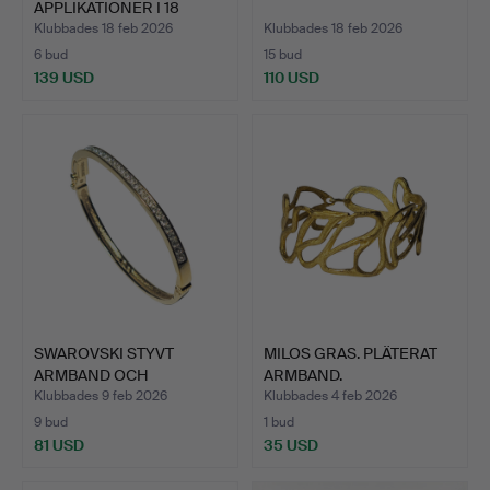
APPLIKATIONER I 18
KARAT …
Klubbades 18 feb 2026
Klubbades 18 feb 2026
6 bud
15 bud
139 USD
110 USD
SWAROVSKI STYVT
MILOS GRAS. PLÄTERAT
ARMBAND OCH
ARMBAND.
CENTRALA ZIRKO…
Klubbades 9 feb 2026
Klubbades 4 feb 2026
9 bud
1 bud
81 USD
35 USD