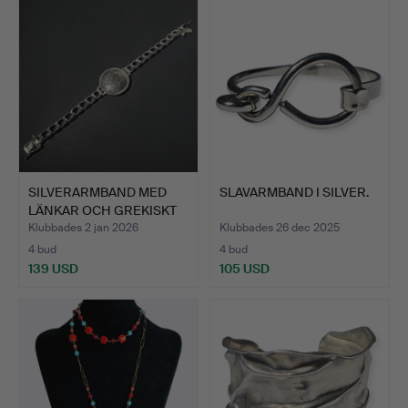
SILVERARMBAND MED
SLAVARMBAND I SILVER.
LÄNKAR OCH GREKISKT
MYNT…
Klubbades 2 jan 2026
Klubbades 26 dec 2025
4 bud
4 bud
139 USD
105 USD