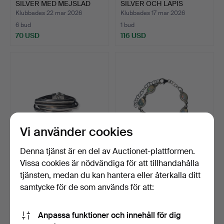
SILVER MED MEJSLAD
SILVER OCH LAPIS
BLO…
LAZUL…
Klubbades 22 mar 2026
Klubbades 17 mar 2026
6 bud
1 bud
70 USD
116 USD
Vi använder cookies
Denna tjänst är en del av Auctionet-plattformen.
ETT AV 50 ARMBAND I
ARMBAND I SILVER OCH
Vissa cookies är nödvändiga för att tillhandahålla
LÄDER OCH SILVER.
ETIOPISK OPAL.
tjänsten, medan du kan hantera eller återkalla ditt
Klubbades 17 mar 2026
Klubbades 12 mar 2026
samtycke för de som används för att:
1 bud
1 bud
35 USD
70 USD
Anpassa funktioner och innehåll för dig