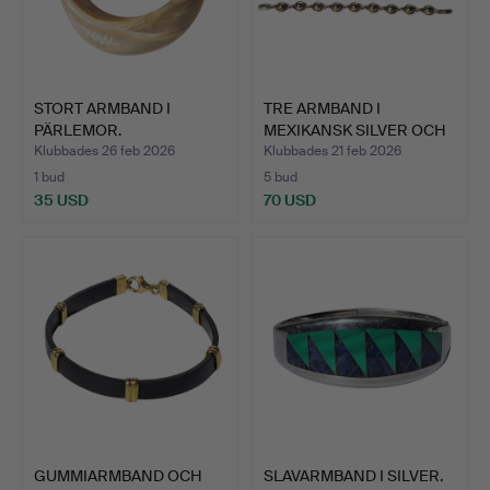
STORT ARMBAND I
TRE ARMBAND I
PÄRLEMOR.
MEXIKANSK SILVER OCH
GULDPLÄ…
Klubbades 26 feb 2026
Klubbades 21 feb 2026
1 bud
5 bud
35 USD
70 USD
GUMMIARMBAND OCH
SLAVARMBAND I SILVER.