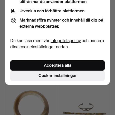
utifrån hur du använder plattformen.
Utveckla och förbättra plattformen.
Marknadsföra nyheter och innehåll till dig på
externa webbplatser.
Du kan läsa mer i vår
integritetspolicy
och hantera
dina cookieinställningar nedan.
ANTICA MURRINA
SILVER SLAVARMBAND
(VENEDIG).
MED MEJSLAD
SILVERARMBAND ME…
DEKORATION.
Klubbades 7 mar 2026
Klubbades 2 mar 2026
Acceptera alla
3 bud
2 bud
Cookie-inställningar
47 USD
185 USD