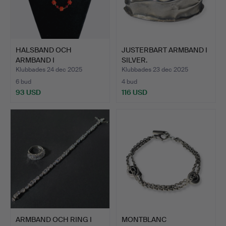
HALSBAND OCH
JUSTERBART ARMBAND I
ARMBAND I
SILVER.
GULDPLÄTERAT SILVER…
Klubbades 24 dec 2025
Klubbades 23 dec 2025
6 bud
4 bud
93 USD
116 USD
ARMBAND OCH RING I
MONTBLANC