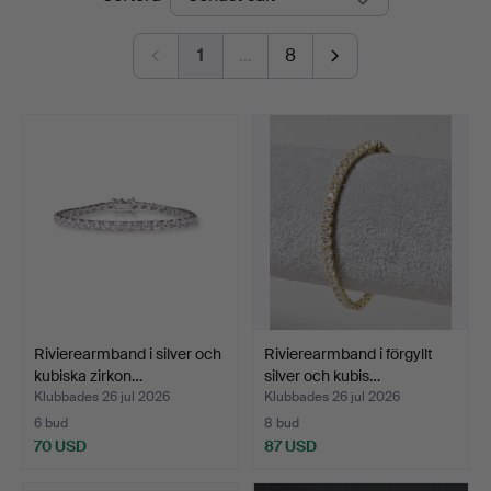
1
…
8
Rivierearmband i silver och
Rivierearmband i förgyllt
kubiska zirkon…
silver och kubis…
Klubbades 26 jul 2026
Klubbades 26 jul 2026
6 bud
8 bud
70 USD
87 USD