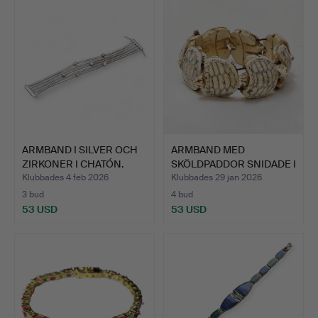
ARMBAND I SILVER OCH
ARMBAND MED
ZIRKONER I CHATÓN.
SKÖLDPADDOR SNIDADE I
BEN.
Klubbades 4 feb 2026
Klubbades 29 jan 2026
3 bud
4 bud
53 USD
53 USD