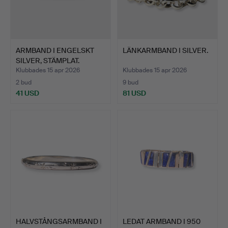
ARMBAND I ENGELSKT
LÄNKARMBAND I SILVER.
SILVER, STÄMPLAT.
CISEL…
Klubbades 15 apr 2026
Klubbades 15 apr 2026
2 bud
9 bud
41 USD
81 USD
HALVSTÅNGSARMBAND I
LEDAT ARMBAND I 950