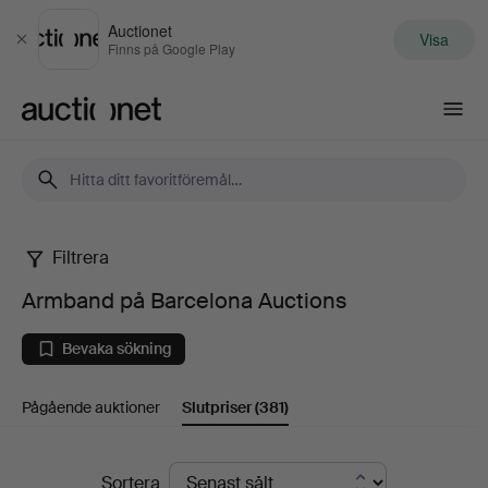
Auctionet
Visa
Stäng
Finns på Google Play
Auctionet.com
Filtrera
Armband
Armband på Barcelona Auctions
på
Bevaka sökning
Barcelona
Pågående auktioner
Slutpriser
(381)
Auctions
Slutpriser
Sortera