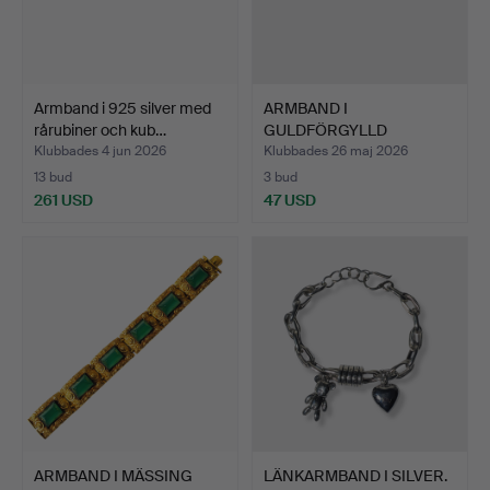
Armband i 925 silver med
ARMBAND I
rårubiner och kub…
GULDFÖRGYLLD
MÄSSING, KARNEOL OC…
Klubbades 4 jun 2026
Klubbades 26 maj 2026
13 bud
3 bud
261 USD
47 USD
ARMBAND I MÄSSING
LÄNKARMBAND I SILVER.