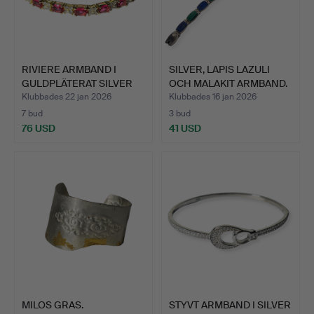
RIVIERE ARMBAND I
SILVER, LAPIS LAZULI
GULDPLÄTERAT SILVER
OCH MALAKIT ARMBAND.
MED …
Klubbades 22 jan 2026
Klubbades 16 jan 2026
7 bud
3 bud
76 USD
41 USD
MILOS GRAS.
STYVT ARMBAND I SILVER