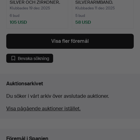
SILVER OCH ZIRKONER.
SILVERARMBAND.
Klubbades 19 dec 2025
Klubbades 11 dec 2025
6 bud
5 bud
105 USD
58 USD
Visa fler föremål
Bevaka sökning
Auktionsarkivet
Du söker i vårt arkiv över avslutade auktioner.
Visa pågående auktioner istället.
Föremål i Spanien