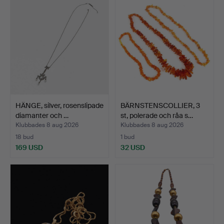
HÄNGE, silver, rosenslipade
BÄRNSTENSCOLLIER, 3
diamanter och …
st, polerade och råa s…
Klubbades 8 aug 2026
Klubbades 8 aug 2026
18 bud
1 bud
169 USD
32 USD