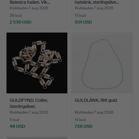
Balestra Italien. Vik…
halslänk, sterlingsilve…
Klubbades 7 aug 2026
Klubbades 7 aug 2026
28 bud
13 bud
2 530 USD
501 USD
GULDFYND. Collier,
GULDLÄNK, 18K guld.
Sterlingsilver.
Klubbades 7 aug 2026
Klubbades 7 aug 2026
5 bud
14 bud
48 USD
738 USD