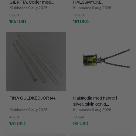
GIERTTA. Collier med…
HALSSMYCKE.
Sterlingsilver…
Klubbades 9 aug 2026
Klubbades 9 aug 2026
3 bud
16 bud
185 USD
181 USD
FINA GULDKEDJOR (4).
Halskedja med hänge i
silver, olivin och d…
Klubbades 9 aug 2026
Klubbades 9 aug 2026
4 bud
10 bud
176 USD
93 USD