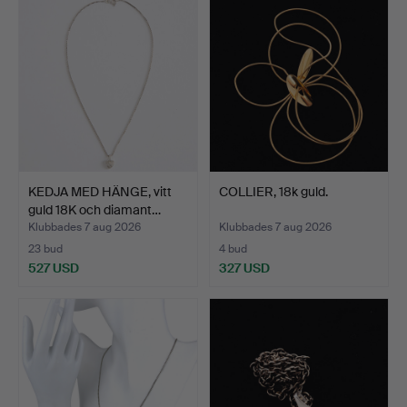
KEDJA MED HÄNGE, vitt
COLLIER, 18k guld.
guld 18K och diamant…
Klubbades 7 aug 2026
Klubbades 7 aug 2026
23 bud
4 bud
527 USD
327 USD