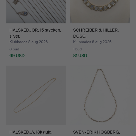
HALSKEDJOR, 15 stycken,
SCHREIBER & HILLER.
silver.
DOSO,
DESIGNERCOLLIER,…
Klubbades 8 aug 2026
Klubbades 8 aug 2026
8 bud
1 bud
69 USD
81 USD
HALSKEDJA, 18k guld,
SVEN-ERIK HÖGBERG,