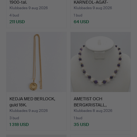
1900-tal.
KARNEOL-AGAT-
CABOCHONER, F…
Klubbades 9 aug 2026
Klubbades 9 aug 2026
4 bud
1 bud
211 USD
64 USD
KEDJA MED BERLOCK,
AMETIST OCH
guld 18K.
BERGKRISTALL,
METALLPÄRLOR MED…
Klubbades 9 aug 2026
Klubbades 8 aug 2026
3 bud
1 bud
1 318 USD
35 USD