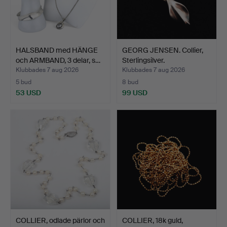
HALSBAND med HÄNGE
GEORG JENSEN. Collier,
och ARMBAND, 3 delar, s…
Sterlingsilver.
Klubbades 7 aug 2026
Klubbades 7 aug 2026
5 bud
8 bud
53 USD
99 USD
COLLIER, odlade pärlor och
COLLIER, 18k guld,