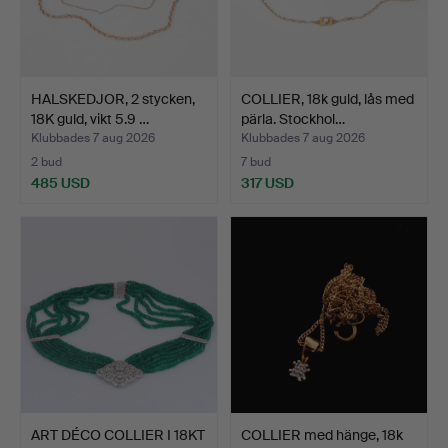
HALSKEDJOR, 2 stycken,
COLLIER, 18k guld, lås med
18K guld, vikt 5.9 …
pärla. Stockhol…
Klubbades 7 aug 2026
Klubbades 7 aug 2026
2 bud
7 bud
485 USD
317 USD
ART DÉCO COLLIER I 18KT
COLLIER med hänge, 18k