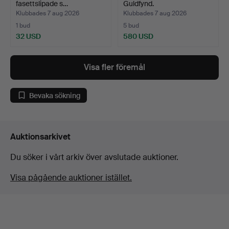
fasettslipade s…
Guldfynd.
Klubbades 7 aug 2026
Klubbades 7 aug 2026
1 bud
5 bud
32 USD
580 USD
Visa fler föremål
Bevaka sökning
Auktionsarkivet
Du söker i vårt arkiv över avslutade auktioner.
Visa pågående auktioner istället.