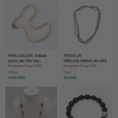
PÄRLCOLLIER. Odlade
TREDELAT
pärlor, lås i 18k vitg…
PÄRLHALSBAND AV GRÅ
ODLARE PÄRLOR…
Klubbades 9 aug 2026
Klubbades 9 aug 2026
34 bud
1 bud
1 951 USD
35 USD