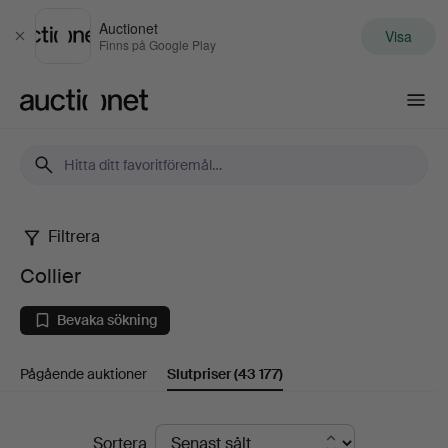
Auctionet
Visa
Stäng
Finns på Google Play
Auctionet.com
Filtrera
Collier
Collier
Bevaka sökning
Pågående auktioner
Slutpriser
(43 177)
Slutpriser
Sortera