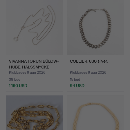
VIVANNA TORUN BÜLOW-
COLLIER, 830 silver.
HUBE, HALSSMYCKE
"SAVA…
Klubbades 9 aug 2026
Klubbades 9 aug 2026
38 bud
15 bud
1 160 USD
94 USD