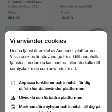
karneol med dobbar…
Klubbades 8 aug 2026
Klubbades 8 aug 2026
16 bud
13 bud
85 USD
116 USD
Vi använder cookies
Denna tjänst är en del av Auctionet-plattformen.
Vissa cookies är nödvändiga för att tillhandahålla
tjänsten, medan du kan hantera eller återkalla ditt
samtycke för de som används för att:
COLLIER, 18K guld med
HALSKEDJA, silver,
Anpassa funktioner och innehåll för dig
odlade pärlor.
kungalänk/stenebylänk, …
utifrån hur du använder plattformen.
Klubbades 8 aug 2026
Klubbades 8 aug 2026
23 bud
14 bud
Utveckla och förbättra plattformen.
2 096 USD
179 USD
Marknadsföra nyheter och innehåll till dig på