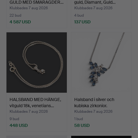
GULD MED SMARAGDER…
guld, Diamant, Guld…
Klubbades 7 aug 2026
Klubbades 7 aug 2026
22 bud
4 bud
4 587 USD
137 USD
HALSBAND MED HÄNGE,
Halsband i silver och
vitguld 18k, venetians…
kubiska zirkonior.
Klubbades 7 aug 2026
Klubbades 7 aug 2026
9 bud
1 bud
448 USD
58 USD