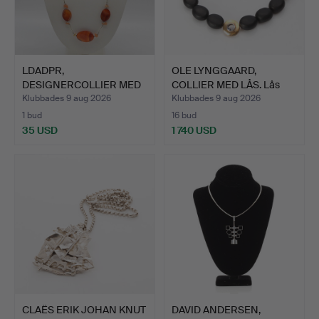
LDADPR,
OLE LYNGGAARD,
DESIGNERCOLLIER MED
COLLIER MED LÅS. Lås
KARNEOLPÄRLOR,…
"Luna"…
Klubbades 9 aug 2026
Klubbades 9 aug 2026
1 bud
16 bud
35 USD
1 740 USD
CLAËS ERIK JOHAN KNUT
DAVID ANDERSEN,