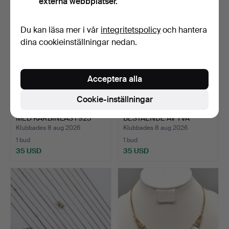
externa webbplatser.
Du kan läsa mer i vår
integritetspolicy
och hantera
dina cookieinställningar nedan.
Acceptera alla
Cookie-inställningar
AMAZONITHALSBAND
HALSBANDSSET
MED KARBINLÅS I 925
BESTÅENDE AV TVÅ
SILVE…
HALSBAND MED…
Klubbades 8 aug 2026
Klubbades 8 aug 2026
1 bud
1 bud
35 USD
35 USD