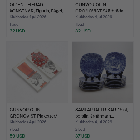
OIDENTIFIERAD
GUNVOR OLIN-
KONSTNÄR, Figurin, Fågel,
GRÖNQVIST. Skärbräda,
ra…
porslin,…
Klubbades 4 jul 2026
Klubbades 4 jul 2026
1 bud
1 bud
32 USD
32 USD
GUNVOR OLIN-
SAMLARTALLRIKAR, 15 st,
GRÖNQVIST. Plaketter/
porslin, årgångarn…
Wc-skylt…
Klubbades 4 jul 2026
Klubbades 4 jul 2026
7 bud
2 bud
59 USD
37 USD