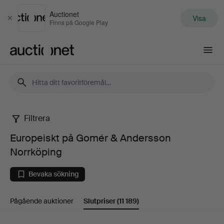
Auctionet
Visa
Stäng
Finns på Google Play
Auctionet.com
Filtrera
Europeiskt
Europeiskt på Gomér & Andersson
på
Norrköping
Gomér
Bevaka sökning
&
Pågående auktioner
Slutpriser
(11 189)
Andersson