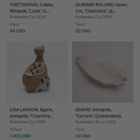
TVÄTTSERVIS, 3 delar,
GUNNAR NYLUND. Vaser,
flintgods, "Luna", G…
3 st, "Chamotte", gl…
Klubbades 2 jul 2026
Klubbades 2 jul 2026
4 bud
1 bud
48 USD
32 USD
LISA LARSON. figurin,
ASKFAT, stengods,
stengods, "Charlotta…
"Carrara", Gustavsberg.
Klubbades 1 jul 2026
Klubbades 30 jun 2026
33 bud
1 bud
1 003 USD
32 USD