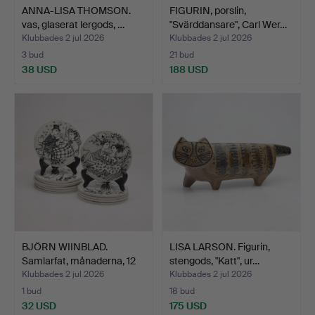
ANNA-LISA THOMSON.
FIGURIN, porslin,
vas, glaserat lergods, …
"Svärddansare", Carl Wer…
Klubbades 2 jul 2026
Klubbades 2 jul 2026
3 bud
21 bud
38 USD
188 USD
BJÖRN WIINBLAD.
LISA LARSON. Figurin,
Samlarfat, månaderna, 12
stengods, "Katt", ur…
s…
Klubbades 2 jul 2026
Klubbades 2 jul 2026
1 bud
18 bud
32 USD
175 USD