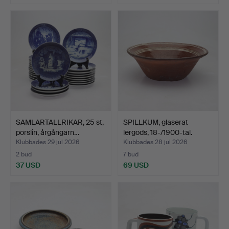
SAMLARTALLRIKAR, 25 st,
SPILLKUM, glaserat
porslin, årgångarn…
lergods, 18-/1900-tal.
Klubbades 29 jul 2026
Klubbades 28 jul 2026
2 bud
7 bud
37 USD
69 USD