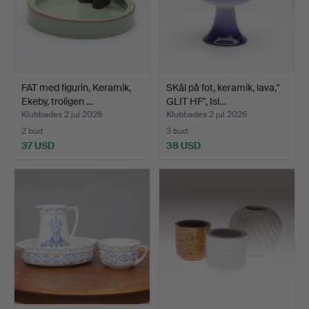
FAT med figurin, Keramik,
SKål på fot, keramik, lava,"
Ekeby, troligen …
GLIT HF", Isl…
Klubbades 2 jul 2026
Klubbades 2 jul 2026
2 bud
3 bud
37 USD
38 USD