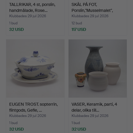
TALLRIKAR, 4 st, porslin,
SKÅL PÅ FOT,
handmålade, Rose…
Porslin,"Musselmalet",
helblo…
Klubbades 29 jul 2026
Klubbades 29 jul 2026
1 bud
12 bud
32 USD
117 USD
EUGEN TROST. sopterrin,
VASER, Keramik, parti, 4
flintgods, Gefle, …
delar, olika till…
Klubbades 29 jul 2026
Klubbades 29 jul 2026
1 bud
1 bud
32 USD
32 USD