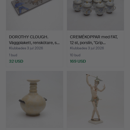
DOROTHY CLOUGH.
CREMÉKOPPAR med FAT,
Väggplakett, renskötare, s…
12 st, porslin, "Grip…
Klubbades 3 jul 2026
Klubbades 3 jul 2026
1 bud
10 bud
32 USD
169 USD