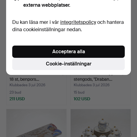
externa webbplatser.
Du kan läsa mer i vår
integritetspolicy
och hantera
dina cookieinställningar nedan.
Acceptera alla
Cookie-inställningar
PAUL HOFF. Samlartallrikar,
LISA LARSON. Väggrelief,
18 st, benpors…
stengods, "Draban…
Klubbades 3 jul 2026
Klubbades 3 jul 2026
23 bud
15 bud
211 USD
102 USD