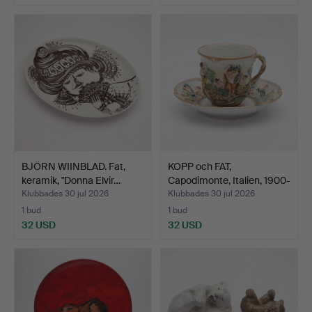
BJÖRN WIINBLAD. Fat,
KOPP och FAT,
keramik, "Donna Elvir…
Capodimonte, Italien, 1900-
t…
Klubbades 30 jul 2026
Klubbades 30 jul 2026
1 bud
1 bud
32 USD
32 USD