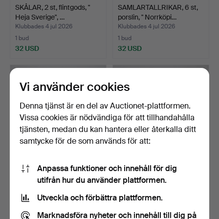
SKÅLAR, 2 st, flintgods, "
SAMLARTALLRIKAR, 6 st,
Heja Sverige", …
porslin, " Norrköpi…
Klubbades 4 jul 2026
Klubbades 4 jul 2026
1 bud
1 bud
32 USD
32 USD
Vi använder cookies
Denna tjänst är en del av Auctionet-plattformen.
Vissa cookies är nödvändiga för att tillhandahålla
tjänsten, medan du kan hantera eller återkalla ditt
samtycke för de som används för att:
Anpassa funktioner och innehåll för dig
SERVISDELAR, ca 38 delar,
SERVISDELAR, 26 delar,
utifrån hur du använder plattformen.
porslin," Mon am…
koppar och fat, por…
Klubbades 3 jul 2026
Klubbades 3 jul 2026
Utveckla och förbättra plattformen.
16 bud
3 bud
190 USD
64 USD
Marknadsföra nyheter och innehåll till dig på