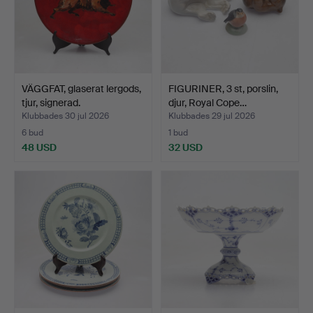
VÄGGFAT, glaserat lergods,
FIGURINER, 3 st, porslin,
tjur, signerad.
djur, Royal Cope…
Klubbades 30 jul 2026
Klubbades 29 jul 2026
6 bud
1 bud
48 USD
32 USD