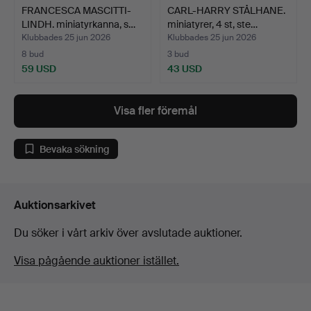
FRANCESCA MASCITTI-
CARL-HARRY STÅLHANE.
LINDH. miniatyrkanna, s…
miniatyrer, 4 st, ste…
Klubbades 25 jun 2026
Klubbades 25 jun 2026
8 bud
3 bud
59 USD
43 USD
Visa fler föremål
Bevaka sökning
Auktionsarkivet
Du söker i vårt arkiv över avslutade auktioner.
Visa pågående auktioner istället.