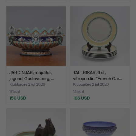
JARDINJÄR, majolika,
TALLRIKAR, 6 st,
jugend, Gustavsberg, …
vitroporslin, "French Gar…
Klubbades 2 jul 2026
Klubbades 2 jul 2026
17 bud
15 bud
150 USD
106 USD