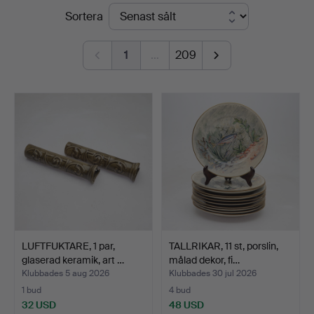
Slutpriser
Sortera
Norrköping
1
…
209
LUFTFUKTARE, 1 par,
TALLRIKAR, 11 st, porslin,
glaserad keramik, art …
målad dekor, fi…
Klubbades 5 aug 2026
Klubbades 30 jul 2026
1 bud
4 bud
32 USD
48 USD