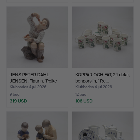
JENS PETER DAHL-
KOPPAR OCH FAT, 24 delar,
JENSEN. Figurin, "Pojke
benporslin, " Re…
so…
Klubbades 4 jul 2026
Klubbades 4 jul 2026
9 bud
12 bud
319 USD
106 USD