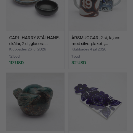
CARL-HARRY STÅLHANE.
ÅRSMUGGAR, 2 st, fajans
skålar, 2 st, glasera…
med silverplakett,…
Klubbades 26 jul 2026
Klubbades 4 jul 2026
12 bud
1 bud
117 USD
32 USD