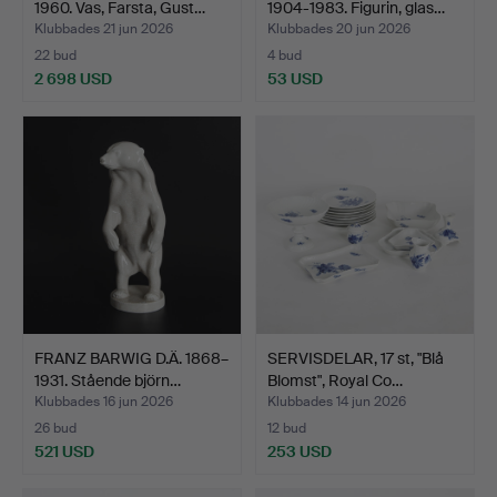
1960. Vas, Farsta, Gust…
1904-1983. Figurin, glas…
Klubbades 21 jun 2026
Klubbades 20 jun 2026
22 bud
4 bud
2 698 USD
53 USD
Utvalt
föremål
FRANZ BARWIG D.Ä. 1868–
SERVISDELAR, 17 st, "Blå
1931. Stående björn…
Blomst", Royal Co…
Klubbades 16 jun 2026
Klubbades 14 jun 2026
26 bud
12 bud
521 USD
253 USD