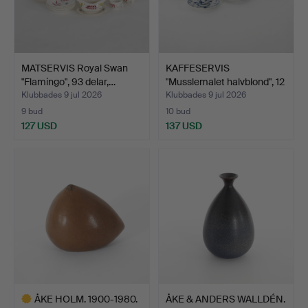
MATSERVIS Royal Swan
KAFFESERVIS
"Flamingo", 93 delar,…
"Musslemalet halvblond", 12
de…
Klubbades 9 jul 2026
Klubbades 9 jul 2026
9 bud
10 bud
127 USD
137 USD
ÅKE HOLM. 1900-1980.
ÅKE & ANDERS WALLDÉN.