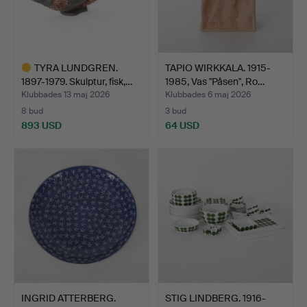
TYRA LUNDGREN.
TAPIO WIRKKALA. 1915-
1897-1979. Skulptur, fisk,…
1985, Vas "Påsen", Ro…
Klubbades 13 maj 2026
Klubbades 6 maj 2026
8 bud
3 bud
893 USD
64 USD
Utvalt
föremål
INGRID ATTERBERG.
STIG LINDBERG. 1916-