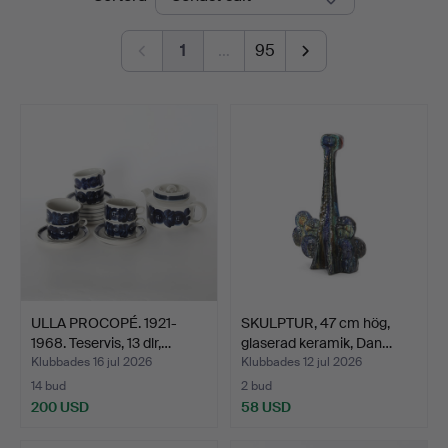
1
…
95
ULLA PROCOPÉ. 1921-
SKULPTUR, 47 cm hög,
1968. Teservis, 13 dlr,…
glaserad keramik, Dan…
Klubbades 16 jul 2026
Klubbades 12 jul 2026
14 bud
2 bud
200 USD
58 USD