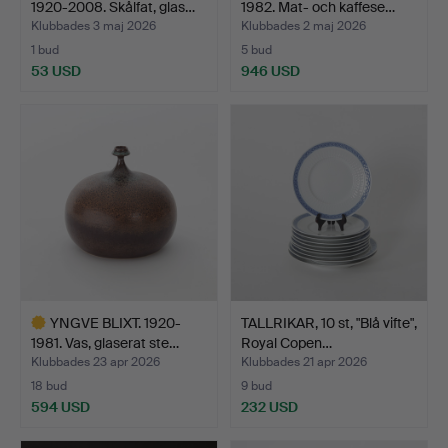
1920-2008. Skålfat, glas…
1982. Mat- och kaffese…
Klubbades 3 maj 2026
Klubbades 2 maj 2026
1 bud
5 bud
53 USD
946 USD
YNGVE BLIXT. 1920-
TALLRIKAR, 10 st, "Blå vifte",
1981. Vas, glaserat ste…
Royal Copen…
Klubbades 23 apr 2026
Klubbades 21 apr 2026
18 bud
9 bud
594 USD
232 USD
Utvalt