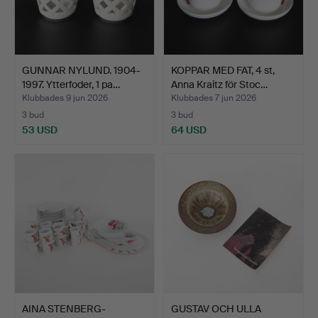
GUNNAR NYLUND. 1904-
KOPPAR MED FAT, 4 st,
1997. Ytterfoder, 1 pa…
Anna Kraitz för Stoc…
Klubbades 9 jun 2026
Klubbades 7 jun 2026
3 bud
3 bud
53 USD
64 USD
AINA STENBERG-
GUSTAV OCH ULLA