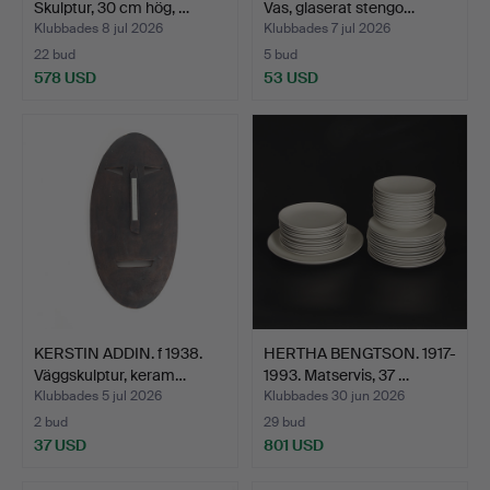
Skulptur, 30 cm hög, …
Vas, glaserat stengo…
Klubbades 8 jul 2026
Klubbades 7 jul 2026
22 bud
5 bud
578 USD
53 USD
Utvalt
föremål
KERSTIN ADDIN. f 1938.
HERTHA BENGTSON. 1917-
Väggskulptur, keram…
1993. Matservis, 37 …
Klubbades 5 jul 2026
Klubbades 30 jun 2026
2 bud
29 bud
37 USD
801 USD