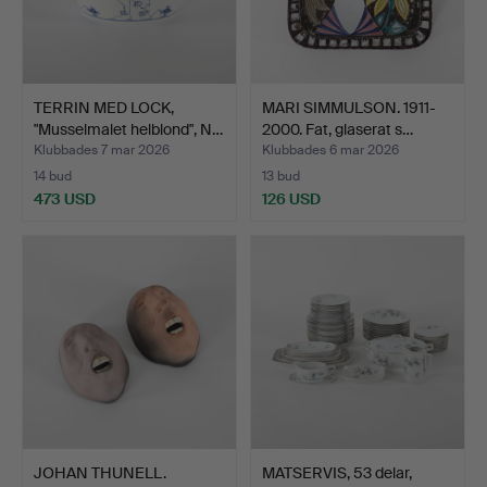
TERRIN MED LOCK,
MARI SIMMULSON. 1911-
"Musselmalet helblond", N…
2000. Fat, glaserat s…
Klubbades 7 mar 2026
Klubbades 6 mar 2026
14 bud
13 bud
473 USD
126 USD
JOHAN THUNELL.
MATSERVIS, 53 delar,