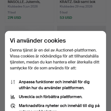
MASOLLE. Julservis,
KRAITZ. Skål samt bok
porslin,…
"Ste…
Klubbades 5 jun 2026
Klubbades 29 maj 2026
11 bud
5 bud
274 USD
53 USD
Vi använder cookies
Denna tjänst är en del av Auctionet-plattformen.
Vissa cookies är nödvändiga för att tillhandahålla
tjänsten, medan du kan hantera eller återkalla ditt
samtycke för de som används för att:
ALLAN EBELING. 1897-
BERTE JESSEN. Skål,
Anpassa funktioner och innehåll för dig
1975. Fat, starkeldsgl…
"Tenera" fajans, Royal…
utifrån hur du använder plattformen.
Klubbades 23 maj 2026
Klubbades 23 maj 2026
11 bud
5 bud
Utveckla och förbättra plattformen.
284 USD
53 USD
Marknadsföra nyheter och innehåll till dig på
Utvalt