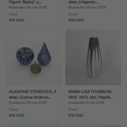
Figurin "Beata", u…
delar, Höganäs …
Klubbades 28 mar 2026
Klubbades 24 mar 2026
7 bud
6 bud
316 USD
100 USD
GLASERAT STENGODS, 3
ANNA-LISA THOMSON.
delar, Gunnar Anderss…
1905-1952. Vas, "Paprik…
Klubbades 24 mar 2026
Klubbades 11 mar 2026
7 bud
8 bud
106 USD
179 USD