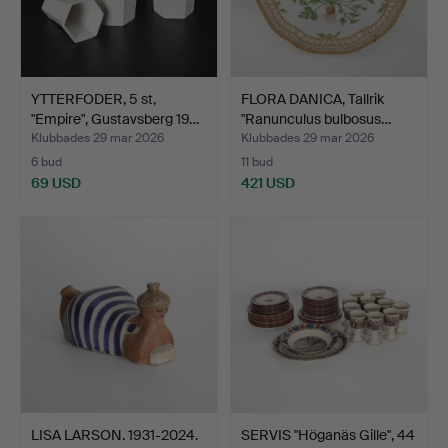
YTTERFODER, 5 st,
FLORA DANICA, Tallrik
"Empire", Gustavsberg 19…
"Ranunculus bulbosus…
Klubbades 29 mar 2026
Klubbades 29 mar 2026
6 bud
11 bud
69 USD
421 USD
LISA LARSON. 1931-2024.
SERVIS "Höganäs Gille", 44