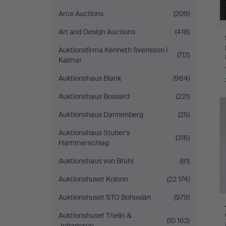
Arce Auctions
(209)
Art and Design Auctions
(418)
Auktionsfirma Kenneth Svensson i
(717)
Kalmar
Auktionshaus Blank
(964)
Auktionshaus Bossard
(221)
Auktionshaus Dannenberg
(25)
Auktionshaus Stuber's
(316)
Hammerschlag
Auktionshaus von Brühl
(81)
Auktionshuset Kolonn
(22 174)
Auktionshuset STO Bohuslän
(979)
Auktionshuset Thelin &
(10 162)
Johansson