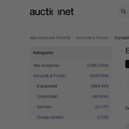
Auctionet.com
Alla avslutade föremål
/
Keramik & Porslin
/
Europei
Europeiskt
Kategorier
Alla kategorier
(3 862 998)
Keramik & Porslin
(439 568)
Europeiskt
(364 417)
Orientaliskt
(48 856)
S
Serviser
(24 177)
S
Övriga världen
(1 722)