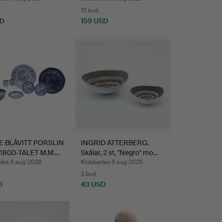
13 bud
SD
159 USD
 BLÅVITT PORSLIN
INGRID ATTERBERG.
1800-TALET M.M.…
Skålar, 2 st, "Negro" mo…
des 6 aug 2026
Klubbades 6 aug 2026
3 bud
D
43 USD