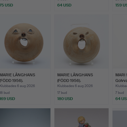
75 USD
64 USD
159 U
MARIE LÅNGHANS
MARIE LÅNGHANS
MARI
(FÖDD 1956).
(FÖDD 1956).
Golvva
"Körsångare".
"Körsångare".
sig…
Klubbades 6 aug 2026
Klubbades 6 aug 2026
Klubba
18 bud
17 bud
7 bud
169 USD
180 USD
64 U