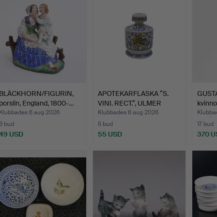
BLÄCKHORN/FIGURIN,
APOTEKARFLASKA ”S.
GUSTA
porslin, England, 1800-…
VINI. RECT.”, ULMER
kvinno
KER…
Klubbades 6 aug 2026
Klubbades 6 aug 2026
Klubba
6 bud
5 bud
17 bud
49 USD
55 USD
370 U