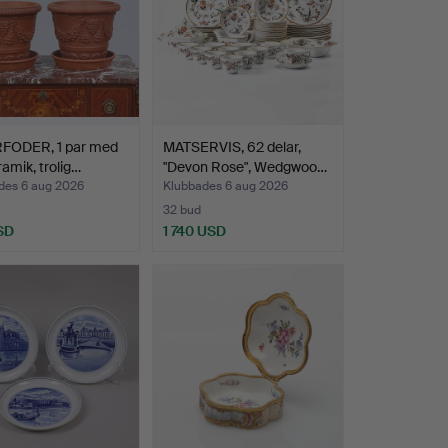
FODER, 1 par med
MATSERVIS, 62 delar,
ramik, trolig…
"Devon Rose", Wedgwoo…
des 6 aug 2026
Klubbades 6 aug 2026
32 bud
SD
1 740 USD