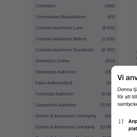
Colombos
(486)
Connoisseur Bokauktioner
(69)
Crafoord Auktioner Lund
(8 616)
Crafoord Auktioner Malmö
(2 335)
Crafoord Auktioner Stockholm
(6 957)
Dreweatts Online
(302)
Ekenbergs Auktioner
(250)
Vi an
Falun Auktionsbyrå
(315)
Denna tj
Formstad Auktioner
(5 867)
för att t
samtycke
Garpenhus Auktioner
(10 970)
Gomér & Andersson Jönköping
(809)
Anp
Gomér & Andersson Linköping
(21 963)
pla