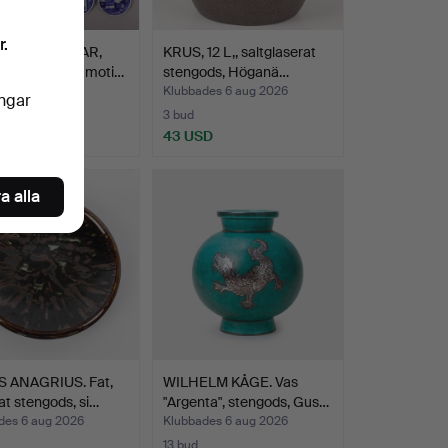
r.
TYRTALLRIKAR,
KRUS, 12 L,, saltglaserat
n med danska moti…
stengods, Höganä…
des 6 aug 2026
Klubbades 6 aug 2026
ingar
3 bud
D
43 USD
a alla
 ANAGRIUS. Fat,
WILHELM KÅGE. Vas
at stengods, si…
"Argenta", stengods, Gus…
des 6 aug 2026
Klubbades 6 aug 2026
13 bud