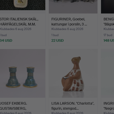
STOR ITALIENSK SKÅL,
FIGURINER, Goebel,
BENG
HÄRFÅGELSKÅL M.M.
kattungar i porslin, 3 …
"Bågsk
…
Klubbades 6 aug 2026
Klubbades 6 aug 2026
Klubba
1 bud
1 bud
17 bud
34 USD
22 USD
148 U
JOSEF EKBERG.
LISA LARSON. "Charlotta",
INGRI
GUSTAVSBERG,
figurin, stengod…
"Negr
LJUSSTAKAR, ETT…
Klubbades 6 aug 2026
Klubbades 6 aug 2026
Klubba