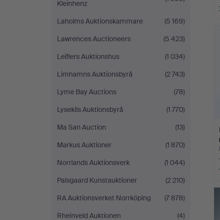
Kleinhenz
Laholms Auktionskammare
(5 169)
Lawrences Auctioneers
(5 423)
Leiflers Auktionshus
(1 034)
Limhamns Auktionsbyrå
(2 743)
Lyme Bay Auctions
(78)
Lysekils Auktionsbyrå
(1 770)
Ma San Auction
(13)
Markus Auktioner
(1 870)
Norrlands Auktionsverk
(1 044)
Palsgaard Kunstauktioner
(2 210)
RA Auktionsverket Norrköping
(7 878)
Rheinveld Auktionen
(4)