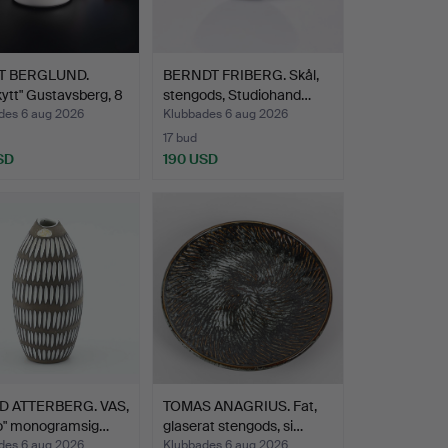
T BERGLUND.
BERNDT FRIBERG. Skål,
ytt" Gustavsberg, 8
stengods, Studiohand…
des 6 aug 2026
Klubbades 6 aug 2026
17 bud
SD
190 USD
D ATTERBERG. VAS,
TOMAS ANAGRIUS. Fat,
o" monogramsig…
glaserat stengods, si…
des 6 aug 2026
Klubbades 6 aug 2026