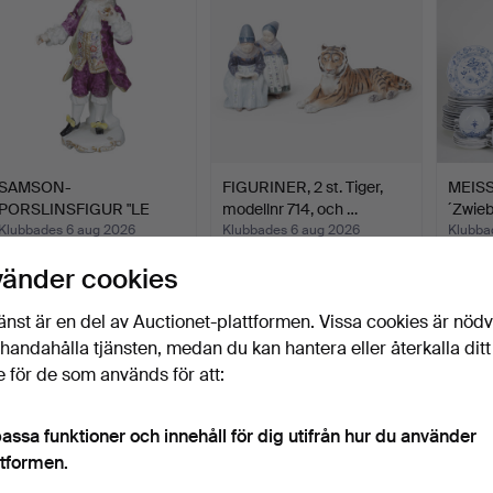
SAMSON-
FIGURINER, 2 st. Tiger,
MEISS
PORSLINSFIGUR "LE
modellnr 714, och …
´Zwieb
MEDECIN" I 1800-T…
1800-
Klubbades 6 aug 2026
Klubbades 6 aug 2026
Klubba
4 bud
13 bud
15 bud
vänder cookies
54 USD
127 USD
1 158
änst är en del av Auctionet-plattformen. Vissa cookies är nöd
illhandahålla tjänsten, medan du kan hantera eller återkalla ditt
 för de som används för att:
assa funktioner och innehåll för dig utifrån hur du använder
ttformen.