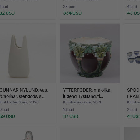
1 bud
28 bud
4 bud
32 USD
334 USD
43 U
GUNNAR NYLUND. Vas,
YTTERFODER, majolika,
SPODE
"Caolina", stengods, s…
jugend, Tyskland, ti…
FRÅN 
Klubbades 6 aug 2026
Klubbades 6 aug 2026
Klubba
9 bud
16 bud
2 bud
59 USD
117 USD
41 US