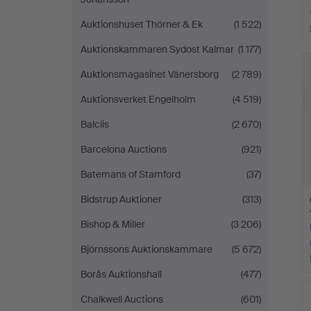
Auktionshuset Thörner & Ek
(1 522)
Auktionskammaren Sydost Kalmar
(1 177)
Auktionsmagasinet Vänersborg
(2 789)
Auktionsverket Engelholm
(4 519)
Balclis
(2 670)
Barcelona Auctions
(921)
Batemans of Stamford
(37)
Bidstrup Auktioner
(313)
Bishop & Miller
(3 206)
Björnssons Auktionskammare
(5 672)
Borås Auktionshall
(477)
Chalkwell Auctions
(601)